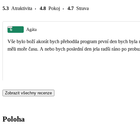
5.3
Atraktivita
4.8
Pokoj
4.7
Strava
6
Agáta
Vše bylo boží akorát bych přehodila program první den bych byla
měli moře času. A nebo bych poslední den jela radši ráno po probuz
Zobrazit všechny recenze
Poloha