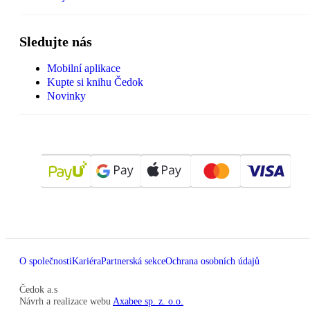
Sledujte nás
Mobilní aplikace
Kupte si knihu Čedok
Novinky
O společnosti
Kariéra
Partnerská sekce
Ochrana osobních údajů
Čedok a.s
Návrh a realizace webu
Axabee sp. z. o.o.