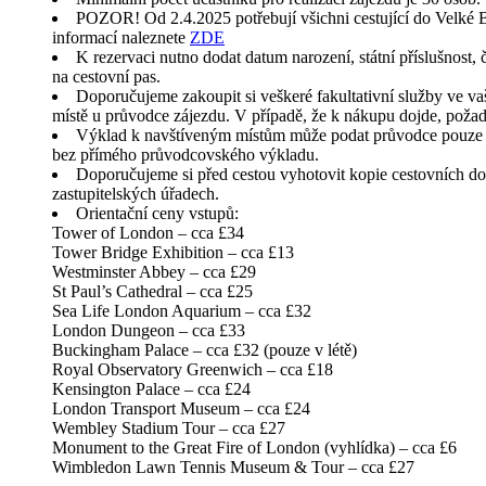
POZOR! Od 2.4.2025 potřebují všichni cestující do Velké Br
informací naleznete
ZDE
K rezervaci nutno dodat datum narození, státní příslušnost,
na cestovní pas.
Doporučujeme zakoupit si veškeré fakultativní služby ve va
místě u průvodce zájezdu. V případě, že k nákupu dojde, požad
Výklad k navštíveným místům může podat průvodce pouze v 
bez přímého průvodcovského výkladu.
Doporučujeme si před cestou vyhotovit kopie cestovních dokla
zastupitelských úřadech.
Orientační ceny vstupů:
Tower of London – cca £34
Tower Bridge Exhibition – cca £13
Westminster Abbey – cca £29
St Paul’s Cathedral – cca £25
Sea Life London Aquarium – cca £32
London Dungeon – cca £33
Buckingham Palace – cca £32 (pouze v létě)
Royal Observatory Greenwich – cca £18
Kensington Palace – cca £24
London Transport Museum – cca £24
Wembley Stadium Tour – cca £27
Monument to the Great Fire of London (vyhlídka) – cca £6
Wimbledon Lawn Tennis Museum & Tour – cca £27