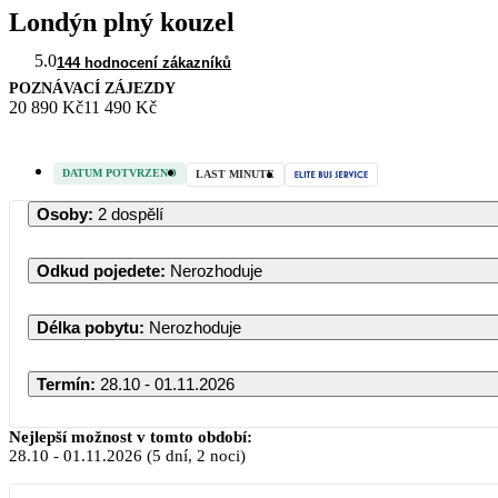
Londýn plný kouzel
5.0
144 hodnocení zákazníků
POZNÁVACÍ ZÁJEZDY
20 890 Kč
11 490 Kč
DATUM POTVRZENO
LAST MINUTE
Osoby
:
2 dospělí
Odkud pojedete
:
Nerozhoduje
Délka pobytu
:
Nerozhoduje
Termín
:
28.10 - 01.11.2026
Nejlepší možnost v tomto období:
28.10
-
01.11.2026
(5 dní, 2 noci)