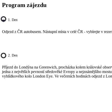
Program zájezdu
1. Den
Odjezd z ČR autobusem. Nástupní místa v celé ČR - vybírejte v rezer
2. Den
Příjezd do Londýna na Greenwich, procházka kolem královské observa
jedna z největších pevností středověké Evropy a nejznámějšího most
vyhlídkového kolo London Eye. Ve večerních hodinách odjezd z Londý