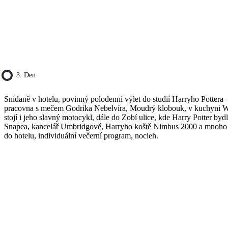
3. Den
Snídaně v hotelu, povinný polodenní výlet do studií Harryho Pottera
pracovna s mečem Godrika Nebelvíra, Moudrý klobouk, v kuchyni Weas
stojí i jeho slavný motocykl, dále do Zobí ulice, kde Harry Potter by
Snapea, kancelář Umbridgové, Harryho koště Nimbus 2000 a mnoho da
do hotelu, individuální večerní program, nocleh.