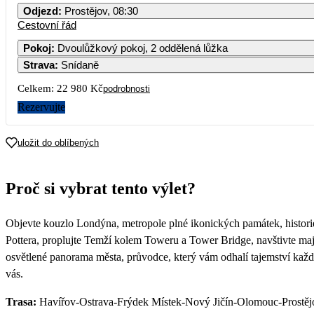
Odjezd
:
Prostějov, 08:30
Cestovní řád
Pokoj
:
Dvoulůžkový pokoj, 2 oddělená lůžka
Strava
:
Snídaně
Celkem:
22 980 Kč
podrobnosti
Rezervujte
uložit do oblíbených
Proč si vybrat tento výlet?
Objevte kouzlo Londýna, metropole plné ikonických památek, historie
Pottera, proplujte Temží kolem Toweru a Tower Bridge, navštivte majes
osvětlené panorama města, průvodce, který vám odhalí tajemství kaž
vás.
Trasa:
Havířov-Ostrava-Frýdek Místek-Nový Jičín-Olomouc-Prostějo