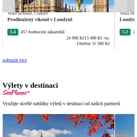
Velká Británie
,
Londýn
Velká Bri
Prodloužený víkend v Londýně
Londýn 
5.4
457 hodnocení zákazníků
5.2
21
24 990 Kč
13 490 Kč
/os.
Ušetřete
11 500 Kč
zobrazit více
Výlety v destinaci
Využijte skvělé nabídky výletů v destinaci od našich partnerů