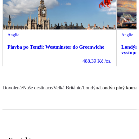
Anglie
Anglie
Plavba po Temži: Westminster do Greenwiche
Londýn:
vystupov
488.39 Kč
/os.
Dovolená
/
Naše destinace
/
Velká Británie
/
Londýn
/
Londýn plný kouzel