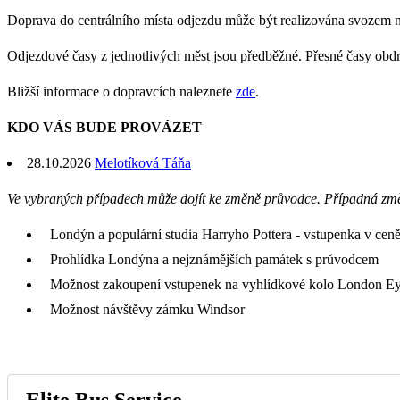
Doprava do centrálního místa odjezdu může být realizována svozem 
Odjezdové časy z jednotlivých měst jsou předběžné. Přesné časy obd
Bližší informace o dopravcích naleznete
zde
.
KDO VÁS BUDE PROVÁZET
28.10.2026
Melotíková Táňa
Ve vybraných případech může dojít ke změně průvodce. Případná zm
Londýn a populární studia Harryho Pottera - vstupenka v cen
Prohlídka Londýna a nejznámějších památek s průvodcem
Možnost zakoupení vstupenek na vyhlídkové kolo London Ey
Možnost návštěvy zámku Windsor
Elite Bus Service