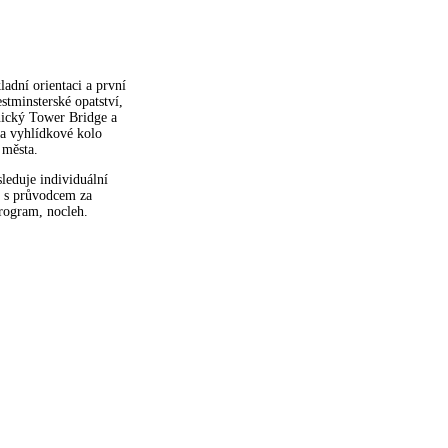
adní orientaci a první
tminsterské opatství,
nický Tower Bridge a
a vyhlídkové kolo
 města.
leduje individuální
a s průvodcem za
program, nocleh.