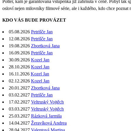
Potter, kam je garantovaná vstupenka již zahrnuta v ceně. Pobyt tak 
osloví nejen milovníky filmové série, ale i každého, kdo chce poznat 
KDO VÁS BUDE PROVÁZET
05.08.2026
Petrišče Jan
12.08.2026
Petrišče Jan
19.08.2026
Zbortková Jana
16.09.2026
Petrišče Jan
30.09.2026
Kozel Jan
28.10.2026
Kozel Jan
16.11.2026
Kozel Jan
02.12.2026
Kozel Jan
20.01.2027
Zbortková Jana
03.02.2027
Petrišče Jan
17.02.2027
Veltruský Vojtěch
03.03.2027
Veltruský Vojtěch
25.03.2027
Rázková Jarmila
14.04.2027
Žeravíková Andrea
28.04.2027
Valentová Martina