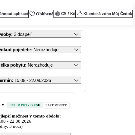
áhnout aplikaci
Oblíbené
CS / Kč
Klientská zóna Můj Čedok
Osoby
:
2 dospělí
dkud pojedete
:
Nerozhoduje
élka pobytu
:
Nerozhoduje
ermín
:
19.08 - 22.08.2026
DATUM POTVRZENO
LAST MINUTE
jlepší možnost v tomto období:
.08
-
22.08.2026
 dny, 3 noci)