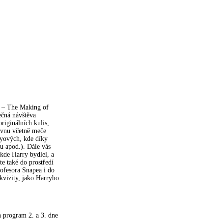
s – The Making of
ečná návštěva
originálních kulis,
ovnu včetně meče
eyových, kde díky
u apod.). Dále vás
kde Harry bydlel, a
e také do prostředí
ofesora Snapea i do
vizity, jako Harryho
n program 2. a 3. dne