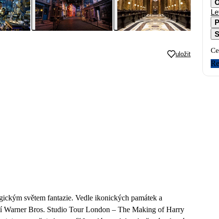
O
Le
P
S
Ce
uložit
Re
agickým světem fantazie. Vedle ikonických památek a
tudií Warner Bros. Studio Tour London – The Making of Harry