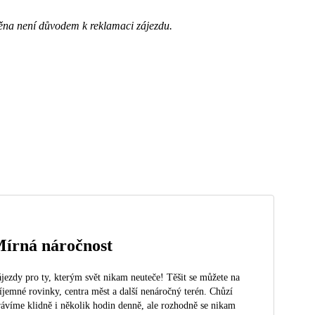
ěna není důvodem k reklamaci zájezdu.
írná náročnost
jezdy pro ty, kterým svět nikam neuteče! Těšit se můžete na
íjemné rovinky, centra měst a další nenáročný terén. Chůzí
rávíme klidně i několik hodin denně, ale rozhodně se nikam