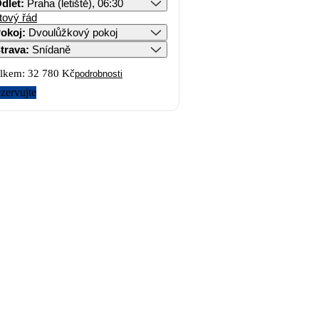
dlet
:
Praha (letiště), 06:30
tový řád
okoj
:
Dvoulůžkový pokoj
trava
:
Snídaně
lkem:
32 780 Kč
podrobnosti
zervujte