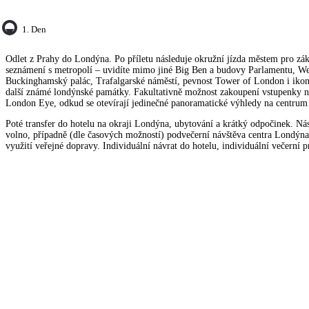
1. Den
Odlet z Prahy do Londýna. Po příletu následuje okružní jízda městem pro zákl
seznámení s metropolí – uvidíte mimo jiné Big Ben a budovy Parlamentu, Wes
Buckinghamský palác, Trafalgarské náměstí, pevnost Tower of London i iko
další známé londýnské památky. Fakultativně možnost zakoupení vstupenky n
London Eye, odkud se otevírají jedinečné panoramatické výhledy na centrum
Poté transfer do hotelu na okraji Londýna, ubytování a krátký odpočinek. Nás
volno, případně (dle časových možností) podvečerní návštěva centra Londýn
využití veřejné dopravy. Individuální návrat do hotelu, individuální večerní 