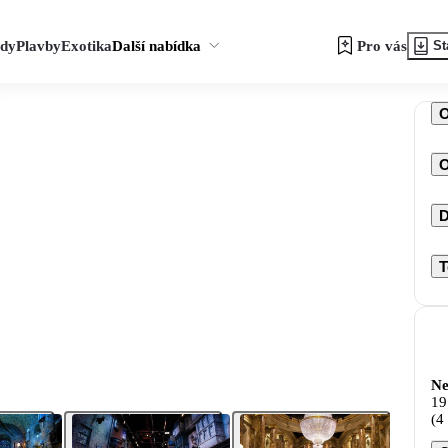
zdy
Plavby
Exotika
Další nabídka
Pro vás
St
O
D
T
Ne
19
(4