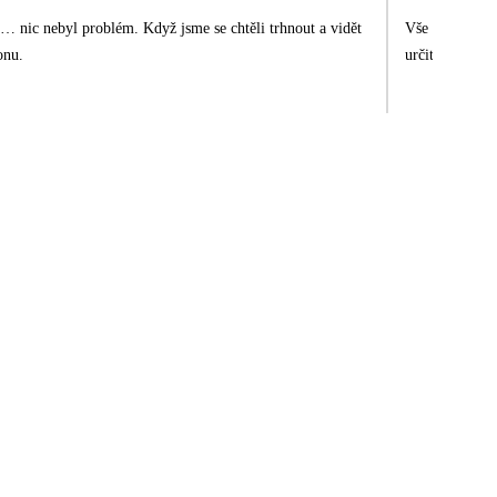
… nic nebyl problém. Když jsme se chtěli trhnout a vidět
Vše dobré ,do
onu.
určitě doporuč