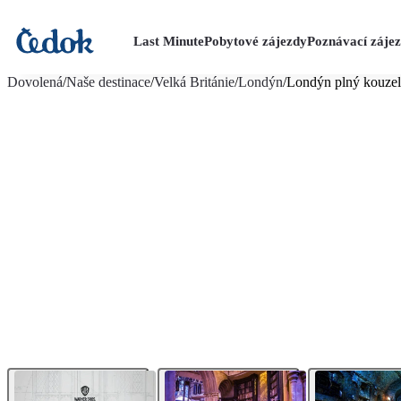
Last Minute
Pobytové zájezdy
Poznávací záje
více fotografií (9)
Dovolená
/
Naše destinace
/
Velká Británie
/
Londýn
/
Londýn plný kouzel