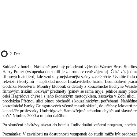
2. Den
Snídaně v hotelu. Následně povinný polodenní výlet do Warner Bros. Studio
Harry Potter (vstupenka do studií je zahrnuta v ceně zájezdu). Čeká vás jedin
filmových ateliérů, kde vznikaly nejslavnější scény z celé série. Uvidíte řadu 
rekvizit i kostýmů – například model Bradavického hradu, Brumbálovu prac
Godrika Nebelvíra, Moudrý klobouk či detaily z kouzelnické kuchyně Weasl
filmovým trikům „ožívají“ předměty (pánev se sama myje, jehlice samy pleto
čeká Hagridova chýše i s jeho ikonickým motocyklem, zastávka v Zobí ulici, 
procházka Příčnou ulicí plnou obchodů s kouzelnickými potřebami. Nahlédnet
kouzelnické banky Gringottových včetně masek skřetů, do učebny lektvarů pr
kanceláře profesorky Umbridgové. Samozřejmě nebudou chybět ani slavné rek
koště Nimbus 2000 a mnoho dalšího.
Po skončení návštěvy návrat do hotelu. Individuální večerní program, nocleh.
Poznámka: V závislosti na dostupnosti vstupenek do studií může být prohoze