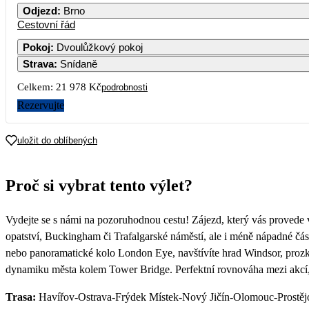
Odjezd
:
Brno
Cestovní řád
Pokoj
:
Dvoulůžkový pokoj
Strava
:
Snídaně
Celkem:
21 978 Kč
podrobnosti
Rezervujte
uložit do oblíbených
Proč si vybrat tento výlet?
Vydejte se s námi na pozoruhodnou cestu! Zájezd, který vás provede 
opatství, Buckingham či Trafalgarské náměstí, ale i méně nápadné čá
nebo panoramatické kolo London Eye, navštívíte hrad Windsor, prozk
dynamiku města kolem Tower Bridge. Perfektní rovnováha mezi akcí, 
Trasa:
Havířov-Ostrava-Frýdek Místek-Nový Jičín-Olomouc-Prostějo