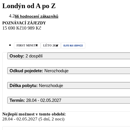
Londýn od A po Z
4.2
66 hodnocení zákazníků
POZNÁVACÍ ZÁJEZDY
15 690 Kč
10 989 Kč
FIRST MINUTE
LÉTO 2027
Osoby
:
2 dospělí
Odkud pojedete
:
Nerozhoduje
Délka pobytu
:
Nerozhoduje
Termín
:
28.04 - 02.05.2027
Nejlepší možnost v tomto období:
28.04
-
02.05.2027
(5 dní, 2 noci)