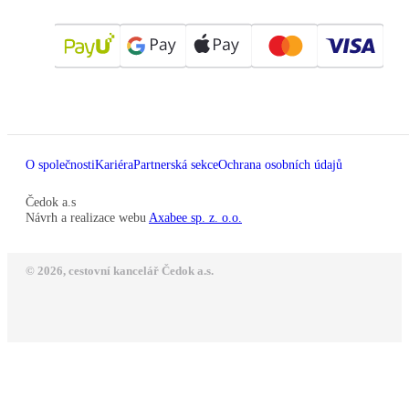
O společnosti
Kariéra
Partnerská sekce
Ochrana osobních údajů
Čedok a.s
Návrh a realizace webu
Axabee sp. z. o.o.
© 2026, cestovní kancelář Čedok a.s.