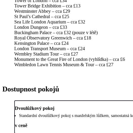
Tower of London – cca £34
Tower Bridge Exhibition – cca £13
Westminster Abbey – cca £29
St Paul’s Cathedral – cca £25
Sea Life London Aquarium – cca £32
London Dungeon – cca £33
Buckingham Palace – cca £32 (pouze v létě)
Royal Observatory Greenwich – cca £18
Kensington Palace – cca £24
London Transport Museum – cca £24
Wembley Stadium Tour – cca £27
Monument to the Great Fire of London (vyhlídka) – cca £6
Wimbledon Lawn Tennis Museum & Tour – cca £27
Dostupnost pokojů
Dvoulůžkový pokoj
Standardní dvoulůžkový pokoj s manželským lůžkem, samostatná ko
v ceně