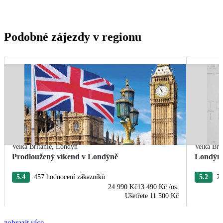
Podobné zájezdy v regionu
Velká Británie
,
Londýn
Velká Bri
Prodloužený víkend v Londýně
Londýn 
5.4
457 hodnocení zákazníků
5.2
21
24 990 Kč
13 490 Kč
/os.
Ušetřete
11 500 Kč
zobrazit více