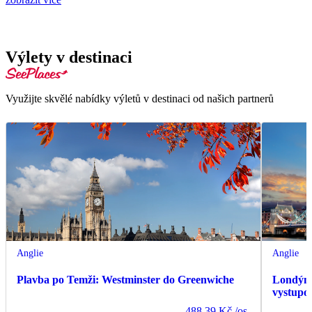
Výlety v destinaci
Využijte skvělé nabídky výletů v destinaci od našich partnerů
Anglie
Anglie
Plavba po Temži: Westminster do Greenwiche
Londýn:
vystupov
488.39 Kč
/os.