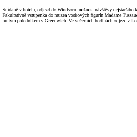
Snídaně v hotelu, odjezd do Windsoru možnost návštěvy nejstaršího k
Fakultativně vstupenka do muzea voskových figurín Madame Tussaud
nultým poledníkem v Greenwich. Ve večerních hodinách odjezd z Lond