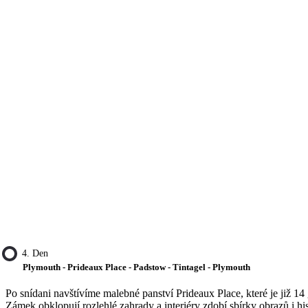
4. Den
Plymouth - Prideaux Place - Padstow - Tintagel - Plymouth
Po snídani navštívíme malebné panství Prideaux Place, které je již 14 
Zámek obklopují rozlehlé zahrady a interiéry zdobí sbírky obrazů i h