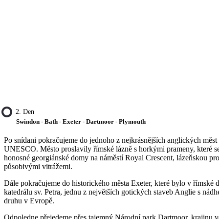
2. Den
Swindon - Bath - Exeter - Dartmoor - Plymouth
Po snídani pokračujeme do jednoho z nejkrásnějších anglických měst 
UNESCO. Město proslavily římské lázně s horkými prameny, které se v
honosné georgiánské domy na náměstí Royal Crescent, lázeňskou pro
působivými vitrážemi.
Dále pokračujeme do historického města Exeter, které bylo v římské
katedrálu sv. Petra, jednu z největších gotických staveb Anglie s ná
druhu v Evropě.
Odpoledne přejedeme přes tajemný Národní park Dartmoor, krajinu v