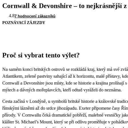
Cornwall & Devonshire – to nejkrásnější z 
4.8
7 hodnocení zákazníků
POZNÁVACÍ ZÁJEZDY
Proč si vybrat tento výlet?
Na samém konci britských ostrovů se rozkládá kraj, který má své zvl
Atlantikem, zelené pastviny sahající až k horizontu, malé přístavy, kd
Cornwall a Devonshire jsou místy, kde se historie a krajina prolínají s
mýtech a dávných mořeplavcích, kteří odtud vyráželi do neznáma.
Cesta začíná v Londýně, u symbolů britské historie a královské tradic
římskými lázněmi až do srdce jihozápadu. Exeter připomene časy Ří
přírody. V Cornwallu čeká dramatické pobřeží, malebné vesničky jako
klášter St. Michael’s Mount, který se při odlivu proměňuje v pohádko