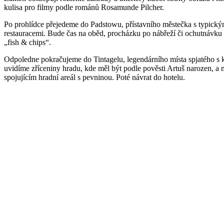
kulisa pro filmy podle románů Rosamunde Pilcher.
Po prohlídce přejedeme do Padstowu, přístavního městečka s typic
restauracemi. Bude čas na oběd, procházku po nábřeží či ochutnávku m
„fish & chips“.
Odpoledne pokračujeme do Tintagelu, legendárního místa spjatého s 
uvidíme zříceniny hradu, kde měl být podle pověsti Artuš narozen, a
spojujícím hradní areál s pevninou. Poté návrat do hotelu.