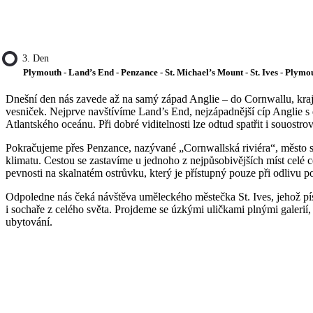
3. Den
Plymouth - Land’s End - Penzance - St. Michael’s Mount - St. Ives - Plymo
Dnešní den nás zavede až na samý západ Anglie – do Cornwallu, kraj
vesniček. Nejprve navštívíme Land’s End, nejzápadnější cíp Anglie s
Atlantského oceánu. Při dobré viditelnosti lze odtud spatřit i souostroví
Pokračujeme přes Penzance, nazývané „Cornwallská riviéra“, město 
klimatu. Cestou se zastavíme u jednoho z nejpůsobivějších míst celé c
pevnosti na skalnatém ostrůvku, který je přístupný pouze při odlivu 
Odpoledne nás čeká návštěva uměleckého městečka St. Ives, jehož písč
i sochaře z celého světa. Projdeme se úzkými uličkami plnými galeri
ubytování.