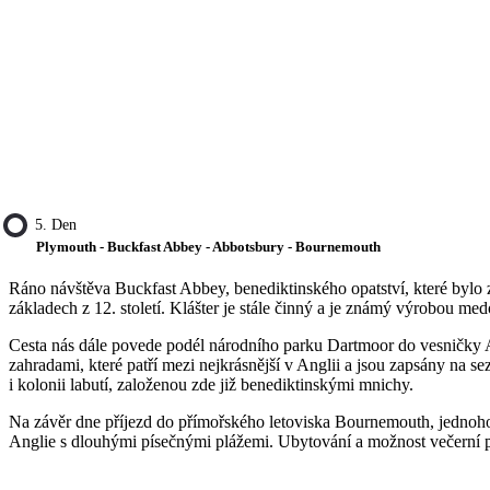
5. Den
Plymouth - Buckfast Abbey - Abbotsbury - Bournemouth
Ráno návštěva Buckfast Abbey, benediktinského opatství, které byl
základech z 12. století. Klášter je stále činný a je známý výrobou med
Cesta nás dále povede podél národního parku Dartmoor do vesničky 
zahradami, které patří mezi nejkrásnější v Anglii a jsou zapsány n
i kolonii labutí, založenou zde již benediktinskými mnichy.
Na závěr dne příjezd do přímořského letoviska Bournemouth, jednoho 
Anglie s dlouhými písečnými plážemi. Ubytování a možnost večerní