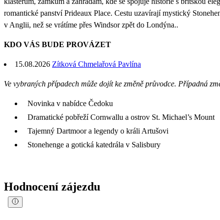
klášterům, zámkům a zahradám, kde se spojuje historie s britskou ele
romantické panství Prideaux Place. Cestu uzavírají mystický Stonehen
v Anglii, než se vrátíme přes Windsor zpět do Londýna..
KDO VÁS BUDE PROVÁZET
15.08.2026
Zítková Chmelařová Pavlína
Ve vybraných případech může dojít ke změně průvodce. Případná zm
Novinka v nabídce Čedoku
Dramatické pobřeží Cornwallu a ostrov St. Michael’s Mount
Tajemný Dartmoor a legendy o králi Artušovi
Stonehenge a gotická katedrála v Salisbury
Hodnocení zájezdu