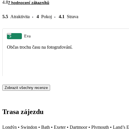
4.8
7 hodnocení zákazníků
5.5
Atraktivita
4
Pokoj
4.1
Strava
5
Eva
Občas trochu času na fotografování.
Zobrazit všechny recenze
Trasa zájezdu
Londýn • Swindon • Bath • Exeter • Dartmoor • Plymouth • Land’s En