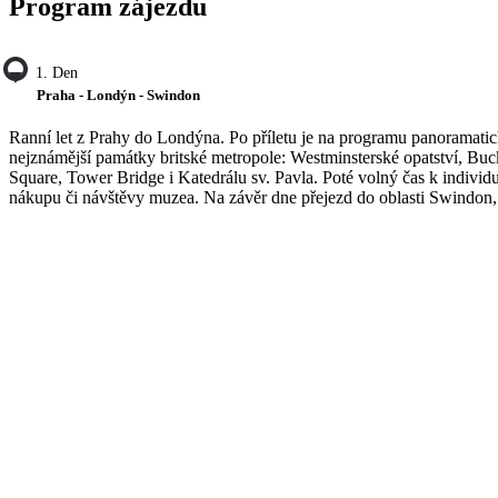
Program zájezdu
1. Den
Praha - Londýn - Swindon
Ranní let z Prahy do Londýna. Po příletu je na programu panoramatic
nejznámější památky britské metropole: Westminsterské opatství, Bu
Square, Tower Bridge i Katedrálu sv. Pavla. Poté volný čas k indiv
nákupu či návštěvy muzea. Na závěr dne přejezd do oblasti Swindon,