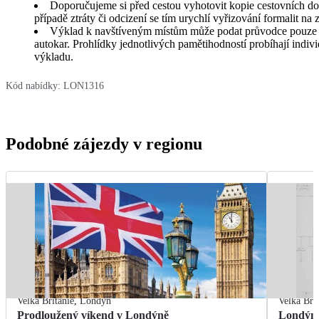
Doporučujeme si před cestou vyhotovit kopie cestovních dokl
případě ztráty či odcizení se tím urychlí vyřizování formalit na
Výklad k navštíveným místům může podat průvodce pouze 
autokar. Prohlídky jednotlivých pamětihodností probíhají indi
výkladu.
Kód nabídky:
LON1316
Podobné zájezdy v regionu
Velká Británie
,
Londýn
Velká Bri
Prodloužený víkend v Londýně
Londýn 