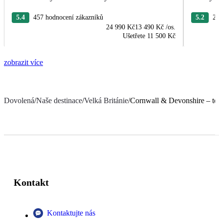
5.4
457 hodnocení zákazníků
5.2
21
24 990 Kč
13 490 Kč
/os.
Ušetřete
11 500 Kč
zobrazit více
Dovolená
/
Naše destinace
/
Velká Británie
/
Cornwall & Devonshire – to n
Kontakt
Kontaktujte nás