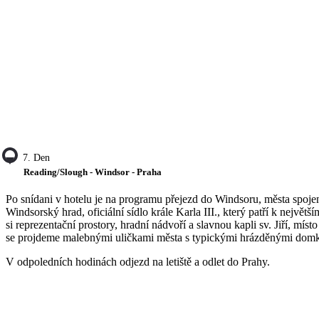
7. Den
Reading/Slough - Windsor - Praha
Po snídani v hotelu je na programu přejezd do Windsoru, města spoje
Windsorský hrad, oficiální sídlo krále Karla III., který patří k nejv
si reprezentační prostory, hradní nádvoří a slavnou kapli sv. Jiří, mís
se projdeme malebnými uličkami města s typickými hrázděnými domk
V odpoledních hodinách odjezd na letiště a odlet do Prahy.