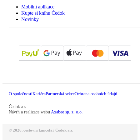
Mobilní aplikace
Kupte si knihu Čedok
Novinky
O společnosti
Kariéra
Partnerská sekce
Ochrana osobních údajů
Čedok a.s
Návrh a realizace webu
Axabee sp. z. o.o.
© 2026, cestovní kancelář Čedok a.s.