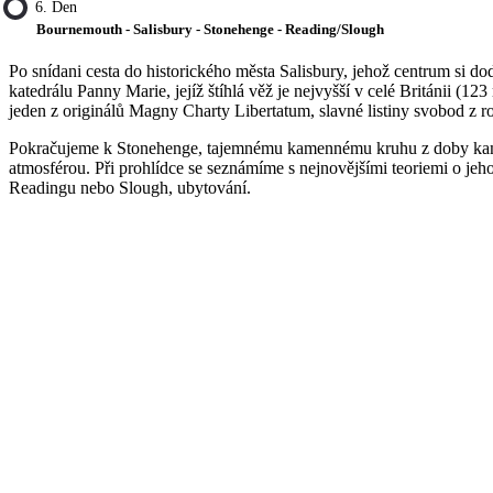
6. Den
Bournemouth - Salisbury - Stonehenge - Reading/Slough
Po snídani cesta do historického města Salisbury, jehož centrum si d
katedrálu Panny Marie, jejíž štíhlá věž je nejvyšší v celé Británii (1
jeden z originálů Magny Charty Libertatum, slavné listiny svobod z r
Pokračujeme k Stonehenge, tajemnému kamennému kruhu z doby k
atmosférou. Při prohlídce se seznámíme s nejnovějšími teoriemi o jeho
Readingu nebo Slough, ubytování.