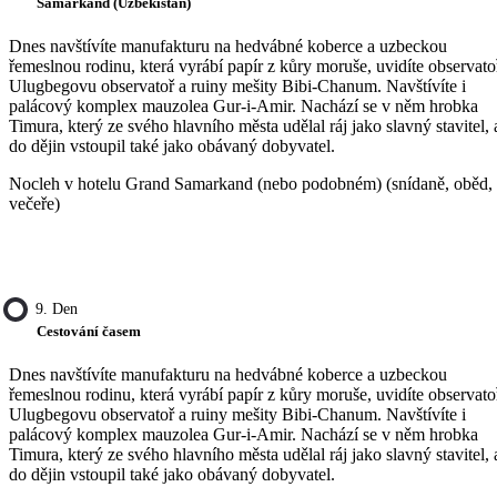
Samarkand (Uzbekistán)
Dnes navštívíte manufakturu na hedvábné koberce a uzbeckou
řemeslnou rodinu, která vyrábí papír z kůry moruše, uvidíte observato
Ulugbegovu observatoř a ruiny mešity Bibi-Chanum. Navštívíte i
palácový komplex mauzolea Gur-i-Amir. Nachází se v něm hrobka
Timura, který ze svého hlavního města udělal ráj jako slavný stavitel, 
do dějin vstoupil také jako obávaný dobyvatel.
Nocleh v hotelu Grand Samarkand (nebo podobném) (snídaně, oběd,
večeře)
9. Den
Cestování časem
Dnes navštívíte manufakturu na hedvábné koberce a uzbeckou
řemeslnou rodinu, která vyrábí papír z kůry moruše, uvidíte observato
Ulugbegovu observatoř a ruiny mešity Bibi-Chanum. Navštívíte i
palácový komplex mauzolea Gur-i-Amir. Nachází se v něm hrobka
Timura, který ze svého hlavního města udělal ráj jako slavný stavitel, 
do dějin vstoupil také jako obávaný dobyvatel.