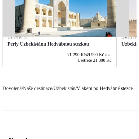
Uzbekistán
Uzbekistá
Perly Uzbekistánu Hedvábnou stezkou
Uzbekist
71 290 Kč
49 990 Kč
/os.
Ušetřete
21 300 Kč
Dovolená
/
Naše destinace
/
Uzbekistán
/
Vlakem po Hedvábné stezce