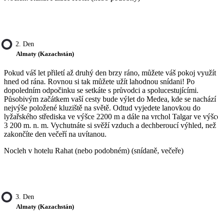
2. Den
Almaty (Kazachstán)
Pokud váš let přiletí až druhý den brzy ráno, můžete váš pokoj využít
hned od rána. Rovnou si tak můžete užít lahodnou snídani! Po
dopoledním odpočinku se setkáte s průvodci a spolucestujícími.
Působivým začátkem vaší cesty bude výlet do Medea, kde se nachází
nejvýše položené kluziště na světě. Odtud vyjedete lanovkou do
lyžařského střediska ve výšce 2200 m a dále na vrchol Talgar ve výšc
3 200 m. n. m. Vychutnáte si svěží vzduch a dechberoucí výhled, než
zakončíte den večeří na uvítanou.
Nocleh v hotelu Rahat (nebo podobném) (snídaně, večeře)
3. Den
Almaty (Kazachstán)