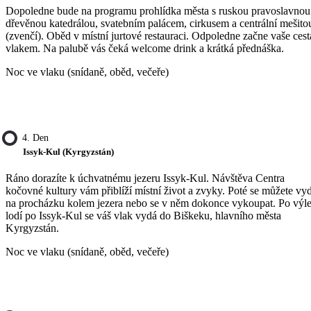
Dopoledne bude na programu prohlídka města s ruskou pravoslavnou
dřevěnou katedrálou, svatebním palácem, cirkusem a centrální mešito
(zvenčí). Oběd v místní jurtové restauraci. Odpoledne začne vaše cest
vlakem. Na palubě vás čeká welcome drink a krátká přednáška.
Noc ve vlaku (snídaně, oběd, večeře)
4. Den
Issyk-Kul (Kyrgyzstán)
Ráno dorazíte k úchvatnému jezeru Issyk-Kul. Návštěva Centra
kočovné kultury vám přiblíží místní život a zvyky. Poté se můžete vy
na procházku kolem jezera nebo se v něm dokonce vykoupat. Po výle
lodí po Issyk-Kul se váš vlak vydá do Biškeku, hlavního města
Kyrgyzstán.
Noc ve vlaku (snídaně, oběd, večeře)