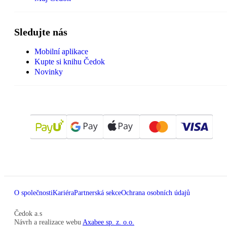
Sledujte nás
Mobilní aplikace
Kupte si knihu Čedok
Novinky
O společnosti
Kariéra
Partnerská sekce
Ochrana osobních údajů
Čedok a.s
Návrh a realizace webu
Axabee sp. z. o.o.