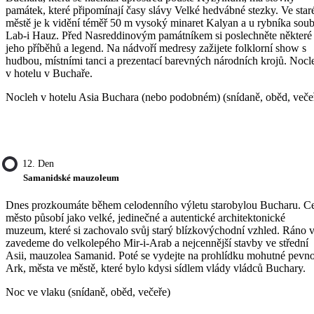
památek, které připomínají časy slávy Velké hedvábné stezky. Ve sta
městě je k vidění téměř 50 m vysoký minaret Kalyan a u rybníka sou
Lab-i Hauz. Před Nasreddinovým památníkem si poslechněte některé
jeho příběhů a legend. Na nádvoří medresy zažijete folklorní show s
hudbou, místními tanci a prezentací barevných národních krojů. Nocl
v hotelu v Buchaře.
Nocleh v hotelu Asia Buchara (nebo podobném) (snídaně, oběd, veče
12. Den
Samanidské mauzoleum
Dnes prozkoumáte během celodenního výletu starobylou Bucharu. C
město působí jako velké, jedinečné a autentické architektonické
muzeum, které si zachovalo svůj starý blízkovýchodní vzhled. Ráno 
zavedeme do velkolepého Mir-i-Arab a nejcennější stavby ve střední
Asii, mauzolea Samanid. Poté se vydejte na prohlídku mohutné pevno
Ark, města ve městě, které bylo kdysi sídlem vlády vládců Buchary.
Noc ve vlaku (snídaně, oběd, večeře)