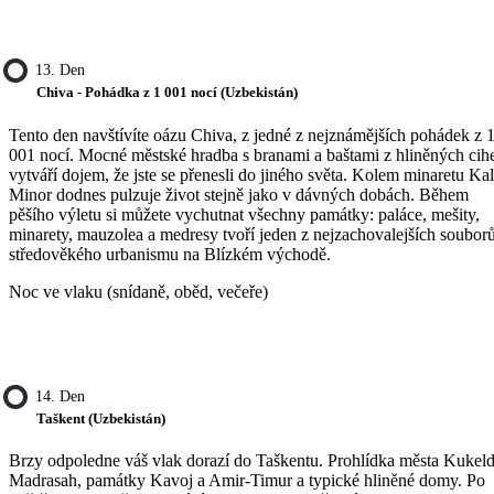
13. Den
Chiva - Pohádka z 1 001 nocí (Uzbekistán)
Tento den navštívíte oázu Chiva, z jedné z nejznámějších pohádek z 
001 nocí. Mocné městské hradba s branami a baštami z hliněných cih
vytváří dojem, že jste se přenesli do jiného světa. Kolem minaretu Kal
Minor dodnes pulzuje život stejně jako v dávných dobách. Během
pěšího výletu si můžete vychutnat všechny památky: paláce, mešity,
minarety, mauzolea a medresy tvoří jeden z nejzachovalejších soubor
středověkého urbanismu na Blízkém východě.
Noc ve vlaku (snídaně, oběd, večeře)
14. Den
Taškent (Uzbekistán)
Brzy odpoledne váš vlak dorazí do Taškentu. Prohlídka města Kukel
Madrasah, památky Kavoj a Amir-Timur a typické hliněné domy. Po