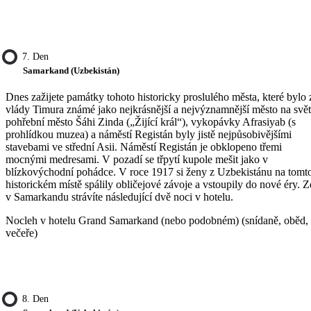
7. Den
Samarkand (Uzbekistán)
Dnes zažijete památky tohoto historicky proslulého města, které bylo 
vlády Timura známé jako nejkrásnější a nejvýznamnější město na svět
pohřební město Šáhi Zinda („Žijící král“), vykopávky Afrasiyab (s
prohlídkou muzea) a náměstí Registán byly jistě nejpůsobivějšími
stavebami ve střední Asii. Náměstí Registán je obklopeno třemi
mocnými medresami. V pozadí se třpytí kupole mešit jako v
blízkovýchodní pohádce. V roce 1917 si ženy z Uzbekistánu na tomt
historickém místě spálily obličejové závoje a vstoupily do nové éry. 
v Samarkandu strávíte následující dvě noci v hotelu.
Nocleh v hotelu Grand Samarkand (nebo podobném) (snídaně, oběd,
večeře)
8. Den