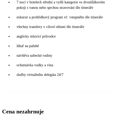
7 nocí v hotelech střední a vyšší kategorie ve dvoulůžkovém
pokoji s vanou nebo sprchou stravování dle itineráře
exkurze a prohlídkový program vč. vstupného dle itineráře
všechny transfery v cílové oblasti dle itineráře
anglicky mluvící průvodce
lékař na palubě
návštěva uzbecké rodiny
ochutnávka vodky a vína
služby virtuálního delegáta 24/7
Cena nezahrnuje