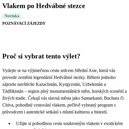
Vlakem po Hedvábné stezce
Novinka
POZNÁVACÍ ZÁJEZDY
Proč si vybrat tento výlet?
Vydejte se na výjimečnou cestu srdcem Střední Asie, která vás
provede zeměmi legendární Hedvábné stezky. Během jednoho
zájezdu navštívíte Kazachstán, Kyrgyzstán, Uzbekistán a
Tádžikistán – region plný monumentálních měst, horských scenérií a
živých tradic. Čekají vás slavná města jako Samarkand, Buchara či
Chiva, pohodlné cestování vlakem, pečlivě vybraný program s
průvodcem i autentické setkání s místní kulturou a historií.
Užijte si pohodlnou cestu soukromým vlakem v exotickém