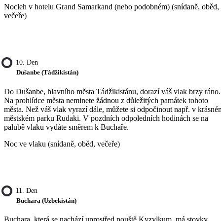
Nocleh v hotelu Grand Samarkand (nebo podobném) (snídaně, oběd,
večeře)
10. Den
Dušanbe (Tádžikistán)
Do Dušanbe, hlavního města Tádžikistánu, dorazí váš vlak brzy ráno.
Na prohlídce města neminete žádnou z důležitých památek tohoto
města. Než váš vlak vyrazí dále, můžete si odpočinout např. v krásné
městském parku Rudaki. V pozdních odpoledních hodinách se na
palubě vlaku vydáte směrem k Buchaře.
Noc ve vlaku (snídaně, oběd, večeře)
11. Den
Buchara (Uzbekistán)
Buchara, která se nachází uprostřed pouště Kyzylkum, má stovky