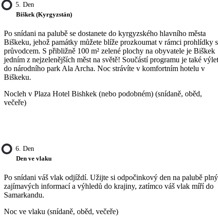
5. Den
Biškek (Kyrgyzstán)
Po snídani na palubě se dostanete do kyrgyzského hlavního města
Biškeku, jehož památky můžete blíže prozkoumat v rámci prohlídky s
průvodcem. S přibližně 100 m² zelené plochy na obyvatele je Biškek
jedním z nejzelenějších měst na světě! Součástí programu je také výle
do národního park Ala Archa. Noc strávíte v komfortním hotelu v
Biškeku.
Nocleh v Plaza Hotel Bishkek (nebo podobném) (snídaně, oběd,
večeře)
6. Den
Den ve vlaku
Po snídani váš vlak odjíždí. Užijte si odpočinkový den na palubě plný
zajímavých informací a výhledů do krajiny, zatímco váš vlak míří do
Samarkandu.
Noc ve vlaku (snídaně, oběd, večeře)