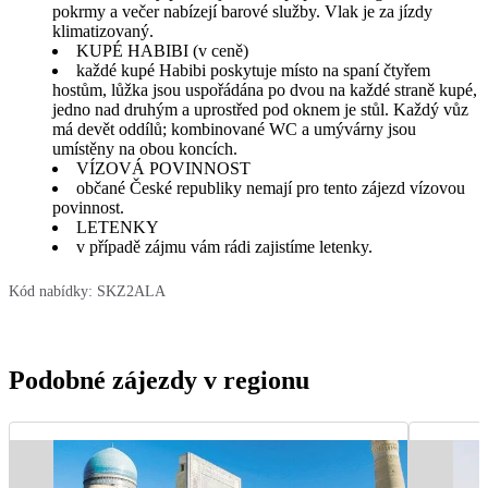
pokrmy a večer nabízejí barové služby. Vlak je za jízdy
klimatizovaný.
KUPÉ HABIBI (v ceně)
každé kupé Habibi poskytuje místo na spaní čtyřem
hostům, lůžka jsou uspořádána po dvou na každé straně kupé,
jedno nad druhým a uprostřed pod oknem je stůl. Každý vůz
má devět oddílů; kombinované WC a umývárny jsou
umístěny na obou koncích.
VÍZOVÁ POVINNOST
občané České republiky nemají pro tento zájezd vízovou
povinnost.
LETENKY
v případě zájmu vám rádi zajistíme letenky.
Kód nabídky:
SKZ2ALA
Podobné zájezdy v regionu