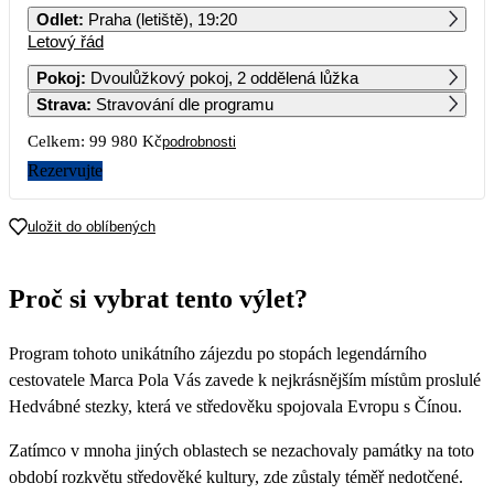
Odlet
:
Praha (letiště), 19:20
Letový řád
1
2
3
4
Pokoj
:
Dvoulůžkový pokoj, 2 oddělená lůžka
Strava
:
Stravování dle programu
5
6
7
8
9
10
11
49 990
Celkem:
99 980 Kč
podrobnosti
12
13
14
15
16
17
18
Rezervujte
19
20
21
22
23
24
25
uložit do oblíbených
26
27
28
29
30
31
Proč si vybrat tento výlet?
Program tohoto unikátního zájezdu po stopách legendárního
cestovatele Marca Pola Vás zavede k nejkrásnějším místům proslulé
Hedvábné stezky, která ve středověku spojovala Evropu s Čínou.
Zatímco v mnoha jiných oblastech se nezachovaly památky na toto
období rozkvětu středověké kultury, zde zůstaly téměř nedotčené.