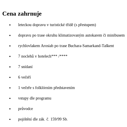
Cena zahrnuje
leteckou dopravu v turistické třídě (s přestupem)
dopravu po trase okruhu klimatizovaným autokarem či minibusem
rychlovlakem Arosiab po trase Buchara-Samarkand-Taškent
7 noclehů v hotelech*** /****
7 snídaní
6 večeří
1 večeře s folklórním představením
vstupy dle programu
průvodce
pojištění dle zák. č. 159/99 Sb.