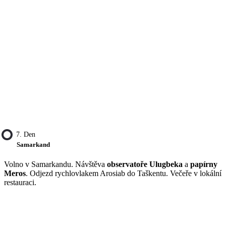
7. Den
Samarkand
Volno v Samarkandu. Návštěva
observatoře Ulugbeka
a
papírny
Meros
. Odjezd rychlovlakem Arosiab do Taškentu. Večeře v lokální
restauraci.