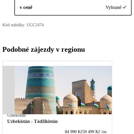
v ceně
Vybrané
Kód nabídky:
UGC2474
Podobné zájezdy v regionu
Uzbekistán
Uzbekistán - Tádžikistán
84 990 Kč
59 499 Kč
/os.