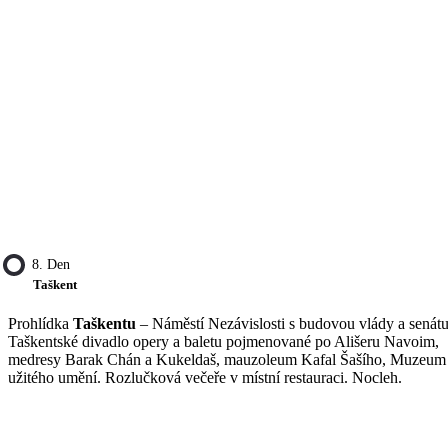
8. Den
Taškent
Prohlídka
Taškentu
– Náměstí Nezávislosti s budovou vlády a senátu
Taškentské divadlo opery a baletu pojmenované po Ališeru Navoim,
medresy Barak Chán a Kukeldaš, mauzoleum Kafal Šašího, Muzeum
užitého umění. Rozlučková večeře v místní restauraci. Nocleh.