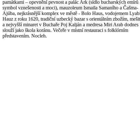
památkami – opevnění pevnost a palác Ark (sídlo bucharských emírů 
symbol vznešenosti a moci), mauzoleum Ismaila Samaního a Čašma-
Ajúba, nejkrásnější komplex ve městě - Bolo Haus, vodojemem Lyab
Hauz z roku 1620, tradiční uzbecký bazar s orientálním zbožím, meši
a nejvyšší minaret v Buchaře Poj Kalján a medresa Miri Arab dodnes
slouží jako škola koránu. Večeře v místní restauraci s folklórním
představením. Nocleh.