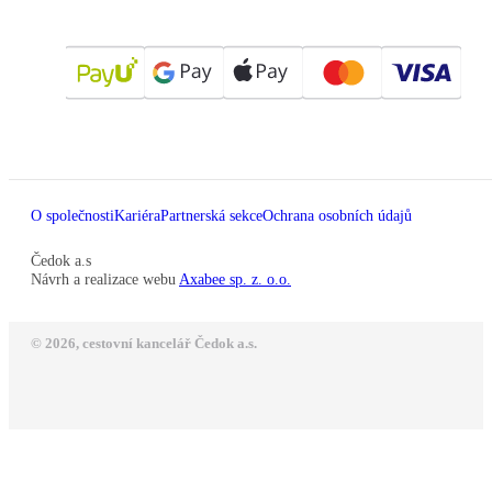
O společnosti
Kariéra
Partnerská sekce
Ochrana osobních údajů
Čedok a.s
Návrh a realizace webu
Axabee sp. z. o.o.
© 2026, cestovní kancelář Čedok a.s.