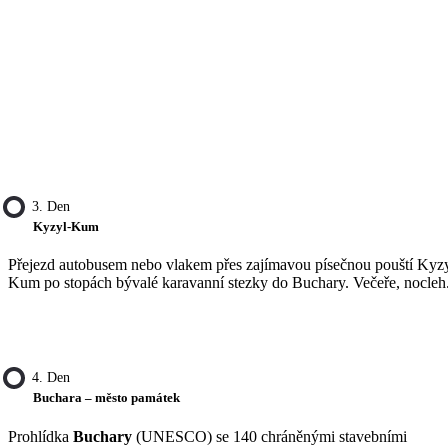
3. Den
Kyzyl-Kum
Přejezd autobusem nebo vlakem přes zajímavou písečnou pouští Kyzy
Kum po stopách bývalé karavanní stezky do Buchary. Večeře, nocleh
4. Den
Buchara – město památek
Prohlídka
Buchary
(UNESCO) se 140 chráněnými stavebními