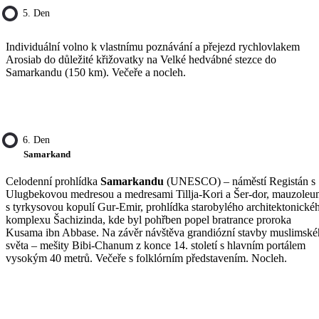
5. Den
Individuální volno k vlastnímu poznávání a přejezd rychlovlakem
Arosiab do důležité křižovatky na Velké hedvábné stezce do
Samarkandu (150 km). Večeře a nocleh.
6. Den
Samarkand
Celodenní prohlídka
Samarkandu
(UNESCO) – náměstí Registán s
Ulugbekovou medresou a medresami Tillja-Kori a Šer-dor, mauzole
s tyrkysovou kopulí Gur-Emir, prohlídka starobylého architektonické
komplexu Šachizinda, kde byl pohřben popel bratrance proroka
Kusama ibn Abbase. Na závěr návštěva grandiózní stavby muslimsk
světa – mešity Bibi-Chanum z konce 14. století s hlavním portálem
vysokým 40 metrů. Večeře s folklórním představením. Nocleh.