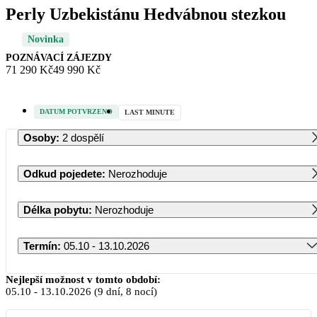
Perly Uzbekistánu Hedvábnou stezkou
Novinka
POZNÁVACÍ ZÁJEZDY
71 290 Kč
49 990 Kč
DATUM POTVRZENO
LAST MINUTE
Osoby
:
2 dospělí
Odkud pojedete
:
Nerozhoduje
Délka pobytu
:
Nerozhoduje
Termín
:
05.10 - 13.10.2026
Říjen 2026
Nejlepší možnost v tomto období:
05.10
-
13.10.2026
(9 dní, 8 nocí)
PO
ÚT
ST
ČT
PÁ
SO
NE