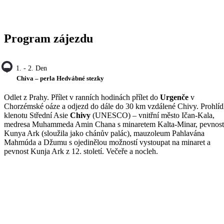
Program zájezdu
1. - 2. Den
Chiva – perla Hedvábné stezky
Odlet z Prahy. Přílet v ranních hodinách přílet do
Urgenče
v
Chorzémské oáze a odjezd do dále do 30 km vzdálené Chivy. Prohlí
klenotu Střední Asie
Chivy
(UNESCO) – vnitřní město Ičan-Kala,
medresa Muhammeda Amin Chana s minaretem Kalta-Minar, pevnost
Kunya Ark (sloužila jako chánův palác), mauzoleum Pahlavána
Mahmúda a Džumu s ojedinělou možností vystoupat na minaret a
pevnost Kunja Ark z 12. století. Večeře a nocleh.