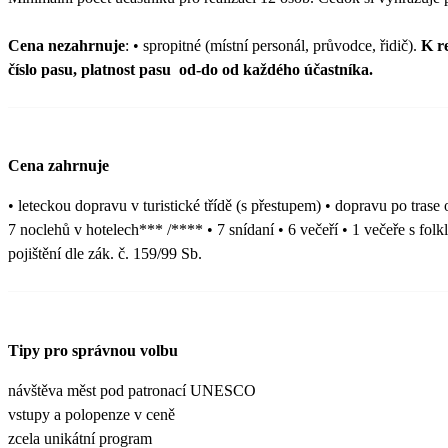
Cena nezahrnuje
: • spropitné (místní personál, průvodce, řidič).
K r
číslo pasu, platnost pasu od-do od každého účastníka.
Cena zahrnuje
• leteckou dopravu v turistické třídě (s přestupem) • dopravu po tra
7 noclehů v hotelech*** /**** • 7 snídaní • 6 večeří • 1 večeře s fo
pojištění dle zák. č. 159/99 Sb.
Tipy pro správnou volbu
návštěva měst pod patronací UNESCO
vstupy a polopenze v ceně
zcela unikátní program