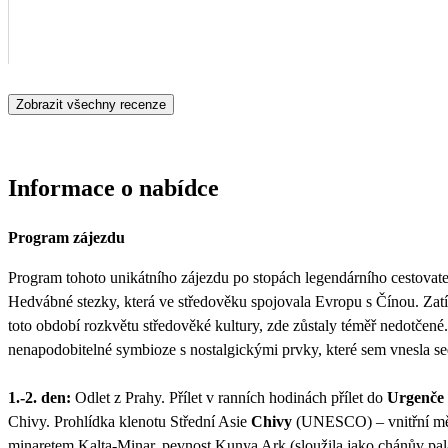
Zobrazit všechny recenze
Informace o nabídce
Program zájezdu
Program tohoto unikátního zájezdu po stopách legendárního cestovat
Hedvábné stezky, která ve středověku spojovala Evropu s Čínou. Za
toto období rozkvětu středověké kultury, zde zůstaly téměř nedotčené
nenapodobitelné symbioze s nostalgickými prvky, které sem vnesla se
1.-2. den:
Odlet z Prahy. Přílet v ranních hodinách přílet do
Urgenče
Chivy. Prohlídka klenotu Střední Asie
Chivy
(UNESCO) – vnitřní mě
minaretem Kalta-Minar, pevnost Kunya Ark (sloužila jako chánův p