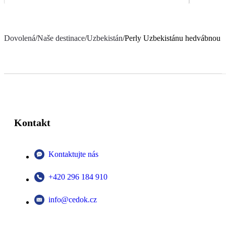
Dovolená
/
Naše destinace
/
Uzbekistán
/
Perly Uzbekistánu hedvábnou s
Kontakt
Kontaktujte nás
+420 296 184 910
info@cedok.cz