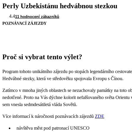
Perly Uzbekistánu hedvábnou stezkou
4.4
11 hodnocení zákazníků
POZNÁVACÍ ZÁJEZDY
Proč si vybrat tento výlet?
Program tohoto unikátního zájezdu po stopách legendárního cestovat
Hedvábné stezky, která ve středověku spojovala Evropu s Čínou.
Zatímco v mnoha jiných oblastech se nezachovaly památky na toto obd
nedotčené. Proto na Vás dýchne kolorit nefalšovaného světa Orientu 
sem vnesla sedmdesátiletá vláda Sovětů.
Více informací k náročnosti poznávacích zájezdů
ZDE
návštěva měst pod patronací UNESCO