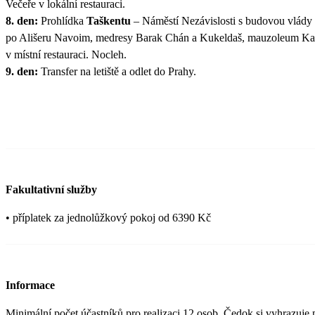
Večeře v lokální restauraci.
8. den:
Prohlídka
Taškentu
– Náměstí Nezávislosti s budovou vlády 
po Ališeru Navoim, medresy Barak Chán a Kukeldaš, mauzoleum Kaf
v místní restauraci. Nocleh.
9. den:
Transfer na letiště a odlet do Prahy.
Fakultativní služby
• příplatek za jednolůžkový pokoj od 6390 Kč
Informace
Minimální počet účastníků pro realizaci 12 osob. Čedok si vyhrazuje