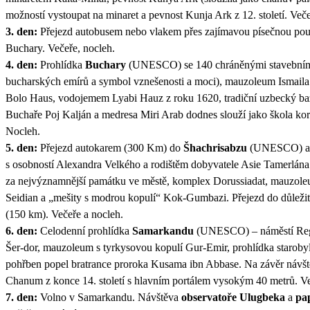
možností vystoupat na minaret a pevnost Kunja Ark z 12. století. Veče
3. den:
Přejezd autobusem nebo vlakem přes zajímavou písečnou pou
Buchary. Večeře, nocleh.
4. den:
Prohlídka
Buchary
(UNESCO) se 140 chráněnými stavebními 
bucharských emírů a symbol vznešenosti a moci), mauzoleum Ismaila
Bolo Haus, vodojemem Lyabi Hauz z roku 1620, tradiční uzbecký baza
Buchaře Poj Kalján a medresa Miri Arab dodnes slouží jako škola korá
Nocleh.
5. den:
Přejezd autokarem (300 Km) do
Šhachrisabzu
(UNESCO) a pr
s osobností Alexandra Velkého a rodištěm dobyvatele Asie Tamerlána
za nejvýznamnější památku ve městě, komplex Dorussiadat, mauzole
Seidian a „mešity s modrou kopulí“ Kok-Gumbazi. Přejezd do důleži
(150 km). Večeře a nocleh.
6. den:
Celodenní prohlídka
Samarkandu
(UNESCO) – náměstí Regi
Šer-dor, mauzoleum s tyrkysovou kopulí Gur-Emir, prohlídka staroby
pohřben popel bratrance proroka Kusama ibn Abbase. Na závěr návště
Chanum z konce 14. století s hlavním portálem vysokým 40 metrů. Ve
7. den:
Volno v Samarkandu. Návštěva
observatoře Ulugbeka
a
pa