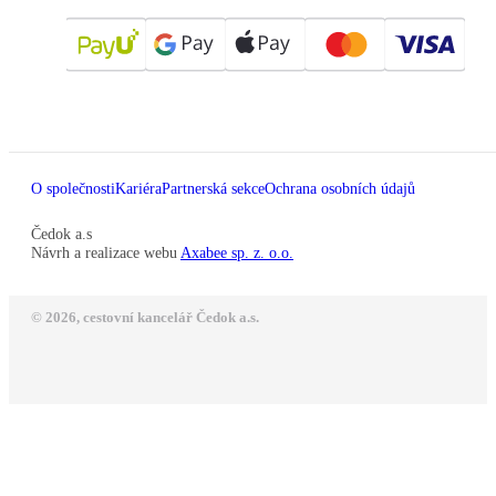
O společnosti
Kariéra
Partnerská sekce
Ochrana osobních údajů
Čedok a.s
Návrh a realizace webu
Axabee sp. z. o.o.
© 2026, cestovní kancelář Čedok a.s.