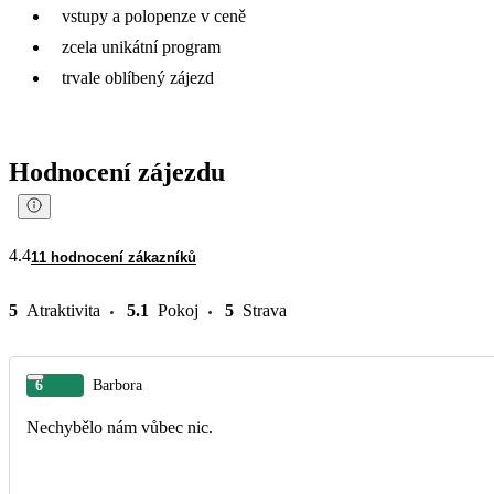
vstupy a polopenze v ceně
zcela unikátní program
trvale oblíbený zájezd
Hodnocení zájezdu
4.4
11 hodnocení zákazníků
5
Atraktivita
5.1
Pokoj
5
Strava
6
Barbora
Nechybělo nám vůbec nic.