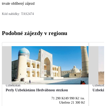
trvale oblíbený zájezd
Kód nabídky:
TAS2474
Podobné zájezdy v regionu
Uzbekistán
Uzbekistá
Perly Uzbekistánu Hedvábnou stezkou
Uzbekist
71 290 Kč
49 990 Kč
/os.
Ušetřete
21 300 Kč