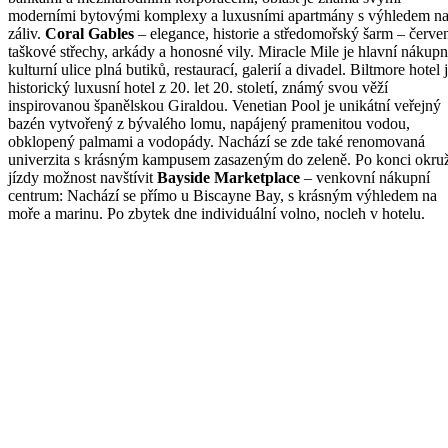
moderními bytovými komplexy a luxusními apartmány s výhledem n
záliv.
Coral Gables
– elegance, historie a středomořský šarm – červe
taškové střechy, arkády a honosné vily. Miracle Mile je hlavní nákupn
kulturní ulice plná butiků, restaurací, galerií a divadel. Biltmore hotel 
historický luxusní hotel z 20. let 20. století, známý svou věží
inspirovanou španělskou Giraldou. Venetian Pool je unikátní veřejný
bazén vytvořený z bývalého lomu, napájený pramenitou vodou,
obklopený palmami a vodopády. Nachází se zde také renomovaná
univerzita s krásným kampusem zasazeným do zeleně. Po konci okru
jízdy možnost navštívit
Bayside Marketplace
– venkovní nákupní
centrum: Nachází se přímo u Biscayne Bay, s krásným výhledem na
moře a marinu. Po zbytek dne individuální volno, nocleh v hotelu.