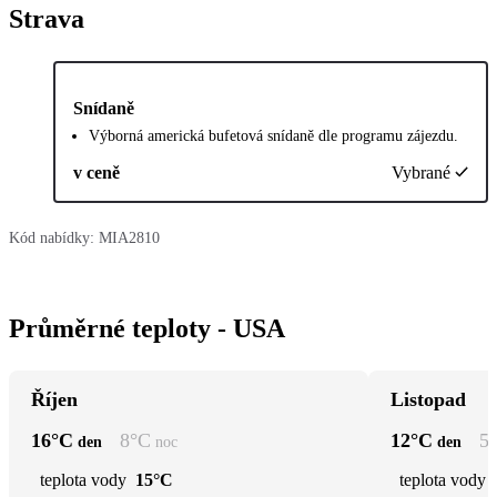
Strava
Snídaně
Výborná americká bufetová snídaně dle programu zájezdu.
v ceně
Vybrané
Kód nabídky:
MIA2810
Průměrné teploty - USA
Říjen
Listopad
16
°C
8
°C
12
°C
5
den
noc
den
teplota vody
15°C
teplota vody