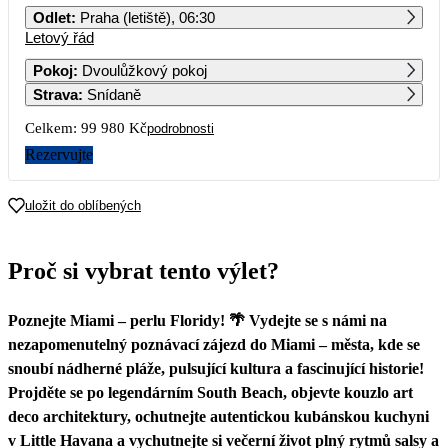
Odlet
:
Praha (letiště), 06:30
Letový řád
1
2
3
4
Pokoj
:
Dvoulůžkový pokoj
Strava
:
Snídaně
5
6
7
8
9
10
11
Celkem:
99 980 Kč
podrobnosti
12
13
14
15
16
17
18
Rezervujte
49 990
19
20
21
22
23
24
25
uložit do oblíbených
26
27
28
29
30
31
Proč si vybrat tento výlet?
Poznejte Miami – perlu Floridy! 🌴 Vydejte se s námi na
nezapomenutelný poznávací zájezd do Miami – města, kde se
snoubí nádherné pláže, pulsující kultura a fascinující historie!
Projděte se po legendárním South Beach, objevte kouzlo art
deco architektury, ochutnejte autentickou kubánskou kuchyni
v Little Havana a vychutnejte si večerní život plný rytmů salsy a