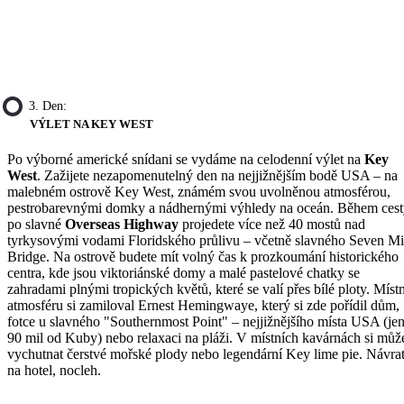
3. Den:
VÝLET NA KEY WEST
Po výborné americké snídani se vydáme na celodenní výlet na
Key
West
. Zažijete nezapomenutelný den na nejjižnějším bodě USA – na
malebném ostrově Key West, známém svou uvolněnou atmosférou,
pestrobarevnými domky a nádhernými výhledy na oceán. Během ces
po slavné
Overseas Highway
projedete více než 40 mostů nad
tyrkysovými vodami Floridského průlivu – včetně slavného Seven Mi
Bridge. Na ostrově budete mít volný čas k prozkoumání historického
centra, kde jsou viktoriánské domy a malé pastelové chatky se
zahradami plnými tropických květů, které se valí přes bílé ploty. Místn
atmosféru si zamiloval Ernest Hemingwaye, který si zde pořídil dům,
fotce u slavného "Southernmost Point" – nejjižnějšího místa USA (je
90 mil od Kuby) nebo relaxaci na pláži. V místních kavárnách si můž
vychutnat čerstvé mořské plody nebo legendární Key lime pie. Návra
na hotel, nocleh.