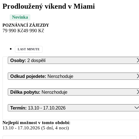
Prodloužený víkend v Miami
Novinka
POZNÁVACÍ ZÁJEZDY
79 990 Kč
49 990 Kč
LAST MINUTE
Osoby
:
2 dospělí
Odkud pojedete
:
Nerozhoduje
Délka pobytu
:
Nerozhoduje
Termín
:
13.10 - 17.10.2026
Říjen 2026
Nejlepší možnost v tomto období:
13.10
-
17.10.2026
(5 dní, 4 noci)
PO
ÚT
ST
ČT
PÁ
SO
NE