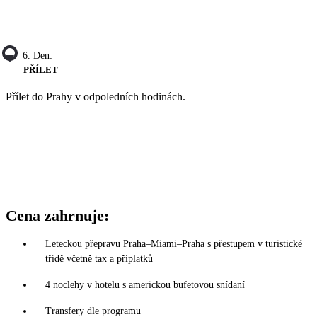
6. Den:
PŘÍLET
Přílet do Prahy v odpoledních hodinách.
Cena zahrnuje:
Leteckou přepravu Praha–Miami–Praha s přestupem v turistické
třídě včetně tax a příplatků
4 noclehy v hotelu s americkou bufetovou snídaní
Transfery dle programu