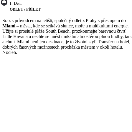
1. Den:
ODLET / PŘÍLET
Sraz s průvodcem na letišti, společný odlet z Prahy s přestupem do
Miami
– města, kde se setkává slunce, moře a multikulturní energie.
Užijte si proslulé pláže South Beach, prozkoumejte barevnou čtvrť
Little Havana a nechte se unést unikátní atmosférou plnou hudby, tan
a chutí. Miami není jen destinace, je to životní styl! Transfer na hotel, 
dobrých časových možnostech procházka městem v okolí hotelu.
Nocleh.