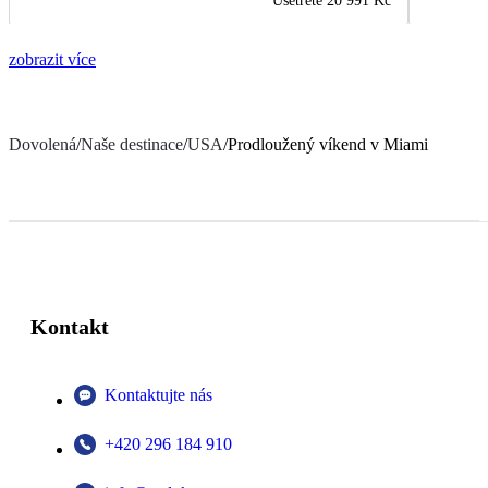
Ušetřete
20 991 Kč
zobrazit více
Dovolená
/
Naše destinace
/
USA
/
Prodloužený víkend v Miami
Kontakt
Kontaktujte nás
+420 296 184 910