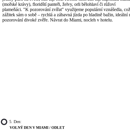
(mořské krávy), floridští panteři, želvy, orli bělohlaví či růžoví
plameňáci. "K pozorování zvířat" využijeme populární vznášedla, což
zážitek sám o sobě – rychlá a zábavná jízda po hladině bažin, ideální 
pozorování divoké zvěře. Návrat do Miami, nocleh v hotelu.
5. Den:
VOLNÝ DEN V MIAMI / ODLET