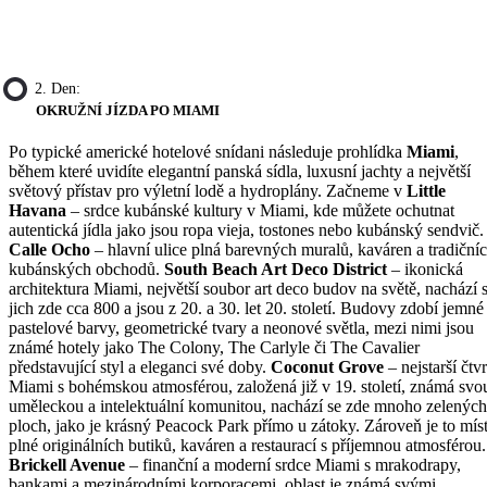
2. Den:
OKRUŽNÍ JÍZDA PO MIAMI
Po typické americké hotelové snídani následuje prohlídka
Miami
,
během které uvidíte elegantní panská sídla, luxusní jachty a největší
světový přístav pro výletní lodě a hydroplány. Začneme v
Little
Havana
– srdce kubánské kultury v Miami, kde můžete ochutnat
autentická jídla jako jsou ropa vieja, tostones nebo kubánský sendvič.
Calle Ocho
– hlavní ulice plná barevných muralů, kaváren a tradiční
kubánských obchodů.
South Beach Art Deco District
– ikonická
architektura Miami, největší soubor art deco budov na světě, nachází 
jich zde cca 800 a jsou z 20. a 30. let 20. století. Budovy zdobí jemné
pastelové barvy, geometrické tvary a neonové světla, mezi nimi jsou
známé hotely jako The Colony, The Carlyle či The Cavalier
představující styl a eleganci své doby.
Coconut Grove
– nejstarší čtv
Miami s bohémskou atmosférou, založená již v 19. století, známá svo
uměleckou a intelektuální komunitou, nachází se zde mnoho zelených
ploch, jako je krásný Peacock Park přímo u zátoky. Zároveň je to mís
plné originálních butiků, kaváren a restaurací s příjemnou atmosférou.
Brickell Avenue
– finanční a moderní srdce Miami s mrakodrapy,
bankami a mezinárodními korporacemi, oblast je známá svými