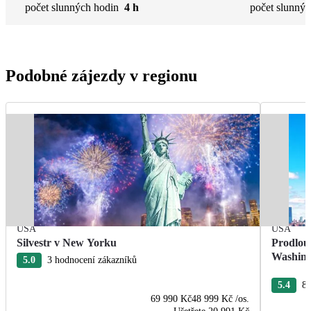
počet slunných hodin
4 h
počet slunnýc
Podobné zájezdy v regionu
USA
USA
Silvestr v New Yorku
Prodlou
Washin
5.0
3 hodnocení zákazníků
5.4
84
69 990 Kč
48 999 Kč
/os.