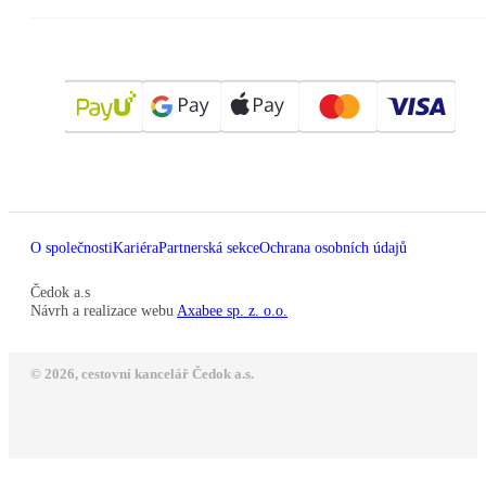
O společnosti
Kariéra
Partnerská sekce
Ochrana osobních údajů
Čedok a.s
Návrh a realizace webu
Axabee sp. z. o.o.
© 2026, cestovní kancelář Čedok a.s.