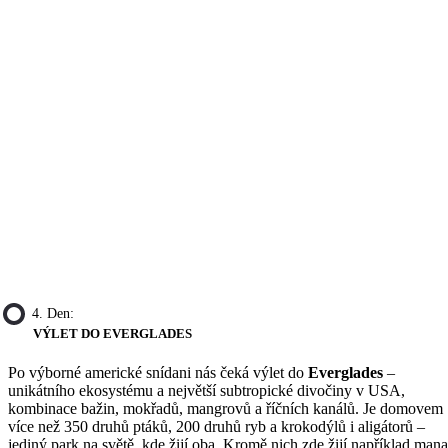
4. Den:
VÝLET DO EVERGLADES
Po výborné americké snídani nás čeká výlet do
Everglades
–
unikátního ekosystému a největší subtropické divočiny v USA,
kombinace bažin, mokřadů, mangrovů a říčních kanálů. Je domovem
více než 350 druhů ptáků, 200 druhů ryb a krokodýlů i aligátorů –
jediný park na světě, kde žijí oba. Kromě nich zde žijí například mana