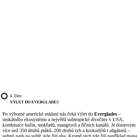
4. Den:
VÝLET DO EVERGLADES
Po výborné americké snídani nás čeká výlet do
Everglades
–
unikátního ekosystému a největší subtropické divočiny v USA,
kombinace bažin, mokřadů, mangrovů a říčních kanálů. Je domovem
více než 350 druhů ptáků, 200 druhů ryb a krokodýlů i aligátorů –
jediný park na světě, kde žijí oba. Kromě nich zde žijí například mana