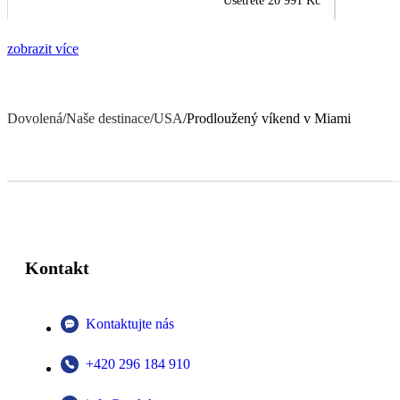
Ušetřete
20 991 Kč
zobrazit více
Dovolená
/
Naše destinace
/
USA
/
Prodloužený víkend v Miami
Kontakt
Kontaktujte nás
+420 296 184 910