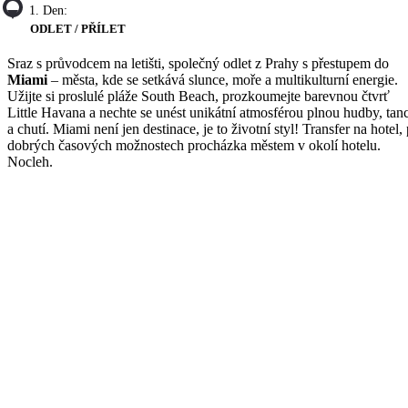
1. Den:
ODLET / PŘÍLET
Sraz s průvodcem na letišti, společný odlet z Prahy s přestupem do
Miami
– města, kde se setkává slunce, moře a multikulturní energie.
Užijte si proslulé pláže South Beach, prozkoumejte barevnou čtvrť
Little Havana a nechte se unést unikátní atmosférou plnou hudby, tan
a chutí. Miami není jen destinace, je to životní styl! Transfer na hotel, 
dobrých časových možnostech procházka městem v okolí hotelu.
Nocleh.