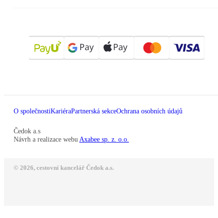
O společnosti
Kariéra
Partnerská sekce
Ochrana osobních údajů
Čedok a.s
Návrh a realizace webu
Axabee sp. z. o.o.
© 2026, cestovní kancelář Čedok a.s.