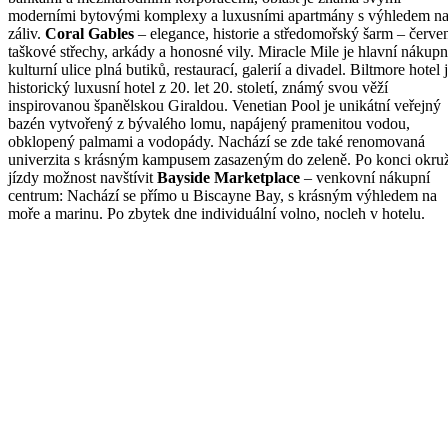
moderními bytovými komplexy a luxusními apartmány s výhledem n
záliv.
Coral Gables
– elegance, historie a středomořský šarm – červe
taškové střechy, arkády a honosné vily. Miracle Mile je hlavní nákupn
kulturní ulice plná butiků, restaurací, galerií a divadel. Biltmore hotel 
historický luxusní hotel z 20. let 20. století, známý svou věží
inspirovanou španělskou Giraldou. Venetian Pool je unikátní veřejný
bazén vytvořený z bývalého lomu, napájený pramenitou vodou,
obklopený palmami a vodopády. Nachází se zde také renomovaná
univerzita s krásným kampusem zasazeným do zeleně. Po konci okru
jízdy možnost navštívit
Bayside Marketplace
– venkovní nákupní
centrum: Nachází se přímo u Biscayne Bay, s krásným výhledem na
moře a marinu. Po zbytek dne individuální volno, nocleh v hotelu.