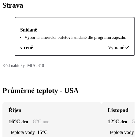
Strava
Snídaně
Výborná americká bufetová snídaně dle programu zájezdu.
v ceně
Vybrané
Kód nabídky:
MIA2810
Průměrné teploty - USA
Říjen
Listopad
16
°C
8
°C
12
°C
5
den
noc
den
teplota vody
15°C
teplota vody