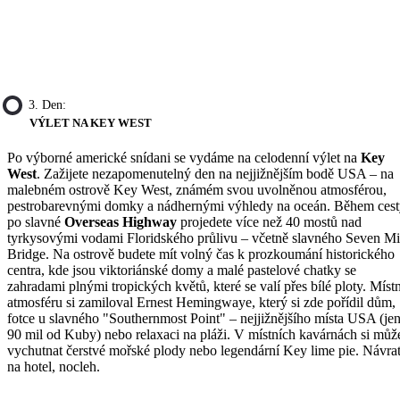
3. Den:
VÝLET NA KEY WEST
Po výborné americké snídani se vydáme na celodenní výlet na
Key
West
. Zažijete nezapomenutelný den na nejjižnějším bodě USA – na
malebném ostrově Key West, známém svou uvolněnou atmosférou,
pestrobarevnými domky a nádhernými výhledy na oceán. Během ces
po slavné
Overseas Highway
projedete více než 40 mostů nad
tyrkysovými vodami Floridského průlivu – včetně slavného Seven Mi
Bridge. Na ostrově budete mít volný čas k prozkoumání historického
centra, kde jsou viktoriánské domy a malé pastelové chatky se
zahradami plnými tropických květů, které se valí přes bílé ploty. Místn
atmosféru si zamiloval Ernest Hemingwaye, který si zde pořídil dům,
fotce u slavného "Southernmost Point" – nejjižnějšího místa USA (je
90 mil od Kuby) nebo relaxaci na pláži. V místních kavárnách si můž
vychutnat čerstvé mořské plody nebo legendární Key lime pie. Návra
na hotel, nocleh.