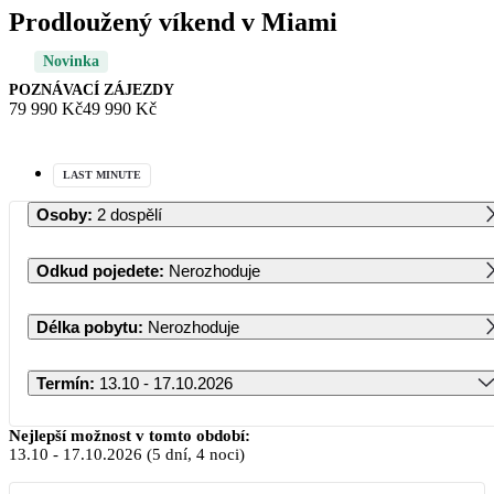
Prodloužený víkend v Miami
Novinka
POZNÁVACÍ ZÁJEZDY
79 990 Kč
49 990 Kč
LAST MINUTE
Osoby
:
2 dospělí
Odkud pojedete
:
Nerozhoduje
Délka pobytu
:
Nerozhoduje
Termín
:
13.10 - 17.10.2026
Říjen 2026
Nejlepší možnost v tomto období:
13.10
-
17.10.2026
(5 dní, 4 noci)
PO
ÚT
ST
ČT
PÁ
SO
NE