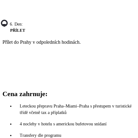
6. Den:
PŘÍLET
Přílet do Prahy v odpoledních hodinách.
Cena zahrnuje:
Leteckou přepravu Praha–Miami–Praha s přestupem v turistické
třídě včetně tax a příplatků
4 noclehy v hotelu s americkou bufetovou snídaní
Transfery dle programu