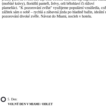
(mořské krávy), floridští panteři, želvy, orli bělohlaví či růžoví
plameňáci. "K pozorování zvířat" využijeme populární vznášedla, což
zážitek sám o sobě – rychlá a zábavná jízda po hladině bažin, ideální 
pozorování divoké zvěře. Návrat do Miami, nocleh v hotelu.
5. Den:
VOLNÝ DEN V MIAMI / ODLET