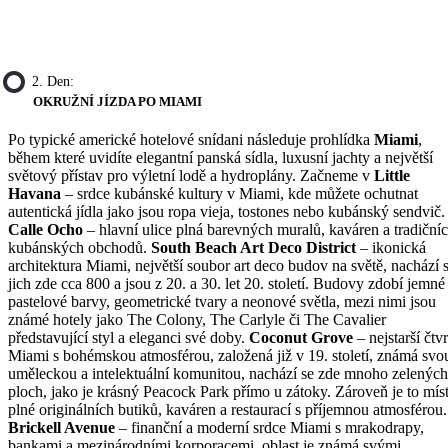
2. Den:
OKRUŽNÍ JÍZDA PO MIAMI
Po typické americké hotelové snídani následuje prohlídka
Miami
,
během které uvidíte elegantní panská sídla, luxusní jachty a největší
světový přístav pro výletní lodě a hydroplány. Začneme v
Little
Havana
– srdce kubánské kultury v Miami, kde můžete ochutnat
autentická jídla jako jsou ropa vieja, tostones nebo kubánský sendvič.
Calle Ocho
– hlavní ulice plná barevných muralů, kaváren a tradiční
kubánských obchodů.
South Beach Art Deco District
– ikonická
architektura Miami, největší soubor art deco budov na světě, nachází 
jich zde cca 800 a jsou z 20. a 30. let 20. století. Budovy zdobí jemné
pastelové barvy, geometrické tvary a neonové světla, mezi nimi jsou
známé hotely jako The Colony, The Carlyle či The Cavalier
představující styl a eleganci své doby.
Coconut Grove
– nejstarší čtv
Miami s bohémskou atmosférou, založená již v 19. století, známá svo
uměleckou a intelektuální komunitou, nachází se zde mnoho zelených
ploch, jako je krásný Peacock Park přímo u zátoky. Zároveň je to mís
plné originálních butiků, kaváren a restaurací s příjemnou atmosférou.
Brickell Avenue
– finanční a moderní srdce Miami s mrakodrapy,
bankami a mezinárodními korporacemi, oblast je známá svými