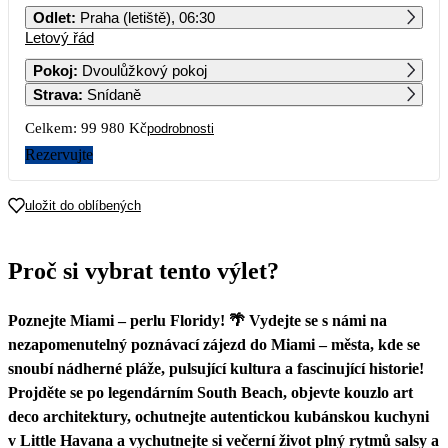
Odlet
:
Praha (letiště), 06:30
Letový řád
1
2
3
4
Pokoj
:
Dvoulůžkový pokoj
Strava
:
Snídaně
5
6
7
8
9
10
11
Celkem:
99 980 Kč
podrobnosti
12
13
14
15
16
17
18
Rezervujte
49 990
19
20
21
22
23
24
25
uložit do oblíbených
26
27
28
29
30
31
Proč si vybrat tento výlet?
Poznejte Miami – perlu Floridy! 🌴 Vydejte se s námi na
nezapomenutelný poznávací zájezd do Miami – města, kde se
snoubí nádherné pláže, pulsující kultura a fascinující historie!
Projděte se po legendárním South Beach, objevte kouzlo art
deco architektury, ochutnejte autentickou kubánskou kuchyni
v Little Havana a vychutnejte si večerní život plný rytmů salsy a