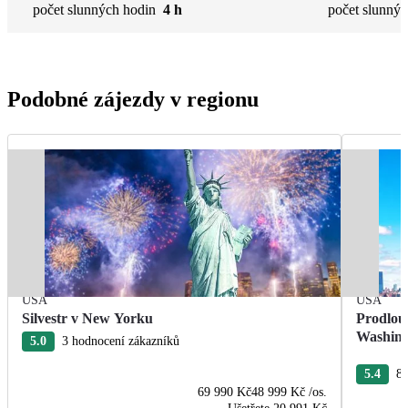
počet slunných hodin
4 h
počet slunnýc
Podobné zájezdy v regionu
USA
USA
Silvestr v New Yorku
Prodlou
Washin
5.0
3 hodnocení zákazníků
5.4
84
69 990 Kč
48 999 Kč
/os.