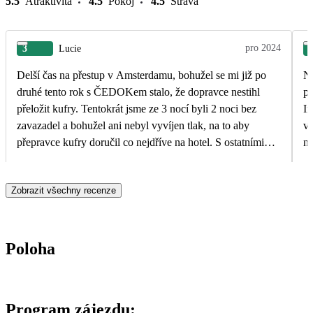
5.5
Atraktivita
4.5
Pokoj
4.5
Strava
pro 2024
3
Lucie
Delší čas na přestup v Amsterdamu, bohužel se mi již po
Ne
druhé tento rok s ČEDOKem stalo, že dopravce nestihl
pr
přeložit kufry. Tentokrát jsme ze 3 nocí byli 2 noci bez
In
zavazadel a bohužel ani nebyl vyvíjen tlak, na to aby
ve
přepravce kufry doručil co nejdříve na hotel. S ostatními
na
cestovkami nemám takovouto negativní zkušenost.
hl
hv
Zobrazit všechny recenze
Poloha
Program zájezdu: