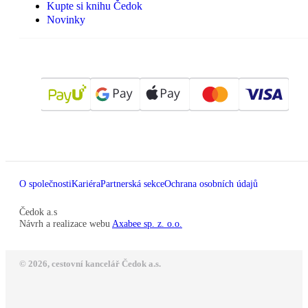
Kupte si knihu Čedok
Novinky
O společnosti
Kariéra
Partnerská sekce
Ochrana osobních údajů
Čedok a.s
Návrh a realizace webu
Axabee sp. z. o.o.
© 2026, cestovní kancelář Čedok a.s.