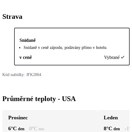
Strava
Snídaně
Snídaně v ceně zájezdu, podávány přímo v hotelu.
v ceně
Vybrané
Kód nabídky:
JFK2804
Průměrné teploty - USA
Prosinec
Leden
6
°C
0
°C
8
°C
-1
°
den
noc
den