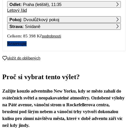
Odlet
:
Praha (letiště), 11:35
Letový řád
1
2
3
4
5
6
Pokoj
:
Dvoulůžkový pokoj
Strava
:
Snídaně
7
8
9
10
11
12
13
42 699
Celkem:
85 398 Kč
podrobnosti
14
15
16
17
18
19
20
Rezervujte
21
22
23
24
25
26
27
uložit do oblíbených
28
29
30
31
Proč si vybrat tento výlet?
Zažijte kouzlo adventního New Yorku, kdy se město zahalí do
svátečních světel a neopakovatelné atmosféry. Ozdobené výlohy
na Páté avenue, vánoční strom u Rockefellerova centra,
bruslení pod širým nebem a vánoční trhy vytvoří dokonalou
kulisu pro zimní návštěvu města, které v době adventu září víc
než kdy jindy.