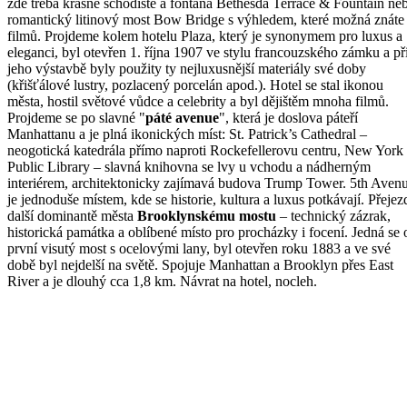
zde třeba krásné schodiště a fontána Bethesda Terrace & Fountain ne
romantický litinový most Bow Bridge s výhledem, které možná znáte
filmů. Projdeme kolem hotelu Plaza, který je synonymem pro luxus a
eleganci, byl otevřen 1. října 1907 ve stylu francouzského zámku a př
jeho výstavbě byly použity ty nejluxusnější materiály své doby
(křišťálové lustry, pozlacený porcelán apod.). Hotel se stal ikonou
města, hostil světové vůdce a celebrity a byl dějištěm mnoha filmů.
Projdeme se po slavné "
páté avenue
", která je doslova páteří
Manhattanu a je plná ikonických míst: St. Patrick’s Cathedral –
neogotická katedrála přímo naproti Rockefellerovu centru, New York
Public Library – slavná knihovna se lvy u vchodu a nádherným
interiérem, architektonicky zajímavá budova Trump Tower. 5th Aven
je jednoduše místem, kde se historie, kultura a luxus potkávají. Přejez
další dominantě města
Brooklynskému mostu
– technický zázrak,
historická památka a oblíbené místo pro procházky i focení. Jedná se 
první visutý most s ocelovými lany, byl otevřen roku 1883 a ve své
době byl nejdelší na světě. Spojuje Manhattan a Brooklyn přes East
River a je dlouhý cca 1,8 km. Návrat na hotel, nocleh.