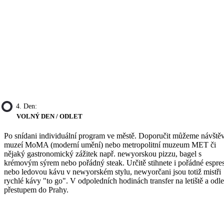
4. Den:
VOLNÝ DEN / ODLET
Po snídani individuální program ve městě. Doporučit můžeme návště
muzeí MoMA (moderní umění) nebo metropolitní muzeum MET či
nějaký gastronomický zážitek např. newyorskou pizzu, bagel s
krémovým sýrem nebo pořádný steak. Určitě stihnete i pořádné espre
nebo ledovou kávu v newyorském stylu, newyorčani jsou totiž mistři
rychlé kávy "to go". V odpoledních hodinách transfer na letiště a odle
přestupem do Prahy.