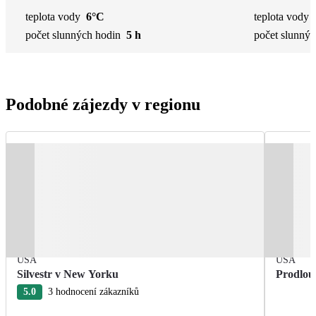
teplota vody
6°C
teplota vody
počet slunných hodin
5 h
počet slunnýc
Podobné zájezdy v regionu
USA
USA
Silvestr v New Yorku
Prodlou
5.0
3 hodnocení zákazníků