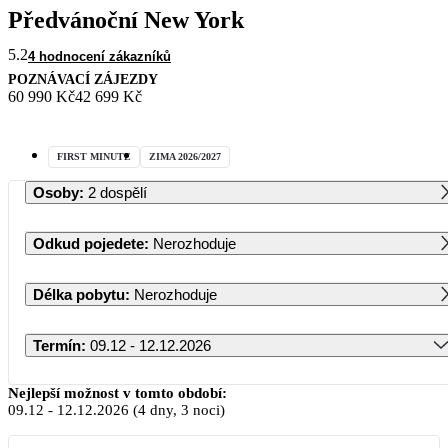
Předvánoční New York
5.2
4 hodnocení zákazníků
POZNÁVACÍ ZÁJEZDY
60 990 Kč
42 699 Kč
FIRST MINUTE
ZIMA 2026/2027
Osoby
:
2 dospělí
Odkud pojedete
:
Nerozhoduje
Délka pobytu
:
Nerozhoduje
Termín
:
09.12 - 12.12.2026
Prosinec 2026
Nejlepší možnost v tomto období:
09.12
-
12.12.2026
(4 dny, 3 noci)
PO
ÚT
ST
ČT
PÁ
SO
NE