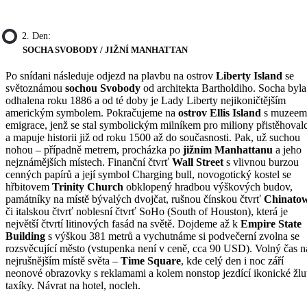
2. Den:
SOCHA SVOBODY / JIŽNÍ MANHATTAN
Po snídani následuje odjezd na plavbu na ostrov
Liberty Island
se
světoznámou
sochou Svobody
od architekta Bartholdiho. Socha byla
odhalena roku 1886 a od té doby je Lady Liberty nejikoničtějším
americkým symbolem. Pokračujeme na
ostrov Ellis Island
s muzeem
emigrace, jenž se stal symbolickým milníkem pro miliony přistěhoval
a mapuje historii již od roku 1500 až do současnosti. Pak, už suchou
nohou – případně metrem, procházka po
jižním Manhattanu
a jeho
nejznámějších místech. Finanční čtvrť
Wall Street
s vlivnou burzou
cenných papírů a její symbol Charging bull, novogotický kostel se
hřbitovem
Trinity Church
obklopený hradbou výškových budov,
památníky na místě bývalých dvojčat, rušnou čínskou čtvrť
Chinato
či italskou čtvrť noblesní čtvrť SoHo (South of Houston), která je
největší čtvrtí litinových fasád na světě. Dojdeme až k
Empire State
Building
s výškou 381 metrů a vychutnáme si podvečerní zvolna se
rozsvěcující město (vstupenka není v ceně, cca 90 USD). Volný čas n
nejrušnějším místě světa –
Time Square
, kde celý den i noc září
neonové obrazovky s reklamami a kolem nonstop jezdící ikonické žlu
taxíky. Návrat na hotel, nocleh.