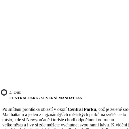
3. Den:
CENTRAL PARK / SEVERNÍ MANHATTAN
Po snídani prohlídka oblastí v okolí
Central Parku
, což je zelené srd
Manhattanu a jeden z nejznámějších městských parků na světě. Je to
místo, kde si Newyorčané i turisté chodí odpočinout od ruchu
velkoměsta a i vy si zde můžete vychutnat svou ranní kávu. K vidění 