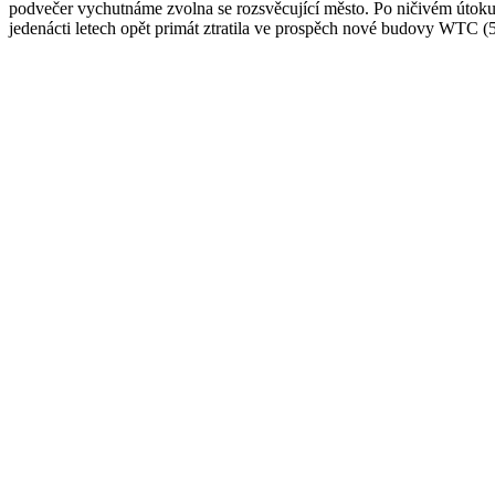
podvečer vychutnáme zvolna se rozsvěcující město. Po ničivém útoku
jedenácti letech opět primát ztratila ve prospěch nové budovy WTC 