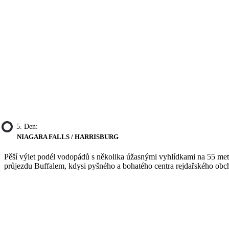
5. Den:
NIAGARA FALLS / HARRISBURG
Pěší výlet podél vodopádů s několika úžasnými vyhlídkami na 55 metrů
průjezdu Buffalem, kdysi pyšného a bohatého centra rejdařského obc