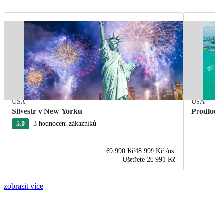
USA
USA
Silvestr v New Yorku
Prodlou
5.0
3 hodnocení zákazníků
69 990 Kč
48 999 Kč
/os.
Ušetřete
20 991 Kč
zobrazit více