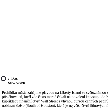
2. Den:
NEW YORK
Prohlídku města zahájíme plavbou na Liberty Island se světoznámou 
přistěhovalců, kteří zde často marně čekali na povolení ke vstupu d
kupříkladu finanční čtvrť Wall Street s vlivnou burzou cenných papí
noblesní SoHo (South of Houston), která je největší čtvrtí litinových