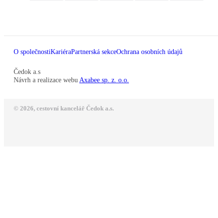
O společnosti
Kariéra
Partnerská sekce
Ochrana osobních údajů
Čedok a.s
Návrh a realizace webu
Axabee sp. z. o.o.
© 2026, cestovní kancelář Čedok a.s.