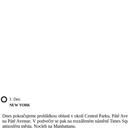
3. Den:
NEW YORK
Dnes pokračujeme prohlídkou oblasti v okolí Central Parku, Páté Av
na Páté Avenue. V podvečer se pak na rozzářeném náměstí Times Squar
atmosféru města. Nocleh na Manhattanu.