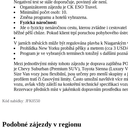
Negativní test se stále doporučuje, povinný ale není.
Organizátorem zájezdu je CK ESO Travel.
Minimální počet osob: 10.
Změna programu a hotelů vyhrazena.
Fyzická náročnost:
Jde o fyzicky nenáročnou cestu, kterou zvládne i cestovate
běžné pěší chůze. Pokud klient trpí poruchou pohybového ústro
V jarních měsících může být regulována plavba k Niagarský
Prohlídka New Yorku probíhá pěšky a metrem (cca 3 USD/o
Program je ve vybraných termínech totožný s dalšími pozná
Mezi jednotlivými místy tohoto zájezdu je doprava zajištěna 
je Chevy Suburban (Premium SUV), Toyota Sienna (Luxury Van)
Size Van vozy jsou flexibilní, jsou určeny pro menší skupiny
profilem tratí či časovými limity. Často umožní navštívit více
vozu, avšak vždy záleží na konkrétní technické specifikaci vozu.
Rezervace předních míst v jakémkoli dopravním prostředku ne
Kód nabídky:
JFK0550
Podobné zájezdy v regionu