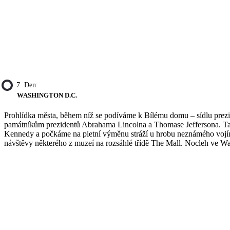
7. Den:
WASHINGTON D.C.
Prohlídka města, během níž se podíváme k Bílému domu – sídlu pre
památníkům prezidentů Abrahama Lincolna a Thomase Jeffersona. Také
Kennedy a počkáme na pietní výměnu stráží u hrobu neznámého vojína
návštěvy některého z muzeí na rozsáhlé třídě The Mall. Nocleh ve W