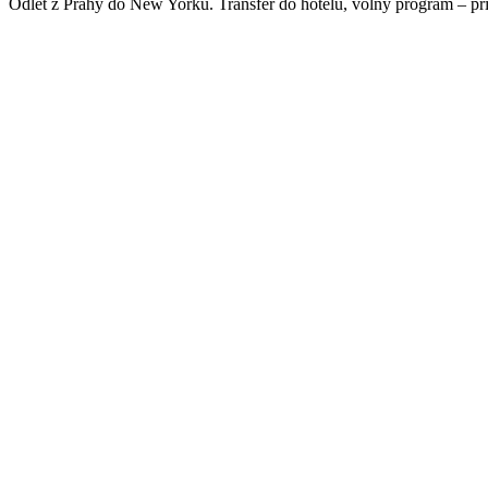
Odlet z Prahy do New Yorku. Transfer do hotelu, volný program – př