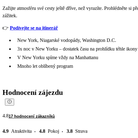
Zažijte atmosféru své cesty ještě dříve, než vyrazíte. Prohlédněte si
zážitek.
👉
Podívejte se na itinerář
New York, Niagarské vodopády, Washington D.C.
3x noc v New Yorku – dostatek času na prohlídku téhle iko
V New Yorku spíme vždy na Manhattanu
Mnoho let oblíbený program
Hodnocení zájezdu
4.8
17 hodnocení zákazníků
4.9
Atraktivita
4.8
Pokoj
3.8
Strava