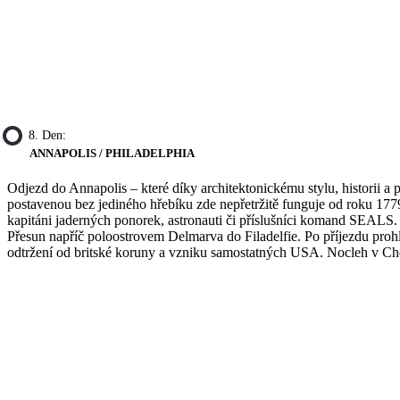
8. Den:
ANNAPOLIS / PHILADELPHIA
Odjezd do Annapolis – které díky architektonickému stylu, historii 
postavenou bez jediného hřebíku zde nepřetržitě funguje od roku 1779.
kapitáni jaderných ponorek, astronauti či příslušníci komand SEALS
Přesun napříč poloostrovem Delmarva do Filadelfie. Po příjezdu prohl
odtržení od britské koruny a vzniku samostatných USA. Nocleh v Ch