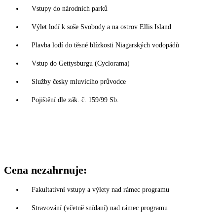
Vstupy do národních parků
Výlet lodí k soše Svobody a na ostrov Ellis Island
Plavba lodí do těsné blízkosti Niagarských vodopádů
Vstup do Gettysburgu (Cyclorama)
Služby česky mluvícího průvodce
Pojištění dle zák. č. 159/99 Sb.
Cena nezahrnuje:
Fakultativní vstupy a výlety nad rámec programu
Stravování (včetně snídaní) nad rámec programu