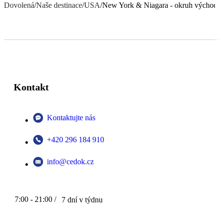
Dovolená
/
Naše destinace
/
USA
/
New York & Niagara - okruh vých
Kontakt
Kontaktujte nás
+420 296 184 910
info@cedok.cz
7:00 - 21:00 /
7 dní v týdnu