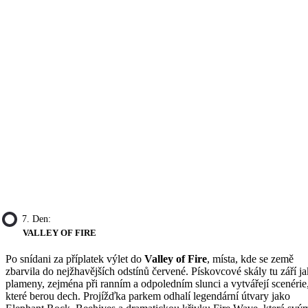
7. Den:
VALLEY OF FIRE
Po snídani za příplatek výlet do
Valley of Fire
, místa, kde se země
zbarvila do nejžhavějších odstínů červené. Pískovcové skály tu září j
plameny, zejména při ranním a odpoledním slunci a vytvářejí scenérie
které berou dech. Projížďka parkem odhalí legendární útvary jako