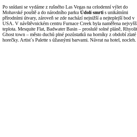
Po snídani se vydáme z rušného Las Vegas na celodenní výlet do
Mohavské pouště a do národního parku
Údolí smrti
s unikátními
přírodními útvary, zároveň se zde nachází nejnižší a nejteplejší bod v
USA. V návštěvnickém centru Furnace Creek byla naměřena nejvyšš
teplota. Mesquite Flat, Badwater Basin – proslulé solné pláně, Rhyoli
Ghost town – město duchů plné pozůstatků na horníky z období zlaté
horečky. Artist´s Palette s úžasnými barvami. Návrat na hotel, nocleh.