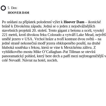
5. Den:
HOOVER DAM
Po snídani za příplatek polodenní výlet k
Hoover Dam
– ikonické
bráně k Divokému západu. Jedná se o jeden z nejodvážnějších
stavebních projektů 20. století. Tento gigant z betonu a oceli, vysoký
221 metrů, krotí divokou řeku Colorado a vytváří Lake Mead, největš
umělé jezero v USA. Vrchol hráze a tvoří kontrast dvou světů – na
jedné straně nekonečná modř jezera obklopeného pouští, na druhé
hluboká soutěska s řekou, která se vine k Mexickému zálivu. Z
vyhlídkového mostu Mike O’Callaghan–Pat Tillman se otevírá
panoramatický pohled, který bere dech a patří mezi nejfotogeničtější 
celé Nevadě. Návrat na hotel, nocleh.