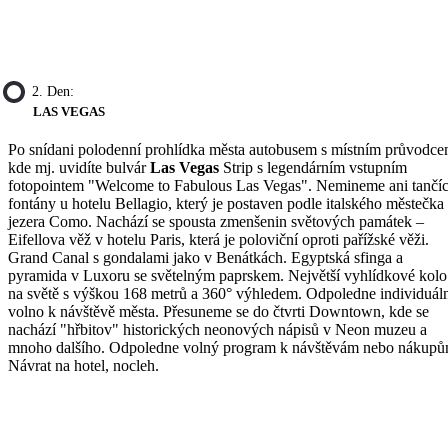
2. Den:
LAS VEGAS
Po snídani polodenní prohlídka města autobusem s místním průvodce
kde mj. uvidíte bulvár
Las Vegas
Strip s legendárním vstupním
fotopointem "Welcome to Fabulous Las Vegas". Nemineme ani tančíc
fontány u hotelu Bellagio, který je postaven podle italského městečka
jezera Como. Nachází se spousta zmenšenin světových památek –
Eifellova věž v hotelu Paris, která je poloviční oproti pařížské věži.
Grand Canal s gondalami jako v Benátkách. Egyptská sfinga a
pyramida v Luxoru se světelným paprskem. Největší vyhlídkové kolo
na světě s výškou 168 metrů a 360° výhledem. Odpoledne individuál
volno k návštěvě města. Přesuneme se do čtvrti Downtown, kde se
nachází "hřbitov" historických neonových nápisů v Neon muzeu a
mnoho dalšího. Odpoledne volný program k návštěvám nebo nákupů
Návrat na hotel, nocleh.