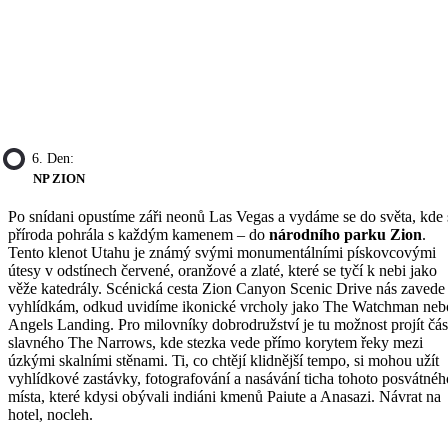
6. Den:
NP ZION
Po snídani opustíme záři neonů Las Vegas a vydáme se do světa, kde 
příroda pohrála s každým kamenem – do
národního parku Zion
.
Tento klenot Utahu je známý svými monumentálními pískovcovými
útesy v odstínech červené, oranžové a zlaté, které se tyčí k nebi jako
věže katedrály. Scénická cesta Zion Canyon Scenic Drive nás zavede
vyhlídkám, odkud uvidíme ikonické vrcholy jako The Watchman neb
Angels Landing. Pro milovníky dobrodružství je tu možnost projít čás
slavného The Narrows, kde stezka vede přímo korytem řeky mezi
úzkými skalními stěnami. Ti, co chtějí klidnější tempo, si mohou užít
vyhlídkové zastávky, fotografování a nasávání ticha tohoto posvátnéh
místa, které kdysi obývali indiáni kmenů Paiute a Anasazi. Návrat na
hotel, nocleh.