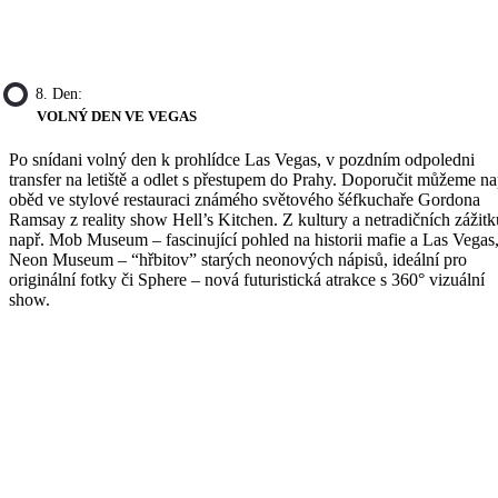
8. Den:
VOLNÝ DEN VE VEGAS
Po snídani volný den k prohlídce Las Vegas, v pozdním odpoledni
transfer na letiště a odlet s přestupem do Prahy. Doporučit můžeme na
oběd ve stylové restauraci známého světového šéfkuchaře Gordona
Ramsay z reality show Hell’s Kitchen. Z kultury a netradičních zážitk
např. Mob Museum – fascinující pohled na historii mafie a Las Vegas
Neon Museum – “hřbitov” starých neonových nápisů, ideální pro
originální fotky či Sphere – nová futuristická atrakce s 360° vizuální
show.