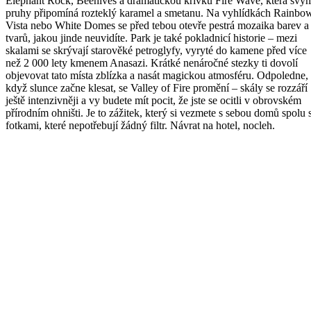
Elephant Rock, Beehives a dramatickou křivku Fire Wave, která svý
pruhy připomíná rozteklý karamel a smetanu. Na vyhlídkách Rainbo
Vista nebo White Domes se před tebou otevře pestrá mozaika barev a
tvarů, jakou jinde neuvidíte. Park je také pokladnicí historie – mezi
skalami se skrývají starověké petroglyfy, vyryté do kamene před více
než 2 000 lety kmenem Anasazi. Krátké nenáročné stezky ti dovolí
objevovat tato místa zblízka a nasát magickou atmosféru. Odpoledne,
když slunce začne klesat, se Valley of Fire promění – skály se rozzáří
ještě intenzivněji a vy budete mít pocit, že jste se ocitli v obrovském
přírodním ohništi. Je to zážitek, který si vezmete s sebou domů spolu 
fotkami, které nepotřebují žádný filtr. Návrat na hotel, nocleh.