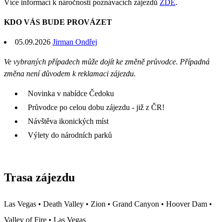
Více informací k náročnosti poznávacích zájezdů
ZDE
.
KDO VÁS BUDE PROVÁZET
05.09.2026
Jirman Ondřej
Ve vybraných případech může dojít ke změně průvodce. Případná
změna není důvodem k reklamaci zájezdu.
Novinka v nabídce Čedoku
Průvodce po celou dobu zájezdu - již z ČR!
Návštěva ikonických míst
Výlety do národních parků
Trasa zájezdu
Las Vegas • Death Valley • Zion • Grand Canyon • Hoover Dam •
Valley of Fire • Las Vegas