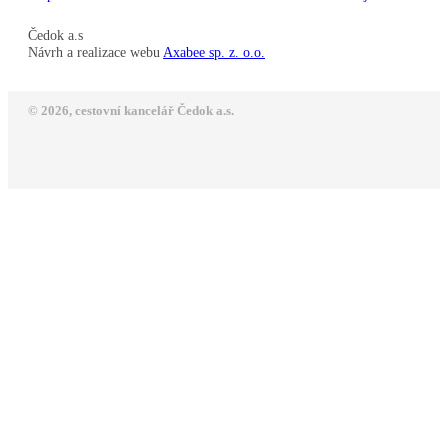
Čedok a.s
Návrh a realizace webu
Axabee sp. z. o.o.
© 2026, cestovní kancelář Čedok a.s.