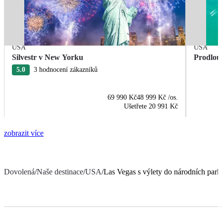
USA
USA
Silvestr v New Yorku
Prodlou
5.0
3 hodnocení zákazníků
69 990 Kč
48 999 Kč
/os.
Ušetřete
20 991 Kč
zobrazit více
Dovolená
/
Naše destinace
/
USA
/
Las Vegas s výlety do národních park