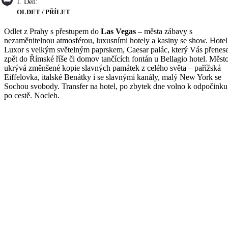
1. Den:
OLDET / PŘÍLET
Odlet z Prahy s přestupem do
Las Vegas
– města zábavy s
nezaměnitelnou atmosférou, luxusními hotely a kasiny se show. Hotel
Luxor s velkým světelným paprskem, Caesar palác, který Vás přenes
zpět do Římské říše či domov tančících fontán u Bellagio hotel. Měst
ukrývá změnšené kopie slavných památek z celého světa – pařížská
Eiffelovka, italské Benátky i se slavnými kanály, malý New York se
Sochou svobody. Transfer na hotel, po zbytek dne volno k odpočinku
po cestě. Nocleh.