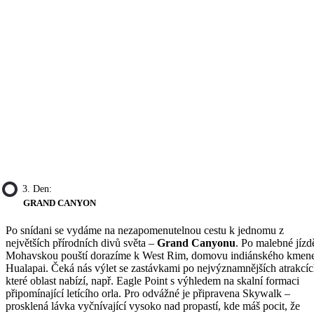
3. Den:
GRAND CANYON
Po snídani se vydáme na nezapomenutelnou cestu k jednomu z
největších přírodních divů světa –
Grand Canyonu
. Po malebné jízd
Mohavskou pouští dorazíme k West Rim, domovu indiánského kmen
Hualapai. Čeká nás výlet se zastávkami po nejvýznamnějších atrakcíc
které oblast nabízí, např. Eagle Point s výhledem na skalní formaci
připomínající letícího orla. Pro odvážné je připravena Skywalk –
prosklená lávka vyčnívající vysoko nad propastí, kde máš pocit, že