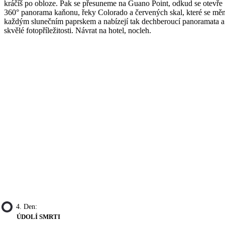
kráčíš po obloze. Pak se přesuneme na Guano Point, odkud se otevře
360° panorama kaňonu, řeky Colorado a červených skal, které se měn
každým slunečním paprskem a nabízejí tak dechberoucí panoramata a
skvělé fotopříležitosti. Návrat na hotel, nocleh.
4. Den:
ÚDOLÍ SMRTI