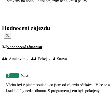
strávený na nohou, delší přejezdy nebo kratší pauzy.
Hodnocení zájezdu
5.2
5 hodnocení zákazníků
4.8
Atraktivita
4.4
Pokoj
4
Strava
6
Miloš
Všeho byl v plném souladu co jsem od zájezdu očekával. Více se as
krátké doby nedá stihnout. S programem jsem byl spokojený.