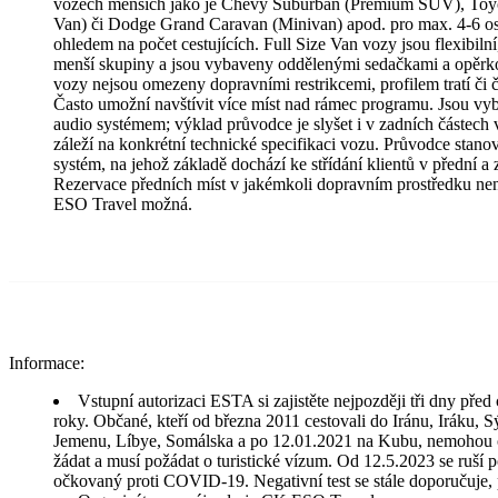
vozech menších jako je Chevy Suburban (Premium SUV), Toy
Van) či Dodge Grand Caravan (Minivan) apod. pro max. 4-6 os
ohledem na počet cestujících. Full Size Van vozy jsou flexibilní
menší skupiny a jsou vybaveny oddělenými sedačkami a opěrko
vozy nejsou omezeny dopravními restrikcemi, profilem tratí či 
Často umožní navštívit více míst nad rámec programu. Jsou vyb
audio systémem; výklad průvodce je slyšet i v zadních částech
záleží na konkrétní technické specifikaci vozu. Průvodce stanoví
systém, na jehož základě dochází ke střídání klientů v přední a 
Rezervace předních míst v jakémkoli dopravním prostředku nen
ESO Travel možná.
Informace:
Vstupní autorizaci ESTA si zajistěte nejpozději tři dny před 
roky. Občané, kteří od března 2011 cestovali do Iránu, Iráku, S
Jemenu, Líbye, Somálska a po 12.01.2021 na Kubu, nemohou 
žádat a musí požádat o turistické vízum. Od 12.5.2023 se ruší 
očkovaný proti COVID-19. Negativní test se stále doporučuje, 