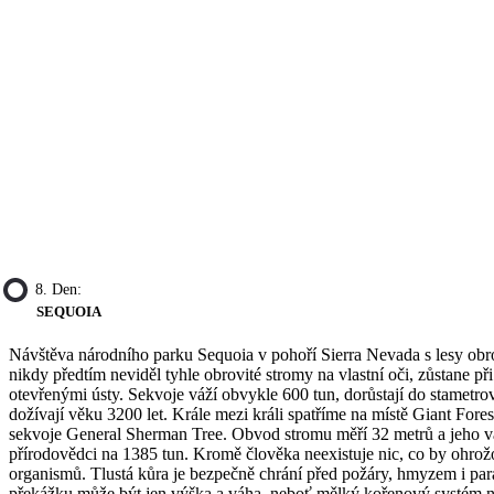
8. Den:
SEQUOIA
Návštěva národního parku Sequoia v pohoří Sierra Nevada s lesy obr
nikdy předtím neviděl tyhle obrovité stromy na vlastní oči, zůstane při
otevřenými ústy. Sekvoje váží obvykle 600 tun, dorůstají do stametro
dožívají věku 3200 let. Krále mezi králi spatříme na místě Giant Fores
sekvoje General Sherman Tree. Obvod stromu měří 32 metrů a jeho v
přírodovědci na 1385 tun. Kromě člověka neexistuje nic, co by ohrožo
organismů. Tlustá kůra je bezpečně chrání před požáry, hmyzem i par
překážku může být jen výška a váha, neboť mělký kořenový systém 