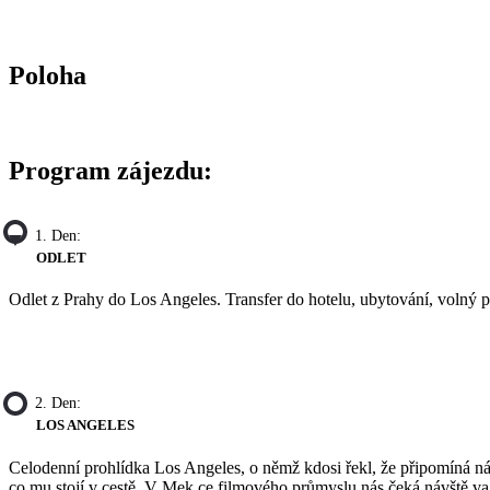
Poloha
Program zájezdu:
1. Den:
ODLET
Odlet z Prahy do Los Angeles. Transfer do hotelu, ubytování, volný 
2. Den:
LOS ANGELES
Celodenní prohlídka Los Angeles, o němž kdosi řekl, že připomíná nád
co mu stojí v cestě. V Mek ce filmového průmyslu nás čeká návště v