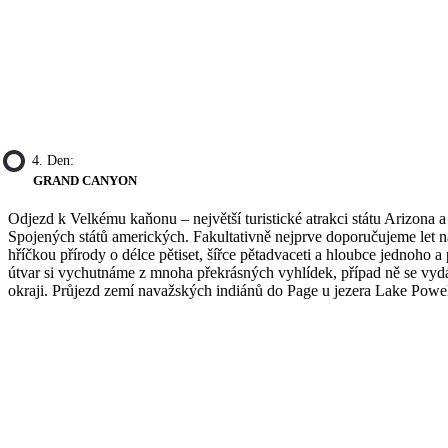
4. Den:
GRAND CANYON
Odjezd k Velkému kaňonu – největší turistické atrakci státu Arizona 
Spojených států amerických. Fakultativně nejprve doporučujeme let n
hříčkou přírody o délce pětiset, šířce pětadvaceti a hloubce jednoho a
útvar si vychutnáme z mnoha překrásných vyhlídek, případ ně se vyd
okraji. Průjezd zemí navažských indiánů do Page u jezera Lake Powe