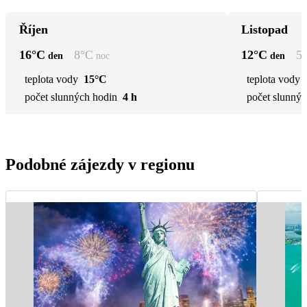
Říjen
Listopad
16
°C
8
°C
12
°C
5
den
noc
den
teplota vody
15°C
teplota vody
počet slunných hodin
4 h
počet slunnýc
Podobné zájezdy v regionu