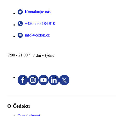
Kontaktujte nás
+420 296 184 910
info@cedok.cz
7:00 - 21:00 /
7 dní v týdnu
O Čedoku
O společnosti