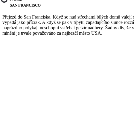
SAN FRANCISCO
Přejezd do San Franciska. Když se nad střechami bílých domů válejí 
vypadá jako přízrak. A když se pak v třpytu zapadajícího slunce rozzář
naprázdno polykají neschopni vstřebat gejzír nádhery. Žádný div, že
mínění je trvale považováno za nejhezčí město USA.