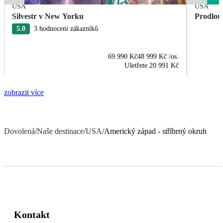
USA
USA
Silvestr v New Yorku
Prodlou
5.0
3 hodnocení zákazníků
69 990 Kč
48 999 Kč
/os.
Ušetřete
20 991 Kč
zobrazit více
Dovolená
/
Naše destinace
/
USA
/
Americký západ - stříbrný okruh
Kontakt