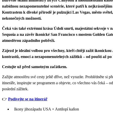
Barevné skalní amfiteátry Bryce Canyonu a monumentální kaň
nabídnou nezapomenutelné scenérie, které patří k nejkrásnější
Kontrastem k divoké přírodě je pulzující Las Vegas, město světel
nekonečných možností.
Čeká vás také extrémní krása Údolí smrti, majestátní sekvoje v
Sequoia a na závěr ikonické San Francisco s mostem Golden Gat
atmosférou západního pobřeží.
Zájezd je ideální volbou pro všechny, kteří chtějí zažít ikonicko
kontrastů, emocí a nezapomenutelných zážitků – od pouští až po 
Cestujte už před samotným začátkem.
Zažijte atmosféru své cesty ještě dříve, než vyrazíte. Prohlédněte si 
itineráře, inspirujte se programem a objevte, co všechno vás čeká – o
poslední zážitek.
👉
Podívejte se na itinerář
Ikony jihozápadu USA + Antilopí kaňon