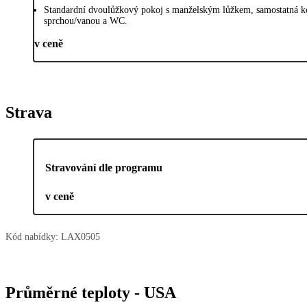
Standardní dvoulůžkový pokoj s manželským lůžkem, samostatná k
sprchou/vanou a WC.
v ceně
Strava
Stravování dle programu
v ceně
Kód nabídky:
LAX0505
Průměrné teploty - USA