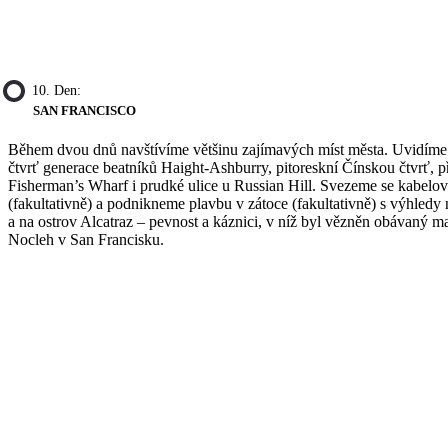
10. Den:
SAN FRANCISCO
Během dvou dnů navštívíme většinu zajímavých míst města. Uvidíme
čtvrť generace beatníků Haight-Ashburry, pitoreskní Čínskou čtvrť, př
Fisherman’s Wharf i prudké ulice u Russian Hill. Svezeme se kabelov
(fakultativně) a podnikneme plavbu v zátoce (fakultativně) s výhledy
a na ostrov Alcatraz – pevnost a káznici, v níž byl vězněn obávaný m
Nocleh v San Francisku.