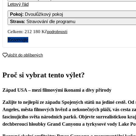
Letový řád
1
2
3
4
Pokoj
:
Dvoulůžkový pokoj
Strava
:
Stravování dle programu
5
6
7
8
9
10
11
Celkem:
212 180 Kč
podrobnosti
12
13
14
15
16
17
18
Rezervujte
106 090
19
20
21
22
23
24
25
uložit do oblíbených
26
27
28
29
30
31
Proč si vybrat tento výlet?
Západ USA – mezi filmovými ikonami a divy přírody
Zažijte to nejlepší ze západu Spojených států na jediné cestě. Od
Angeles, města filmových hvězd a nekonečných pláží, vás cesta z
fascinujícího světa národních parků. Objevte surrealistickou kra
dechberoucí hloubky Grand Canyonu a tyrkysové vody Lake Po