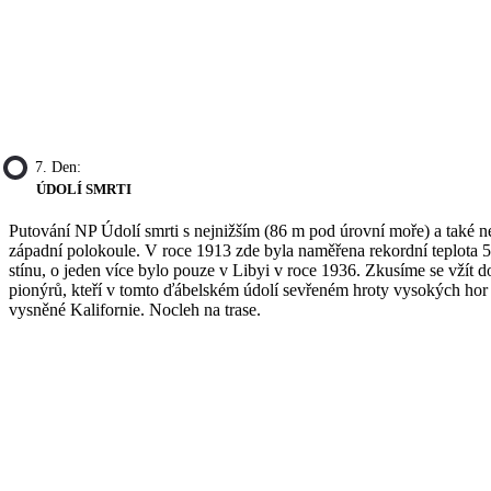
7. Den:
ÚDOLÍ SMRTI
Putování NP Údolí smrti s nejnižším (86 m pod úrovní moře) a také n
západní polokoule. V roce 1913 zde byla naměřena rekordní teplota 5
stínu, o jeden více bylo pouze v Libyi v roce 1936. Zkusíme se vžít d
pionýrů, kteří v tomto ďábelském údolí sevřeném hroty vysokých hor 
vysněné Kalifornie. Nocleh na trase.