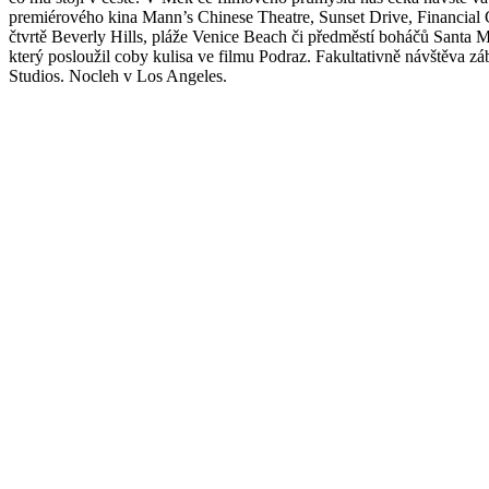
premiérového kina Mann’s Chinese Theatre, Sunset Drive, Financial C
čtvrtě Beverly Hills, pláže Venice Beach či předměstí boháčů Santa 
který posloužil coby kulisa ve filmu Podraz. Fakultativně návštěva z
Studios. Nocleh v Los Angeles.