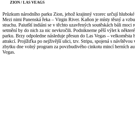
ZION / LAS VEAGS
Průzkum národního parku Zion, jehož krajinný vzorec určují hluboké
Mezi nimi Panenská řeka – Virgin River. Kaňon je místy těsný a vzbuz
strachu. Paiutští indiáni se v těchto uzavřených soutěskách báli moc
setmění by do nich za nic nevkročili. Podnikneme pěší výlet k někte
parku. Brzy odpoledne následuje přesun do Las Vegas – velkoměsta h
atrakcí. Projížďka po nejživější ulici, tzv. Stripu, spojená s návštěvo
zbytku dne volný program za povzbudivého cinkotu mincí herních au
Vegas.