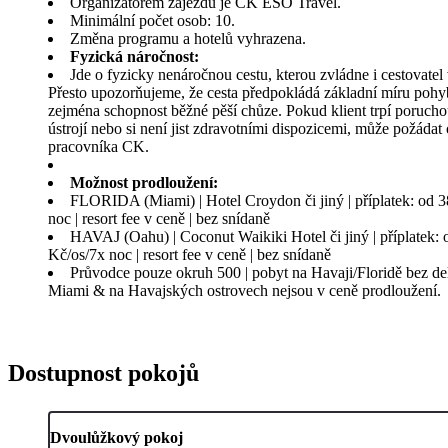
Organizátorem zájezdu je CK ESO Travel.
Minimální počet osob: 10.
Změna programu a hotelů vyhrazena.
Fyzická náročnost:
Jde o fyzicky nenáročnou cestu, kterou zvládne i cestovatel
Přesto upozorňujeme, že cesta předpokládá základní míru pohyb
zejména schopnost běžné pěší chůze. Pokud klient trpí poruc
ústrojí nebo si není jist zdravotními dispozicemi, může požádat 
pracovníka CK.
Možnost prodloužení:
FLORIDA (Miami) | Hotel Croydon či jiný | příplatek: od 3
noc | resort fee v ceně | bez snídaně
HAVAJ (Oahu) | Coconut Waikiki Hotel či jiný | příplatek: 
Kč/os/7x noc | resort fee v ceně | bez snídaně
Průvodce pouze okruh 500 | pobyt na Havaji/Floridě bez del
Miami & na Havajských ostrovech nejsou v ceně prodloužení.
Dostupnost pokojů
Dvoulůžkový pokoj