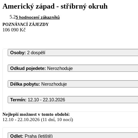
Americký západ - stříbrný okruh
5.2
5 hodnocení zákazníků
POZNÁVACÍ ZÁJEZDY
106 090 Kč
Osoby
:
2 dospělí
Odkud pojedete
:
Nerozhoduje
Délka pobytu
:
Nerozhoduje
Termín
:
12.10 - 22.10.2026
Říjen 2026
Nejlepší možnost v tomto období:
12.10
-
22.10.2026
(11 dní, 10 nocí)
PO
ÚT
ST
ČT
PÁ
SO
NE
Odlet
:
Praha (letiště)