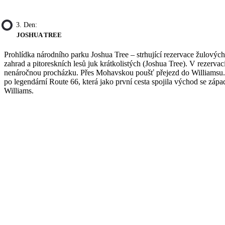
3. Den:
JOSHUA TREE
Prohlídka národního parku Joshua Tree – strhující rezervace žulovýc
zahrad a pitoreskních lesů juk krátkolistých (Joshua Tree). V rezerv
nenáročnou procházku. Přes Mohavskou poušť přejezd do Williamsu.
po legendární Route 66, která jako první cesta spojila východ se z
Williams.