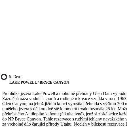
5. Den:
LAKE POWELL / BRYCE CANYON
Prohlídka jezera Lake Powell a mohutné přehrady Glen Dam vybudov
Zázračná oáza vodních sportů a rodinné rekreace vznikla v roce 196
Glen Canyon, na jehož jižním konci vyrostla přehrada s výškou 200 
umělého jezera s délkou dvě stě kilometrů trvalo bezmála 25 let. Mož
překrásného Antilopího kaňonu (fakultativně), jenž si získá srdce každ
do NP Bryce Canyon. Tahle rezervace s rudými jehlany navažského 
za vrcholné dílo čarující přírody Utahu. Nocleh v blízkosti rezervace