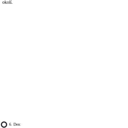
okolí.
6. Den: