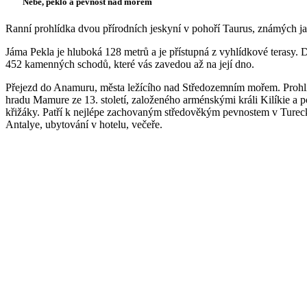
Nebe, peklo a pevnost nad mořem
Ranní prohlídka dvou přírodních jeskyní v pohoří Taurus, známých j
Jáma Pekla je hluboká 128 metrů a je přístupná z vyhlídkové terasy.
452 kamenných schodů, které vás zavedou až na její dno.
Přejezd do Anamuru, města ležícího nad Středozemním mořem. Prohl
hradu Mamure ze 13. století, založeného arménskými králi Kilíkie a 
křižáky. Patří k nejlépe zachovaným středověkým pevnostem v Turec
Antalye, ubytování v hotelu, večeře.