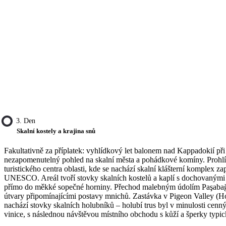
3. Den
Skalní kostely a krajina snů
Fakultativně za příplatek: vyhlídkový let balonem nad Kappadokií př
nezapomenutelný pohled na skalní města a pohádkové komíny. Prohl
turistického centra oblasti, kde se nachází skalní klášterní komplex 
UNESCO. Areál tvoří stovky skalních kostelů a kaplí s dochovanými
přímo do měkké sopečné horniny. Přechod malebným údolím Paşabağl
útvary připomínajícími postavy mnichů. Zastávka v Pigeon Valley (Ho
nachází stovky skalních holubníků – holubí trus byl v minulosti cen
vinice, s následnou návštěvou místního obchodu s kůží a šperky typic