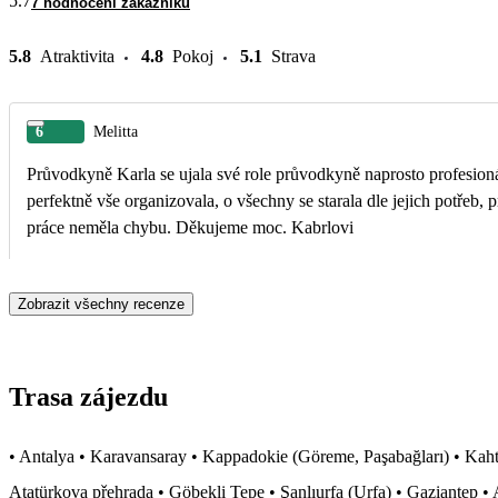
5.7
7 hodnocení zákazníků
5.8
Atraktivita
4.8
Pokoj
5.1
Strava
6
Melitta
Průvodkyně Karla se ujala své role průvodkyně naprosto profesion
perfektně vše organizovala, o všechny se starala dle jejich potřeb, pr
práce neměla chybu. Děkujeme moc. Kabrlovi
Zobrazit všechny recenze
Trasa zájezdu
• Antalya • Karavansaray • Kappadokie (Göreme, Paşabağları) • Kah
Atatürkova přehrada • Göbekli Tepe • Şanlıurfa (Urfa) • Gaziantep