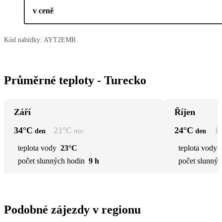
v ceně
Kód nabídky:
AYT2EMR
Průměrné teploty - Turecko
Září
Říjen
34
°C
21
°C
24
°C
1
den
noc
den
teplota vody
23°C
teplota vody
počet slunných hodin
9 h
počet slunnýc
Podobné zájezdy v regionu