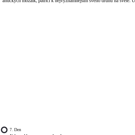
antických mozaik, patřící k nejvýznamnějším svého druhu na světě. U
7. Den