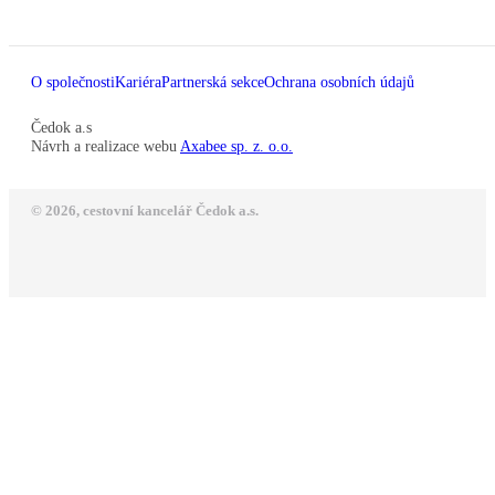
O společnosti
Kariéra
Partnerská sekce
Ochrana osobních údajů
Čedok a.s
Návrh a realizace webu
Axabee sp. z. o.o.
© 2026, cestovní kancelář Čedok a.s.