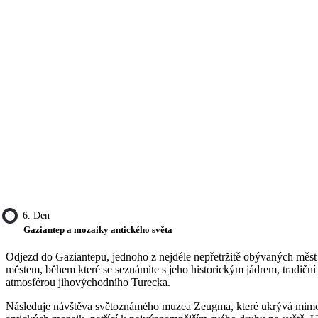
6. Den
Gaziantep a mozaiky antického světa
Odjezd do Gaziantepu, jednoho z nejdéle nepřetržitě obývaných měst 
městem, během které se seznámíte s jeho historickým jádrem, tradiční 
atmosférou jihovýchodního Turecka.
Následuje návštěva světoznámého muzea Zeugma, které ukrývá mim