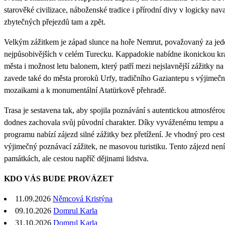
starověké civilizace, náboženské tradice i přírodní divy v logicky nava
zbytečných přejezdů tam a zpět.
Velkým zážitkem je západ slunce na hoře Nemrut, považovaný za jed
nejpůsobivějších v celém Turecku. Kappadokie nabídne ikonickou kr
města i možnost letu balonem, který patří mezi nejslavnější zážitky na
zavede také do města proroků Urfy, tradičního Gaziantepu s výjimeč
mozaikami a k monumentální Atatürkově přehradě.
Trasa je sestavena tak, aby spojila poznávání s autentickou atmosférou 
dodnes zachovala svůj původní charakter. Díky vyváženému tempu a
programu nabízí zájezd silné zážitky bez přetížení. Je vhodný pro cesto
výjimečný poznávací zážitek, ne masovou turistiku. Tento zájezd není
památkách, ale cestou napříč dějinami lidstva.
KDO VÁS BUDE PROVÁZET
11.09.2026
Němcová Kristýna
09.10.2026
Domrul Karla
31.10.2026
Domrul Karla