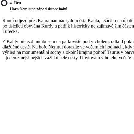
4. Den
Hora Nemrut a západ slunce bohů
Ranní odjezd přes Kahramanmaraş do města Kahta, ležícího na úpatí 
po tisíciletí obývána Kurdy a patří k historicky nejzajímavějším část
Turecka.
Z Kahty přejezd minibusem na parkoviště pod vrcholem, odkud pokra
dlážděné cestě. Na hoře Nemrut dorazíte ve večerních hodinách, kdy 
výhled na monumentální sochy a okolní krajinu pohoří Taurus v barv
– jeden z nejsilnějších zážitků celé cesty. Ubytování v hotelu, večeře.