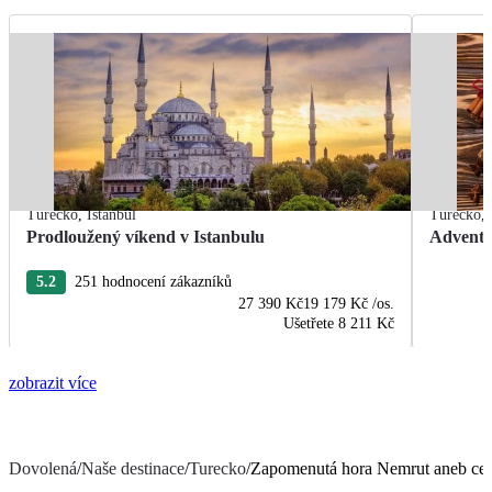
Turecko
,
Istanbul
Turecko
,
Prodloužený víkend v Istanbulu
Advent 
5.2
251 hodnocení zákazníků
27 390 Kč
19 179 Kč
/os.
Ušetřete
8 211 Kč
zobrazit více
Dovolená
/
Naše destinace
/
Turecko
/
Zapomenutá hora Nemrut aneb ces