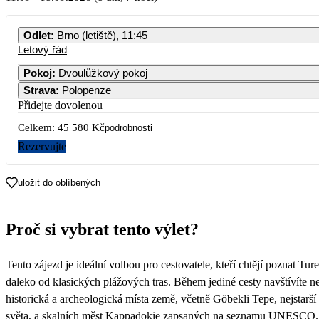
PO
ÚT
ST
ČT
PÁ
SO
NE
Odlet
:
Brno (letiště), 11:45
Letový řád
1
2
3
4
5
6
Pokoj
:
Dvoulůžkový pokoj
Strava
:
Polopenze
7
8
9
10
11
12
13
22 790
Přidejte dovolenou
Celkem:
45 580 Kč
14
15
16
17
18
19
20
podrobnosti
Rezervujte
21
22
23
24
25
26
27
uložit do oblíbených
28
29
30
Proč si vybrat tento výlet?
Tento zájezd je ideální volbou pro cestovatele, kteří chtějí poznat Tu
daleko od klasických plážových tras. Během jediné cesty navštívíte 
historická a archeologická místa země, včetně Göbekli Tepe, nejstarš
světa, a skalních měst Kappadokie zapsaných na seznamu UNESCO.