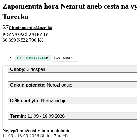
Zapomenutá hora Nemrut aneb cesta na v
Turecka
5.7
7 hodnocení zákazníků
POZNÁVACÍ ZÁJEZDY
30 399 Kč
22 790 Kč
DATUM POTVRZENO
LAST MINUTE
Osoby
:
2 dospělí
Odkud pojedete
:
Nerozhoduje
Délka pobytu
:
Nerozhoduje
Termín
:
11.09 - 18.09.2026
Září 2026
Nejlepší možnost v tomto období:
11.09
-
18.09.2026
(8 dní, 7 nocí)