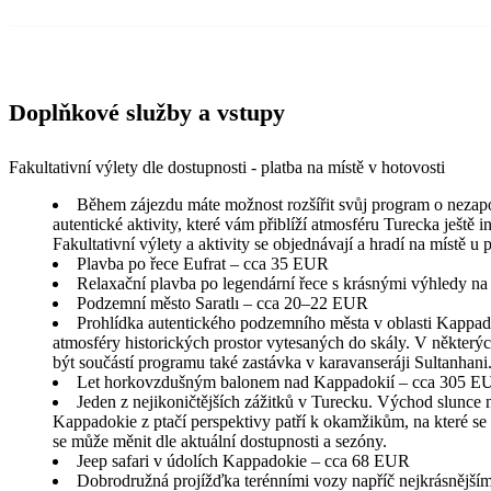
Doplňkové služby a vstupy
Fakultativní výlety dle dostupnosti - platba na místě v hotovosti
Během zájezdu máte možnost rozšířit svůj program o nezap
autentické aktivity, které vám přiblíží atmosféru Turecka ještě in
Fakultativní výlety a aktivity se objednávají a hradí na místě u
Plavba po řece Eufrat – cca 35 EUR
Relaxační plavba po legendární řece s krásnými výhledy na 
Podzemní město Saratlı – cca 20–22 EUR
Prohlídka autentického podzemního města v oblasti Kappad
atmosféry historických prostor vytesaných do skály. V někter
být součástí programu také zastávka v karavanseráji Sultanhani
Let horkovzdušným balonem nad Kappadokií – cca 305 E
Jeden z nejikoničtějších zážitků v Turecku. Východ slunce 
Kappadokie z ptačí perspektivy patří k okamžikům, na které s
se může měnit dle aktuální dostupnosti a sezóny.
Jeep safari v údolích Kappadokie – cca 68 EUR
Dobrodružná projížďka terénními vozy napříč nejkrásnějším