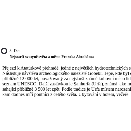
5. Den
Nejstarší svatyně světa a město Proroka Abraháma
Přejezd k Atatürkově přehradě, jedné z největších hydrotechnických s
Následuje návštěva archeologického naleziště Göbekli Tepe, kde byl 
přibližně 12 000 let, považovaný za nejstarší známé kultovní místo li
seznam UNESCO. Další zastávkou je Şanlıurfa (Urfa), známá jako měs
sahající přibližně 3 500 let zpět. Podle tradice je Urfa místem naroz
kam dodnes míří poutníci z celého světa. Ubytování v hotelu, večeře.