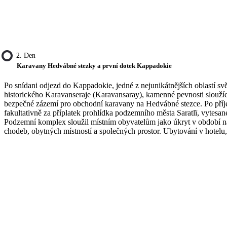
2. Den
Karavany Hedvábné stezky a první dotek Kappadokie
Po snídani odjezd do Kappadokie, jedné z nejunikátnějších oblastí sv
historického Karavanseraje (Karavansaray), kamenné pevnosti sloužíc
bezpečné zázemí pro obchodní karavany na Hedvábné stezce. Po pří
fakultativně za příplatek prohlídka podzemního města Saratlï, vytesa
Podzemní komplex sloužil místním obyvatelům jako úkryt v období náj
chodeb, obytných místností a společných prostor. Ubytování v hotelu,