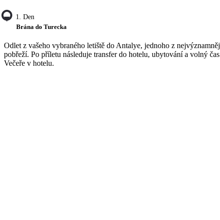
1. Den
Brána do Turecka
Odlet z vašeho vybraného letiště do Antalye, jednoho z nejvýznamněj
pobřeží. Po příletu následuje transfer do hotelu, ubytování a volný ča
Večeře v hotelu.