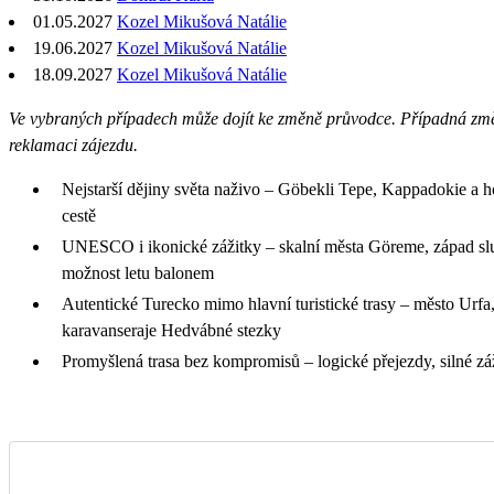
01.05.2027
Kozel Mikušová Natálie
19.06.2027
Kozel Mikušová Natálie
18.09.2027
Kozel Mikušová Natálie
Ve vybraných případech může dojít ke změně průvodce. Případná z
reklamaci zájezdu.
Nejstarší dějiny světa naživo – Göbekli Tepe, Kappadokie a h
cestě
UNESCO i ikonické zážitky – skalní města Göreme, západ sl
možnost letu balonem
Autentické Turecko mimo hlavní turistické trasy – město Urfa,
karavanseraje Hedvábné stezky
Promyšlená trasa bez kompromisů – logické přejezdy, silné zá