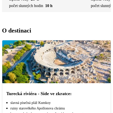
počet slunných hodin
10 h
počet slunnýc
O destinaci
Turecká riviéra - Side ve zkratce:
slavná písečná pláž Kumkoy
ruiny starověkého Apollonova chrámu