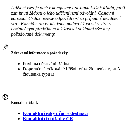
Udělení víza je plně v kompetenci zastupitelských úřadů, proti
zamítnutí žádosti o jeho udělení není odvolání. Cestovní
kancelář Čedok nenese odpovědnost za případné neudělení
víza. Klientům doporučujeme podávat žádosti o víza s
dostatečným předstihem a k žádosti dokládat všechny
požadované dokumenty.
Zdravotní informace a požadavky
Povinná očkování: žádná
Doporučená očkování: břišní tyfus, žloutenka typu A,
žloutenka typu B
Kontaktní úřady
Kontaktní český úřad v destinaci
Kontaktní cizí úřad v ČR