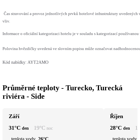
Čas stravování a provoz jednotlivých prvků hotelové infrastruktury uvedenýc
vliv.
Informace o oficiální kategorizaci hotelu je v souladu s kategorizací používanou 
Polovina hvězdičky uvedená ve slovním popisu může označovat nadhodnocenou n
Kód nabídky:
AYT2AMO
Průměrné teploty - Turecko, Turecká
riviéra - Side
Září
Říjen
31
°C
19
°C
28
°C
1
den
noc
den
teplota vody
26°C
teplota vody