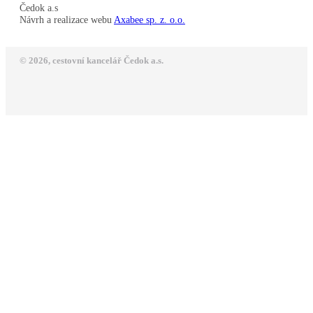
Čedok a.s
Návrh a realizace webu
Axabee sp. z. o.o.
© 2026, cestovní kancelář Čedok a.s.