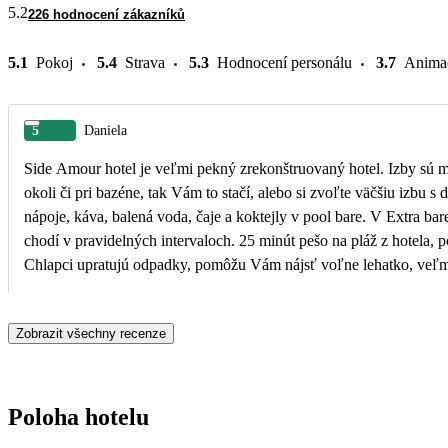
5.2
226 hodnocení zákazníků
5.1
Pokoj
5.4
Strava
5.3
Hodnocení personálu
3.7
Anima
5
Daniela
Side Amour hotel je veľmi pekný zrekonštruovaný hotel. Izby sú mal
okoli či pri bazéne, tak Vám to stačí, alebo si zvoľte väčšiu izbu s
nápoje, káva, balená voda, čaje a koktejly v pool bare. V Extra bare sú koktejly za poplatok. Krásna pláž, na ktorú sa dostanete h
chodí v pravidelných intervaloch. 25 minút pešo na pláž z hotela, p
Chlapci upratujú odpadky, pomôžu Vám nájsť voľne lehatko, veľmi ná
sprcha. K dispozícii platené SPA v hoteli. Jedlo a kuchári s casnickami si zaslúžia najvacsiu pochvalu, taktiež barman s barmanku v pool bare. Veľmi milí pracovití ľudia. Jedlo
fantastické. V pool bare a v bare v reštaurácii v rámci all inclusive je na výber Efes, biele, červené víno, alko kokteily, nealko koktejly do 23hod. Upratovacia sluzba v reštaurácii super.
Zobrazit všechny recenze
Na pláži čašník, ktorý podáva nápoje, je vynikajúci. Jedlo na pláž
Na pláži je nové pekné terasové sedenie s barom od 10hod do 17hod. Hotel si dáva záležať na večerných programoch. Niekedy by som pridala aj aktuálnejší playlist. Turecký v
fajn.
Poloha hotelu