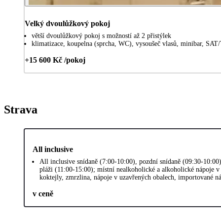
Velký dvoulůžkový pokoj
větší dvoulůžkový pokoj s možností až 2 přistýlek
klimatizace, koupelna (sprcha, WC), vysoušeč vlasů, minibar, SAT/T
+15 600 Kč /pokoj
Strava
All inclusive
All inclusive snídaně (7:00-10:00), pozdní snídaně (09:30-10:00)
pláži (11:00-15:00); místní nealkoholické a alkoholické nápoje v
koktejly, zmrzlina, nápoje v uzavřených obalech, importované ná
v ceně