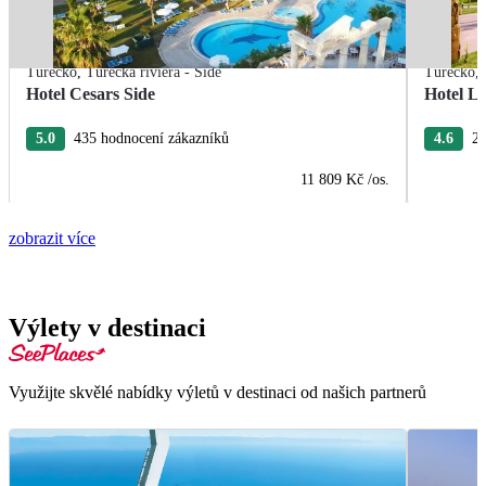
Turecko
,
Turecká riviéra - Side
Turecko
,
Hotel Cesars Side
Hotel L
5.0
435 hodnocení zákazníků
4.6
26
11 809 Kč
/os.
zobrazit více
Výlety v destinaci
Využijte skvělé nabídky výletů v destinaci od našich partnerů