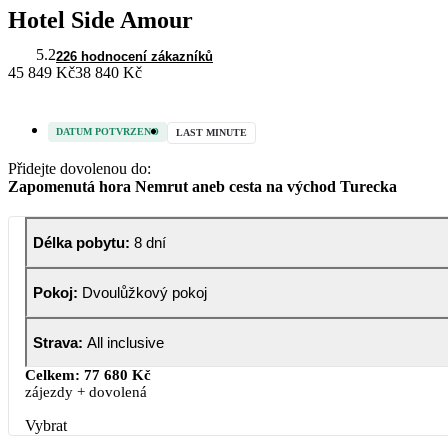
Hotel Side Amour
5.2
226 hodnocení zákazníků
45 849 Kč
38 840 Kč
DATUM POTVRZENO
LAST MINUTE
Přidejte dovolenou do:
Zapomenutá hora Nemrut aneb cesta na východ Turecka
Délka pobytu
:
8 dní
Pokoj
:
Dvoulůžkový pokoj
Strava
:
All inclusive
Celkem:
77 680 Kč
zájezdy + dovolená
Vybrat