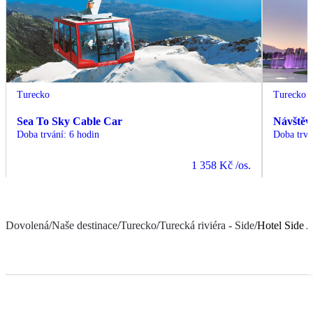
Turecko
Turecko
Sea To Sky Cable Car
Návštěv
Doba trvání
:
6 hodin
Doba trvá
1 358 Kč
/os.
Dovolená
/
Naše destinace
/
Turecko
/
Turecká riviéra - Side
/
Hotel Side 