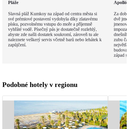
Pláže
Apolló
Slavná pláž Kumkoy na západ od centra města si
Za dob 
své prémiové postavení vydobyla díky zlatavému
dvě jmé
písku, pozvolnému vstupu do moře a příjemně
jmenova
vyhřáté vodě. Písečný pás je dostatečně rozlehlý,
impozan
abyste zde našli dostatek soukromí, zároveň tu ale
dnešního
naleznete veškerý servis včetně barů nebo lehátek k
zubu čas
zapůjčení.
největší
budova 
západ s
Podobné hotely v regionu