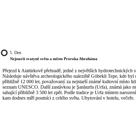
5. Den
Nejstarší svatyně světa a město Proroka Abraháma
Přejezd k Atatürkově přehradě, jedné z největších hydrotechnických s
Následuje návštěva archeologického naleziště Göbekli Tepe, kde byl 
přibližně 12 000 let, považovaný za nejstarší známé kultovní místo li
seznam UNESCO. Další zastávkou je Şanlıurfa (Urfa), známá jako měs
sahající přibližně 3 500 let zpět. Podle tradice je Urfa místem naroz
kam dodnes míří poutníci z celého světa. Ubytování v hotelu, večeře.