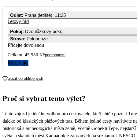
PO
ÚT
ST
ČT
PÁ
SO
NE
Odlet
:
Praha (letiště), 11:25
Letový řád
1
2
3
4
5
6
Pokoj
:
Dvoulůžkový pokoj
Strava
:
Polopenze
7
8
9
10
11
12
13
22 790
Přidejte dovolenou
Celkem:
45 580 Kč
14
15
16
17
18
19
20
podrobnosti
Rezervujte
21
22
23
24
25
26
27
uložit do oblíbených
28
29
30
Proč si vybrat tento výlet?
Tento zájezd je ideální volbou pro cestovatele, kteří chtějí poznat Tu
daleko od klasických plážových tras. Během jediné cesty navštívíte 
historická a archeologická místa země, včetně Göbekli Tepe, nejstarš
světa, a skalních měst Kappadokie zapsaných na seznamu UNESCO.