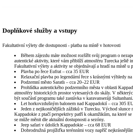
Doplňkové služby a vstupy
Fakultativní výlety dle dostupnosti - platba na místě v hotovosti
Během zájezdu máte možnost rozšířit svůj program o nezap
autentické aktivity, které vám přiblíží atmosféru Turecka ještě in
Fakultativní výlety a aktivity se objednávají a hradí na místě u
Plavba po řece Eufrat – cca 35 EUR
Relaxační plavba po legendární řece s krásnými výhledy na 
Podzemní město Saratlı – cca 20–22 EUR
Prohlídka autentického podzemního města v oblasti Kappad
atmosféry historických prostor vytesaných do skály. V někter
být součástí programu také zastávka v karavanseráji Sultanhani
Let horkovzdušným balonem nad Kappadokií – cca 305 E
Jeden z nejikoničtějších zážitků v Turecku. Východ slunce 
Kappadokie z ptačí perspektivy patří k okamžikům, na které s
se může měnit dle aktuální dostupnosti a sezóny.
Jeep safari v údolích Kappadokie – cca 68 EUR
Dobrodružná projížďka terénními vozy napříč nejkrásnějším