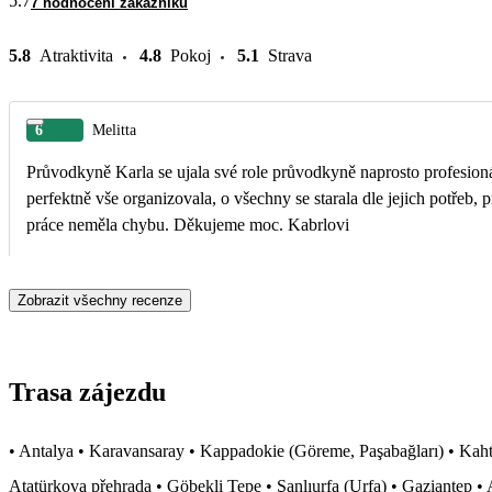
5.7
7 hodnocení zákazníků
5.8
Atraktivita
4.8
Pokoj
5.1
Strava
6
Melitta
Průvodkyně Karla se ujala své role průvodkyně naprosto profesion
perfektně vše organizovala, o všechny se starala dle jejich potřeb, pr
práce neměla chybu. Děkujeme moc. Kabrlovi
Zobrazit všechny recenze
Trasa zájezdu
• Antalya • Karavansaray • Kappadokie (Göreme, Paşabağları) • Kah
Atatürkova přehrada • Göbekli Tepe • Şanlıurfa (Urfa) • Gaziantep