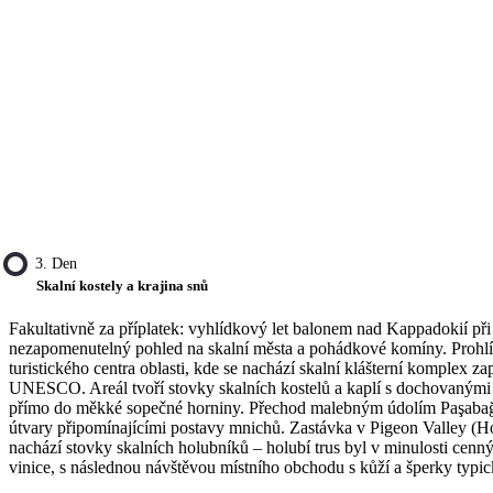
3. Den
Skalní kostely a krajina snů
Fakultativně za příplatek: vyhlídkový let balonem nad Kappadokií př
nezapomenutelný pohled na skalní města a pohádkové komíny. Prohl
turistického centra oblasti, kde se nachází skalní klášterní komplex 
UNESCO. Areál tvoří stovky skalních kostelů a kaplí s dochovanými
přímo do měkké sopečné horniny. Přechod malebným údolím Paşabağl
útvary připomínajícími postavy mnichů. Zastávka v Pigeon Valley (Ho
nachází stovky skalních holubníků – holubí trus byl v minulosti cen
vinice, s následnou návštěvou místního obchodu s kůží a šperky typic