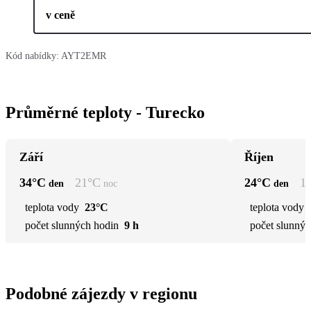
v ceně
Kód nabídky:
AYT2EMR
Průměrné teploty - Turecko
Září
Říjen
34
°C
21
°C
24
°C
1
den
noc
den
teplota vody
23°C
teplota vody
počet slunných hodin
9 h
počet slunnýc
Podobné zájezdy v regionu