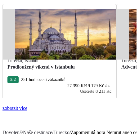
Turecko
,
Istanbul
Turecko
,
Prodloužený víkend v Istanbulu
Advent 
5.2
251 hodnocení zákazníků
27 390 Kč
19 179 Kč
/os.
Ušetřete
8 211 Kč
zobrazit více
Dovolená
/
Naše destinace
/
Turecko
/
Zapomenutá hora Nemrut aneb ces