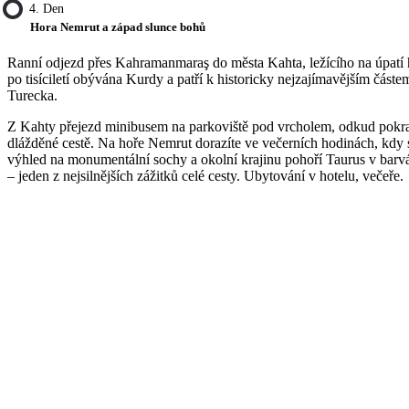
4. Den
Hora Nemrut a západ slunce bohů
Ranní odjezd přes Kahramanmaraş do města Kahta, ležícího na úpatí 
po tisíciletí obývána Kurdy a patří k historicky nejzajímavějším část
Turecka.
Z Kahty přejezd minibusem na parkoviště pod vrcholem, odkud pokra
dlážděné cestě. Na hoře Nemrut dorazíte ve večerních hodinách, kdy 
výhled na monumentální sochy a okolní krajinu pohoří Taurus v barv
– jeden z nejsilnějších zážitků celé cesty. Ubytování v hotelu, večeře.