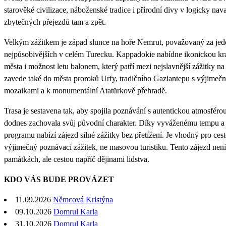
starověké civilizace, náboženské tradice i přírodní divy v logicky nava
zbytečných přejezdů tam a zpět.
Velkým zážitkem je západ slunce na hoře Nemrut, považovaný za jed
nejpůsobivějších v celém Turecku. Kappadokie nabídne ikonickou kr
města i možnost letu balonem, který patří mezi nejslavnější zážitky na
zavede také do města proroků Urfy, tradičního Gaziantepu s výjimeč
mozaikami a k monumentální Atatürkově přehradě.
Trasa je sestavena tak, aby spojila poznávání s autentickou atmosférou 
dodnes zachovala svůj původní charakter. Díky vyváženému tempu a
programu nabízí zájezd silné zážitky bez přetížení. Je vhodný pro cesto
výjimečný poznávací zážitek, ne masovou turistiku. Tento zájezd není
památkách, ale cestou napříč dějinami lidstva.
KDO VÁS BUDE PROVÁZET
11.09.2026
Němcová Kristýna
09.10.2026
Domrul Karla
31.10.2026
Domrul Karla