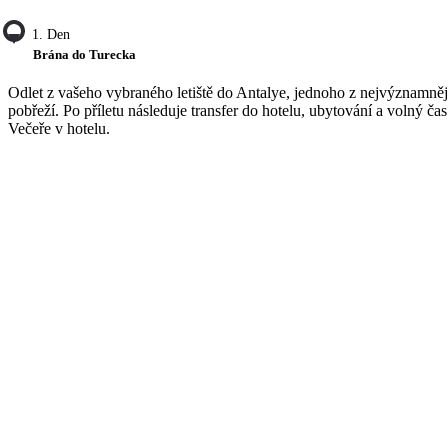
1. Den
Brána do Turecka
Odlet z vašeho vybraného letiště do Antalye, jednoho z nejvýznamněj
pobřeží. Po příletu následuje transfer do hotelu, ubytování a volný ča
Večeře v hotelu.