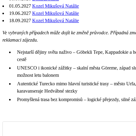
01.05.2027
Kozel Mikušová Natálie
19.06.2027
Kozel Mikušová Natálie
18.09.2027
Kozel Mikušová Natálie
Ve vybraných případech může dojít ke změně průvodce. Případná z
reklamaci zájezdu.
Nejstarší dějiny světa naživo – Göbekli Tepe, Kappadokie a h
cestě
UNESCO i ikonické zážitky – skalní města Göreme, západ sl
možnost letu balonem
Autentické Turecko mimo hlavní turistické trasy – město Urfa,
karavanseraje Hedvábné stezky
Promyšlená trasa bez kompromisů – logické přejezdy, silné zá