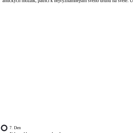
antických mozaik, patřící k nejvýznamnějším svého druhu na světě. U
7. Den