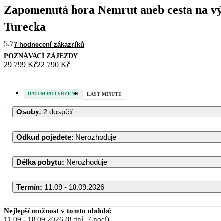
Zapomenutá hora Nemrut aneb cesta na v
Turecka
5.7
7 hodnocení zákazníků
POZNÁVACÍ ZÁJEZDY
29 799 Kč
22 790 Kč
DATUM POTVRZENO
LAST MINUTE
Osoby
:
2 dospělí
Odkud pojedete
:
Nerozhoduje
Délka pobytu
:
Nerozhoduje
Termín
:
11.09 - 18.09.2026
Září 2026
Nejlepší možnost v tomto období:
11.09
-
18.09.2026
(8 dní, 7 nocí)