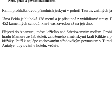
Nebe, peklo a pevnost nad mořem
Ranní prohlídka dvou přírodních jeskyní v pohoří Taurus, známých j
Jáma Pekla je hluboká 128 metrů a je přístupná z vyhlídkové terasy.
452 kamenných schodů, které vás zavedou až na její dno.
Přejezd do Anamuru, města ležícího nad Středozemním mořem. Prohl
hradu Mamure ze 13. století, založeného arménskými králi Kilíkie a 
křižáky. Patří k nejlépe zachovaným středověkým pevnostem v Turec
Antalye, ubytování v hotelu, večeře.