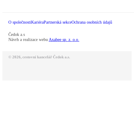
O společnosti
Kariéra
Partnerská sekce
Ochrana osobních údajů
Čedok a.s
Návrh a realizace webu
Axabee sp. z. o.o.
© 2026, cestovní kancelář Čedok a.s.