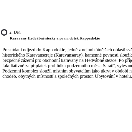
2. Den
Karavany Hedvábné stezky a první dotek Kappadokie
Po snídani odjezd do Kappadokie, jedné z nejunikátnějších oblastí sv
historického Karavanseraje (Karavansaray), kamenné pevnosti sloužíc
bezpečné zázemí pro obchodní karavany na Hedvábné stezce. Po pří
fakultativně za příplatek prohlídka podzemního města Saratlï, vytesa
Podzemní komplex sloužil místním obyvatelům jako úkryt v období náj
chodeb, obytných místností a společných prostor. Ubytování v hotelu,