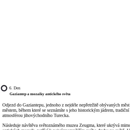
6. Den
Gaziantep a mozaiky antického světa
Odjezd do Gaziantepu, jednoho z nejdéle nepřetržitě obývaných měst 
městem, během které se seznámíte s jeho historickým jádrem, tradiční 
atmosférou jihovýchodního Turecka.
Následuje návštěva světoznámého muzea Zeugma, které ukrývá mim