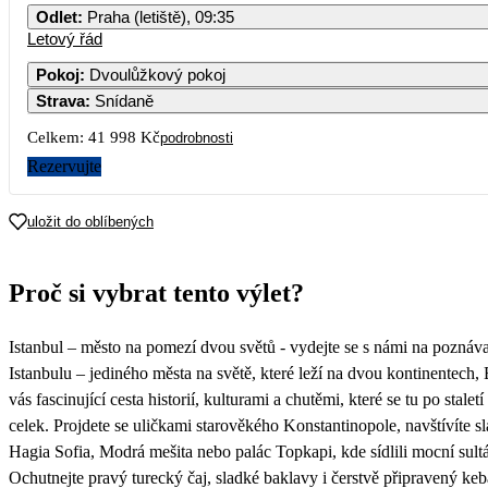
Odlet
:
Praha (letiště), 09:35
Letový řád
1
2
3
4
5
6
7
Pokoj
:
Dvoulůžkový pokoj
Strava
:
Snídaně
8
9
10
11
12
13
14
Celkem:
41 998 Kč
podrobnosti
15
16
17
18
19
20
21
Rezervujte
22
23
24
25
26
27
28
uložit do oblíbených
20 999
29
30
31
Proč si vybrat tento výlet?
Istanbul – město na pomezí dvou světů - vydejte se s námi na poznáva
Istanbulu – jediného města na světě, které leží na dvou kontinentech,
vás fascinující cesta historií, kulturami a chutěmi, které se tu po stalet
celek. Projdete se uličkami starověkého Konstantinopole, navštívíte 
Hagia Sofia, Modrá mešita nebo palác Topkapi, kde sídlili mocní sult
Ochutnejte pravý turecký čaj, sladké baklavy i čerstvě připravený keb