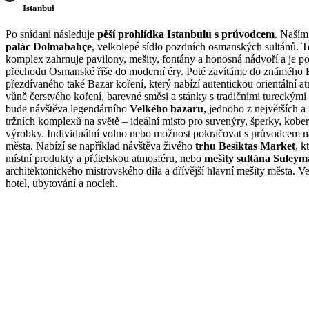
Istanbul
Po snídani následuje
pěší prohlídka Istanbulu s průvodcem
. Naším
palác Dolmabahçe
, velkolepé sídlo pozdních osmanských sultánů. T
komplex zahrnuje pavilony, mešity, fontány a honosná nádvoří a je 
přechodu Osmanské říše do moderní éry. Poté zavítáme do známého
přezdívaného také Bazar koření, který nabízí autentickou orientální a
vůně čerstvého koření, barevné směsi a stánky s tradičními tureckými
bude návštěva legendárního
Velkého bazaru
, jednoho z největších a
tržních komplexů na světě – ideální místo pro suvenýry, šperky, kobe
výrobky. Individuální volno nebo možnost pokračovat s průvodcem na
města. Nabízí se například návštěva živého
trhu Besiktas Market
, k
místní produkty a přátelskou atmosféru, nebo
mešity sultána Suley
architektonického mistrovského díla a dřívější hlavní mešity města. V
hotel, ubytování a nocleh.