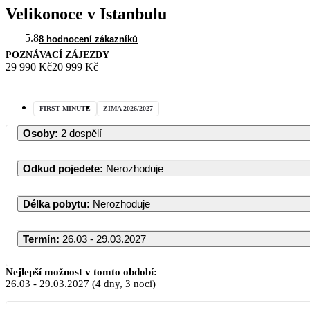
Velikonoce v Istanbulu
5.8
8 hodnocení zákazníků
POZNÁVACÍ ZÁJEZDY
29 990 Kč
20 999 Kč
FIRST MINUTE
ZIMA 2026/2027
Osoby
:
2 dospělí
Odkud pojedete
:
Nerozhoduje
Délka pobytu
:
Nerozhoduje
Termín
:
26.03 - 29.03.2027
Březen 2027
Nejlepší možnost v tomto období:
26.03
-
29.03.2027
(4 dny, 3 noci)
PO
ÚT
ST
ČT
PÁ
SO
NE