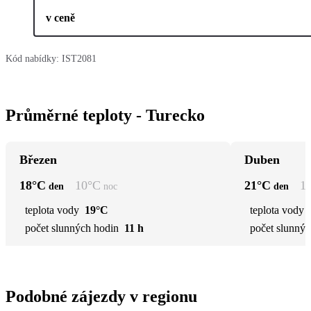
v ceně
Kód nabídky:
IST2081
Průměrné teploty - Turecko
Březen
Duben
18
°C
10
°C
21
°C
1
den
noc
den
teplota vody
19°C
teplota vody
počet slunných hodin
11 h
počet slunnýc
Podobné zájezdy v regionu