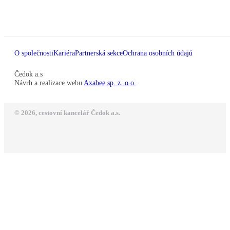
O společnosti
Kariéra
Partnerská sekce
Ochrana osobních údajů
Čedok a.s
Návrh a realizace webu
Axabee sp. z. o.o.
© 2026, cestovní kancelář Čedok a.s.