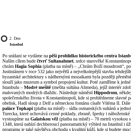
2. Den
Istanbul
Po snídani se vydáme na
pěší prohlídku historického centra Istan
Naším cílem bude
čtvrť Sultanahmet
, srdce starověké Konstantinop
chrám
Hagia Sophia
(platba na místě) – „Chrám Boží moudrosti“, p
Justiniánem v roce 532 jako největší a nejvelkolepější stavba tehdejší
byzantské architektury s nádhernými mozaikami byla později přeměně
slouží jako muzeum a symbol propojení kultur. Poté zamíříme k jedné 
Istanbulu –
Modré mešitě
(mešita sultána Ahmeda), jejíž interiér zdob
malovaných modrých dlaždic. Následuje náměstí
Hippodrom
, někde
společenského života v Konstantinopoli, kde si prohlédneme slavné 
obelisk, Hadí sloup z Delf a německou fontánu císaře Viléma II. Dále
paláce Topkapi
(platba na místě) – sídla osmanských sultánů a jedno
Turecka, které uchovává cenné poklady, zbraně, šperky i náboženské 
vystoupíme na
Galatskou věž
(platba na místě) – 70 metrů vysokou 
1348, která nabízí dechberoucí panoramatický výhled na Istanbul i ú
programu je také návštěva obchodu s kvalitní kůží, kde si budete moci