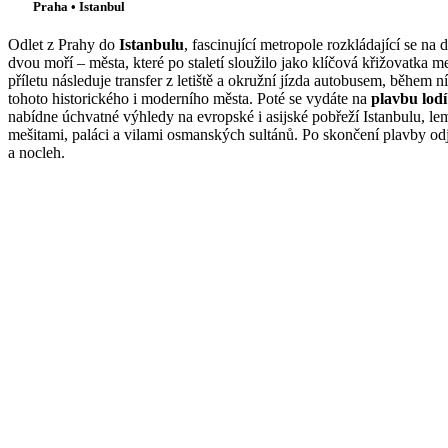
Praha • Istanbul
Odlet z Prahy do
Istanbulu
, fascinující metropole rozkládající se na
dvou moří – města, které po staletí sloužilo jako klíčová křižovatka m
příletu následuje transfer z letiště a okružní jízda autobusem, během n
tohoto historického i moderního města. Poté se vydáte na
plavbu lod
nabídne úchvatné výhledy na evropské i asijské pobřeží Istanbulu, l
mešitami, paláci a vilami osmanských sultánů. Po skončení plavby od
a nocleh.