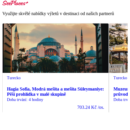
Využijte skvělé nabídky výletů v destinaci od našich partnerů
Turecko
Turecko
Hagia Sofia, Modrá mešita a mešita Süleymaniye:
Muzeum 
Pěší prohlídka v malé skupině
průvodc
Doba trvání
:
4 hodiny
Doba trvá
703.24 Kč
/os.