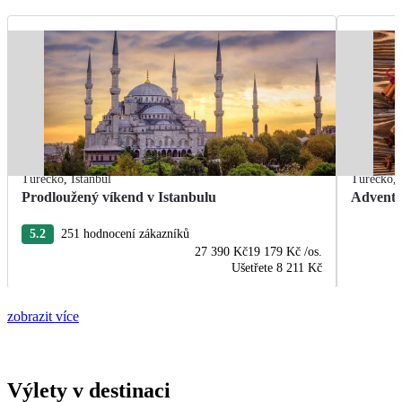
Turecko
,
Istanbul
Turecko
,
Prodloužený víkend v Istanbulu
Advent 
5.2
251 hodnocení zákazníků
27 390 Kč
19 179 Kč
/os.
Ušetřete
8 211 Kč
zobrazit více
Výlety v destinaci