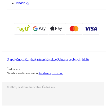
Novinky
O společnosti
Kariéra
Partnerská sekce
Ochrana osobních údajů
Čedok a.s
Návrh a realizace webu
Axabee sp. z. o.o.
© 2026, cestovní kancelář Čedok a.s.