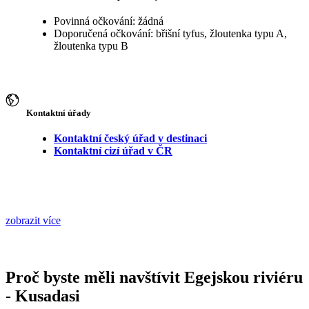
Povinná očkování: žádná
Doporučená očkování: břišní tyfus, žloutenka typu A,
žloutenka typu B
Kontaktní úřady
Kontaktní český úřad v destinaci
Kontaktní cizí úřad v ČR
zobrazit více
Proč byste měli navštívit Egejskou riviéru
- Kusadasi