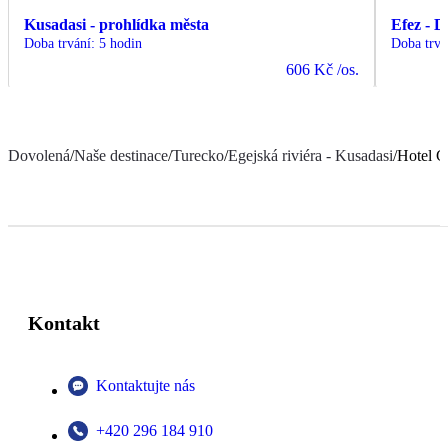
Kusadasi - prohlídka města
Efez - D
Doba trvání
:
5 hodin
Doba trvá
606 Kč
/os.
Dovolená
/
Naše destinace
/
Turecko
/
Egejská riviéra - Kusadasi
/
Hotel G
Kontakt
Kontaktujte nás
+420 296 184 910