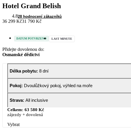
Hotel Grand Belish
4.8
28 hodnocení zákazníků
36 299 Kč
31 790 Kč
DATUM POTVRZENO
LAST MINUTE
Přidejte dovolenou do:
Osmanské dědictví
Délka pobytu
:
8 dní
Pokoj
:
Dvoulůžkový pokoj, výhled na moře
Strava
:
All inclusive
Celkem:
63 580 Kč
zájezdy + dovolená
Vybrat