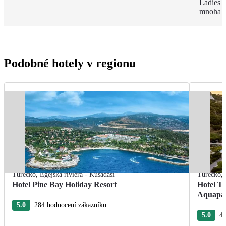
Ladies B
mnoha p
Podobné hotely v regionu
Turecko
,
Egejská riviéra - Kusadasi
Turecko
,
Hotel Pine Bay Holiday Resort
Hotel T
Aquapa
5.0
284 hodnocení zákazníků
5.0
4 