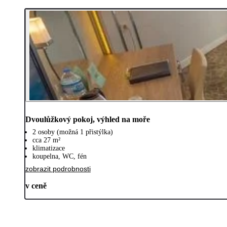
Dvoulůžkový pokoj, výhled na moře
2 osoby (možná 1 přistýlka)
cca 27 m²
klimatizace
koupelna, WC, fén
zobrazit podrobnosti
v ceně