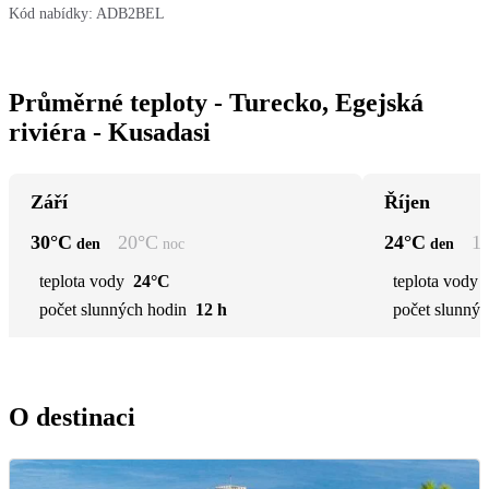
Kód nabídky:
ADB2BEL
Průměrné teploty - Turecko, Egejská
riviéra - Kusadasi
Září
Říjen
30
°C
20
°C
24
°C
1
den
noc
den
teplota vody
24°C
teplota vody
počet slunných hodin
12 h
počet slunnýc
O destinaci