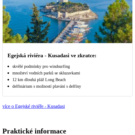
Egejská riviéra - Kusadasi ve zkratce:
skvělé podmínky pro windsurfing
množství vodních parků se skluzavkami
12 km dlouhá pláž Long Beach
delfinárium s možností plavání s delfíny
více o Egejské riviéře - Kusadasi
Praktické informace