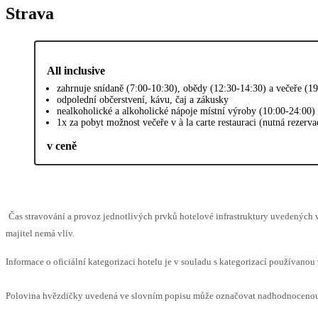
Strava
All inclusive
zahrnuje snídaně (7:00-10:30), obědy (12:30-14:30) a večeře (1
odpolední občerstvení, kávu, čaj a zákusky
nealkoholické a alkoholické nápoje místní výroby (10:00-24:00)
1x za pobyt možnost večeře v à la carte restauraci (nutná rezerv
v ceně
Čas stravování a provoz jednotlivých prvků hotelové infrastruktury uvedenýc
majitel nemá vliv.
Informace o oficiální kategorizaci hotelu je v souladu s kategorizací používanou 
Polovina hvězdičky uvedená ve slovním popisu může označovat nadhodnocenou n