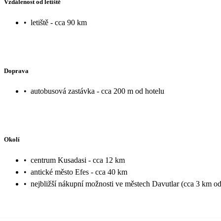
Vzdálenost od letiště
•
letiště - cca 90 km
Doprava
•
autobusová zastávka - cca 200 m od hotelu
Okolí
•
centrum Kusadasi - cca 12 km
•
antické město Efes - cca 40 km
•
nejbližší nákupní možnosti ve městech Davutlar (cca 3 km od