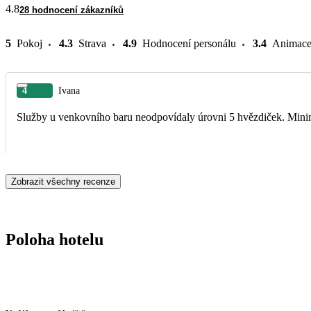
4.8
28 hodnocení zákazníků
5
Pokoj
4.3
Strava
4.9
Hodnocení personálu
3.4
Animac
4
Ivana
Služby u venkovního baru neodpovídaly úrovni 5 hvězdiček. Minimá
Zobrazit všechny recenze
Poloha hotelu