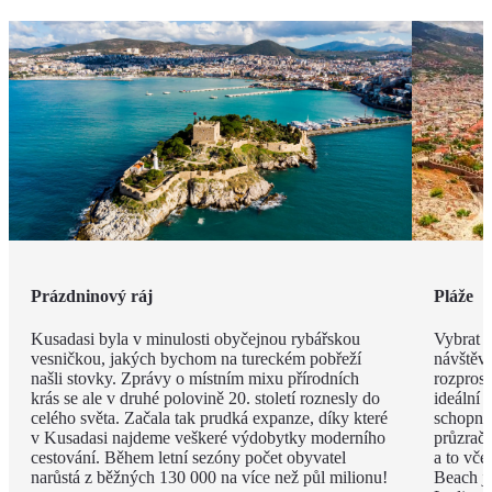
Prázdninový ráj
Pláže
Kusadasi byla v minulosti obyčejnou rybářskou
Vybrat j
vesničkou, jakých bychom na tureckém pobřeží
návštěvu
našli stovky. Zprávy o místním mixu přírodních
rozpros
krás se ale v druhé polovině 20. století roznesly do
ideální 
celého světa. Začala tak prudká expanze, díky které
schopni 
v Kusadasi najdeme veškeré výdobytky moderního
průzračn
cestování. Během letní sezóny počet obyvatel
a to vče
narůstá z běžných 130 000 na více než půl milionu!
Beach je