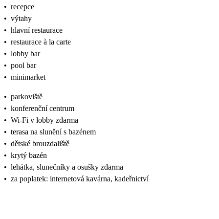
•
recepce
•
výtahy
•
hlavní restaurace
•
restaurace à la carte
•
lobby bar
•
pool bar
•
minimarket
•
parkoviště
•
konferenční centrum
•
Wi-Fi v lobby zdarma
•
terasa na slunění s bazénem
•
dětské brouzdaliště
•
krytý bazén
•
lehátka, slunečníky a osušky zdarma
•
za poplatek: internetová kavárna, kadeřnictví