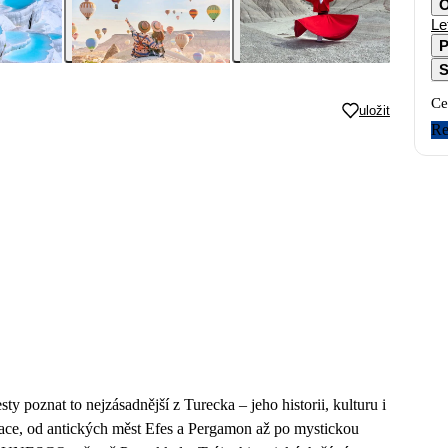
O
Le
P
S
Ce
uložit
Re
y poznat to nejzásadnější z Turecka – jeho historii, kulturu i
lizace, od antických měst Efes a Pergamon až po mystickou