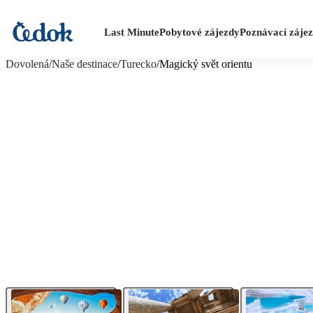
Last Minute
Pobytové zájezdy
Poznávací záje
více fotografií (22)
Dovolená
/
Naše destinace
/
Turecko
/
Magický svět orientu