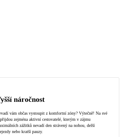
yšší náročnost
vadí vám občas vystoupit z komfortní zóny? Výtečně! Na své
 přijdou zejména aktivní cestovatelé, kterým v zájmu
ximálních zážitků nevadí den strávený na nohou, delší
ejezdy nebo kratší pauzy.