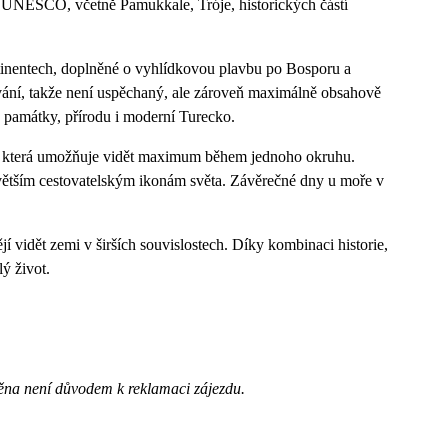
 UNESCO, včetně Pamukkale, Tróje, historických částí
ontinentech, doplněné o vyhlídkovou plavbu po Bosporu a
ání, takže není uspěchaný, ale zároveň maximálně obsahově
é památky, přírodu i moderní Turecko.
ní, která umožňuje vidět maximum během jednoho okruhu.
větším cestovatelským ikonám světa. Závěrečné dny u moře v
jí vidět zemi v širších souvislostech. Díky kombinaci historie,
lý život.
ěna není důvodem k reklamaci zájezdu.