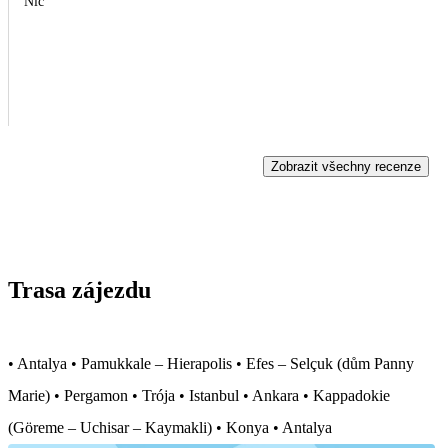
Nic
Zobrazit všechny recenze
Trasa zájezdu
• Antalya • Pamukkale – Hierapolis • Efes – Selçuk (dům Panny
Marie) • Pergamon • Trója • Istanbul • Ankara • Kappadokie
(Göreme – Uchisar – Kaymakli) • Konya • Antalya