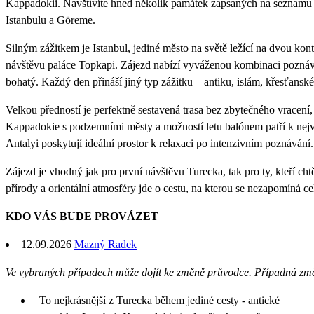
Kappadokii. Navštívíte hned několik památek zapsaných na seznamu
Istanbulu a Göreme.
Silným zážitkem je Istanbul, jediné město na světě ležící na dvou k
návštěvu paláce Topkapi. Zájezd nabízí vyváženou kombinaci poznáv
bohatý. Každý den přináší jiný typ zážitku – antiku, islám, křesťansk
Velkou předností je perfektně sestavená trasa bez zbytečného vrace
Kappadokie s podzemními městy a možností letu balónem patří k nej
Antalyi poskytují ideální prostor k relaxaci po intenzivním poznávání.
Zájezd je vhodný jak pro první návštěvu Turecka, tak pro ty, kteří chtě
přírody a orientální atmosféry jde o cestu, na kterou se nezapomíná ce
KDO VÁS BUDE PROVÁZET
12.09.2026
Mazný Radek
Ve vybraných případech může dojít ke změně průvodce. Případná zm
To nejkrásnější z Turecka během jediné cesty - antické