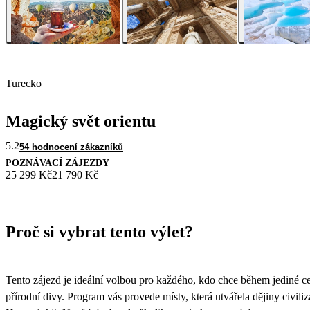
Turecko
Magický svět orientu
5.2
54 hodnocení zákazníků
POZNÁVACÍ ZÁJEZDY
25 299 Kč
21 790 Kč
Proč si vybrat tento výlet?
Tento zájezd je ideální volbou pro každého, kdo chce během jediné cest
přírodní divy. Program vás provede místy, která utvářela dějiny civi