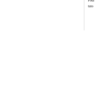
Podle nabídky 
tuto mešitu nav