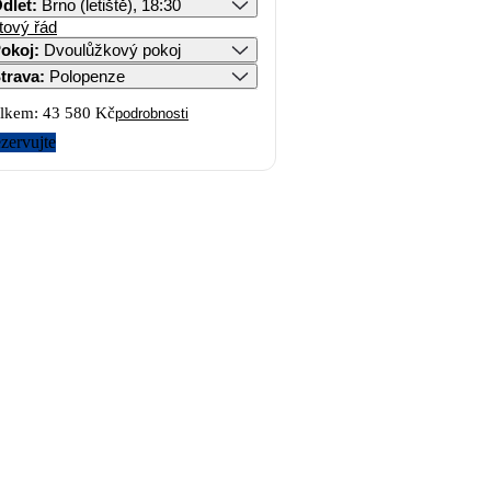
dlet
:
Brno (letiště), 18:30
tový řád
okoj
:
Dvoulůžkový pokoj
trava
:
Polopenze
lkem:
43 580 Kč
podrobnosti
zervujte