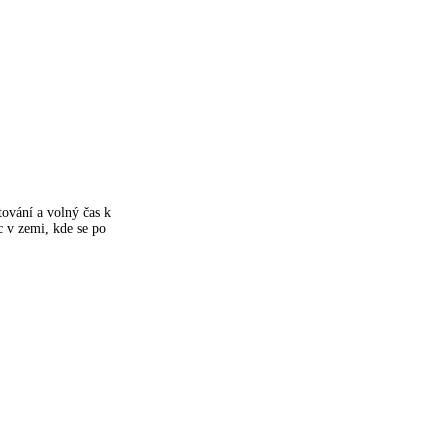
tování a volný čas k
c v zemi, kde se po