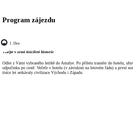
Program zájezdu
1. Den
Vítejte v zemi tisícileté historie
Odlet z Vámi vybraného letiště do Antalye. Po příletu transfer do hotelu, uby
odpočinku po cestě. Večeře v hotelu (v závislosti na letovém řádu) a první no
tisíce let setkávaly civilizace Východu i Západu.