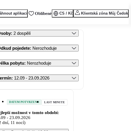
áhnout aplikaci
Oblíbené
CS / Kč
Klientská zóna Můj Čedok
Osoby
:
2 dospělí
dkud pojedete
:
Nerozhoduje
élka pobytu
:
Nerozhoduje
ermín
:
12.09 - 23.09.2026
DATUM POTVRZENO
LAST MINUTE
jlepší možnost v tomto období:
.09
-
23.09.2026
2 dní, 11 nocí)