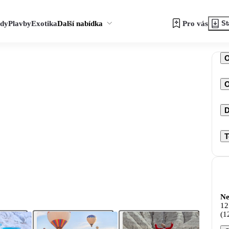
zdy
Plavby
Exotika
Další nabídka
Pro vás
St
O
D
T
Ne
12
(1