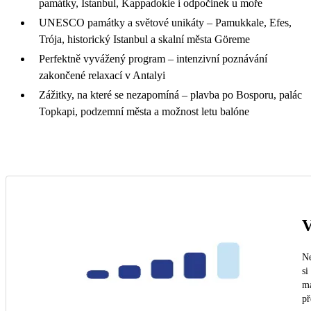
památky, Istanbul, Kappadokie i odpočinek u moře
UNESCO památky a světové unikáty – Pamukkale, Efes,
Trója, historický Istanbul a skalní města Göreme
Perfektně vyvážený program – intenzivní poznávání
zakončené relaxací v Antalyi
Zážitky, na které se nezapomíná – plavba po Bosporu, palác
Topkapi, podzemní města a možnost letu balóne
V
Ne
si
ma
př