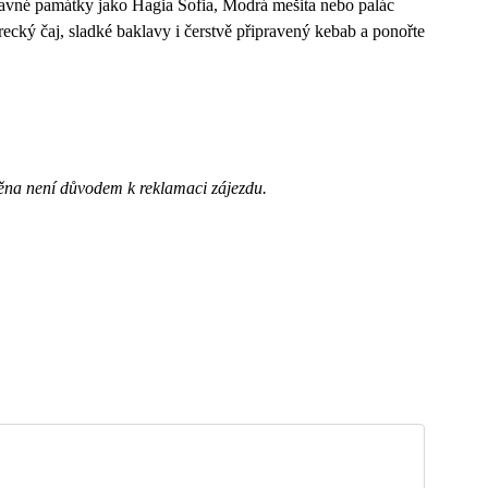
slavné památky jako Hagia Sofia, Modrá mešita nebo palác
recký čaj, sladké baklavy i čerstvě připravený kebab a ponořte
ěna není důvodem k reklamaci zájezdu.