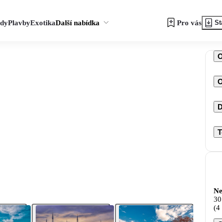
zdy
Plavby
Exotika
Další nabídka
Pro vás
St
O
D
T
Ne
30
(4