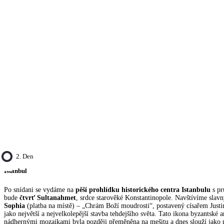
2. Den
Istanbul
Po snídani se vydáme na
pěší prohlídku historického centra Istanbulu
s pr
bude
čtvrť Sultanahmet
, srdce starověké Konstantinopole. Navštívíme sla
Sophia
(platba na místě) – „Chrám Boží moudrosti“, postavený císařem Just
jako největší a nejvelkolepější stavba tehdejšího světa. Tato ikona byzantské a
nádhernými mozaikami byla později přeměněna na mešitu a dnes slouží jak