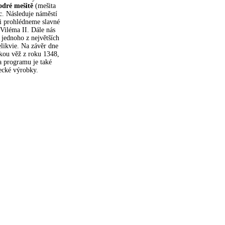
dré mešitě
(mešita
c. Následuje náměstí
si prohlédneme slavné
Viléma II. Dále nás
 jednoho z největších
likvie. Na závěr dne
kou věž z roku 1348,
a programu je také
recké výrobky.