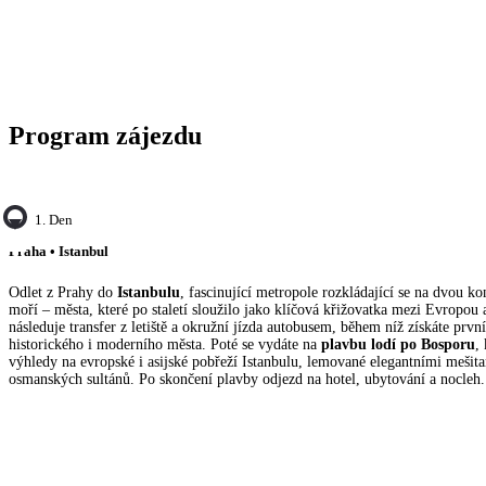
Program zájezdu
1. Den
Praha • Istanbul
Odlet z Prahy do
Istanbulu
, fascinující metropole rozkládající se na dvou k
moří – města, které po staletí sloužilo jako klíčová křižovatka mezi Evropou a
následuje transfer z letiště a okružní jízda autobusem, během níž získáte prvn
historického i moderního města. Poté se vydáte na
plavbu lodí po Bosporu
,
výhledy na evropské i asijské pobřeží Istanbulu, lemované elegantními mešita
osmanských sultánů. Po skončení plavby odjezd na hotel, ubytování a nocleh.