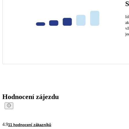
S
Id
ak
vž
je
Hodnocení zájezdu
4.9
11 hodnocení zákazníků