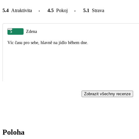
5.4
Atraktivita
4.5
Pokoj
5.1
Strava
5
Zdena
Víc času pro sebe, hlavně na jídlo během dne.
Zobrazit všechny recenze
Poloha