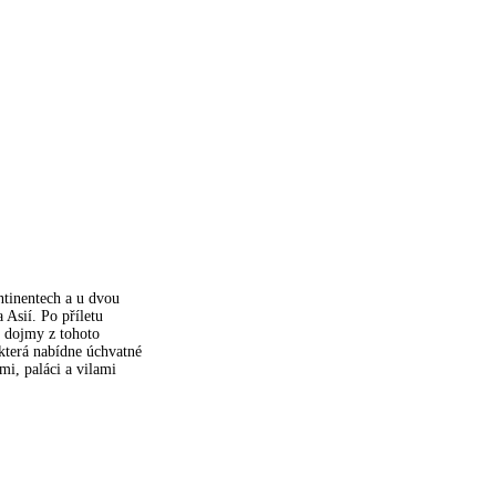
ontinentech a u dvou
 Asií. Po příletu
í dojmy z tohoto
 která nabídne úchvatné
mi, paláci a vilami