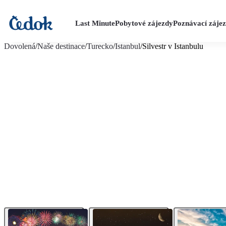
Last Minute
Pobytové zájezdy
Poznávací záje
více fotografií (10)
Dovolená
/
Naše destinace
/
Turecko
/
Istanbul
/
Silvestr v Istanbulu