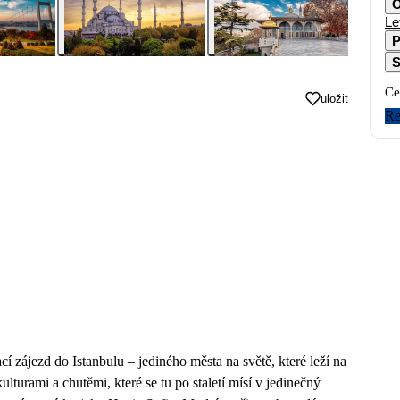
O
Le
P
S
Ce
uložit
Re
í zájezd do Istanbulu – jediného města na světě, které leží na
ulturami a chutěmi, které se tu po staletí mísí v jedinečný