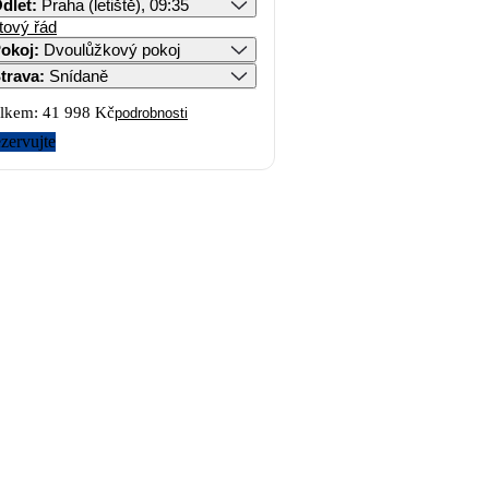
dlet
:
Praha (letiště), 09:35
tový řád
okoj
:
Dvoulůžkový pokoj
trava
:
Snídaně
lkem:
41 998 Kč
podrobnosti
zervujte