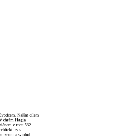
ůvodcem. Naším cílem
vný chrám
Hagia
iniánem v roce 532
rchitektury s
o muzeum a symbol