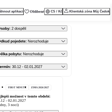
áhnout aplikaci
Oblíbené
CS / Kč
Klientská zóna Můj Čedok
Osoby
:
2 dospělí
dkud pojedete
:
Nerozhoduje
élka pobytu
:
Nerozhoduje
ermín
:
30.12 - 02.01.2027
FIRST MINUTE
ZIMA 2026/2027
jlepší možnost v tomto období:
.12
-
02.01.2027
 dny, 3 noci)