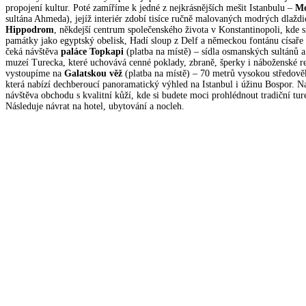
propojení kultur. Poté zamíříme k jedné z nejkrásnějších mešit Istanbulu –
Mo
sultána Ahmeda), jejíž interiér zdobí tisíce ručně malovaných modrých dlaždi
Hippodrom
, někdejší centrum společenského života v Konstantinopoli, kde 
památky jako egyptský obelisk, Hadí sloup z Delf a německou fontánu císaře 
čeká návštěva
paláce Topkapi
(platba na místě) – sídla osmanských sultánů a
muzeí Turecka, které uchovává cenné poklady, zbraně, šperky i náboženské re
vystoupíme na
Galatskou věž
(platba na místě) – 70 metrů vysokou středově
která nabízí dechberoucí panoramatický výhled na Istanbul i úžinu Bospor. N
návštěva obchodu s kvalitní kůží, kde si budete moci prohlédnout tradiční tu
Následuje návrat na hotel, ubytování a nocleh.