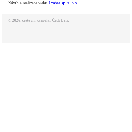
Návrh a realizace webu
Axabee sp. z. o.o.
© 2026, cestovní kancelář Čedok a.s.