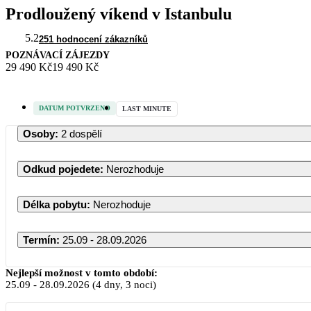
Prodloužený víkend v Istanbulu
5.2
251 hodnocení zákazníků
POZNÁVACÍ ZÁJEZDY
29 490 Kč
19 490 Kč
DATUM POTVRZENO
LAST MINUTE
Osoby
:
2 dospělí
Odkud pojedete
:
Nerozhoduje
Délka pobytu
:
Nerozhoduje
Termín
:
25.09 - 28.09.2026
Nejlepší možnost v tomto období:
25.09
-
28.09.2026
(4 dny, 3 noci)