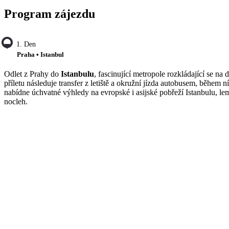
Program zájezdu
1. Den
Praha • Istanbul
Odlet z Prahy do
Istanbulu
, fascinující metropole rozkládající se na
příletu následuje transfer z letiště a okružní jízda autobusem, během 
nabídne úchvatné výhledy na evropské i asijské pobřeží Istanbulu, le
nocleh.