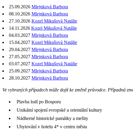
25.09.2026
Mlejnková Barbora
08.10.2026
Mlejnková Barbora
27.10.2026
Kozel Mikušová Natálie
14.11.2026
Kozel Mikušová Natálie
04.03.2027
Mlejnková Barbora
15.04.2027
Kozel Mikušová Natálie
29.04.2027
Mlejnková Barbora
27.05.2027
Mlejnková Barbora
03.07.2027
Kozel Mikušová Natálie
25.09.2027
Mlejnková Barbora
28.10.2027
Mlejnková Barbora
Ve vybraných případech může dojít ke změně průvodce. Případná zm
Plavba lodí po Bosporu
Unikátní spojení evropské a orientální kultury
Nádherné historické památky a mešity
Ubytování v hotelu 4* v centru města