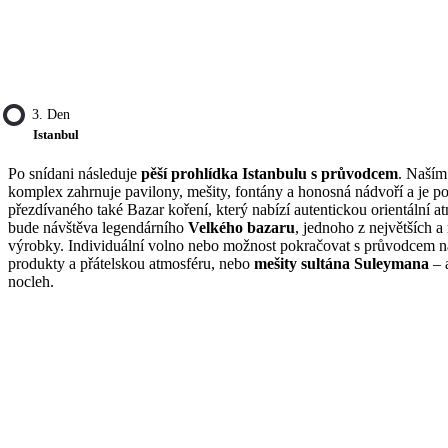
3. Den
Istanbul
Po snídani následuje
pěší prohlídka Istanbulu s průvodcem
. Naším
komplex zahrnuje pavilony, mešity, fontány a honosná nádvoří a je
přezdívaného také Bazar koření, který nabízí autentickou orientální a
bude návštěva legendárního
Velkého bazaru
, jednoho z největších a
výrobky. Individuální volno nebo možnost pokračovat s průvodcem na 
produkty a přátelskou atmosféru, nebo
mešity sultána Suleymana
– a
nocleh.