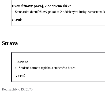
Dvoulůžkový pokoj, 2 oddělená lůžka
Standardní dvoulůžkový pokoj se 2 oddělenými lůžky, samostatná k
v ceně
Strava
Snídaně
Snídaně formou teplého a studeného bufetu.
v ceně
Kód nabídky:
IST2075