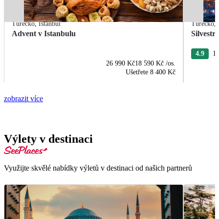
Turecko
,
Istanbul
Turecko
,
Advent v Istanbulu
Silvestr
4.9
11
26 990 Kč
18 590 Kč
/os.
Ušetřete
8 400 Kč
zobrazit více
Výlety v destinaci
Využijte skvělé nabídky výletů v destinaci od našich partnerů