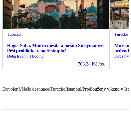
Turecko
Turecko
Hagia Sofia, Modrá mešita a mešita Süleymaniye:
Muzeum 
Pěší prohlídka v malé skupině
průvodc
Doba trvání
:
4 hodiny
Doba trvá
703.24 Kč
/os.
Dovolená
/
Naše destinace
/
Turecko
/
Istanbul
/
Prodloužený víkend v Ist