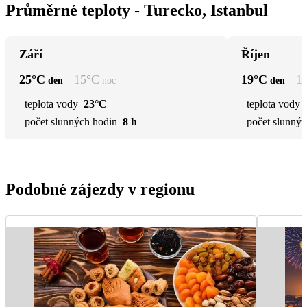
Průměrné teploty - Turecko, Istanbul
Září
Říjen
25
°C
15
°C
19
°C
1
den
noc
den
teplota vody
23°C
teplota vody
počet slunných hodin
8 h
počet slunnýc
Podobné zájezdy v regionu