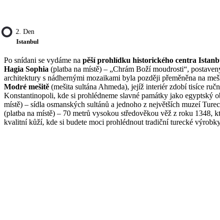
2. Den
Istanbul
Po snídani se vydáme na
pěší prohlídku historického centra Istan
Hagia Sophia
(platba na místě) – „Chrám Boží moudrosti“, postavený 
architektury s nádhernými mozaikami byla později přeměněna na mešit
Modré mešitě
(mešita sultána Ahmeda), jejíž interiér zdobí tisíce 
Konstantinopoli, kde si prohlédneme slavné památky jako egyptský ob
místě) – sídla osmanských sultánů a jednoho z největších muzeí Ture
(platba na místě) – 70 metrů vysokou středověkou věž z roku 1348, k
kvalitní kůží, kde si budete moci prohlédnout tradiční turecké výrobky