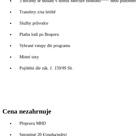
3 noclehy se snídaní v hotelu Mercure Bomonti**** nebo podobném
Transfery z/na letiště
Služby průvodce
Platba lodí po Bosporu
Vybrané vstupy dle programu
Místní taxy
Pojištění dle zák. č. 159/99 Sb.
Cena nezahrnuje
Přepravu MHD
Spropitné 20 €/osoba/pobyt