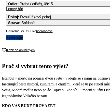
Odlet
:
Praha (letiště), 09:15
Letový řád
Pokoj
:
Dvoulůžkový pokoj
Strava
:
Snídaně
Celkem:
38 980 Kč
podrobnosti
Rezervujte
uložit do oblíbených
Proč si vybrat tento výlet?
Istanbul – město na pomezí dvou světů - vydejte se s námi na poznávac
fascinující cesta historií, kulturami a chutěmi, které se tu po staletí
Sofia, Modrá mešita nebo palác Topkapi, kde sídlili mocní sultáni Osm
legendárního Velkého bazaru.
KDO VÁS BUDE PROVÁZET