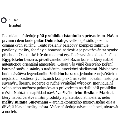
3. Den
Istanbul
Po snídani následuje
pěší prohlídka Istanbulu s průvodcem
. Naším
prvním cílem bude
palác Dolmabahçe
, velkolepé sídlo pozdních
osmanských sultánů. Tento rozlehlý palácový komplex zahrnuje
pavilony, mešity, fontány a honosná nádvoří a je považován za symbo
přechodu Osmanské říše do moderní éry. Poté zavítáme do známého
Egyptského bazaru
, přezdívaného také Bazar koření, který nabízí
autentickou orientální atmosféru. Čekají vás vůně čerstvého koření,
barevné směsi a stánky s tradičními tureckými sladkostmi. Následovat
bude návštěva legendárního
Velkého bazaru
, jednoho z největších a
nejstarších zastřešených tržních komplexů na světě – ideální místo pro
suvenýry, šperky, koberce či ručně vyráběné výrobky. Individuální
volno nebo možnost pokračovat s průvodcem na další pěší prohlídku
města. Nabízí se například návštěva živého
trhu Besiktas Market
,
který nabízí čerstvé místní produkty a přátelskou atmosféru, nebo
mešity sultána Suleymana
– architektonického mistrovského díla a
dřívější hlavní mešity města. Večer následuje návrat na hotel, ubytová
a nocleh.