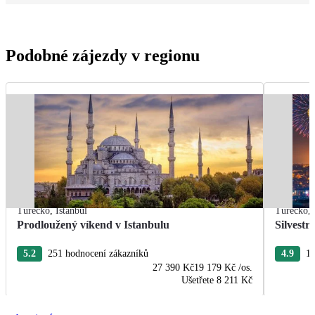
Podobné zájezdy v regionu
Turecko
,
Istanbul
Turecko
,
Prodloužený víkend v Istanbulu
Silvestr
5.2
251 hodnocení zákazníků
4.9
11
27 390 Kč
19 179 Kč
/os.
Ušetřete
8 211 Kč