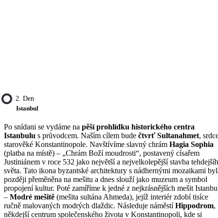
2. Den
Istanbul
Po snídani se vydáme na
pěší prohlídku historického centra
Istanbulu
s průvodcem. Naším cílem bude
čtvrť Sultanahmet
, srdc
starověké Konstantinopole. Navštívíme slavný chrám
Hagia Sophia
(platba na místě) – „Chrám Boží moudrosti“, postavený císařem
Justiniánem v roce 532 jako největší a nejvelkolepější stavba tehdejší
světa. Tato ikona byzantské architektury s nádhernými mozaikami byl
později přeměněna na mešitu a dnes slouží jako muzeum a symbol
propojení kultur. Poté zamíříme k jedné z nejkrásnějších mešit Istanbu
–
Modré mešitě
(mešita sultána Ahmeda), jejíž interiér zdobí tisíce
ručně malovaných modrých dlaždic. Následuje náměstí
Hippodrom
,
někdejší centrum společenského života v Konstantinopoli, kde si