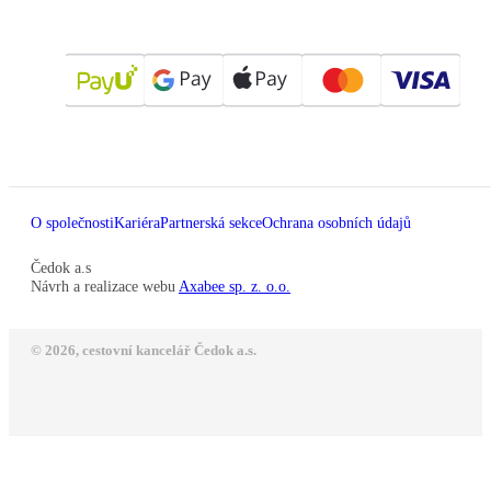
O společnosti
Kariéra
Partnerská sekce
Ochrana osobních údajů
Čedok a.s
Návrh a realizace webu
Axabee sp. z. o.o.
© 2026, cestovní kancelář Čedok a.s.