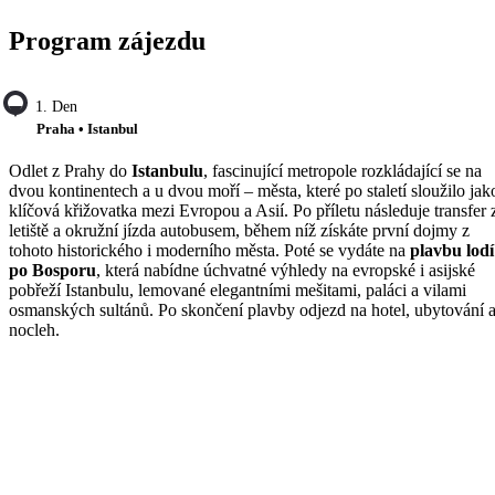
Program zájezdu
1. Den
Praha • Istanbul
Odlet z Prahy do
Istanbulu
, fascinující metropole rozkládající se na
dvou kontinentech a u dvou moří – města, které po staletí sloužilo jak
klíčová křižovatka mezi Evropou a Asií. Po příletu následuje transfer 
letiště a okružní jízda autobusem, během níž získáte první dojmy z
tohoto historického i moderního města. Poté se vydáte na
plavbu lodí
po Bosporu
, která nabídne úchvatné výhledy na evropské i asijské
pobřeží Istanbulu, lemované elegantními mešitami, paláci a vilami
osmanských sultánů. Po skončení plavby odjezd na hotel, ubytování 
nocleh.