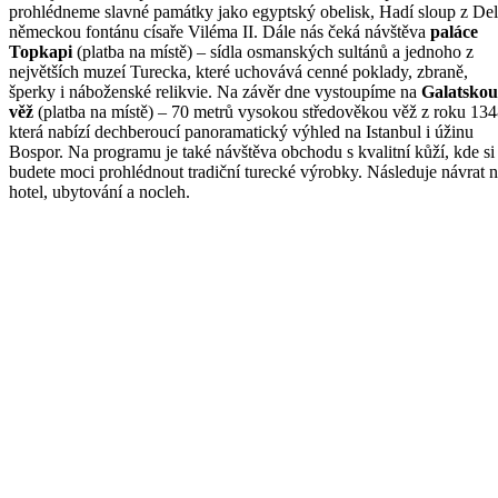
prohlédneme slavné památky jako egyptský obelisk, Hadí sloup z Del
německou fontánu císaře Viléma II. Dále nás čeká návštěva
paláce
Topkapi
(platba na místě) – sídla osmanských sultánů a jednoho z
největších muzeí Turecka, které uchovává cenné poklady, zbraně,
šperky i náboženské relikvie. Na závěr dne vystoupíme na
Galatskou
věž
(platba na místě) – 70 metrů vysokou středověkou věž z roku 134
která nabízí dechberoucí panoramatický výhled na Istanbul i úžinu
Bospor. Na programu je také návštěva obchodu s kvalitní kůží, kde si
budete moci prohlédnout tradiční turecké výrobky. Následuje návrat 
hotel, ubytování a nocleh.