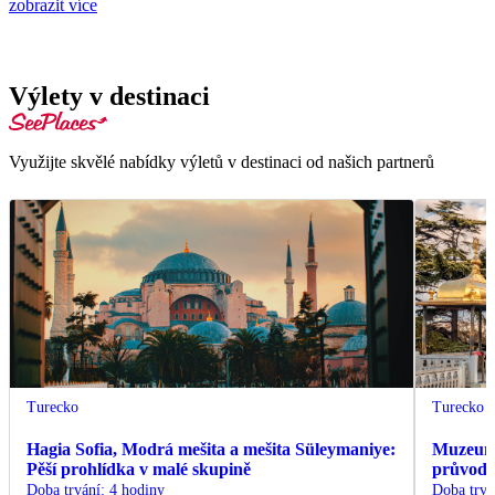
zobrazit více
Výlety v destinaci
Využijte skvělé nabídky výletů v destinaci od našich partnerů
Turecko
Turecko
Hagia Sofia, Modrá mešita a mešita Süleymaniye:
Muzeum 
Pěší prohlídka v malé skupině
průvodc
Doba trvání
:
4 hodiny
Doba trvá