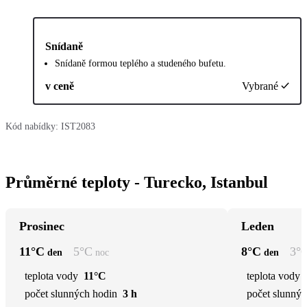
Snídaně
Snídaně formou teplého a studeného bufetu.
v ceně
Vybrané
Kód nabídky:
IST2083
Průměrné teploty - Turecko, Istanbul
Prosinec
Leden
11
°C
5
°C
8
°C
3
°
den
noc
den
teplota vody
11°C
teplota vody
počet slunných hodin
3 h
počet slunnýc