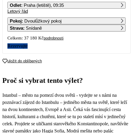
Odlet
:
Praha (letiště), 09:35
Letový řád
1
2
3
4
5
6
18 590
Pokoj
:
Dvoulůžkový pokoj
Strava
:
Snídaně
7
8
9
10
11
12
13
Celkem:
37 180 Kč
podrobnosti
14
15
16
17
18
19
20
Rezervujte
21
22
23
24
25
26
27
uložit do oblíbených
28
29
30
31
Proč si vybrat tento výlet?
Istanbul – město na pomezí dvou světů - vydejte se s námi na
poznávací zájezd do Istanbulu – jediného města na světě, které leží
na dvou kontinentech, Evropě a Asii. Čeká vás fascinující cesta
historií, kulturami a chutěmi, které se tu po staletí mísí v jedinečný
celek. Projdete se uličkami starověkého Konstantinopole, navštívíte
slavné památky jako Hagia Sofia, Modrá mešita nebo palác