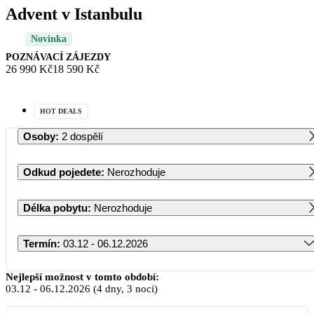
Advent v Istanbulu
Novinka
POZNÁVACÍ ZÁJEZDY
26 990 Kč
18 590 Kč
HOT DEALS
Osoby
:
2 dospělí
Odkud pojedete
:
Nerozhoduje
Délka pobytu
:
Nerozhoduje
Termín
:
03.12 - 06.12.2026
Prosinec 2026
Nejlepší možnost v tomto období:
03.12
-
06.12.2026
(4 dny, 3 noci)
PO
ÚT
ST
ČT
PÁ
SO
NE