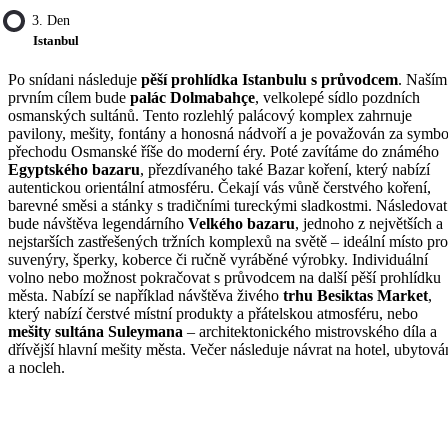
3. Den
Istanbul
Po snídani následuje
pěší prohlídka Istanbulu s průvodcem
. Naším
prvním cílem bude
palác Dolmabahçe
, velkolepé sídlo pozdních
osmanských sultánů. Tento rozlehlý palácový komplex zahrnuje
pavilony, mešity, fontány a honosná nádvoří a je považován za symbo
přechodu Osmanské říše do moderní éry. Poté zavítáme do známého
Egyptského bazaru
, přezdívaného také Bazar koření, který nabízí
autentickou orientální atmosféru. Čekají vás vůně čerstvého koření,
barevné směsi a stánky s tradičními tureckými sladkostmi. Následovat
bude návštěva legendárního
Velkého bazaru
, jednoho z největších a
nejstarších zastřešených tržních komplexů na světě – ideální místo pro
suvenýry, šperky, koberce či ručně vyráběné výrobky. Individuální
volno nebo možnost pokračovat s průvodcem na další pěší prohlídku
města. Nabízí se například návštěva živého
trhu Besiktas Market
,
který nabízí čerstvé místní produkty a přátelskou atmosféru, nebo
mešity sultána Suleymana
– architektonického mistrovského díla a
dřívější hlavní mešity města. Večer následuje návrat na hotel, ubytová
a nocleh.