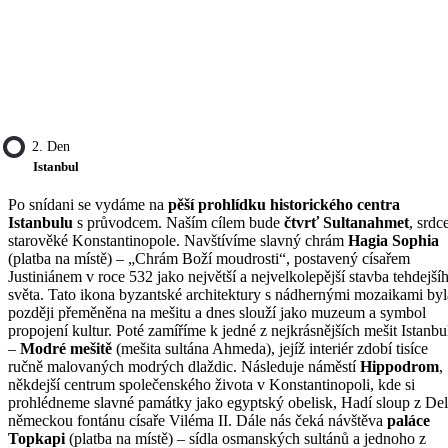
2. Den
Istanbul
Po snídani se vydáme na
pěší prohlídku historického centra
Istanbulu
s průvodcem. Naším cílem bude
čtvrť Sultanahmet
, srdc
starověké Konstantinopole. Navštívíme slavný chrám
Hagia Sophia
(platba na místě) – „Chrám Boží moudrosti“, postavený císařem
Justiniánem v roce 532 jako největší a nejvelkolepější stavba tehdejší
světa. Tato ikona byzantské architektury s nádhernými mozaikami byl
později přeměněna na mešitu a dnes slouží jako muzeum a symbol
propojení kultur. Poté zamíříme k jedné z nejkrásnějších mešit Istanbu
–
Modré mešitě
(mešita sultána Ahmeda), jejíž interiér zdobí tisíce
ručně malovaných modrých dlaždic. Následuje náměstí
Hippodrom
,
někdejší centrum společenského života v Konstantinopoli, kde si
prohlédneme slavné památky jako egyptský obelisk, Hadí sloup z Del
německou fontánu císaře Viléma II. Dále nás čeká návštěva
paláce
Topkapi
(platba na místě) – sídla osmanských sultánů a jednoho z