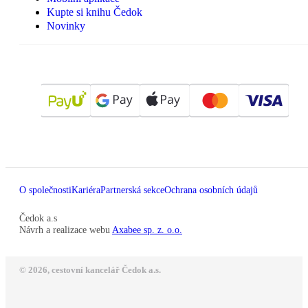
Kupte si knihu Čedok
Novinky
O společnosti
Kariéra
Partnerská sekce
Ochrana osobních údajů
Čedok a.s
Návrh a realizace webu
Axabee sp. z. o.o.
© 2026, cestovní kancelář Čedok a.s.