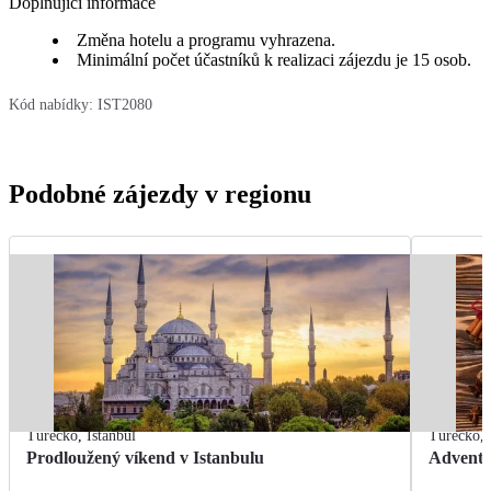
Doplňující informace
Změna hotelu a programu vyhrazena.
Minimální počet účastníků k realizaci zájezdu je 15 osob.
Kód nabídky:
IST2080
Podobné zájezdy v regionu
Turecko
,
Istanbul
Turecko
,
Prodloužený víkend v Istanbulu
Advent 