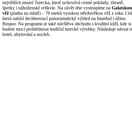
největších muzeí Turecka, které uchovává cenné poklady, zbraně,
šperky i náboženské relikvie. Na závěr dne vystoupíme na
Galatskou
věž
(platba na místě) – 70 metrů vysokou středověkou věž z roku 134
která nabízí dechberoucí panoramatický výhled na Istanbul i úžinu
Bospor. Na programu je také návštěva obchodu s kvalitní kůží, kde si
budete moci prohlédnout tradiční turecké výrobky. Následuje návrat 
hotel, ubytování a nocleh.