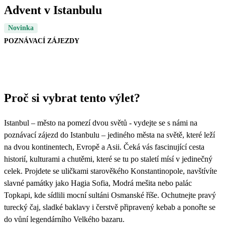
Advent v Istanbulu
Novinka
POZNÁVACÍ ZÁJEZDY
Proč si vybrat tento výlet?
Istanbul – město na pomezí dvou světů - vydejte se s námi na
poznávací zájezd do Istanbulu – jediného města na světě, které leží
na dvou kontinentech, Evropě a Asii. Čeká vás fascinující cesta
historií, kulturami a chutěmi, které se tu po staletí mísí v jedinečný
celek. Projdete se uličkami starověkého Konstantinopole, navštívíte
slavné památky jako Hagia Sofia, Modrá mešita nebo palác
Topkapi, kde sídlili mocní sultáni Osmanské říše. Ochutnejte pravý
turecký čaj, sladké baklavy i čerstvě připravený kebab a ponořte se
do vůní legendárního Velkého bazaru.