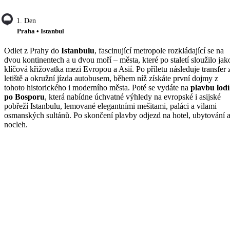
1. Den
Praha • Istanbul
Odlet z Prahy do
Istanbulu
, fascinující metropole rozkládající se na
dvou kontinentech a u dvou moří – města, které po staletí sloužilo jak
klíčová křižovatka mezi Evropou a Asií. Po příletu následuje transfer 
letiště a okružní jízda autobusem, během níž získáte první dojmy z
tohoto historického i moderního města. Poté se vydáte na
plavbu lodí
po Bosporu
, která nabídne úchvatné výhledy na evropské i asijské
pobřeží Istanbulu, lemované elegantními mešitami, paláci a vilami
osmanských sultánů. Po skončení plavby odjezd na hotel, ubytování 
nocleh.