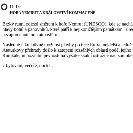
11. Den
HORA NEMRUT A KRÁLOVSTVÍ KOMMAGENE
Brzký ranní odjezd směrem k hoře Nemrut (UNESCO), kde se nachází mo
hlavy bohů a panovníků, které patří k nejikoničtějším památkám Tureck
nezapomenutelnou atmosféru.
Následně fakultativně možnost plavby po řece Eufrat nejdelší a jed
Atatürkovy přehrady došlo k zatopení rozsáhlých oblastí podél jejího 
Rumkale, impozantní pevnosti na vysoké skalní ostrožně nad soutokem
Ubytování, večeře, nocleh.