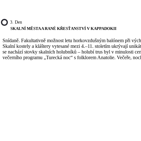
3. Den
SKALNÍ MĚSTA A RANÉ KŘESŤANSTVÍ V KAPPADOKII
Snídaně. Fakultativně možnost letu horkovzdušným balónem při východ
Skalní kostely a kláštery vytesané mezi 4.–11. stoletím ukrývají unik
se nachází stovky skalních holubníků – holubí trus byl v minulosti 
večerního programu „Turecká noc“ s folklorem Anatolie. Večeře, noc