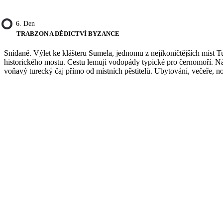
6. Den
TRABZON A DĚDICTVÍ BYZANCE
Snídaně. Výlet ke klášteru Sumela, jednomu z nejikoničtějších míst T
historického mostu. Cestu lemují vodopády typické pro černomoří. Nás
voňavý turecký čaj přímo od místních pěstitelů. Ubytování, večeře, n