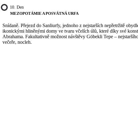
10. Den
MEZOPOTÁMIE A POSVÁTNÁ URFA
Snídaně. Přejezd do Sanliurfy, jednoho z nejstarších nepřetržitě oby
ikonickými hliněnými domy ve tvaru včelích úlů, které díky své konst
Abrahama. Fakultativně možnost návštěvy Göbekli Tepe – nejstaršího
večeře, nocleh.