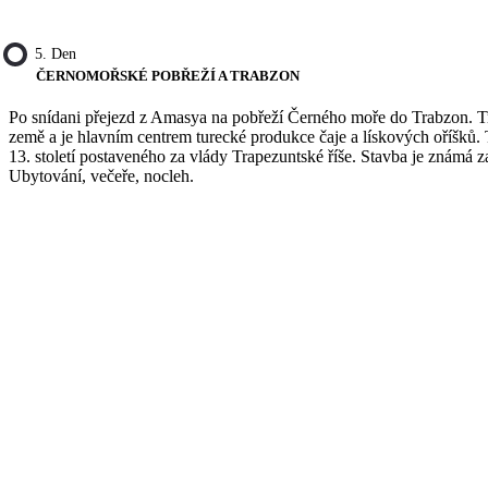
5. Den
ČERNOMOŘSKÉ POBŘEŽÍ A TRABZON
Po snídani přejezd z Amasya na pobřeží Černého moře do Trabzon. T
země a je hlavním centrem turecké produkce čaje a lískových oříšků.
13. století postaveného za vlády Trapezuntské říše. Stavba je známá 
Ubytování, večeře, nocleh.