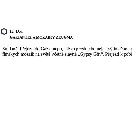
12. Den
GAZIANTEP A MOZAIKY ZEUGMA
Snídaně. Přejezd do Gaziantepu, města proslulého nejen výjimečnou g
římských mozaik na světě včetně slavné „Gypsy Girl“. Přejezd k pobře