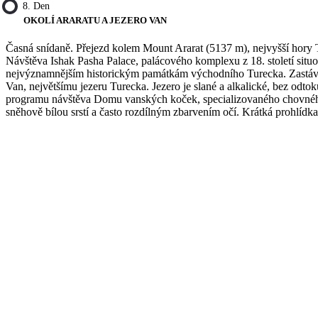
8. Den
OKOLÍ ARARATU A JEZERO VAN
Časná snídaně. Přejezd kolem Mount Ararat (5137 m), nejvyšší hory T
Návštěva Ishak Pasha Palace, palácového komplexu z 18. století sit
nejvýznamnějším historickým památkám východního Turecka. Zastávka
Van, největšímu jezeru Turecka. Jezero je slané a alkalické, bez odto
programu návštěva Domu vanských koček, specializovaného chovnéh
sněhově bílou srstí a často rozdílným zbarvením očí. Krátká prohlídka