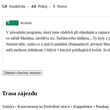
5.8
Atraktivita
4.6
Pokoj
5
Strava
5
Kristián
V původním programu, který jsme obdrželi při objednání a zaplace
ve městě Mardinu, návštěva tzv. Šafránového kláštera,...Ty byly z programu vypuštěny. Vzhledem k atraktivnosti místa a krásným
Nemrut déle, zatím co u jiných památek (Hansankeyf, pevnost Mamure) by stačilo pobýt dobu kratší. Vrchole
měli možnost zhlédnout 5 bílých v klecích pobíhajících koček. Kvůli
Zobrazit všechny recenze
Trasa zájezdu
Antalya • Karavanseraj na Hedvábné stezce • Kappadokie • Pasabag • 