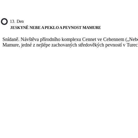
13. Den
JESKYNĚ NEBE A PEKLO A PEVNOST MAMURE
Snídaně. Návštěva přírodního komplexu Cennet ve Cehennem („Nebe a
Mamure, jedné z nejlépe zachovaných středověkých pevností v Turecku