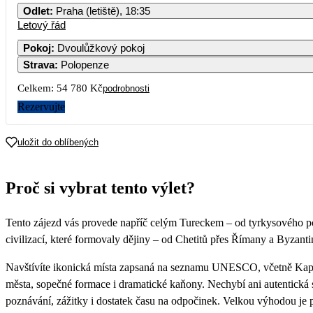
Odlet
:
Praha (letiště), 18:35
Letový řád
Pokoj
:
Dvoulůžkový pokoj
Strava
:
Polopenze
Celkem:
54 780 Kč
podrobnosti
Rezervujte
uložit do oblíbených
Proč si vybrat tento výlet?
Tento zájezd vás provede napříč celým Tureckem – od tyrkysového p
civilizací, které formovaly dějiny – od Chetitů přes Římany a Byzant
Navštívíte ikonická místa zapsaná na seznamu UNESCO, včetně Kappad
města, sopečné formace i dramatické kaňony. Nechybí ani autentická se
poznávání, zážitky i dostatek času na odpočinek. Velkou výhodou je p