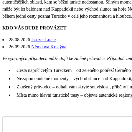
autentičtějších oblastí, kam se běžní turisté nedostanou. Silným mom
může být let balónem nad Kappadokií nebo východ slunce na hoře Nemr
během jedné cesty poznat Turecko v celé jeho rozmanitosti a hloubce.
KDO VÁS BUDE PROVÁZET
28.08.2026
Issezer Lucie
26.09.2026
Němcová Kristýna
Ve vybraných případech může dojít ke změně průvodce. Případná zm
Cesta napříč celým Tureckem – od zeleného pobřeží Černého 
Nezapomenutelné momenty – východ slunce nad Kappadokií, h
Zkušený průvodce – odhalí vám skryté souvislosti, příběhy i 
Místa mimo hlavní turistické trasy – objevte autentické regi