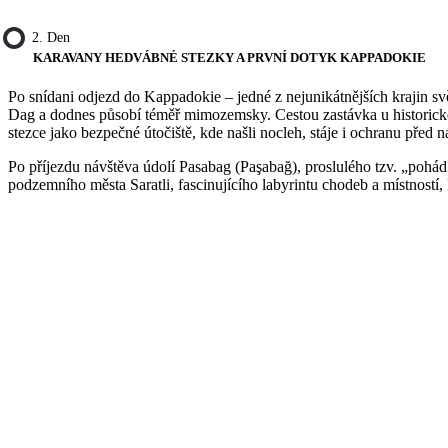
2. Den
KARAVANY HEDVÁBNÉ STEZKY A PRVNÍ DOTYK KAPPADOKIE
Po snídani odjezd do Kappadokie – jedné z nejunikátnějších krajin 
Dag a dodnes působí téměř mimozemsky. Cestou zastávka u historické
stezce jako bezpečné útočiště, kde našli nocleh, stáje i ochranu před n
Po příjezdu návštěva údolí Pasabag (Paşabağ), proslulého tzv. „pohá
podzemního města Saratli, fascinujícího labyrintu chodeb a místností, 