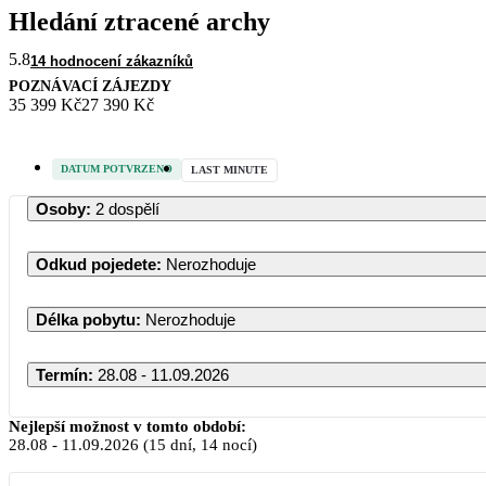
Hledání ztracené archy
5.8
14 hodnocení zákazníků
POZNÁVACÍ ZÁJEZDY
35 399 Kč
27 390 Kč
DATUM POTVRZENO
LAST MINUTE
Osoby
:
2 dospělí
Odkud pojedete
:
Nerozhoduje
Délka pobytu
:
Nerozhoduje
Termín
:
28.08 - 11.09.2026
Nejlepší možnost v tomto období:
28.08
-
11.09.2026
(15 dní, 14 nocí)