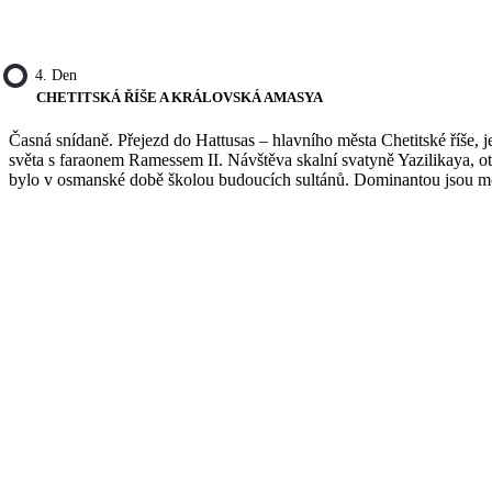
4. Den
CHETITSKÁ ŘÍŠE A KRÁLOVSKÁ AMASYA
Časná snídaně. Přejezd do Hattusas – hlavního města Chetitské říše,
světa s faraonem Ramessem II. Návštěva skalní svatyně Yazilikaya, o
bylo v osmanské době školou budoucích sultánů. Dominantou jsou mo