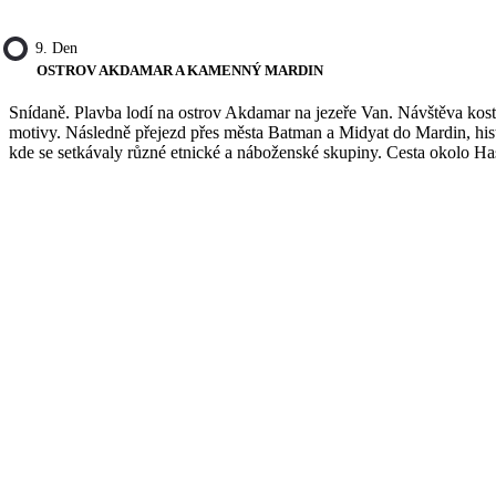
9. Den
OSTROV AKDAMAR A KAMENNÝ MARDIN
Snídaně. Plavba lodí na ostrov Akdamar na jezeře Van. Návštěva kost
motivy. Následně přejezd přes města Batman a Midyat do Mardin, hi
kde se setkávaly různé etnické a náboženské skupiny. Cesta okolo Has