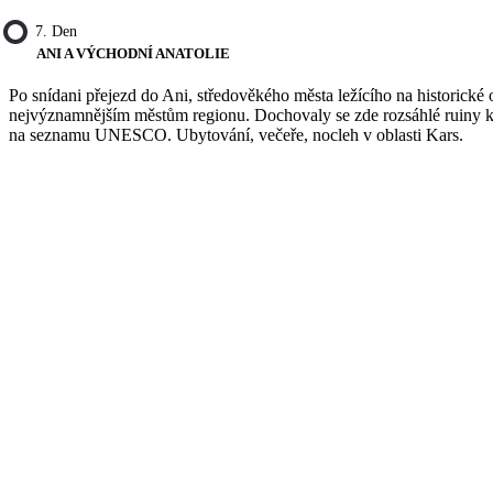
7. Den
ANI A VÝCHODNÍ ANATOLIE
Po snídani přejezd do Ani, středověkého města ležícího na historické
nejvýznamnějším městům regionu. Dochovaly se zde rozsáhlé ruiny kat
na seznamu UNESCO. Ubytování, večeře, nocleh v oblasti Kars.