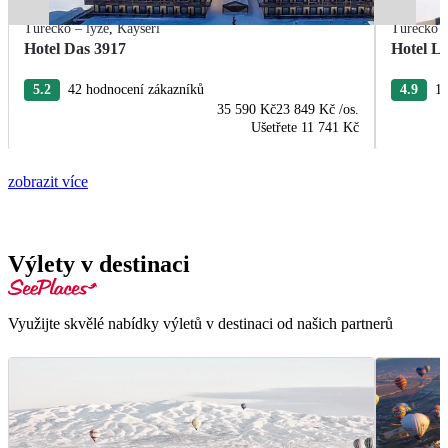
Turecko – lyže
,
Kayseri
Turecko –
Hotel Das 3917
Hotel Li
5.2
42 hodnocení zákazníků
4.9
16
35 590 Kč
23 849 Kč
/os.
Ušetřete
11 741 Kč
zobrazit více
Výlety v destinaci
Využijte skvělé nabídky výletů v destinaci od našich partnerů