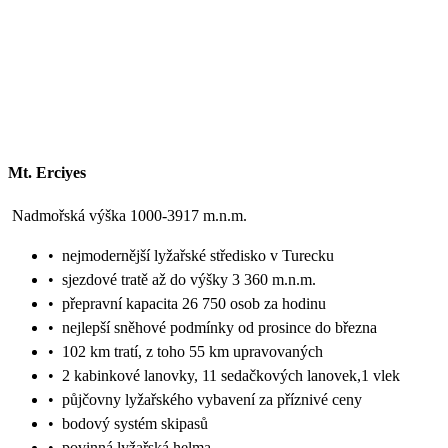
Mt. Erciyes
Nadmořská výška 1000-3917 m.n.m.
•
nejmodernější lyžařské středisko v Turecku
•
sjezdové tratě až do výšky 3 360 m.n.m.
•
přepravní kapacita 26 750 osob za hodinu
•
nejlepší sněhové podmínky od prosince do března
•
102 km tratí, z toho 55 km upravovaných
•
2 kabinkové lanovky, 11 sedačkových lanovek,1 vlek
•
půjčovny lyžařského vybavení za příznivé ceny
•
bodový systém skipasů
•
povinná lyžařská helma