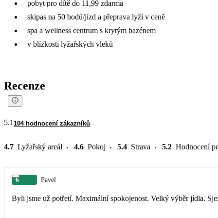
pobyt pro dítě do 11,99 zdarma
skipas na 50 bodů/jízd a přeprava lyží v ceně
spa a wellness centrum s krytým bazénem
v blízkosti lyžařských vleků
Recenze
5.1
104 hodnocení zákazníků
4.7
Lyžařský areál
4.6
Pokoj
5.4
Strava
5.2
Hodnocení pe
6
Pavel
Byli jsme už potřetí. Maximální spokojenost. Velký výběr jídla. S