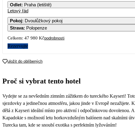
Odlet
:
Praha (letiště)
Letový řád
Pokoj
:
Dvoulůžkový pokoj
Strava
:
Polopenze
Celkem:
47 980 Kč
podrobnosti
Rezervujte
uložit do oblíbených
Proč si vybrat tento hotel
Vydejte se za nevšedním zimním zážitkem do tureckého Kayseri! Toto 
sjezdovky a jedinečnou atmosféru, jakou jinde v Evropě nezažijete. 
dělá z Kayseri ideální místo pro aktivní i odpočinkovou dovolenou. A 
Kapadokie s možností letu horkovzdušným balónem nad skalními útvar
Turecka tam, kde se snoubí exotika s perfektním lyžováním!