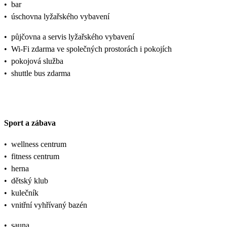
•
bar
•
úschovna lyžařského vybavení
•
půjčovna a servis lyžařského vybavení
•
Wi-Fi zdarma ve společných prostorách i pokojích
•
pokojová služba
•
shuttle bus zdarma
Sport a zábava
•
wellness centrum
•
fitness centrum
•
herna
•
dětský klub
•
kulečník
•
vnitřní vyhřívaný bazén
•
sauna