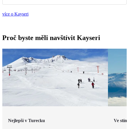
více o Kayseri
Proč byste měli navštívit Kayseri
Nejlepší v Turecku
Ve stín