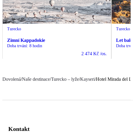
Turecko
Turecko
Zimní Kappadokie
Let bal
Doba trvání
:
8 hodin
Doba trvá
2 474 Kč
/os.
Dovolená
/
Naše destinace
/
Turecko – lyže
/
Kayseri
/
Hotel Mirada del L
Kontakt