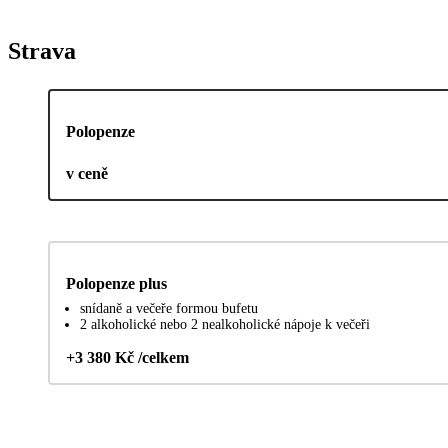
Strava
Polopenze
v ceně
Polopenze plus
snídaně a večeře formou bufetu
2 alkoholické nebo 2 nealkoholické nápoje k večeři
+3 380 Kč /celkem