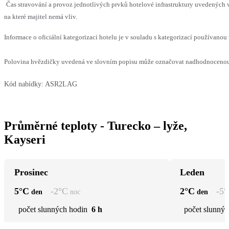
Čas stravování a provoz jednotlivých prvků hotelové infrastruktury uvedenýc
na které majitel nemá vliv.
Informace o oficiální kategorizaci hotelu je v souladu s kategorizací používanou 
Polovina hvězdičky uvedená ve slovním popisu může označovat nadhodnocenou n
Kód nabídky:
ASR2LAG
Průměrné teploty - Turecko – lyže,
Kayseri
Prosinec
Leden
5
°C
-2
°C
2
°C
-5
°
den
noc
den
počet slunných hodin
6 h
počet slunnýc