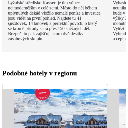
Lyžařské středisko Kayseri je tím vůbec
Vyhaslé
nejmodernějším v celé zemi. Město do něj během
neunikne
uplynulých dekád vložilo nemalé peníze a investice
bude v d
jsou vidět na první pohled. Najdete tu 41
výšky 3
sjezdovek, 14 lanovek a perfektní povrch, o který
mohutný
se kromě přírody stará přes 150 sněžných děl.
Vylézt n
Bezpečí tu pak zajišťují skoro dvě desítky
Vyhradit
zásahových skupin.
a cepínu
Podobné hotely v regionu