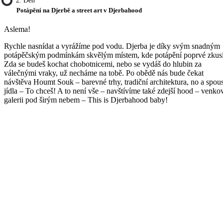
2. Den
Potápění na Djerbě a street art v Djerbahood
Aslema!
Rychle nasnídat a vyrážíme pod vodu. Djerba je díky svým snadným
potápěčským podmínkám skvělým místem, kde potápění poprvé zkusi
Zda se budeš kochat chobotnicemi, nebo se vydáš do hlubin za
válečnými vraky, už necháme na tobě. Po obědě nás bude čekat
návštěva Houmt Souk – barevné trhy, tradiční architektura, no a spou
jídla – To chceš! A to není vše – navštívíme také zdejší hood – venko
galerii pod širým nebem – This is Djerbahood baby!