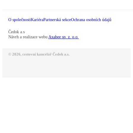
O společnosti
Kariéra
Partnerská sekce
Ochrana osobních údajů
Čedok a.s
Návrh a realizace webu
Axabee sp. z. o.o.
© 2026, cestovní kancelář Čedok a.s.