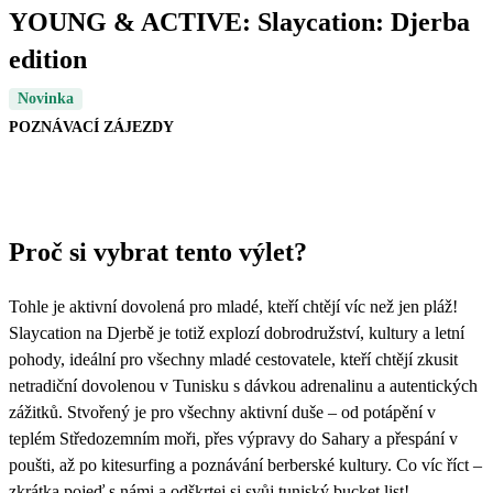
YOUNG & ACTIVE: Slaycation: Djerba
edition
Novinka
POZNÁVACÍ ZÁJEZDY
Proč si vybrat tento výlet?
Tohle je aktivní dovolená pro mladé, kteří chtějí víc než jen pláž!
Slaycation na Djerbě je totiž explozí dobrodružství, kultury a letní
pohody, ideální pro všechny mladé cestovatele, kteří chtějí zkusit
netradiční dovolenou v Tunisku s dávkou adrenalinu a autentických
zážitků. Stvořený je pro všechny aktivní duše – od potápění v
teplém Středozemním moři, přes výpravy do Sahary a přespání v
poušti, až po kitesurfing a poznávání berberské kultury. Co víc říct –
zkrátka pojeď s námi a odškrtej si svůj tuniský bucket list!