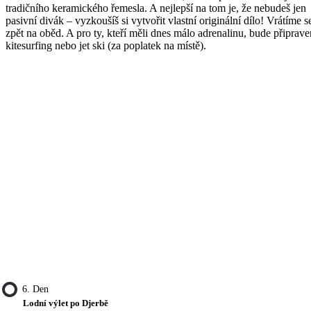
tradičního keramického řemesla. A nejlepší na tom je, že nebudeš jen
pasivní divák – vyzkoušíš si vytvořit vlastní originální dílo! Vrátíme s
zpět na oběd. A pro ty, kteří měli dnes málo adrenalinu, bude připrave
kitesurfing nebo jet ski (za poplatek na místě).
6. Den
Lodní výlet po Djerbě