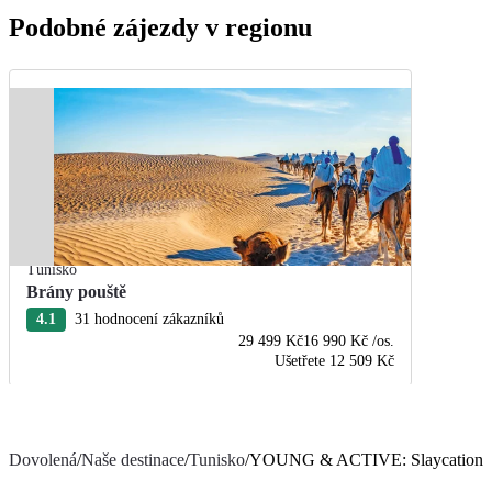
Podobné zájezdy v regionu
Tunisko
Brány pouště
4.1
31 hodnocení zákazníků
29 499 Kč
16 990 Kč
/os.
Ušetřete
12 509 Kč
Dovolená
/
Naše destinace
/
Tunisko
/
YOUNG & ACTIVE: Slaycation: D