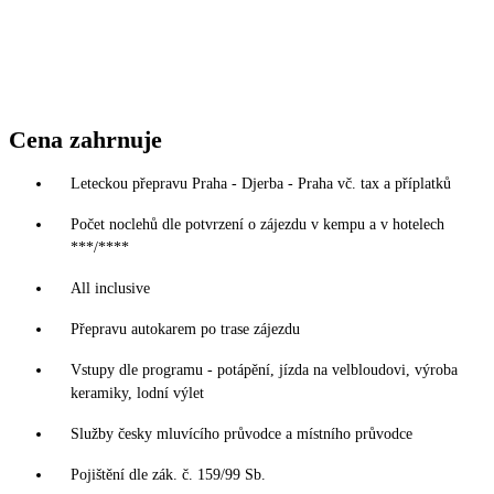
Cena zahrnuje
Leteckou přepravu Praha - Djerba - Praha vč. tax a příplatků
Počet noclehů dle potvrzení o zájezdu v kempu a v hotelech
***/****
All inclusive
Přepravu autokarem po trase zájezdu
Vstupy dle programu - potápění, jízda na velbloudovi, výroba
keramiky, lodní výlet
Služby česky mluvícího průvodce a místního průvodce
Pojištění dle zák. č. 159/99 Sb.