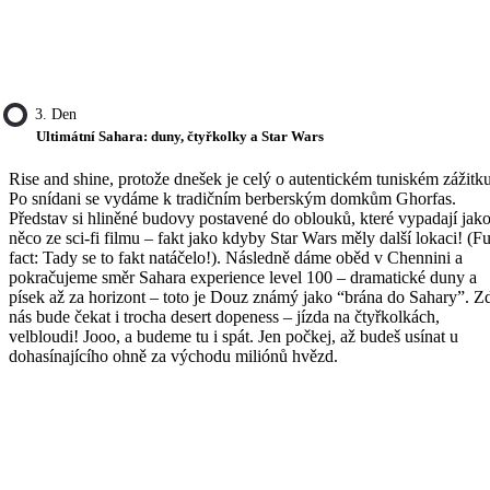
3. Den
Ultimátní Sahara: duny, čtyřkolky a Star Wars
Rise and shine, protože dnešek je celý o autentickém tuniském zážitku
Po snídani se vydáme k tradičním berberským domkům Ghorfas.
Představ si hliněné budovy postavené do oblouků, které vypadají jak
něco ze sci-fi filmu – fakt jako kdyby Star Wars měly další lokaci! (F
fact: Tady se to fakt natáčelo!). Následně dáme oběd v Chennini a
pokračujeme směr Sahara experience level 100 – dramatické duny a
písek až za horizont – toto je Douz známý jako “brána do Sahary”. Z
nás bude čekat i trocha desert dopeness – jízda na čtyřkolkách,
velbloudi! Jooo, a budeme tu i spát. Jen počkej, až budeš usínat u
dohasínajícího ohně za východu miliónů hvězd.