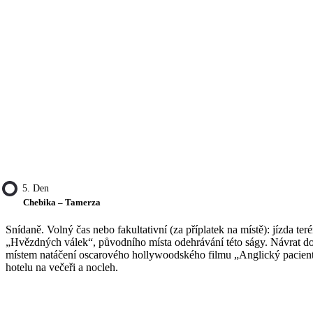
5. Den
Chebika – Tamerza
Snídaně. Volný čas nebo fakultativní (za příplatek na místě): jízda 
„Hvězdných válek“, původního místa odehrávání této ságy. Návrat do
místem natáčení oscarového hollywoodského filmu „Anglický pacient“
hotelu na večeři a nocleh.