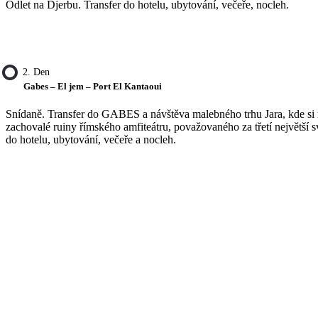
Odlet na Djerbu. Transfer do hotelu, ubytování, večeře, nocleh.
2. Den
Gabes – El jem – Port El Kantaoui
Snídaně. Transfer do GABES a návštěva malebného trhu Jara, kde si
zachovalé ruiny římského amfiteátru, považovaného za třetí největš
do hotelu, ubytování, večeře a nocleh.