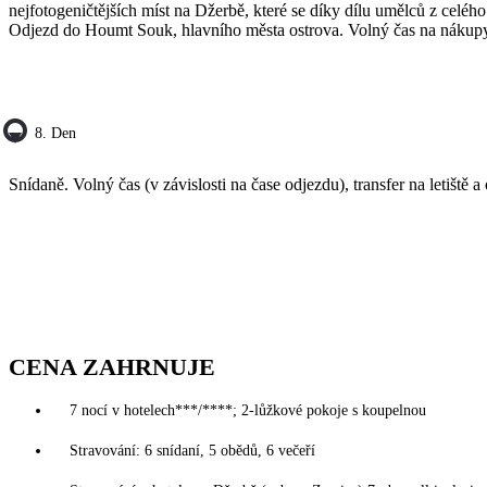
nejfotogeničtějších míst na Džerbě, které se díky dílu umělců z celé
Odjezd do Houmt Souk, hlavního města ostrova. Volný čas na nákupy
8. Den
Snídaně. Volný čas (v závislosti na čase odjezdu), transfer na letiště a
CENA ZAHRNUJE
7 nocí v hotelech***/****; 2-lůžkové pokoje s koupelnou
Stravování: 6 snídaní, 5 obědů, 6 večeří