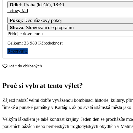
Odlet
:
Praha (letiště), 18:40
Letový řád
Pokoj
:
Dvoulůžkový pokoj
Strava
:
Stravování dle programu
Přidejte dovolenou
Celkem:
33 980 Kč
podrobnosti
Rezervujte
uložit do oblíbených
Proč si vybrat tento výlet?
Zájezd nabízí velmi dobře vyváženou kombinaci historie, kultury, př
římské a punské památky v Kartágu, až po svatá islámská města jako Ka
Velkým lákadlem je také kontrast krajiny. Jeden den se procházíte mo
pouštních oázách nebo berberských troglodytských obydlích v Matmat