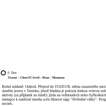
6. Den
Tozeur – Chott El Jerid – Douz – Matmata
Brzká snídaně. Odjezd. Přejezd do TOZEUR, města zasazeného mezi 
slaného jezera v Tunisku, jehož hladina je pokryta tenkou vrstvou so
aktivity (za příplatek na místě): jízda na velbloudech nebo čtyřkolk
nástupce k natáčení mnoha scén filmové ságy "Hvězdné války". Progra
nocleh.