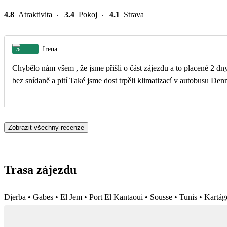
4.8
Atraktivita
3.4
Pokoj
4.1
Strava
5
Irena
Chybělo nám všem , že jsme přišli o část zájezdu a to placené 2 d
Zobrazit všechny recenze
Trasa zájezdu
Djerba • Gabes • El Jem • Port El Kantaoui • Sousse • Tunis • Kartá