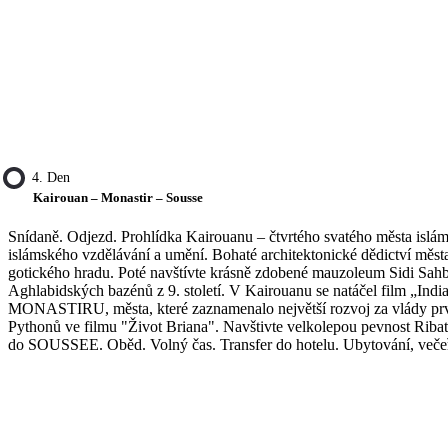
4. Den
Kairouan – Monastir – Sousse
Snídaně. Odjezd. Prohlídka Kairouanu – čtvrtého svatého města isl
islámského vzdělávání a umění. Bohaté architektonické dědictví měst
gotického hradu. Poté navštívte krásně zdobené mauzoleum Sidi Sah
Aghlabidských bazénů z 9. století. V Kairouanu se natáčel film „Ind
MONASTIRU, města, které zaznamenalo největší rozvoj za vlády prvn
Pythonů ve filmu "Život Briana". Navštivte velkolepou pevnost Ribat, 
do SOUSSEE. Oběd. Volný čas. Transfer do hotelu. Ubytování, večeř