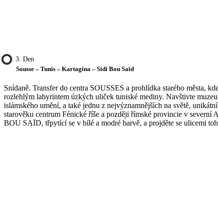
3. Den
Sousse – Tunis – Kartagina – Sidi Bou Saïd
Snídaně. Transfer do centra SOUSSES a prohlídka starého města, kde 
rozlehlým labyrintem úzkých uliček tuniské mediny. Navštivte muzeum
islámského umění, a také jednu z nejvýznamnějších na světě, unikátní
starověku centrum Fénické říše a později římské provincie v severní 
BOU SAÏD, třpytící se v bílé a modré barvě, a projděte se ulicemi to