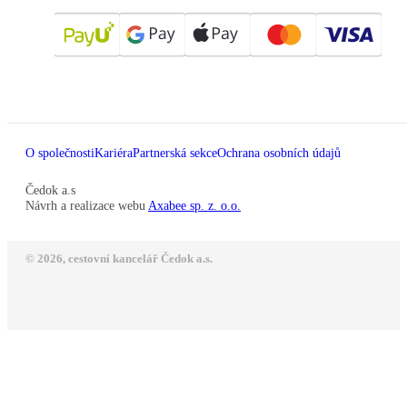
O společnosti
Kariéra
Partnerská sekce
Ochrana osobních údajů
Čedok a.s
Návrh a realizace webu
Axabee sp. z. o.o.
© 2026, cestovní kancelář Čedok a.s.