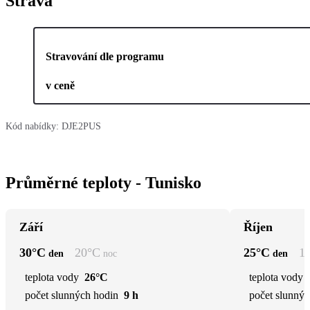
Strava
Stravování dle programu
v ceně
Kód nabídky:
DJE2PUS
Průměrné teploty - Tunisko
Září
Říjen
30
°C
20
°C
25
°C
1
den
noc
den
teplota vody
26°C
teplota vody
počet slunných hodin
9 h
počet slunnýc