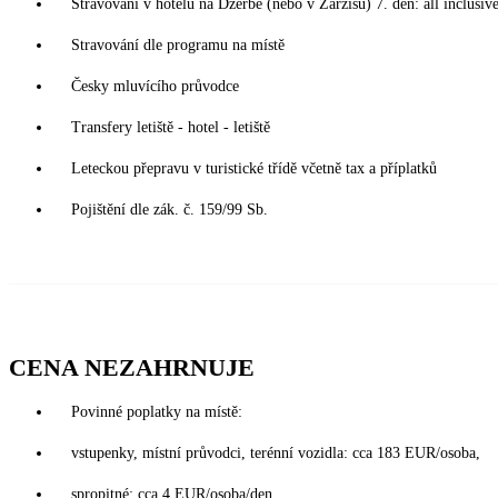
Stravování v hotelu na Džerbě (nebo v Zarzisu) 7. den: all inclusiv
Stravování dle programu na místě
Česky mluvícího průvodce
Transfery letiště - hotel - letiště
Leteckou přepravu v turistické třídě včetně tax a příplatků
Pojištění dle zák. č. 159/99 Sb.
CENA NEZAHRNUJE
Povinné poplatky na místě:
vstupenky, místní průvodci, terénní vozidla: cca 183 EUR/osoba,
spropitné: cca 4 EUR/osoba/den