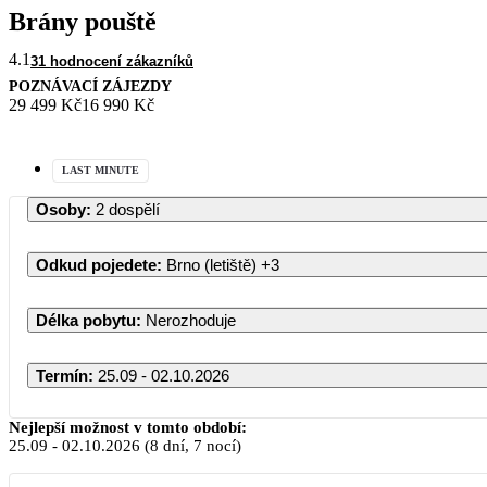
Brány pouště
4.1
31 hodnocení zákazníků
POZNÁVACÍ ZÁJEZDY
29 499 Kč
16 990 Kč
LAST MINUTE
Osoby
:
2 dospělí
Odkud pojedete
:
Brno (letiště)
+3
Délka pobytu
:
Nerozhoduje
Termín
:
25.09 - 02.10.2026
Nejlepší možnost v tomto období:
25.09
-
02.10.2026
(8 dní, 7 nocí)