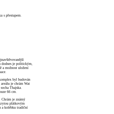
ku s přestupem.
ejnavštěvovanější
 dodnes je politickým,
ně a možnost uložení
nace.
ý komplex byl budován
 areálu je chrám Wat
 socha Thajska.
pouze 66 cm.
u. Chrám je známý
krytou plátkovým
 a kolébku tradiční