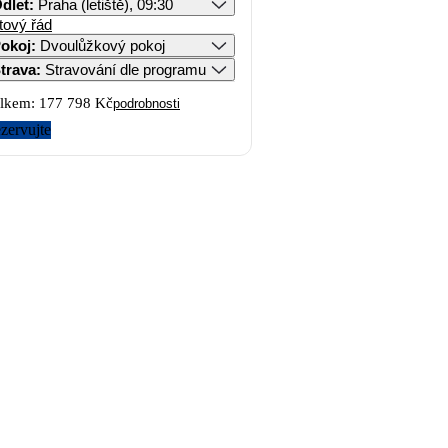
dlet
:
Praha (letiště), 09:30
tový řád
okoj
:
Dvoulůžkový pokoj
trava
:
Stravování dle programu
lkem:
177 798 Kč
podrobnosti
zervujte