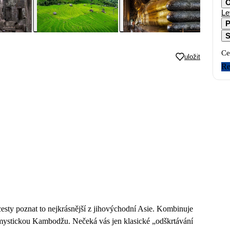
O
Le
P
S
Ce
uložit
Re
 cesty poznat to nejkrásnější z jihovýchodní Asie. Kombinuje
a mystickou Kambodžu. Nečeká vás jen klasické „odškrtávání