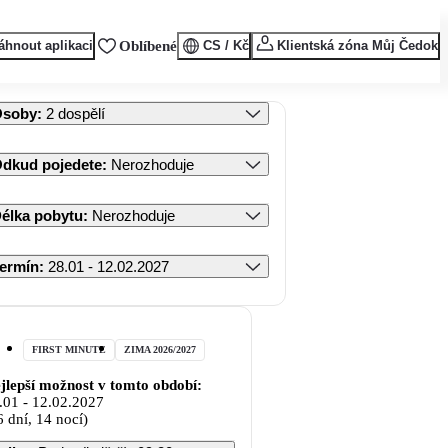
áhnout aplikaci
Oblíbené
CS / Kč
Klientská zóna Můj Čedok
Osoby
:
2 dospělí
dkud pojedete
:
Nerozhoduje
élka pobytu
:
Nerozhoduje
ermín
:
28.01 - 12.02.2027
FIRST MINUTE
ZIMA 2026/2027
jlepší možnost v tomto období:
.01
-
12.02.2027
6 dní, 14 nocí)