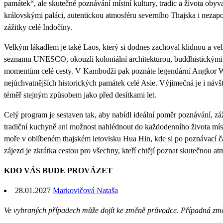
památek“, ale skutečné poznávání místní kultury, tradic a života oby
královskými paláci, autentickou atmosféru severního Thajska i nezap
zážitky celé Indočíny.
Velkým lákadlem je také Laos, který si dodnes zachoval klidnou a ve
seznamu UNESCO, okouzlí koloniální architekturou, buddhistickými c
momentům celé cesty. V Kambodži pak poznáte legendární Angkor Wa
nejúchvatnějších historických památek celé Asie. Výjimečná je i návště
téměř stejným způsobem jako před desítkami let.
Celý program je sestaven tak, aby nabídl ideální poměr poznávání, zá
tradiční kuchyně ani možnost nahlédnout do každodenního života mís
moře v oblíbeném thajském letovisku Hua Hin, kde si po poznávací čás
zájezd je zkrátka cestou pro všechny, kteří chtějí poznat skutečnou at
KDO VÁS BUDE PROVÁZET
28.01.2027
Markovičová Nataša
Ve vybraných případech může dojít ke změně průvodce. Případná zm