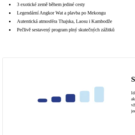
3 exotické země během jediné cesty
Legendární Angkor Wat a plavba po Mekongu
Autentická atmosféra Thajska, Laosu i Kambodže
Pečlivě sestavený program plný skutečných zážitků
S
Id
ak
vž
je