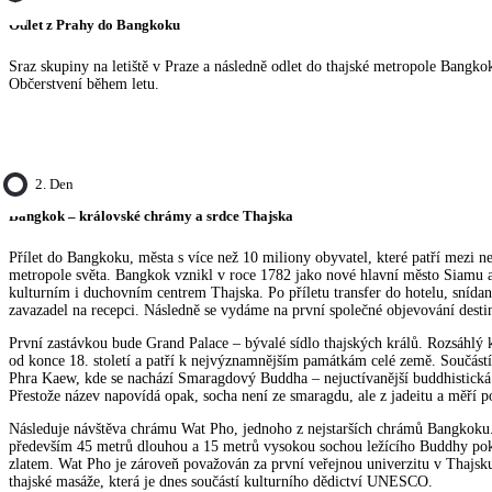
Odlet z Prahy do Bangkoku
Sraz skupiny na letiště v Praze a následně odlet do thajské metropole Bangko
Občerstvení během letu.
2. Den
Bangkok – královské chrámy a srdce Thajska
Přílet do Bangkoku, města s více než 10 miliony obyvatel, které patří mezi n
metropole světa. Bangkok vznikl v roce 1782 jako nové hlavní město Siamu a
kulturním i duchovním centrem Thajska. Po příletu transfer do hotelu, snída
zavazadel na recepci. Následně se vydáme na první společné objevování desti
První zastávkou bude Grand Palace – bývalé sídlo thajských králů. Rozsáhl
od konce 18. století a patří k nejvýznamnějším památkám celé země. Součástí
Phra Kaew, kde se nachází Smaragdový Buddha – nejuctívanější buddhistická
Přestože název napovídá opak, socha není ze smaragdu, ale z jadeitu a měří 
Následuje návštěva chrámu Wat Pho, jednoho z nejstarších chrámů Bangkok
především 45 metrů dlouhou a 15 metrů vysokou sochou ležícího Buddhy po
zlatem. Wat Pho je zároveň považován za první veřejnou univerzitu v Thajsku
thajské masáže, která je dnes součástí kulturního dědictví UNESCO.