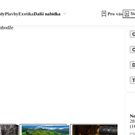
zdy
Plavby
Exotika
Další nabídka
Pro vás
St
ambodže
O
D
T
Ne
28
(1