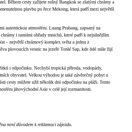
vatel. Během cesty zažijete rušný Bangkok se zlatými chrámy a
omenutelnou plavbu po řece Mekong, která patří mezi největší
lmi autentickou atmosféru. Luang Prabang, zapsaný na
hrámy i ranními obřady mnichů, které patří k nejsilnějším
t – největší chrámový komplex světa a jednu z
va plovoucích vesnic na jezeře Tonlé Sap, kde lidé stále žijí
žitků i odpočinku. Nechybí tropická příroda, vodopády,
tních obyvatel. Velkou výhodou je také závěrečný pobyt u
ti cesty můžete užít několik dní odpočinku na pláži. Tento
mosféru jihovýchodní Asie v celé její rozmanitosti.
ěna není důvodem k reklamaci zájezdu.