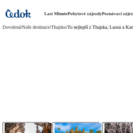
Last Minute
Pobytové zájezdy
Poznávací záje
více fotografií (15)
Dovolená
/
Naše destinace
/
Thajsko
/
To nejlepší z Thajska, Laosu a K