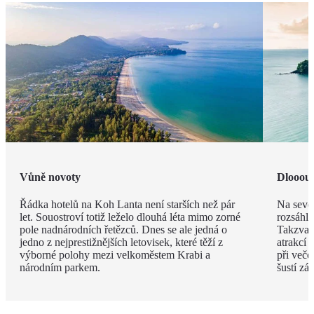
Vůně novoty
Dlooouh
Řádka hotelů na Koh Lanta není starších než pár
Na sever
let. Souostroví totiž leželo dlouhá léta mimo zorné
rozsáhlo
pole nadnárodních řetězců. Dnes se ale jedná o
Takzvaná
jedno z nejprestižnějších letovisek, které těží z
atrakcí 
výborné polohy mezi velkoměstem Krabi a
při več
národním parkem.
šustí zá