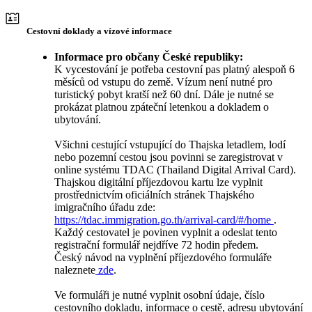
Cestovní doklady a vízové informace
Informace pro občany České republiky:
K vycestování je potřeba cestovní pas platný alespoň 6
měsíců od vstupu do země. Vízum není nutné pro
turistický pobyt kratší než 60 dní. Dále je nutné se
prokázat platnou zpáteční letenkou a dokladem o
ubytování.
Všichni cestující vstupující do Thajska letadlem, lodí
nebo pozemní cestou jsou povinni se zaregistrovat v
online systému TDAC (Thailand Digital Arrival Card).
Thajskou digitální příjezdovou kartu lze vyplnit
prostřednictvím oficiálních stránek Thajského
imigračního úřadu zde:
https://tdac.immigration.go.th/arrival-card/#/home
.
Každý cestovatel je povinen vyplnit a odeslat tento
registrační formulář nejdříve 72 hodin předem.
Český návod na vyplnění příjezdového formuláře
naleznete
zde
.
Ve formuláři je nutné vyplnit osobní údaje, číslo
cestovního dokladu, informace o cestě, adresu ubytování