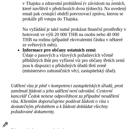
v Thajsku a zdravotní prohlášení (v závislosti na zemích,
které navštívil v předchozích dvou týdnech). Na uvedený
email pak cestující obdrží potvrzovací zprávu, kterou se
prokáže při vstupu do Thajska.
Na vyžádání je také nutné prokázat finanční prostředky v
hotovosti ve výši 20 000 THB na osobu nebo 40 000
THB na rodinu (případně ekvivalentní částku v některé
ze světových měn).
Informace pro občany ostatních zemí:
Údaje o pasových a vízových požadavcích včetně
přibližných lhůt pro vyřízení víz pro občany třetích zemí
jsou k dispozici u příslušných úřadů třetí země
(ministerstvo zahraničních věcí, zastupitelský úřad).
Udělení víza je plně v kompetenci zastupitelských úřadů, proti
zamítnutí žádosti o jeho udělení není odvolání. Cestovní
kancelář Čedok nenese odpovědnost za případné neudělení
víza. Klientům doporučujeme podávat žádosti o víza s
dostatečným předstihem a k žádosti dokládat všechny
požadované dokumenty.