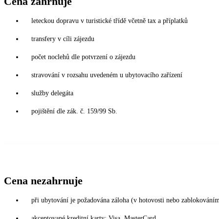
Cena zahrnuje
leteckou dopravu v turistické třídě včetně tax a příplatků
transfery v cíli zájezdu
počet noclehů dle potvrzení o zájezdu
stravování v rozsahu uvedeném u ubytovacího zařízení
služby delegáta
pojištění dle zák. č. 159/99 Sb.
Cena nezahrnuje
při ubytování je požadována záloha (v hotovosti nebo zablokováním
akceptované kreditní karty: Visa, MasterCard