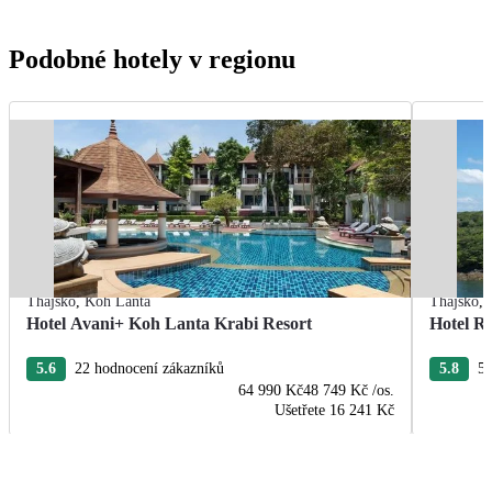
Podobné hotely v regionu
Thajsko
,
Koh Lanta
Thajsko
,
Hotel Avani+ Koh Lanta Krabi Resort
Hotel R
5.6
22 hodnocení zákazníků
5.8
5 
64 990 Kč
48 749 Kč
/os.
Ušetřete
16 241 Kč