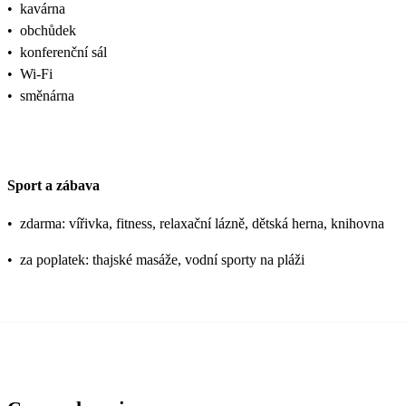
•
kavárna
•
obchůdek
•
konferenční sál
•
Wi-Fi
•
směnárna
Sport a zábava
•
zdarma: vířivka, fitness, relaxační lázně, dětská herna, knihovna
•
za poplatek: thajské masáže, vodní sporty na pláži