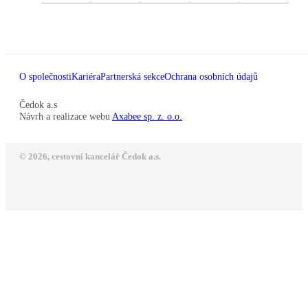
O společnosti
Kariéra
Partnerská sekce
Ochrana osobních údajů
Čedok a.s
Návrh a realizace webu
Axabee sp. z. o.o.
© 2026, cestovní kancelář Čedok a.s.