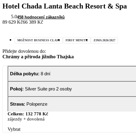
Hotel Chada Lanta Beach Resort & Spa
5.0
458 hodnocení zákazníků
89 629 Kč
66 389 Kč
MOŽNOST BUSINESS CLASS
FIRST MINUTE
ZIMA 2026/2027
Přidejte dovolenou do:
Chrámy a příroda jižního Thajska
Délka pobytu
:
8 dní
Pokoj
:
Silver Suite pro 2 osoby
Strava
:
Polopenze
Celkem:
132 778 Kč
zájezdy + dovolená
Vybrat