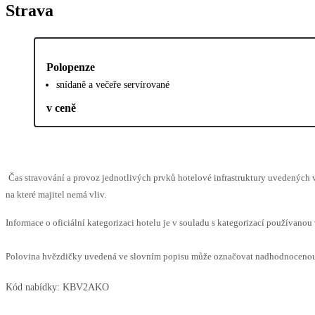
Strava
Polopenze
snídaně a večeře servírované
v ceně
Čas stravování a provoz jednotlivých prvků hotelové infrastruktury uvedenýc
na které majitel nemá vliv.
Informace o oficiální kategorizaci hotelu je v souladu s kategorizací používanou 
Polovina hvězdičky uvedená ve slovním popisu může označovat nadhodnocenou n
Kód nabídky:
KBV2AKO