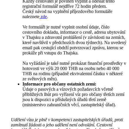
Každý cestovatel je povinen vyplnit a odeslat tento
registrační formulář nejdříve 72 hodin předem.
Český návod na vyplnění příjezdového formuláře
naleznete
zde
.
Ve formuláři je nutné vyplnit osobní údaje, číslo
cestovního dokladu, informace o cestě, adresu ubytování
v Thajsku a zdravotní prohlášení (v závislosti na zemích,
které navštívil v předchozích dvou týdnech). Na uvedený
email pak cestující obdrží potvrzovací zprávu, kterou se
prokáže při vstupu do Thajska.
Na vyžádání je také nutné prokázat finanční prostředky v
hotovosti ve výši 20 000 THB na osobu nebo 40 000
THB na rodinu (případně ekvivalentní částku v některé
ze světových měn).
Informace pro občany ostatních zemí:
Údaje o pasových a vízových požadavcích včetně
přibližných lhůt pro vyřízení víz pro občany třetích zemí
jsou k dispozici u příslušných úřadů třetí země
(ministerstvo zahraničních věcí, zastupitelský úřad).
Udělení víza je plně v kompetenci zastupitelských úřadů, proti
zamítnutí žádosti o jeho udělení není odvolání. Cestovní