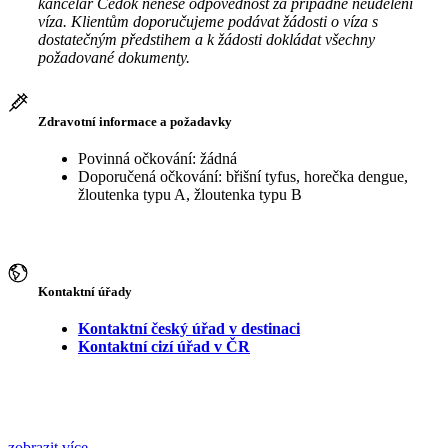
kancelář Čedok nenese odpovědnost za případné neudělení
víza. Klientům doporučujeme podávat žádosti o víza s
dostatečným předstihem a k žádosti dokládat všechny
požadované dokumenty.
Zdravotní informace a požadavky
Povinná očkování: žádná
Doporučená očkování: břišní tyfus, horečka dengue,
žloutenka typu A, žloutenka typu B
Kontaktní úřady
Kontaktní český úřad v destinaci
Kontaktní cizí úřad v ČR
zobrazit více