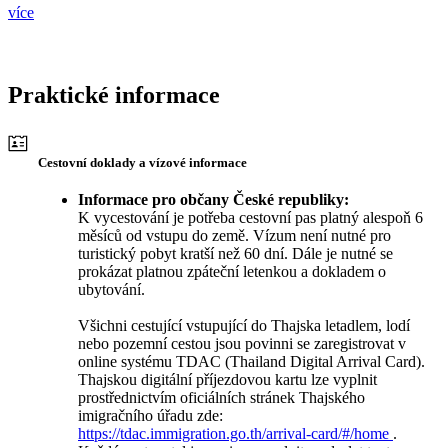
více
Praktické informace
Cestovní doklady a vízové informace
Informace pro občany České republiky:
K vycestování je potřeba cestovní pas platný alespoň 6
měsíců od vstupu do země. Vízum není nutné pro
turistický pobyt kratší než 60 dní. Dále je nutné se
prokázat platnou zpáteční letenkou a dokladem o
ubytování.
Všichni cestující vstupující do Thajska letadlem, lodí
nebo pozemní cestou jsou povinni se zaregistrovat v
online systému TDAC (Thailand Digital Arrival Card).
Thajskou digitální příjezdovou kartu lze vyplnit
prostřednictvím oficiálních stránek Thajského
imigračního úřadu zde:
https://tdac.immigration.go.th/arrival-card/#/home
.