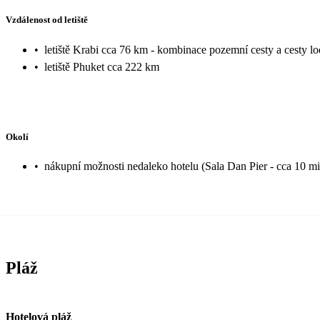
Vzdálenost od letiště
•
letiště Krabi cca 76 km - kombinace pozemní cesty a cesty lo
•
letiště Phuket cca 222 km
Okolí
•
nákupní možnosti nedaleko hotelu (Sala Dan Pier - cca 10 m
Pláž
Hotelová pláž