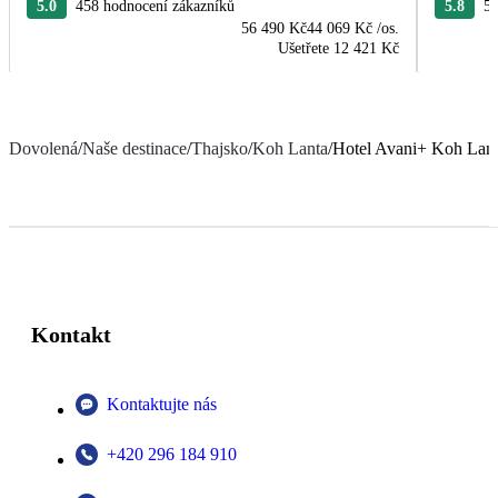
5.0
458 hodnocení zákazníků
5.8
5 
56 490 Kč
44 069 Kč
/os.
Ušetřete
12 421 Kč
Dovolená
/
Naše destinace
/
Thajsko
/
Koh Lanta
/
Hotel Avani+ Koh Lant
Kontakt
Kontaktujte nás
+420 296 184 910