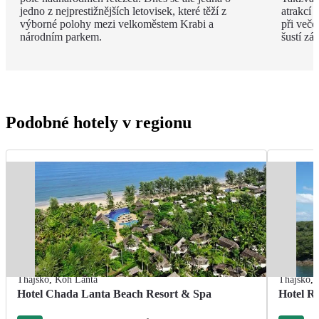
jedno z nejprestižnějších letovisek, které těží z
atrakcí 
výborné polohy mezi velkoměstem Krabi a
při več
národním parkem.
šustí zá
Podobné hotely v regionu
Thajsko
,
Koh Lanta
Thajsko
,
Hotel Chada Lanta Beach Resort & Spa
Hotel R