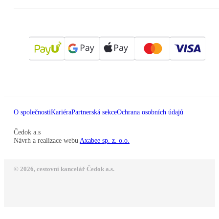
O společnosti
Kariéra
Partnerská sekce
Ochrana osobních údajů
Čedok a.s
Návrh a realizace webu
Axabee sp. z. o.o.
© 2026, cestovní kancelář Čedok a.s.