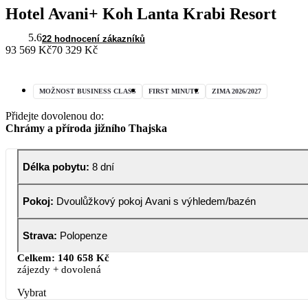
Hotel Avani+ Koh Lanta Krabi Resort
5.6
22 hodnocení zákazníků
93 569 Kč
70 329 Kč
MOŽNOST BUSINESS CLASS
FIRST MINUTE
ZIMA 2026/2027
Přidejte dovolenou do:
Chrámy a příroda jižního Thajska
Délka pobytu
:
8 dní
Pokoj
:
Dvoulůžkový pokoj Avani s výhledem/bazén
Strava
:
Polopenze
Celkem:
140 658 Kč
zájezdy + dovolená
Vybrat