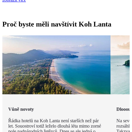
Proč byste měli navštívit Koh Lanta
Vůně novoty
Dlooouh
Řádka hotelů na Koh Lanta není starších než pár
Na sever
let. Souostroví totiž leželo dlouhá léta mimo zorné
rozsáhlo
pole nadnárodních řetězců. Dnes se ale jedná o
Takzvaná