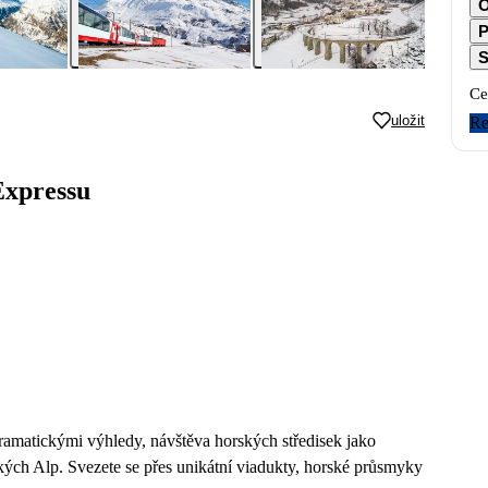
O
P
S
Ce
uložit
Re
Expressu
oramatickými výhledy, návštěva horských středisek jako
kých Alp. Svezete se přes unikátní viadukty, horské průsmyky