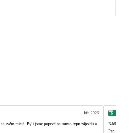
bře 2026
6
Ric
 na svém mistě. Byli jsme poprvé na tomto typu zájezdu a
Nádherný zájez
Pan Přemysl Ka