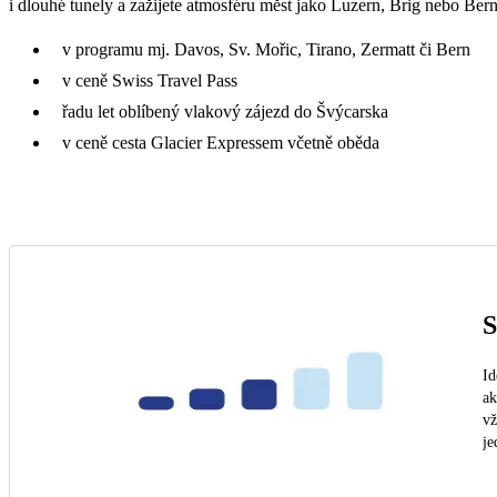
i dlouhé tunely a zažijete atmosféru měst jako Luzern, Brig nebo Bern
v programu mj. Davos, Sv. Mořic, Tirano, Zermatt či Bern
v ceně Swiss Travel Pass
řadu let oblíbený vlakový zájezd do Švýcarska
v ceně cesta Glacier Expressem včetně oběda
S
Id
ak
vž
je