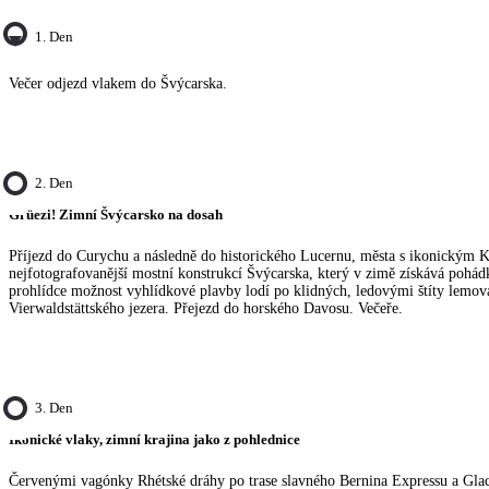
1. Den
Večer odjezd vlakem do Švýcarska.
2. Den
Grüezi! Zimní Švýcarsko na dosah
Příjezd do Curychu a následně do historického Lucernu, města s ikonickým
nejfotografovanější mostní konstrukcí Švýcarska, který v zimě získává pohá
prohlídce možnost vyhlídkové plavby lodí po klidných, ledovými štíty lemo
Vierwaldstättského jezera. Přejezd do horského Davosu. Večeře.
3. Den
Ikonické vlaky, zimní krajina jako z pohlednice
Červenými vagónky Rhétské dráhy po trase slavného Bernina Expressu a Glac