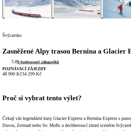
Švýcarsko
Zasněžené Alpy trasou Bernina a Glacier 
5.8
5 hodnocení zákazníků
POZNÁVACÍ ZÁJEZDY
48 990 Kč
34 299 Kč
Proč si vybrat tento výlet?
Čekají vás legendární trasy Glacier Express a Bernina Express s pan
Davos, Zermatt nebo Sv. Mořic a dechberoucí zimní scenérie švýcars