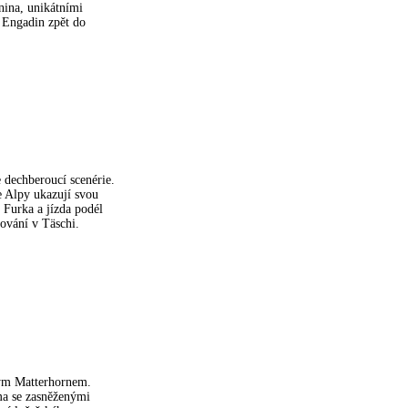
nina, unikátními
 Engadin zpět do
 dechberoucí scenérie.
 Alpy ukazují svou
 Furka a jízda podél
ování v Täschi.
kým Matterhornem.
ma se zasněženými