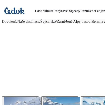
Last Minute
Pobytové zájezdy
Poznávací záje
více fotografií (10)
Dovolená
/
Naše destinace
/
Švýcarsko
/
Zasněžené Alpy trasou Bernina 