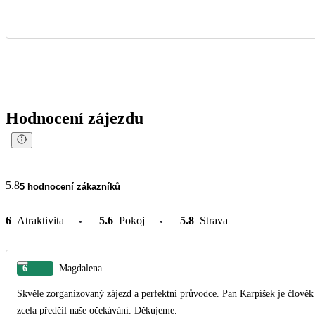
Hodnocení zájezdu
5.8
5 hodnocení zákazníků
6
Atraktivita
5.6
Pokoj
5.8
Strava
6
Magdalena
Skvěle zorganizovaný zájezd a perfektní průvodce. Pan Karpíšek je člověk
zcela předčil naše očekávání. Děkujeme.