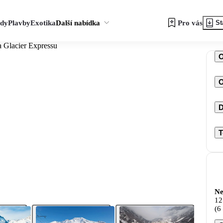
zdy
Plavby
Exotika
Další nabídka
Pro vás
St
a Glacier Expressu
O
D
T
Ne
12
(6