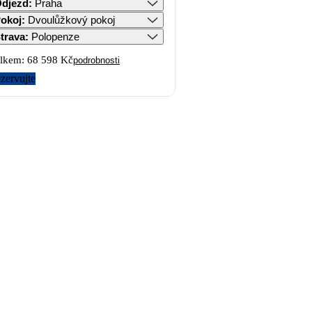
djezd
:
Praha
okoj
:
Dvoulůžkový pokoj
trava
:
Polopenze
lkem:
68 598 Kč
podrobnosti
zervujte