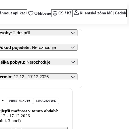
áhnout aplikaci
Oblíbené
CS / Kč
Klientská zóna Můj Čedok
Osoby
:
2 dospělí
dkud pojedete
:
Nerozhoduje
élka pobytu
:
Nerozhoduje
ermín
:
12.12 - 17.12.2026
FIRST MINUTE
ZIMA 2026/2027
jlepší možnost v tomto období:
.12
-
17.12.2026
 dní, 3 noci)