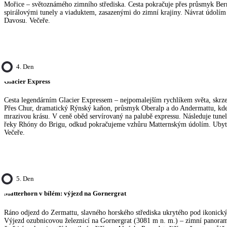
Mořice – světoznámého zimního střediska. Cesta pokračuje přes průsmyk Ber
spirálovými tunely a viaduktem, zasazenými do zimní krajiny. Návrat údolím
Davosu. Večeře.
4. Den
Glacier Express
Cesta legendárním Glacier Expressem – nejpomalejším rychlíkem světa, skrze
Přes Chur, dramatický Rýnský kaňon, průsmyk Oberalp a do Andermattu, kde
mrazivou krásu. V ceně oběd servírovaný na palubě expressu. Následuje tunel
řeky Rhóny do Brigu, odkud pokračujeme vzhůru Matternským údolím. Ubyt
Večeře.
5. Den
Matterhorn v bílém: výjezd na Gornergrat
Ráno odjezd do Zermattu, slavného horského střediska ukrytého pod ikonic
Výjezd ozubnicovou železnicí na Gornergrat (3081 m n. m.) – zimní panora