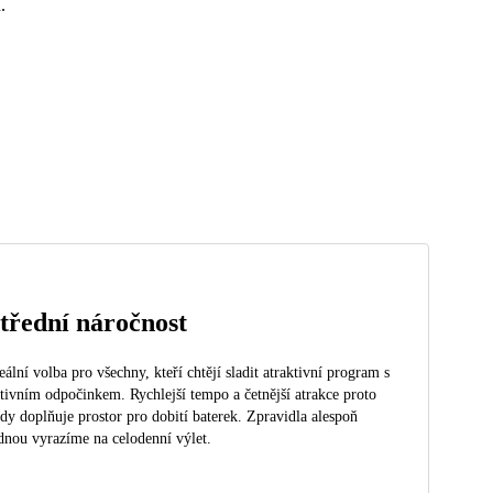
.
třední náročnost
eální volba pro všechny, kteří chtějí sladit atraktivní program s
tivním odpočinkem. Rychlejší tempo a četnější atrakce proto
dy doplňuje prostor pro dobití baterek. Zpravidla alespoň
dnou vyrazíme na celodenní výlet.