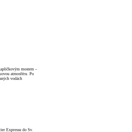
 Kapličkovým mostem –
dkovou atmosféru. Po
vaných vodách
ier Expressu do Sv.