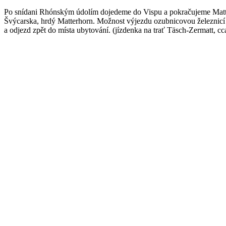
Po snídani Rhónským údolím dojedeme do Vispu a pokračujeme Matter
Švýcarska, hrdý Matterhorn. Možnost výjezdu ozubnicovou železnicí
a odjezd zpět do místa ubytování. (jízdenka na trať Täsch-Zermatt, cc