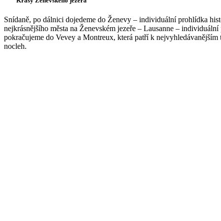
Krásy Ženevského jezera
Snídaně, po dálnici dojedeme do Ženevy – individuální prohlídka his
nejkrásnějšího města na Ženevském jezeře – Lausanne – individuální
pokračujeme do Vevey a Montreux, která patří k nejvyhledávanějším tu
nocleh.