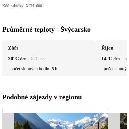
Kód nabídky:
XCH1608
Průměrné teploty - Švýcarsko
Září
Říjen
20
°C
8
°C
14
°C
5
den
noc
den
počet slunných hodin
5 h
počet slunnýc
Podobné zájezdy v regionu