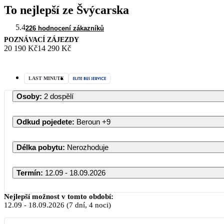
To nejlepší ze Švýcarska
5.4
226 hodnocení zákazníků
POZNÁVACÍ ZÁJEZDY
20 190 Kč
14 290 Kč
LAST MINUTE
Osoby
:
2 dospělí
Odkud pojedete
:
Beroun
+9
Délka pobytu
:
Nerozhoduje
Termín
:
12.09 - 18.09.2026
Nejlepší možnost v tomto období:
12.09
-
18.09.2026
(7 dní, 4 noci)