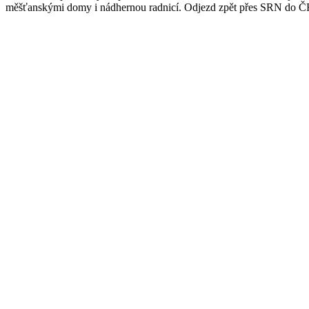
měšťanskými domy i nádhernou radnicí. Odjezd zpět přes SRN do Č