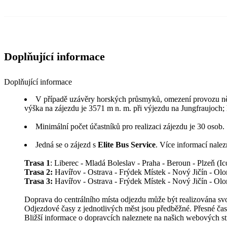
Doplňující informace
Doplňující informace
V případě uzávěry horských průsmyků, omezení provozu ně
výška na zájezdu je 3571 m n. m. při výjezdu na Jungfraujoch
Minimální počet účastníků pro realizaci zájezdu je 30 osob.
Jedná se o zájezd s
Elite Bus Service
. Více informací nale
Trasa 1
: Liberec - Mladá Boleslav - Praha - Beroun - Plzeň (
Trasa 2:
Havířov - Ostrava - Frýdek Místek - Nový Jičín - Olom
Trasa 3:
Havířov - Ostrava - Frýdek Místek - Nový Jičín - Olo
Doprava do centrálního místa odjezdu může být realizována s
Odjezdové časy z jednotlivých měst jsou předběžné. Přesné ča
Bližší informace o dopravcích naleznete na našich webových s