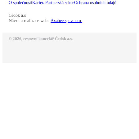
O společnosti
Kariéra
Partnerská sekce
Ochrana osobních údajů
Čedok a.s
Návrh a realizace webu
Axabee sp. z. o.o.
© 2026, cestovní kancelář Čedok a.s.