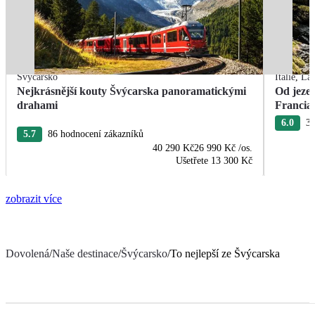
Švýcarsko
Itálie
,
Lag
Nejkrásnější kouty Švýcarska panoramatickými
Od jezer
drahami
Francia
6.0
3 
5.7
86 hodnocení zákazníků
40 290 Kč
26 990 Kč
/os.
Ušetřete
13 300 Kč
zobrazit více
Dovolená
/
Naše destinace
/
Švýcarsko
/
To nejlepší ze Švýcarska