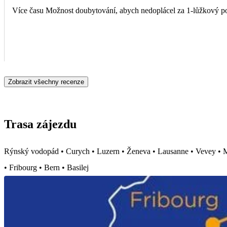
Více času Možnost doubytování, abych nedoplácel za 1-lůžkový p
Zobrazit všechny recenze
Trasa zájezdu
Rýnský vodopád • Curych • Luzern • Ženeva • Lausanne • Vevey • Mo
• Fribourg • Bern • Basilej