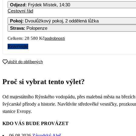
Odjezd
:
Frýdek Místek, 14:30
Cestovní řád
Pokoj
:
Dvoulůžkový pokoj, 2 oddělená lůžka
Strava
:
Polopenze
Celkem:
28 580 Kč
podrobnosti
Rezervujte
uložit do oblíbených
Proč si vybrat tento výlet?
Od majestátního Rýnského vodopádu, přes malebná města na březích Že
švýcarské přírody a historie. Navštívíte středověké vesničky, prozkou
stanice Evropy.
KDO VÁS BUDE PROVÁZET
06.08.2026
Závodský Aleš