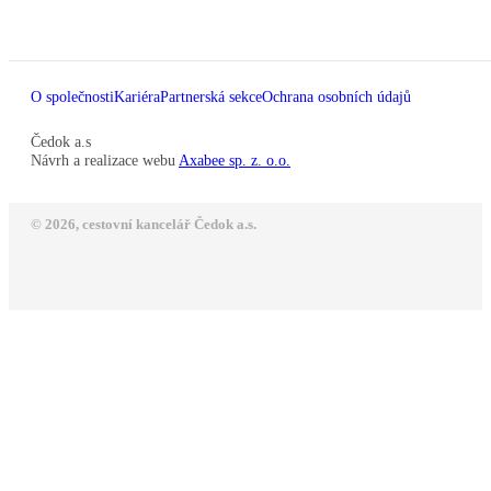
O společnosti
Kariéra
Partnerská sekce
Ochrana osobních údajů
Čedok a.s
Návrh a realizace webu
Axabee sp. z. o.o.
© 2026, cestovní kancelář Čedok a.s.