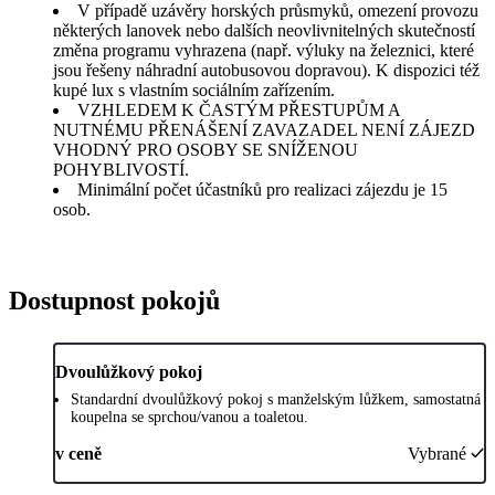
V případě uzávěry horských průsmyků, omezení provozu
některých lanovek nebo dalších neovlivnitelných skutečností
změna programu vyhrazena (např. výluky na železnici, které
jsou řešeny náhradní autobusovou dopravou). K dispozici též
kupé lux s vlastním sociálním zařízením.
VZHLEDEM K ČASTÝM PŘESTUPŮM A
NUTNÉMU PŘENÁŠENÍ ZAVAZADEL NENÍ ZÁJEZD
VHODNÝ PRO OSOBY SE SNÍŽENOU
POHYBLIVOSTÍ.
Minimální počet účastníků pro realizaci zájezdu je 15
osob.
Dostupnost pokojů
Dvoulůžkový pokoj
Standardní dvoulůžkový pokoj s manželským lůžkem, samostatná
koupelna se sprchou/vanou a toaletou.
v ceně
Vybrané