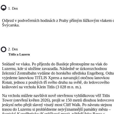
1. Den
Odjezd v podvečerních hodinách z Prahy přímým lůžkovým vlakem 
Švýcarska.
2. Den
Titlis a Luzern
Snídaně ve vlaku. Po příjezdu do Basileje přestoupíme na vlak do
Luzernu, kde si uložíme zavazadla. Následně se úzkorozchodnou
železnicí Zentralbahn vydáme do horského střediska Engelberg. Odt
vyjedeme lanovkou TITLIS Xpress a navazující otočnou lanovkou
Rotair, jednou z pouhých tří svého druhu na světě, do ledovcového
království na vrcholu Klein Titlis (3 028 m n. m.).
Na vrcholu můžete navštívit nově otevřenou vyhlídkovou věž Titlis
Tower (otevření květen 2026), projít se 150 metrů dlouhou ledovcov
jeskyní nebo přejít slavný visutý most Cliff Walk. Po návratu stejnou
trasou do Luzernu si prohlédneme nejvýznamnější památky města –
ikonický Kapellbrücke (Kapličkový most), nábřeží řeky Reuss s