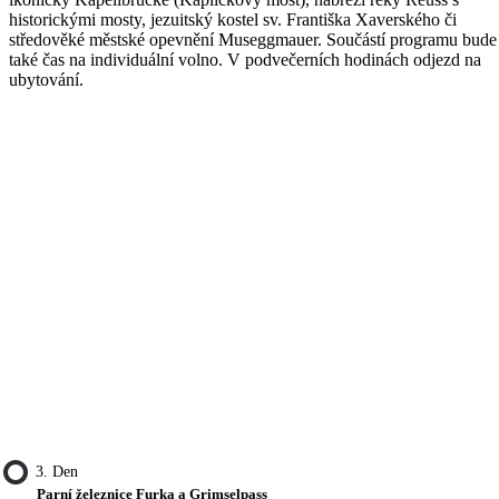
historickými mosty, jezuitský kostel sv. Františka Xaverského či
středověké městské opevnění Museggmauer. Součástí programu bude
také čas na individuální volno. V podvečerních hodinách odjezd na
ubytování.
3. Den
Parní železnice Furka a Grimselpass