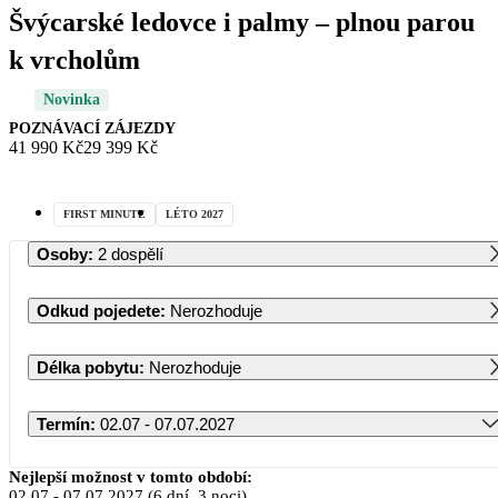
Švýcarské ledovce i palmy – plnou parou
k vrcholům
Novinka
POZNÁVACÍ ZÁJEZDY
41 990 Kč
29 399 Kč
FIRST MINUTE
LÉTO 2027
Osoby
:
2 dospělí
Odkud pojedete
:
Nerozhoduje
Délka pobytu
:
Nerozhoduje
Termín
:
02.07 - 07.07.2027
Červenec 2027
Nejlepší možnost v tomto období:
02.07
-
07.07.2027
(6 dní, 3 noci)