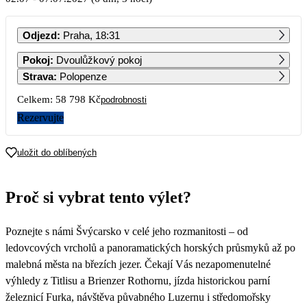
PO
ÚT
ST
ČT
PÁ
SO
NE
Odjezd
:
Praha, 18:31
1
2
3
4
Pokoj
:
Dvoulůžkový pokoj
29 399
Strava
:
Polopenze
5
6
7
8
9
10
11
Celkem:
58 798 Kč
podrobnosti
Rezervujte
12
13
14
15
16
17
18
uložit do oblíbených
19
20
21
22
23
24
25
Proč si vybrat tento výlet?
26
27
28
29
30
31
Poznejte s námi Švýcarsko v celé jeho rozmanitosti – od
ledovcových vrcholů a panoramatických horských průsmyků až po
malebná města na březích jezer. Čekají Vás nezapomenutelné
výhledy z Titlisu a Brienzer Rothornu, jízda historickou parní
železnicí Furka, návštěva půvabného Luzernu i středomořsky