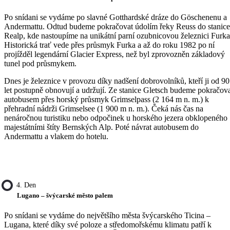
Po snídani se vydáme po slavné Gotthardské dráze do Göschenenu a
Andermattu. Odtud budeme pokračovat údolím řeky Reuss do stanice
Realp, kde nastoupíme na unikátní parní ozubnicovou železnici Furka
Historická trať vede přes průsmyk Furka a až do roku 1982 po ní
projížděl legendární Glacier Express, než byl zprovozněn základový
tunel pod průsmykem.
Dnes je železnice v provozu díky nadšení dobrovolníků, kteří ji od 90
let postupně obnovují a udržují. Ze stanice Gletsch budeme pokračov
autobusem přes horský průsmyk Grimselpass (2 164 m n. m.) k
přehradní nádrži Grimselsee (1 900 m n. m.). Čeká nás čas na
nenáročnou turistiku nebo odpočinek u horského jezera obklopeného
majestátními štíty Bernských Alp. Poté návrat autobusem do
Andermattu a vlakem do hotelu.
4. Den
Lugano – švýcarské město palem
Po snídani se vydáme do největšího města švýcarského Ticina –
Lugana, které díky své poloze a středomořskému klimatu patří k