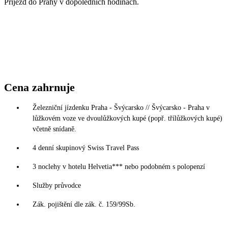
Příjezd do Prahy v dopoledních hodinách.
Cena zahrnuje
Železniční jízdenku Praha - Švýcarsko // Švýcarsko - Praha v
lůžkovém voze ve dvoulůžkových kupé (popř. třílůžkových kupé)
včetně snídaně.
4 denní skupinový Swiss Travel Pass
3 noclehy v hotelu Helvetia*** nebo podobném s polopenzí
Služby průvodce
Zák. pojištění dle zák. č. 159/99Sb.