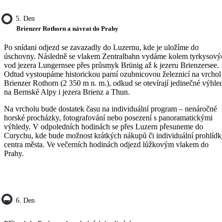
5. Den
Brienzer Rothorn a návrat do Prahy
Po snídani odjezd se zavazadly do Luzernu, kde je uložíme do
úschovny. Následně se vlakem Zentralbahn vydáme kolem tyrkysový
vod jezera Lungernsee přes průsmyk Brünig až k jezeru Brienzersee.
Odtud vystoupáme historickou parní ozubnicovou železnicí na vrchol
Brienzer Rothorn (2 350 m n. m.), odkud se otevírají jedinečné výhle
na Bernské Alpy i jezera Brienz a Thun.
Na vrcholu bude dostatek času na individuální program – nenáročné
horské procházky, fotografování nebo posezení s panoramatickými
výhledy. V odpoledních hodinách se přes Luzern přesuneme do
Curychu, kde bude možnost krátkých nákupů či individuální prohlíd
centra města. Ve večerních hodinách odjezd lůžkovým vlakem do
Prahy.
6. Den