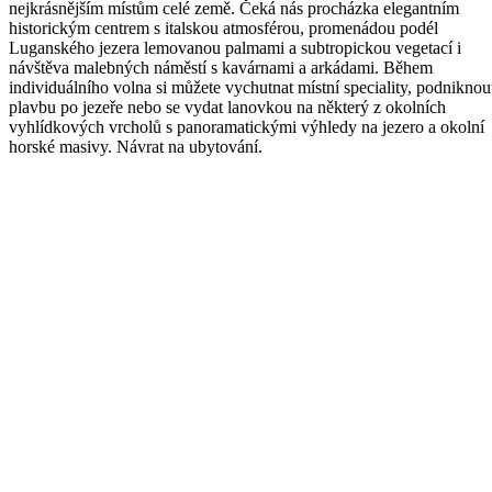
nejkrásnějším místům celé země. Čeká nás procházka elegantním
historickým centrem s italskou atmosférou, promenádou podél
Luganského jezera lemovanou palmami a subtropickou vegetací i
návštěva malebných náměstí s kavárnami a arkádami. Během
individuálního volna si můžete vychutnat místní speciality, podniknou
plavbu po jezeře nebo se vydat lanovkou na některý z okolních
vyhlídkových vrcholů s panoramatickými výhledy na jezero a okolní
horské masivy. Návrat na ubytování.