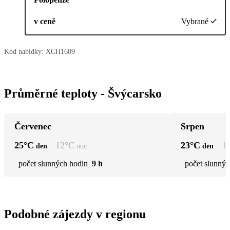
v ceně
Vybrané
Kód nabídky:
XCH1609
Průměrné teploty - Švýcarsko
Červenec
Srpen
25
°C
12
°C
23
°C
1
den
noc
den
počet slunných hodin
9 h
počet slunnýc
Podobné zájezdy v regionu