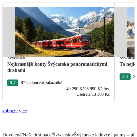
Švýcarsko
Švýcarsk
Nejkrásnější kouty Švýcarska panoramatickými
To nejle
drahami
5.4
22
5.7
87 hodnocení zákazníků
40 290 Kč
26 990 Kč
/os.
Ušetřete
13 300 Kč
zobrazit více
Dovolená
/
Naše destinace
/
Švýcarsko
/
Švýcarské ledovce i palmy – pl