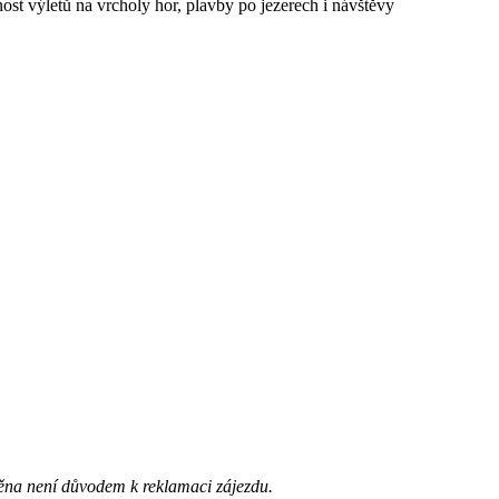
st výletů na vrcholy hor, plavby po jezerech i návštěvy
ěna není důvodem k reklamaci zájezdu.