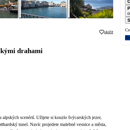
O
P
o
S
Ce
uložit
Re
ickými drahami
 alpských scenérií. Užijete si kouzlo švýcarských jezer,
tthardský tunel. Navíc projedete malebné vesnice a města,