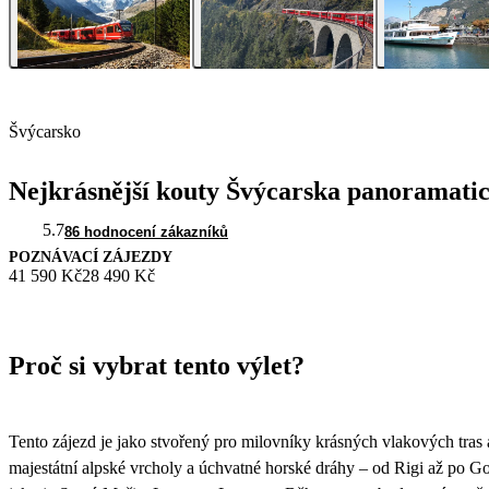
Švýcarsko
Nejkrásnější kouty Švýcarska panoramat
5.7
86 hodnocení zákazníků
POZNÁVACÍ ZÁJEZDY
41 590 Kč
28 490 Kč
Proč si vybrat tento výlet?
Tento zájezd je jako stvořený pro milovníky krásných vlakových tras a
majestátní alpské vrcholy a úchvatné horské dráhy – od Rigi až po Go