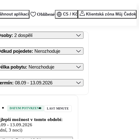
áhnout aplikaci
Oblíbené
CS / Kč
Klientská zóna Můj Čedok
Osoby
:
2 dospělí
dkud pojedete
:
Nerozhoduje
élka pobytu
:
Nerozhoduje
ermín
:
08.09 - 13.09.2026
DATUM POTVRZENO
LAST MINUTE
jlepší možnost v tomto období:
.09
-
13.09.2026
 dní, 3 noci)