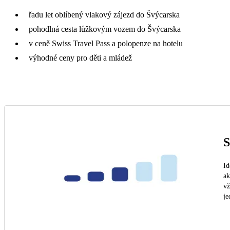
řadu let oblíbený vlakový zájezd do Švýcarska
pohodlná cesta lůžkovým vozem do Švýcarska
v ceně Swiss Travel Pass a polopenze na hotelu
výhodné ceny pro děti a mládež
S
Id
ak
vž
je