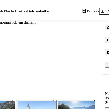
zdy
Plavby
Exotika
Další nabídka
Pro vás
St
anoramatickými drahami
O
D
T
Ne
08
(6