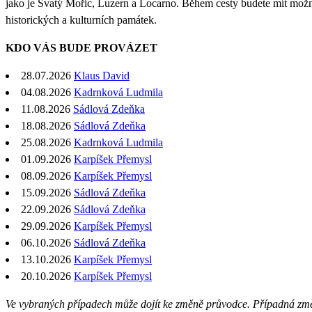
jako je Svatý Mořic, Luzern a Locarno. Během cesty budete mít možno
historických a kulturních památek.
KDO VÁS BUDE PROVÁZET
28.07.2026
Klaus David
04.08.2026
Kadrnková Ludmila
11.08.2026
Sádlová Zdeňka
18.08.2026
Sádlová Zdeňka
25.08.2026
Kadrnková Ludmila
01.09.2026
Karpíšek Přemysl
08.09.2026
Karpíšek Přemysl
15.09.2026
Sádlová Zdeňka
22.09.2026
Sádlová Zdeňka
29.09.2026
Karpíšek Přemysl
06.10.2026
Sádlová Zdeňka
13.10.2026
Karpíšek Přemysl
20.10.2026
Karpíšek Přemysl
Ve vybraných případech může dojít ke změně průvodce. Případná zm