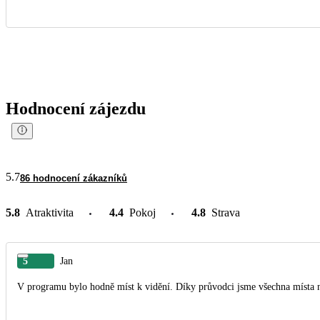
Hodnocení zájezdu
5.7
86 hodnocení zákazníků
5.8
Atraktivita
4.4
Pokoj
4.8
Strava
5
Jan
V programu bylo hodně míst k vidění. Díky průvodci jsme všechna místa na