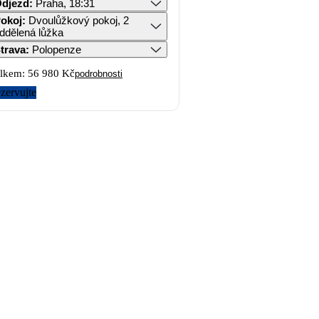
djezd
:
Praha, 18:31
okoj
:
Dvoulůžkový pokoj, 2
ddělená lůžka
trava
:
Polopenze
lkem:
56 980 Kč
podrobnosti
zervujte