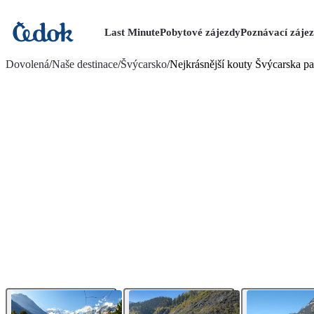
Last Minute
Pobytové zájezdy
Poznávací záje
více fotografií (16)
Dovolená
/
Naše destinace
/
Švýcarsko
/
Nejkrásnější kouty Švýcarska p