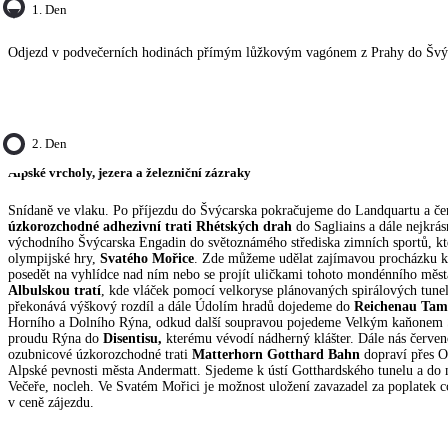
1. Den
Odjezd v podvečerních hodinách přímým lůžkovým vagónem z Prahy do Švý
2. Den
Alpské vrcholy, jezera a železniční zázraky
Snídaně ve vlaku. Po příjezdu do Švýcarska pokračujeme do Landquartu a č
úzkorozchodné adhezivní trati Rhétských drah
do Sagliains a dále nejkrá
východního Švýcarska Engadin do světoznámého střediska zimních sportů, kte
olympijské hry,
Svatého Mořice
. Zde můžeme udělat zajímavou procházku ko
posedět na vyhlídce nad ním nebo se projít uličkami tohoto mondénního měs
Albulskou tratí
, kde vláček pomocí velkoryse plánovaných spirálových tune
překonává výškový rozdíl a dále Údolím hradů dojedeme do
Reichenau Tam
Horního a Dolního Rýna, odkud další soupravou pojedeme Velkým kaňonem 
proudu Rýna do
Disentisu,
kterému vévodí nádherný klášter. Dále nás červe
ozubnicové úzkorozchodné trati
Matterhorn Gotthard Bahn
dopraví přes O
Alpské pevnosti města Andermatt. Sjedeme k ústí Gotthardského tunelu a do 
Večeře, nocleh. Ve Svatém Mořici je možnost uložení zavazadel za poplatek c
v ceně zájezdu.