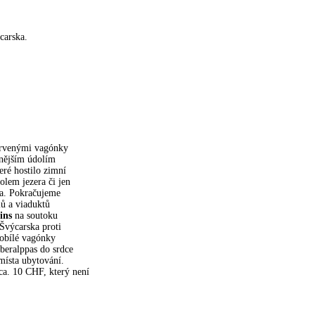
carska.
ervenými vagónky
snějším údolím
ré hostilo zimní
lem jezera či jen
ta. Pokračujeme
lů a viaduktů
ins
na soutoku
Švýcarska proti
nobílé vagónky
beralppas do srdce
místa ubytování.
ca. 10 CHF, který není