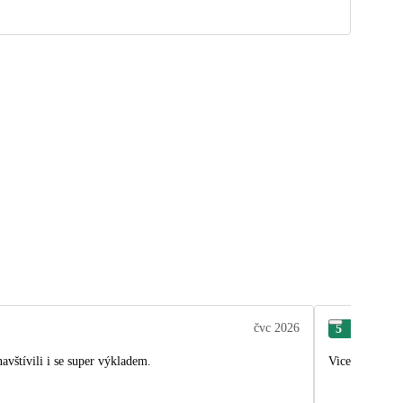
čvc 2026
5
Tom
vštívili i se super výkladem.
Vice dní na da