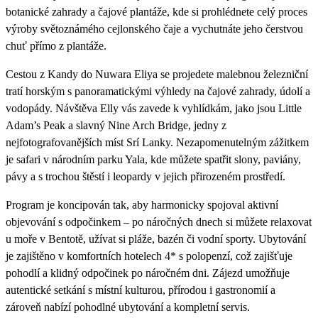
botanické zahrady a čajové plantáže, kde si prohlédnete celý proces
výroby světoznámého cejlonského čaje a vychutnáte jeho čerstvou
chuť přímo z plantáže.
Cestou z Kandy do Nuwara Eliya se projedete malebnou železniční
tratí horským s panoramatickými výhledy na čajové zahrady, údolí a
vodopády. Návštěva Elly vás zavede k vyhlídkám, jako jsou Little
Adam’s Peak a slavný Nine Arch Bridge, jedny z
nejfotografovanějších míst Srí Lanky. Nezapomenutelným zážitkem
je safari v národním parku Yala, kde můžete spatřit slony, paviány,
pávy a s trochou štěstí i leopardy v jejich přirozeném prostředí.
Program je koncipován tak, aby harmonicky spojoval aktivní
objevování s odpočinkem – po náročných dnech si můžete relaxovat
u moře v Bentotě, užívat si pláže, bazén či vodní sporty. Ubytování
je zajištěno v komfortních hotelech 4* s polopenzí, což zajišťuje
pohodlí a klidný odpočinek po náročném dni. Zájezd umožňuje
autentické setkání s místní kulturou, přírodou i gastronomií a
zároveň nabízí pohodlné ubytování a kompletní servis.