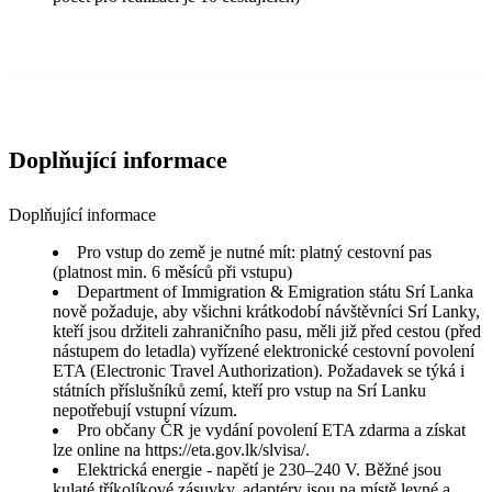
Doplňující informace
Doplňující informace
Pro vstup do země je nutné mít: platný cestovní pas
(platnost min. 6 měsíců při vstupu)
Department of Immigration & Emigration státu Srí Lanka
nově požaduje, aby všichni krátkodobí návštěvníci Srí Lanky,
kteří jsou držiteli zahraničního pasu, měli již před cestou (před
nástupem do letadla) vyřízené elektronické cestovní povolení
ETA (Electronic Travel Authorization). Požadavek se týká i
státních příslušníků zemí, kteří pro vstup na Srí Lanku
nepotřebují vstupní vízum.
Pro občany ČR je vydání povolení ETA zdarma a získat
lze online na https://eta.gov.lk/slvisa/.
Elektrická energie - napětí je 230–240 V. Běžné jsou
kulaté tříkolíkové zásuvky, adaptéry jsou na místě levné a