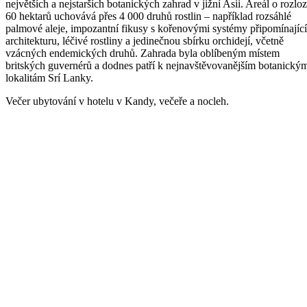
největších a nejstarších botanických zahrad v jižní Asii. Areál o rozlo
60 hektarů uchovává přes 4 000 druhů rostlin – například rozsáhlé
palmové aleje, impozantní fikusy s kořenovými systémy připomínajíc
architekturu, léčivé rostliny a jedinečnou sbírku orchidejí, včetně
vzácných endemických druhů. Zahrada byla oblíbeným místem
britských guvernérů a dodnes patří k nejnavštěvovanějším botanický
lokalitám Srí Lanky.
Večer ubytování v hotelu v Kandy, večeře a nocleh.