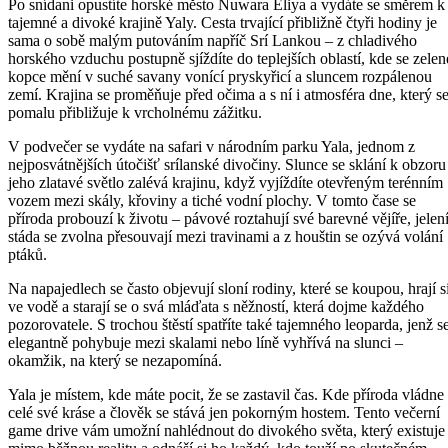
Po snídani opustíte horské město Nuwara Eliya a vydáte se směrem k
tajemné a divoké krajině Yaly. Cesta trvající přibližně čtyři hodiny je
sama o sobě malým putováním napříč Srí Lankou – z chladivého
horského vzduchu postupně sjíždíte do teplejších oblastí, kde se zelen
kopce mění v suché savany vonící pryskyřicí a sluncem rozpálenou
zemí. Krajina se proměňuje před očima a s ní i atmosféra dne, který s
pomalu přibližuje k vrcholnému zážitku.
V podvečer se vydáte na safari v národním parku Yala, jednom z
nejposvátnějších útočišť srílanské divočiny. Slunce se sklání k obzoru
jeho zlatavé světlo zalévá krajinu, když vyjíždíte otevřeným terénním
vozem mezi skály, křoviny a tiché vodní plochy. V tomto čase se
příroda probouzí k životu – pávové roztahují své barevné vějíře, jelen
stáda se zvolna přesouvají mezi travinami a z houštin se ozývá volání
ptáků.
Na napajedlech se často objevují sloní rodiny, které se koupou, hrají s
ve vodě a starají se o svá mláďata s něžností, která dojme každého
pozorovatele. S trochou štěstí spatříte také tajemného leoparda, jenž s
elegantně pohybuje mezi skalami nebo líně vyhřívá na slunci –
okamžik, na který se nezapomíná.
Yala je místem, kde máte pocit, že se zastavil čas. Kde příroda vládne
celé své kráse a člověk se stává jen pokorným hostem. Tento večerní
game drive vám umožní nahlédnout do divokého světa, který existuje