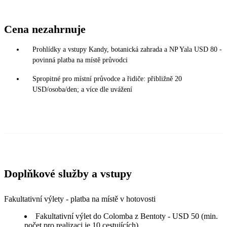
Cena nezahrnuje
Prohlídky a vstupy Kandy, botanická zahrada a NP Yala USD 80 -
povinná platba na místě průvodci
Spropitné pro místní průvodce a řidiče: přibližně 20
USD/osoba/den; a více dle uvážení
Doplňkové služby a vstupy
Fakultativní výlety - platba na místě v hotovosti
Fakultativní výlet do Colomba z Bentoty - USD 50 (min.
počet pro realizaci je 10 cestujících)