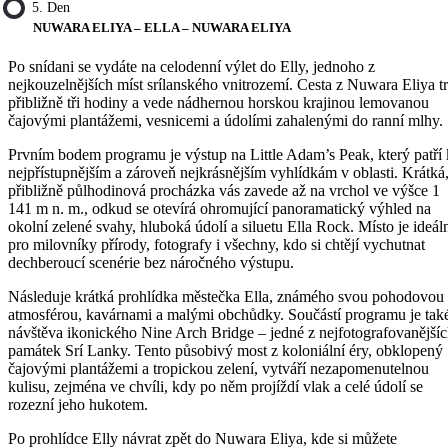
5. Den
NUWARA ELIYA – ELLA – NUWARA ELIYA
Po snídani se vydáte na celodenní výlet do Elly, jednoho z
nejkouzelnějších míst srílanského vnitrozemí. Cesta z Nuwara Eliya t
přibližně tři hodiny a vede nádhernou horskou krajinou lemovanou
čajovými plantážemi, vesnicemi a údolími zahalenými do ranní mlhy.
Prvním bodem programu je výstup na Little Adam’s Peak, který patří 
nejpřístupnějším a zároveň nejkrásnějším vyhlídkám v oblasti. Krátká
přibližně půlhodinová procházka vás zavede až na vrchol ve výšce 1
141 m n. m., odkud se otevírá ohromující panoramatický výhled na
okolní zelené svahy, hluboká údolí a siluetu Ella Rock. Místo je ideál
pro milovníky přírody, fotografy i všechny, kdo si chtějí vychutnat
dechberoucí scenérie bez náročného výstupu.
Následuje krátká prohlídka městečka Ella, známého svou pohodovou
atmosférou, kavárnami a malými obchůdky. Součástí programu je tak
návštěva ikonického Nine Arch Bridge – jedné z nejfotografovanější
památek Srí Lanky. Tento působivý most z koloniální éry, obklopený
čajovými plantážemi a tropickou zelení, vytváří nezapomenutelnou
kulisu, zejména ve chvíli, kdy po něm projíždí vlak a celé údolí se
rozezní jeho hukotem.
Po prohlídce Elly návrat zpět do Nuwara Eliya, kde si můžete