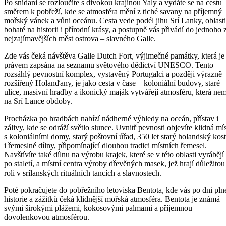
Po snídani se rozloučíte s divokou krajinou Yaly a vydáte se na cestu
směrem k pobřeží, kde se atmosféra mění z tiché savany na příjemný
mořský vánek a vůni oceánu. Cesta vede podél jihu Srí Lanky, oblasti
bohaté na historii i přírodní krásy, a postupně vás přivádí do jednoho 
nejzajímavějších měst ostrova – slavného Galle.
Zde vás čeká návštěva Galle Dutch Fort, výjimečné památky, která je
právem zapsána na seznamu světového dědictví UNESCO. Tento
rozsáhlý pevnostní komplex, vystavěný Portugalci a později výrazně
rozšířený Holanďany, je jako cesta v čase – koloniální budovy, staré
ulice, masivní hradby a ikonický maják vytvářejí atmosféru, která ne
na Srí Lance obdoby.
Procházka po hradbách nabízí nádherné výhledy na oceán, přístav i
zálivy, kde se odráží světlo slunce. Uvnitř pevnosti objevíte klidná mí
s koloniálními domy, starý poštovní úřad, 350 let starý holandský kost
i řemeslné dílny, připomínající dlouhou tradici místních řemesel.
Navštívíte také dílnu na výrobu krajek, které se v této oblasti vyrábějí
po staletí, a místní centra výroby dřevěných masek, jež hrají důležitou
roli v srílanských rituálních tancích a slavnostech.
Poté pokračujete do pobřežního letoviska Bentota, kde vás po dni pl
historie a zážitků čeká klidnější mořská atmosféra. Bentota je známá
svými širokými plážemi, kokosovými palmami a příjemnou
dovolenkovou atmosférou.