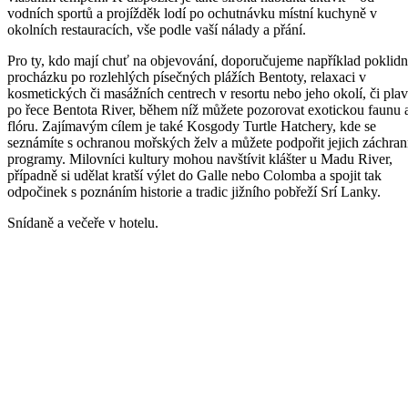
vodních sportů a projížděk lodí po ochutnávku místní kuchyně v
okolních restauracích, vše podle vaší nálady a přání.
Pro ty, kdo mají chuť na objevování, doporučujeme například poklid
procházku po rozlehlých písečných plážích Bentoty, relaxaci v
kosmetických či masážních centrech v resortu nebo jeho okolí, či pla
po řece Bentota River, během níž můžete pozorovat exotickou faunu 
flóru. Zajímavým cílem je také Kosgody Turtle Hatchery, kde se
seznámíte s ochranou mořských želv a můžete podpořit jejich záchra
programy. Milovníci kultury mohou navštívit klášter u Madu River,
případně si udělat kratší výlet do Galle nebo Colomba a spojit tak
odpočinek s poznáním historie a tradic jižního pobřeží Srí Lanky.
Snídaně a večeře v hotelu.