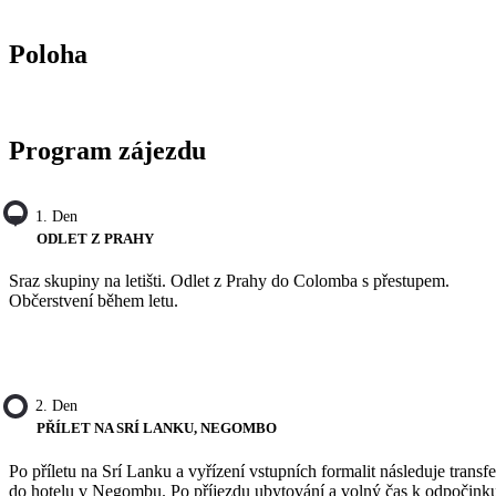
Poloha
Program zájezdu
1. Den
ODLET Z PRAHY
Sraz skupiny na letišti. Odlet z Prahy do Colomba s přestupem.
Občerstvení během letu.
2. Den
PŘÍLET NA SRÍ LANKU, NEGOMBO
Po příletu na Srí Lanku a vyřízení vstupních formalit následuje transfe
do hotelu v Negombu. Po příjezdu ubytování a volný čas k odpočink