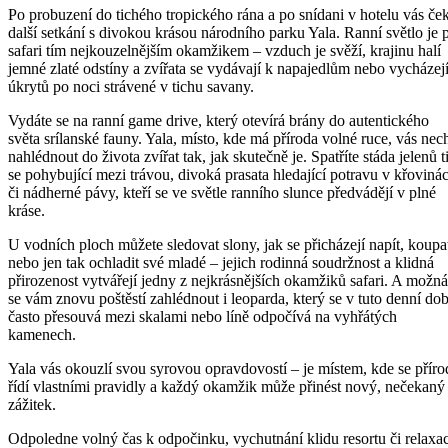
Po probuzení do tichého tropického rána a po snídani v hotelu vás če
další setkání s divokou krásou národního parku Yala. Ranní světlo je 
safari tím nejkouzelnějším okamžikem – vzduch je svěží, krajinu halí
jemné zlaté odstíny a zvířata se vydávají k napajedlům nebo vycházejí
úkrytů po noci strávené v tichu savany.
Vydáte se na ranní game drive, který otevírá brány do autentického
světa srílanské fauny. Yala, místo, kde má příroda volné ruce, vás nec
nahlédnout do života zvířat tak, jak skutečně je. Spatříte stáda jelenů t
se pohybující mezi trávou, divoká prasata hledající potravu v křoviná
či nádherné pávy, kteří se ve světle ranního slunce předvádějí v plné
kráse.
U vodních ploch můžete sledovat slony, jak se přicházejí napít, koupa
nebo jen tak ochladit své mladé – jejich rodinná soudržnost a klidná
přirozenost vytvářejí jedny z nejkrásnějších okamžiků safari. A možná
se vám znovu poštěstí zahlédnout i leoparda, který se v tuto denní do
často přesouvá mezi skalami nebo líně odpočívá na vyhřátých
kamenech.
Yala vás okouzlí svou syrovou opravdovostí – je místem, kde se příro
řídí vlastními pravidly a každý okamžik může přinést nový, nečekaný
zážitek.
Odpoledne volný čas k odpočinku, vychutnání klidu resortu či relaxac