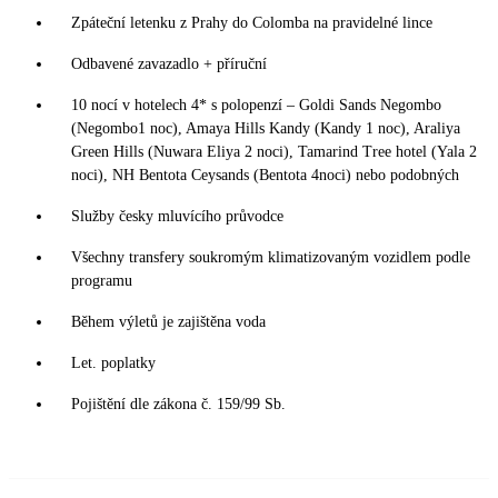
Zpáteční letenku z Prahy do Colomba na pravidelné lince
Odbavené zavazadlo + příruční
10 nocí v hotelech 4* s polopenzí – Goldi Sands Negombo
(Negombo1 noc), Amaya Hills Kandy (Kandy 1 noc), Araliya
Green Hills (Nuwara Eliya 2 noci), Tamarind Tree hotel (Yala 2
noci), NH Bentota Ceysands (Bentota 4noci) nebo podobných
Služby česky mluvícího průvodce
Všechny transfery soukromým klimatizovaným vozidlem podle
programu
Během výletů je zajištěna voda
Let. poplatky
Pojištění dle zákona č. 159/99 Sb.