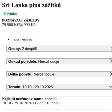
Srí Lanka plná zážitků
Novinka
POZNÁVACÍ ZÁJEZDY
79 900 Kč
54 990 Kč
LAST MINUTE
Osoby
:
2 dospělí
Odkud pojedete
:
Nerozhoduje
Délka pobytu
:
Nerozhoduje
Termín
:
18.10 - 29.10.2026
Říjen 2026
Nejlepší možnost v tomto období:
18.10
-
29.10.2026
(12 dní, 10 nocí)
PO
ÚT
ST
ČT
PÁ
SO
NE