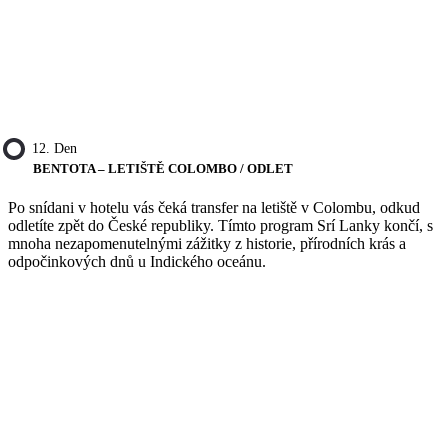
12. Den
BENTOTA – LETIŠTĚ COLOMBO / ODLET
Po snídani v hotelu vás čeká transfer na letiště v Colombu, odkud
odletíte zpět do České republiky. Tímto program Srí Lanky končí, s
mnoha nezapomenutelnými zážitky z historie, přírodních krás a
odpočinkových dnů u Indického oceánu.