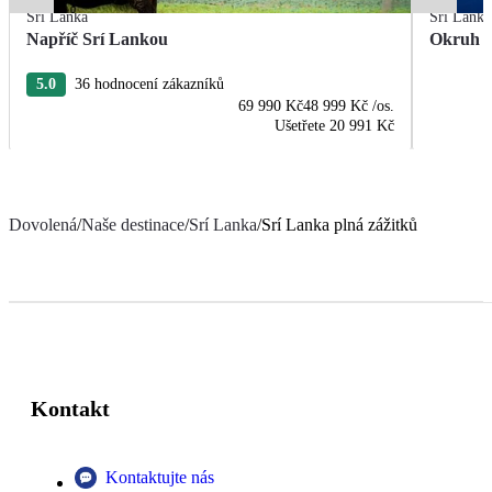
Srí Lanka
Srí Lanka
Napříč Srí Lankou
Okruh S
5.0
36 hodnocení zákazníků
69 990 Kč
48 999 Kč
/os.
Ušetřete
20 991 Kč
Dovolená
/
Naše destinace
/
Srí Lanka
/
Srí Lanka plná zážitků
Kontakt
Kontaktujte nás