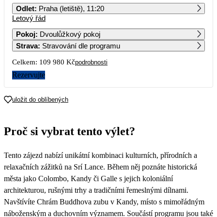
Odlet
:
Praha (letiště), 11:20
Letový řád
1
2
3
4
Pokoj
:
Dvoulůžkový pokoj
Strava
:
Stravování dle programu
5
6
7
8
9
10
11
Celkem:
109 980 Kč
podrobnosti
12
13
14
15
16
17
18
Rezervujte
54 990
19
20
21
22
23
24
25
uložit do oblíbených
26
27
28
29
30
31
Proč si vybrat tento výlet?
Tento zájezd nabízí unikátní kombinaci kulturních, přírodních a
relaxačních zážitků na Srí Lance. Během něj poznáte historická
města jako Colombo, Kandy či Galle s jejich koloniální
architekturou, rušnými trhy a tradičními řemeslnými dílnami.
Navštívíte Chrám Buddhova zubu v Kandy, místo s mimořádným
náboženským a duchovním významem. Součástí programu jsou také