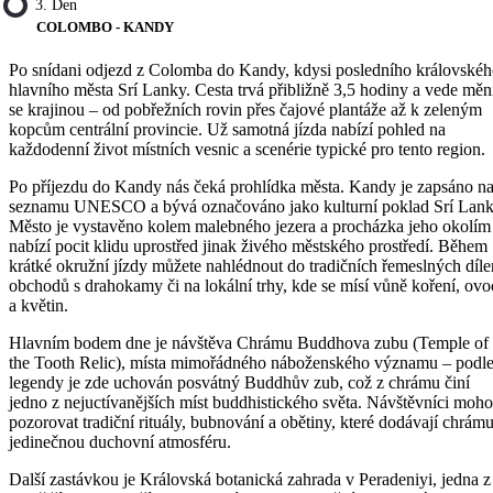
3. Den
COLOMBO - KANDY
Po snídani odjezd z Colomba do Kandy, kdysi posledního královské
hlavního města Srí Lanky. Cesta trvá přibližně 3,5 hodiny a vede měn
se krajinou – od pobřežních rovin přes čajové plantáže až k zeleným
kopcům centrální provincie. Už samotná jízda nabízí pohled na
každodenní život místních vesnic a scenérie typické pro tento region.
Po příjezdu do Kandy nás čeká prohlídka města. Kandy je zapsáno n
seznamu UNESCO a bývá označováno jako kulturní poklad Srí Lank
Město je vystavěno kolem malebného jezera a procházka jeho okolím
nabízí pocit klidu uprostřed jinak živého městského prostředí. Během
krátké okružní jízdy můžete nahlédnout do tradičních řemeslných díle
obchodů s drahokamy či na lokální trhy, kde se mísí vůně koření, ovo
a květin.
Hlavním bodem dne je návštěva Chrámu Buddhova zubu (Temple of
the Tooth Relic), místa mimořádného náboženského významu – podl
legendy je zde uchován posvátný Buddhův zub, což z chrámu činí
jedno z nejuctívanějších míst buddhistického světa. Návštěvníci moh
pozorovat tradiční rituály, bubnování a obětiny, které dodávají chrám
jedinečnou duchovní atmosféru.
Další zastávkou je Královská botanická zahrada v Peradeniyi, jedna z