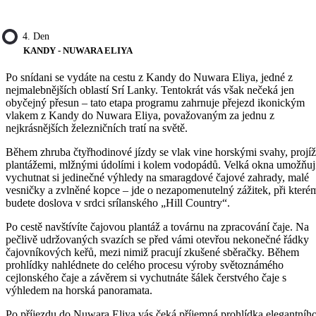
4. Den
KANDY - NUWARA ELIYA
Po snídani se vydáte na cestu z Kandy do Nuwara Eliya, jedné z
nejmalebnějších oblastí Srí Lanky. Tentokrát vás však nečeká jen
obyčejný přesun – tato etapa programu zahrnuje přejezd ikonickým
vlakem z Kandy do Nuwara Eliya, považovaným za jednu z
nejkrásnějších železničních tratí na světě.
Během zhruba čtyřhodinové jízdy se vlak vine horskými svahy, projíž
plantážemi, mlžnými údolími i kolem vodopádů. Velká okna umožňuj
vychutnat si jedinečné výhledy na smaragdové čajové zahrady, malé
vesničky a zvlněné kopce – jde o nezapomenutelný zážitek, při které
budete doslova v srdci srílanského „Hill Country“.
Po cestě navštívíte čajovou plantáž a továrnu na zpracování čaje. Na
pečlivě udržovaných svazích se před vámi otevřou nekonečné řádky
čajovníkových keřů, mezi nimiž pracují zkušené sběračky. Během
prohlídky nahlédnete do celého procesu výroby světoznámého
cejlonského čaje a závěrem si vychutnáte šálek čerstvého čaje s
výhledem na horská panoramata.
Po příjezdu do Nuwara Eliya vás čeká příjemná prohlídka elegantníh