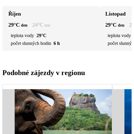
Říjen
Listopad
29
°C
24
°C
29
°C
2
den
noc
den
teplota vody
29°C
teplota vody
počet slunných hodin
6 h
počet slunnýc
Podobné zájezdy v regionu