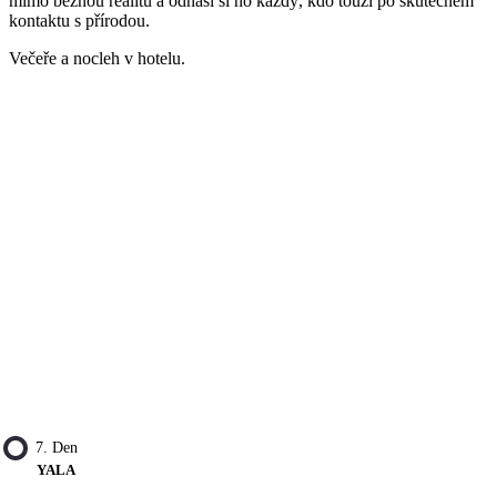
mimo běžnou realitu a odnáší si ho každý, kdo touží po skutečném
kontaktu s přírodou.
Večeře a nocleh v hotelu.
7. Den
YALA