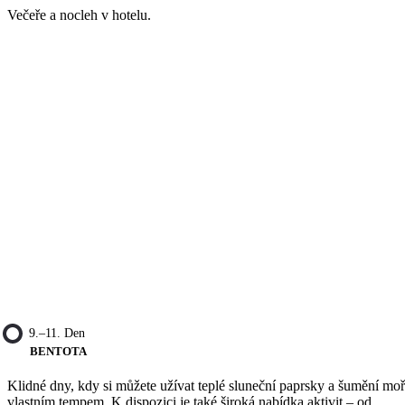
Večeře a nocleh v hotelu.
9.–11. Den
BENTOTA
Klidné dny, kdy si můžete užívat teplé sluneční paprsky a šumění mo
vlastním tempem. K dispozici je také široká nabídka aktivit – od