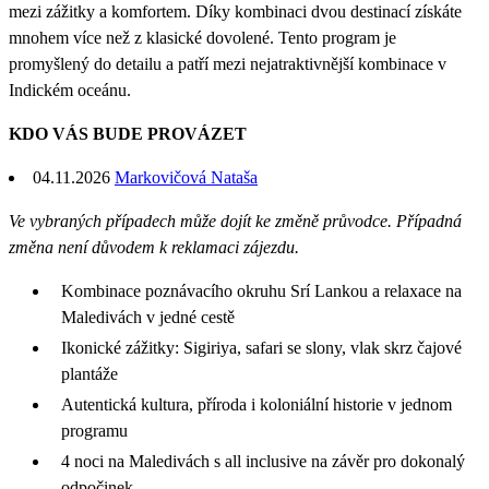
mezi zážitky a komfortem. Díky kombinaci dvou destinací získáte
mnohem více než z klasické dovolené. Tento program je
promyšlený do detailu a patří mezi nejatraktivnější kombinace v
Indickém oceánu.
KDO VÁS BUDE PROVÁZET
04.11.2026
Markovičová Nataša
Ve vybraných případech může dojít ke změně průvodce. Případná
změna není důvodem k reklamaci zájezdu.
Kombinace poznávacího okruhu Srí Lankou a relaxace na
Maledivách v jedné cestě
Ikonické zážitky: Sigiriya, safari se slony, vlak skrz čajové
plantáže
Autentická kultura, příroda i koloniální historie v jednom
programu
4 noci na Maledivách s all inclusive na závěr pro dokonalý
odpočinek