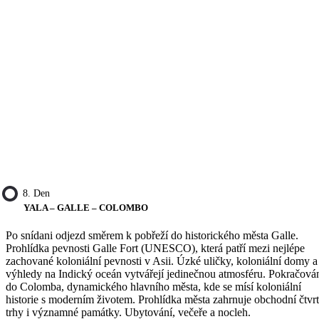
8. Den
YALA – GALLE – COLOMBO
Po snídani odjezd směrem k pobřeží do historického města Galle.
Prohlídka pevnosti Galle Fort (UNESCO), která patří mezi nejlépe
zachované koloniální pevnosti v Asii. Úzké uličky, koloniální domy a
výhledy na Indický oceán vytvářejí jedinečnou atmosféru. Pokračová
do Colomba, dynamického hlavního města, kde se mísí koloniální
historie s moderním životem. Prohlídka města zahrnuje obchodní čtvrt
trhy i významné památky. Ubytování, večeře a nocleh.