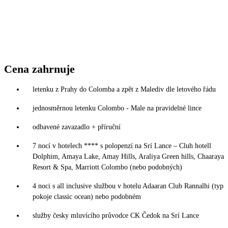
Cena zahrnuje
letenku z Prahy do Colomba a zpět z Malediv dle letového řádu
jednosměrnou letenku Colombo - Male na pravidelné lince
odbavené zavazadlo + příruční
7 nocí v hotelech **** s polopenzí na Srí Lance – Cluh hotell
Dolphim, Amaya Lake, Amay Hills, Araliya Green hills, Chaaraya
Resort & Spa, Marriott Colombo (nebo podobných)
4 noci s all inclusive službou v hotelu Adaaran Club Rannalhi (typ
pokoje classic ocean) nebo podobném
služby česky mluvícího průvodce CK Čedok na Srí Lance