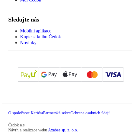
Sledujte nás
Mobilní aplikace
Kupte si knihu Čedok
Novinky
O společnosti
Kariéra
Partnerská sekce
Ochrana osobních údajů
Čedok a.s
Návrh a realizace webu
Axabee sp. z. o.o.