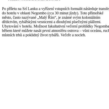
Po příletu na Srí Lanku a vyřízení vstupních formalit následuje transfe
do hotelu v oblasti Negombo (cca 30 minut jízdy). Toto přímořské
město, často nazývané „Malý Řím“, je známé svým koloniálním
dědictvím, rybářskými vesnicemi a dlouhými písečnými plážemi.
Ubytování v hotelu. Možnost fakultativní večerní prohlídky Negomba
během které můžete nasát první atmosféru ostrova – vůni oceánu, ruc
místních trhů a poklidný život rybářů. Večeře a nocleh.