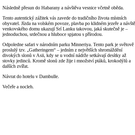
Následně přesun do Habarany a návštěva vesnice včetně oběda.
Tento autentický zážitek vás zavede do tradičního života místních
obyvatel. Jízda na volském povoze, plavba po klidném jezeře a návšt
venkovského domu ukazují Srí Lanku takovou, jaká skutečně je –
jednoduchou, srdečnou a hluboce spjatou s přírodou.
Odpoledne safari v národním parku Minneriya. Tento park je světově
proslulý tzv. „Gatheringem“ – jedním z největších shromáždění
divokých slonů v Asii, kdy se u vodní nádrže setkávají desítky až
stovky jedinců. Kromě slonů zde žije i množství ptáků, krokodýlů a
dalších zvířat.
Návrat do hotelu v Dambulle.
Večeře a nocleh.