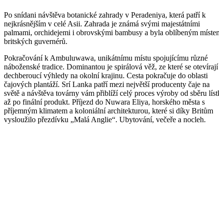
Po snídani návštěva botanické zahrady v Peradeniya, která patří k
nejkrásnějším v celé Asii. Zahrada je známá svými majestátními
palmami, orchidejemi i obrovskými bambusy a byla oblíbeným míste
britských guvernérů.
Pokračování k Ambuluwawa, unikátnímu místu spojujícímu různé
náboženské tradice. Dominantou je spirálová věž, ze které se otevírají
dechberoucí výhledy na okolní krajinu. Cesta pokračuje do oblasti
čajových plantáží. Srí Lanka patří mezi největší producenty čaje na
světě a návštěva továrny vám přiblíží celý proces výroby od sběru lís
až po finální produkt. Příjezd do Nuwara Eliya, horského města s
příjemným klimatem a koloniální architekturou, které si díky Britům
vysloužilo přezdívku „Malá Anglie“. Ubytování, večeře a nocleh.