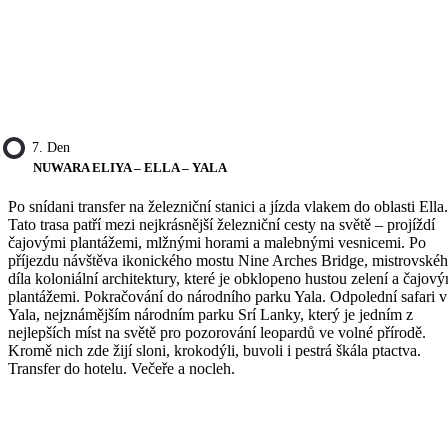
7. Den
NUWARA ELIYA – ELLA – YALA
Po snídani transfer na železniční stanici a jízda vlakem do oblasti Ella.
Tato trasa patří mezi nejkrásnější železniční cesty na světě – projíždí
čajovými plantážemi, mlžnými horami a malebnými vesnicemi. Po
příjezdu návštěva ikonického mostu Nine Arches Bridge, mistrovské
díla koloniální architektury, které je obklopeno hustou zelení a čajov
plantážemi. Pokračování do národního parku Yala. Odpolední safari v
Yala, nejznámějším národním parku Srí Lanky, který je jedním z
nejlepších míst na světě pro pozorování leopardů ve volné přírodě.
Kromě nich zde žijí sloni, krokodýli, buvoli i pestrá škála ptactva.
Transfer do hotelu. Večeře a nocleh.