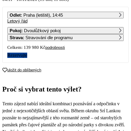
PO
ÚT
ST
ČT
PÁ
SO
NE
Odlet
:
Praha (letiště), 14:45
Letový řád
1
Pokoj
:
Dvoulůžkový pokoj
Strava
:
Stravování dle programu
2
3
4
5
6
7
8
69 990
Celkem:
139 980 Kč
podrobnosti
9
10
11
12
13
14
15
Rezervujte
16
17
18
19
20
21
22
uložit do oblíbených
23
24
25
26
27
28
29
Proč si vybrat tento výlet?
30
Tento zájezd nabízí ideální kombinaci poznávání a odpočinku v
jedné z nejexotičtějších oblastí světa. Během okruhu Srí Lankou
poznáte to nejzajímavější z této rozmanité země – od starobylých
památek přes čajové plantáže až po národní parky s divokou zvěří.