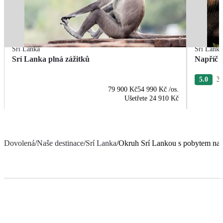
Srí Lanka
Srí Lanka
Srí Lanka plná zážitků
Napříč 
5.0
36
79 900 Kč
54 990 Kč
/os.
Ušetřete
24 910 Kč
Dovolená
/
Naše destinace
/
Srí Lanka
/
Okruh Srí Lankou s pobytem na