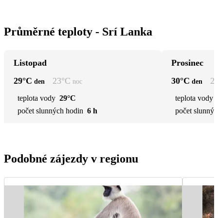
Průměrné teploty - Srí Lanka
Listopad
Prosinec
29
°C
23
°C
30
°C
2
den
noc
den
teplota vody
29°C
teplota vody
počet slunných hodin
6 h
počet slunnýc
Podobné zájezdy v regionu