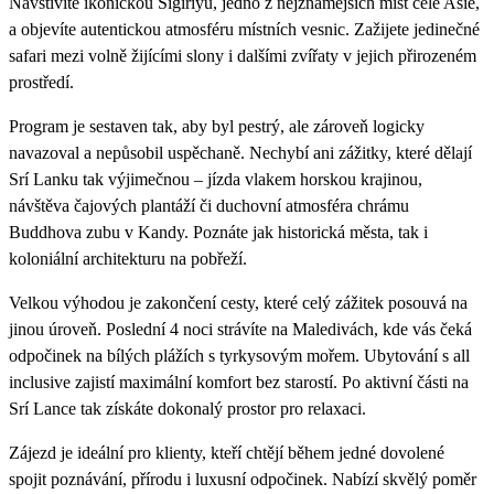
Navštívíte ikonickou Sigiriyu, jedno z nejznámějších míst celé Asie,
a objevíte autentickou atmosféru místních vesnic. Zažijete jedinečné
safari mezi volně žijícími slony i dalšími zvířaty v jejich přirozeném
prostředí.
Program je sestaven tak, aby byl pestrý, ale zároveň logicky
navazoval a nepůsobil uspěchaně. Nechybí ani zážitky, které dělají
Srí Lanku tak výjimečnou – jízda vlakem horskou krajinou,
návštěva čajových plantáží či duchovní atmosféra chrámu
Buddhova zubu v Kandy. Poznáte jak historická města, tak i
koloniální architekturu na pobřeží.
Velkou výhodou je zakončení cesty, které celý zážitek posouvá na
jinou úroveň. Poslední 4 noci strávíte na Maledivách, kde vás čeká
odpočinek na bílých plážích s tyrkysovým mořem. Ubytování s all
inclusive zajistí maximální komfort bez starostí. Po aktivní části na
Srí Lance tak získáte dokonalý prostor pro relaxaci.
Zájezd je ideální pro klienty, kteří chtějí během jedné dovolené
spojit poznávání, přírodu i luxusní odpočinek. Nabízí skvělý poměr