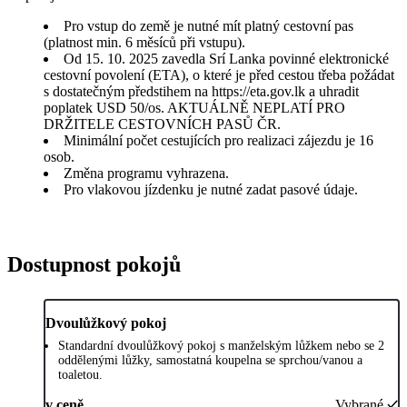
Pro vstup do země je nutné mít platný cestovní pas
(platnost min. 6 měsíců při vstupu).
Od 15. 10. 2025 zavedla Srí Lanka povinné elektronické
cestovní povolení (ETA), o které je před cestou třeba požádat
s dostatečným předstihem na https://eta.gov.lk a uhradit
poplatek USD 50/os. AKTUÁLNĚ NEPLATÍ PRO
DRŽITELE CESTOVNÍCH PASŮ ČR.
Minimální počet cestujících pro realizaci zájezdu je 16
osob.
Změna programu vyhrazena.
Pro vlakovou jízdenku je nutné zadat pasové údaje.
Dostupnost pokojů
Dvoulůžkový pokoj
Standardní dvoulůžkový pokoj s manželským lůžkem nebo se 2
oddělenými lůžky, samostatná koupelna se sprchou/vanou a
toaletou.
v ceně
Vybrané