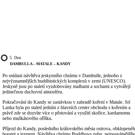
5. Den
DAMBULLA – MATALE – KANDY
Po snídani návštěva jeskynního chrámu v Dambulle, jednoho z
nejvýznamnějších buddhistických komplexů v zemi (UNESCO).
Jeskyně jsou po staletí vyzdobovány malbami a sochami a vytvářejí
jedinečnou duchovní atmosféru.
Pokračování do Kandy se zastávkou v zahradě koření v Matale. Srí
Lanka byla po staletí jedním z hlavních center obchodu s kořením a
právě zde se dozvíte více o pěstování a využití skořice, kardamomu
nebo muškátového oříšku.
Příjezd do Kandy, posledního královského města ostrova, obklopené
horami a jezerem. Návštěva chrámu Buddhova zubu, nejposvátnějšíh