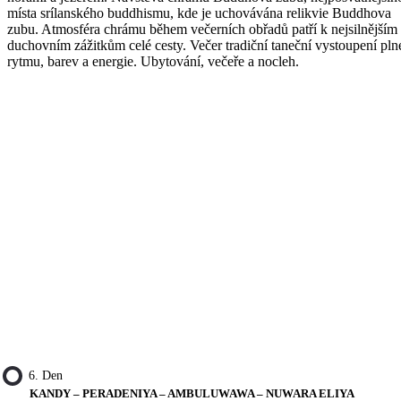
místa srílanského buddhismu, kde je uchovávána relikvie Buddhova
zubu. Atmosféra chrámu během večerních obřadů patří k nejsilnějším
duchovním zážitkům celé cesty. Večer tradiční taneční vystoupení pln
rytmu, barev a energie. Ubytování, večeře a nocleh.
6. Den
KANDY – PERADENIYA – AMBULUWAWA – NUWARA ELIYA