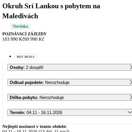
Okruh Srí Lankou s pobytem na
Maledivách
Novinka
POZNÁVACÍ ZÁJEZDY
103 990 Kč
69 990 Kč
HOT DEALS
Osoby
:
2 dospělí
Odkud pojedete
:
Nerozhoduje
Délka pobytu
:
Nerozhoduje
Termín
:
04.11 - 16.11.2026
Listopad 2026
Nejlepší možnost v tomto období:
04.11
-
16.11.2026
(13 dní, 11 nocí)