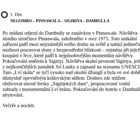
3. Den
NEGOMBO – PINNAWALA – SIGIRIYA – DAMBULLA
Po snídani odjezd do Dambully se zastávkou v Pinnawale. Návštěva
sloního sirotčince Pinnawala, založeného v roce 1975. Toto unikátní
zařízení patří mezi nejznámější svého druhu na světě a nabízí jedineč
možnost pozorovat slony z bezprostřední blízkosti – zejména při jejic
koupání v řece, které patří k nejpůsobivějším momentům návštěvy.
Pokračování směrem k Sigiriyi. Návštěva skalní pevnosti Sigiriya, je
z nejikoničtějších památek Srí Lanky a zapsané na seznamu UNESC
Tato „Lví skála“ se tyčí vysoko nad okolní džunglí a byla ve své dob
důmyslně opevněným královským sídlem. Dodnes zde můžete
obdivovat slavné fresky „Sigirijských dam“, propracované vodní
zahrady i monumentální Lví bránu. Pokračování do hotelu v Dambull
ubytování.
Večeře a nocleh.