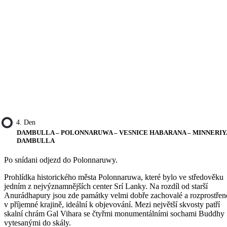
4. Den
DAMBULLA – POLONNARUWA – VESNICE HABARANA – MINNERIY
DAMBULLA
Po snídani odjezd do Polonnaruwy.
Prohlídka historického města Polonnaruwa, které bylo ve středověku
jedním z nejvýznamnějších center Srí Lanky. Na rozdíl od starší
Anurádhapury jsou zde památky velmi dobře zachovalé a rozprostřen
v příjemné krajině, ideální k objevování. Mezi největší skvosty patří
skalní chrám Gal Vihara se čtyřmi monumentálními sochami Buddhy
vytesanými do skály.