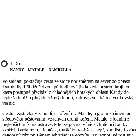
4. Den
KANDY – MATALE – DAMBULLA
Po snídani pokračuje cesta ze srdce hor směrem na sever do oblasti
Dambully. Přibližně dvouapůlhodinová jízda vede pestrou krajinou,
která postupně přechází z chladnějších horských oblastí Kandy do
teplejších nížin plných rýžových polí, kokosových hájů a venkovský
vesnic.
Cestou zastávka v zahradě s kořením v Matale, regionu známém od
středověku pěstováním vzácných druhů koření. Matale je jedním z
nejlepších míst na ostrově, kde lze poznat vůně a chutě Srí Lanky –
skořici, kardamom, hřebíček, muškátový oříšek, pepř, kari listy i vzá
cejlonský zázvor. Během návštěvy se dozvíte, jak jednotlivé rostliny