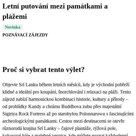
Letní putování mezi památkami a
plážemi
Novinka
POZNÁVACÍ ZÁJEZDY
Proč si vybrat tento výlet?
Objevte Srí Lanku během letních měsíců, kdy je východní pobřeží
klidné a ideální pro koupání, šnorchlování i relaxaci na pláži. Tento
zájezd nabízí harmonickou kombinaci historie, kultury a přírody –
od prohlídky Kandy a chrámu Buddhova zubu přes majestátní
Sigiriya Rock Fortress až po starobylou Polonnaruwu s fascinujícími
archeologickými památkami. Cestou mezi destinacemi se otevře
různorodá krajina Srí Lanky – čajové plantáže, rýžová pole,
kokosové háje a malebné vesnice, kde můžete poznat každodenní