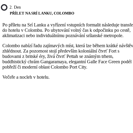
2. Den
PŘÍLET NA SRÍ LANKU, COLOMBO
Po příletu na Srí Lanku a vyřízení vstupních formalit následuje transfe
do hotelu v Colombu. Po ubytování volný čas k odpočinku po cestě,
aklimatizaci nebo individuálnímu poznávání srílanské metropole.
Colombo nabízí řadu zajímavých míst, která lze během krátké návště
zhlédnout. Za pozornost stojí především koloniální čtvrť Fort s
budovami z britské éry, živá čtvrť Pettah se známým trhem,
buddhistický chrám Gangaramaya, elegantní Galle Face Green podél
pobřeží či moderní oblast Colombo Port City.
Večeře a nocleh v hotelu.