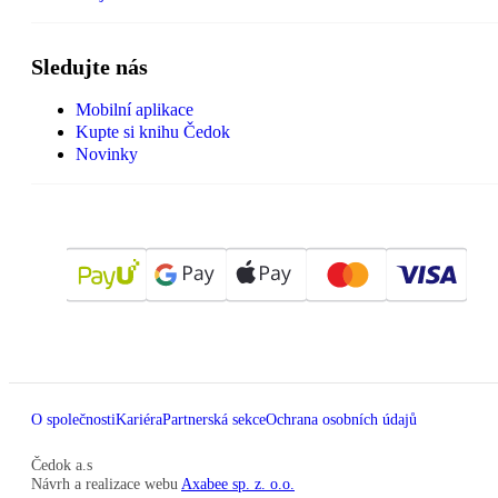
Sledujte nás
Mobilní aplikace
Kupte si knihu Čedok
Novinky
O společnosti
Kariéra
Partnerská sekce
Ochrana osobních údajů
Čedok a.s
Návrh a realizace webu
Axabee sp. z. o.o.