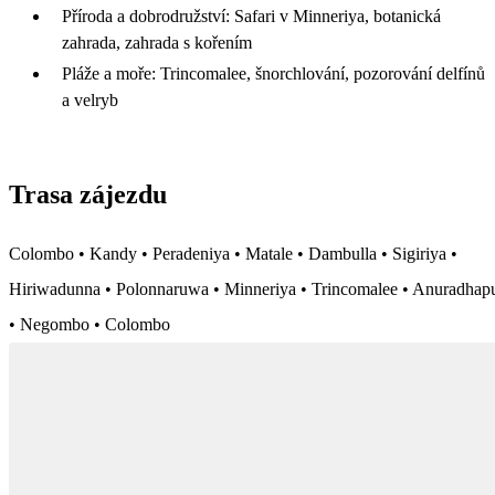
Příroda a dobrodružství: Safari v Minneriya, botanická
zahrada, zahrada s kořením
Pláže a moře: Trincomalee, šnorchlování, pozorování delfínů
a velryb
Trasa zájezdu
Colombo • Kandy • Peradeniya • Matale • Dambulla • Sigiriya •
Hiriwadunna • Polonnaruwa • Minneriya • Trincomalee • Anuradhap
• Negombo • Colombo