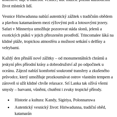
život místních lidí.
Vesnice Hiriwadunna nabízí autentický zážitek s tradičním obědem
a plavbou katamaránem mezi rýžovými poli a lotosovými jezery.
Safari v Minneriya umožňuje pozorovat stáda slonů, jelenů a
exotických ptáků v jejich přirozeném prostředí. Trincomalee láká na
klidné pláže, tropickou atmosféru a možnost setkání s delfíny a
velrybami.
Každý den přináší nové zážitky – od monumentálních chrámů a
jeskyní přes přírodní krásy a dobrodružství až po odpočinek u
oceánu. Zájezd nabízí komfortní soukromé transfery a zkušeného
průvodce, který umožňuje prozkoumávat ostrov vlastním tempem a
zároveň si užít klidné chvíle relaxace. Srí Lanka tak ožívá všemi
smysly – barvami, vůněmi, chutěmi i zvuky tropické přírody.
Historie a kultura: Kandy, Sigiriya, Polonnaruwa
Autentický vesnický život: Hiriwadunna, tradiční oběd,
katamarán