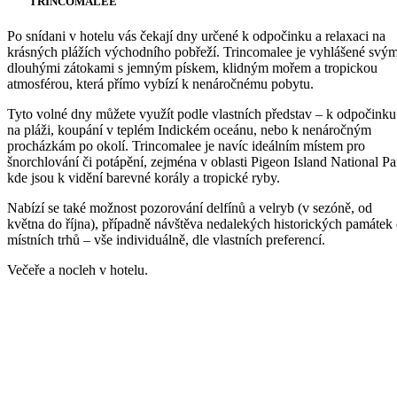
TRINCOMALEE
Po snídani v hotelu vás čekají dny určené k odpočinku a relaxaci na
krásných plážích východního pobřeží. Trincomalee je vyhlášené svým
dlouhými zátokami s jemným pískem, klidným mořem a tropickou
atmosférou, která přímo vybízí k nenáročnému pobytu.
Tyto volné dny můžete využít podle vlastních představ – k odpočinku
na pláži, koupání v teplém Indickém oceánu, nebo k nenáročným
procházkám po okolí. Trincomalee je navíc ideálním místem pro
šnorchlování či potápění, zejména v oblasti Pigeon Island National Pa
kde jsou k vidění barevné korály a tropické ryby.
Nabízí se také možnost pozorování delfínů a velryb (v sezóně, od
května do října), případně návštěva nedalekých historických památek 
místních trhů – vše individuálně, dle vlastních preferencí.
Večeře a nocleh v hotelu.