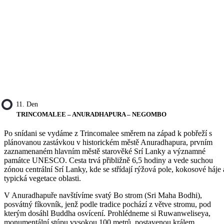
11. Den
TRINCOMALEE – ANURADHAPURA – NEGOMBO
Po snídani se vydáme z Trincomalee směrem na západ k pobřeží s
plánovanou zastávkou v historickém městě Anuradhapura, prvním
zaznamenaném hlavním městě starověké Srí Lanky a významné
památce UNESCO. Cesta trvá přibližně 6,5 hodiny a vede suchou
zónou centrální Srí Lanky, kde se střídají rýžová pole, kokosové háje 
typická vegetace oblasti.
V Anuradhapuře navštívíme svatý Bo strom (Sri Maha Bodhi),
posvátný fíkovník, jenž podle tradice pochází z větve stromu, pod
kterým dosáhl Buddha osvícení. Prohlédneme si Ruwanweliseya,
monumentální stúpu vysokou 100 metrů, postavenou králem