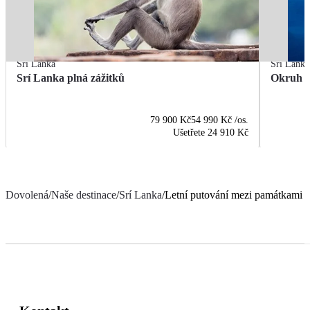
Srí Lanka
Srí Lanka
Srí Lanka plná zážitků
Okruh S
79 900 Kč
54 990 Kč
/os.
Ušetřete
24 910 Kč
Dovolená
/
Naše destinace
/
Srí Lanka
/
Letní putování mezi památkami a