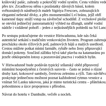
královský palác, zahrady a pokročilý vodní systém. Cesta vzhůru ved
přes tzv. Zrcadlovou stěnu s pozůstatky dávných básní, kolem
světoznámých nástěnných maleb Sigiriya Frescoes, zobrazujících
elegantní nebeské dívky, a přes monumentální Lví bránu, jejíž obří
kamenné tlapy stráží vstup na závěrečné schodiště. Z vrcholové ploši
se otevírá jedinečný panoramatický výhled na džungli, umělé vodní
nádrže i vzdálené pohoří – jeden z nejkrásnějších pohledů na Srí Lanc
Po sestupu pokračujeme do vesnice Hiriwadunna, kde nás čeká
autentické setkání s tradičním venkovským životem. Program zahrnuj
procházku okolo rýžových polí, palmových hájů a malých usedlostí.
Cestou můžete potkat místní farmáře, rybáře nebo ženy připravující
domácí pokrmy. Součástí zážitku bývá také plavba na katamaránu po
jezeře obklopeném lotosy a pozorování ptactva i vodních bylin.
V Hiriwadunně bude podáván typický srílanský oběd připravený
místními hospodyněmi z čerstvých surovin – často se jedná o různé
druhy kari, kokosové samboly, čerstvou zeleninu a rýži. Tato návštěv
poskytuje jedinečnou možnost poznat každodenní rytmus vesnice a
vnímat Srí Lanku takovou, jaká je mimo turistická centra – přátelskou
pohostinnou a úzce propojenou s přírodou.
Návrat do hotelu v Dambulle, večeře a nocleh.