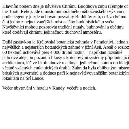
Hlavním bodem dne je návštěva Chrámu Buddhova zubu (Temple of
the Tooth Relic). Jde o místo mimořádného náboženského významu –
podle legendy je zde uchován posvátný Buddhův zub, což z chrámu
činí jedno z nejuctívanějších míst celého buddhistického světa.
Návštěvníci mohou pozorovat tradiční rituály, bubnování a obětiny,
které dodávají chrámu jedinečnou duchovní atmosféru.
Další zastávkou je Královská botanická zahrada v Peradeniyi, jedna z
největších a nejstarších botanických zahrad v jižní Asii. Areál o rozlo
60 hektarů uchovává přes 4 000 druhů rostlin – například rozsáhlé
palmové aleje, impozantní fikusy s kořenovými systémy připomínajíc
architekturu, léčivé i kořeninové rostliny a jedinečnou sbírku orchidejí
včetně vzácných endemických druhů. Zahrada byla oblíbeným míste
britských guvernérů a dodnes patří k nejnavštěvovanějším botanický
lokalitám na Srí Lance.
Večer ubytování v hotelu v Kandy, večeře a nocleh.