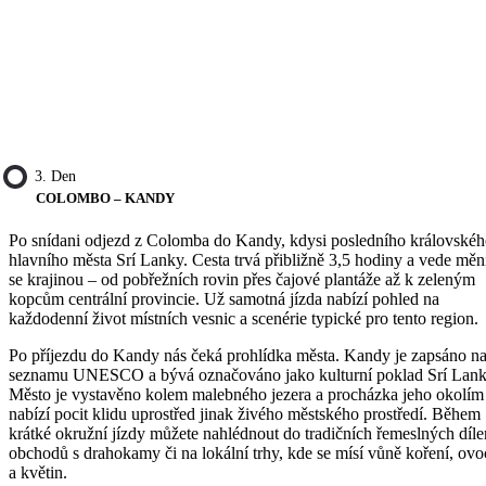
3. Den
COLOMBO – KANDY
Po snídani odjezd z Colomba do Kandy, kdysi posledního královské
hlavního města Srí Lanky. Cesta trvá přibližně 3,5 hodiny a vede měn
se krajinou – od pobřežních rovin přes čajové plantáže až k zeleným
kopcům centrální provincie. Už samotná jízda nabízí pohled na
každodenní život místních vesnic a scenérie typické pro tento region.
Po příjezdu do Kandy nás čeká prohlídka města. Kandy je zapsáno n
seznamu UNESCO a bývá označováno jako kulturní poklad Srí Lank
Město je vystavěno kolem malebného jezera a procházka jeho okolím
nabízí pocit klidu uprostřed jinak živého městského prostředí. Během
krátké okružní jízdy můžete nahlédnout do tradičních řemeslných díle
obchodů s drahokamy či na lokální trhy, kde se mísí vůně koření, ovo
a květin.