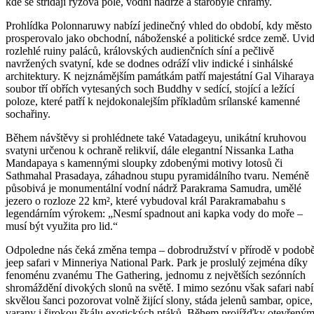
kde se střídají rýžová pole, vodní nádrže a starobylé chrámy.
Prohlídka Polonnaruwy nabízí jedinečný vhled do období, kdy město
prosperovalo jako obchodní, náboženské a politické srdce země. Uvid
rozlehlé ruiny paláců, královských audienčních síní a pečlivě
navržených svatyní, kde se dodnes odráží vliv indické i sinhálské
architektury. K nejznámějším památkám patří majestátní Gal Viharaya
soubor tří obřích vytesaných soch Buddhy v sedící, stojící a ležící
poloze, které patří k nejdokonalejším příkladům srílanské kamenné
sochařiny.
Během návštěvy si prohlédnete také Vatadageyu, unikátní kruhovou
svatyni určenou k ochraně relikvií, dále elegantní Nissanka Latha
Mandapaya s kamennými sloupky zdobenými motivy lotosů či
Sathmahal Prasadaya, záhadnou stupu pyramidálního tvaru. Neméně
působivá je monumentální vodní nádrž Parakrama Samudra, umělé
jezero o rozloze 22 km², které vybudoval král Parakramabahu s
legendárním výrokem: „Nesmí spadnout ani kapka vody do moře –
musí být využita pro lid.“
Odpoledne nás čeká změna tempa – dobrodružství v přírodě v podob
jeep safari v Minneriya National Park. Park je proslulý zejména díky
fenoménu zvanému The Gathering, jednomu z největších sezónních
shromáždění divokých slonů na světě. I mimo sezónu však safari nabí
skvělou šanci pozorovat volně žijící slony, stáda jelenů sambar, opice,
varany i širokou škálu exotických ptáků. Během projížďky otevřený