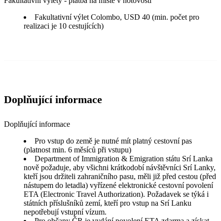
Fakultativní výlety - platba na místě v hotovosti
Fakultativní výlet Colombo, USD 40 (min. počet pro
realizaci je 10 cestujících)
Doplňující informace
Doplňující informace
Pro vstup do země je nutné mít platný cestovní pas
(platnost min. 6 měsíců při vstupu)
Department of Immigration & Emigration státu Srí Lanka
nově požaduje, aby všichni krátkodobí návštěvníci Srí Lanky,
kteří jsou držiteli zahraničního pasu, měli již před cestou (před
nástupem do letadla) vyřízené elektronické cestovní povolení
ETA (Electronic Travel Authorization). Požadavek se týká i
státních příslušníků zemí, kteří pro vstup na Srí Lanku
nepotřebují vstupní vízum.
Pro občany ČR je vydání povolení ETA zdarma a získat