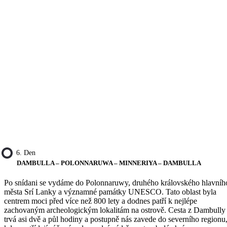
6. Den
DAMBULLA – POLONNARUWA – MINNERIYA – DAMBULLA
Po snídani se vydáme do Polonnaruwy, druhého královského hlavníh
města Srí Lanky a významné památky UNESCO. Tato oblast byla
centrem moci před více než 800 lety a dodnes patří k nejlépe
zachovaným archeologickým lokalitám na ostrově. Cesta z Dambully
trvá asi dvě a půl hodiny a postupně nás zavede do severního regionu