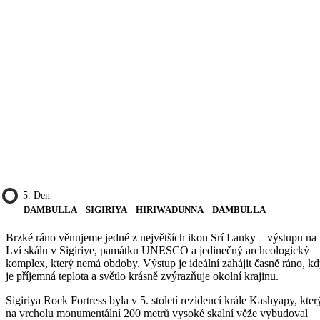
5. Den
DAMBULLA – SIGIRIYA – HIRIWADUNNA – DAMBULLA
Brzké ráno věnujeme jedné z největších ikon Srí Lanky – výstupu na
Lví skálu v Sigiriye, památku UNESCO a jedinečný archeologický
komplex, který nemá obdoby. Výstup je ideální zahájit časně ráno, k
je příjemná teplota a světlo krásně zvýrazňuje okolní krajinu.
Sigiriya Rock Fortress byla v 5. století rezidencí krále Kashyapy, kter
na vrcholu monumentální 200 metrů vysoké skalní věže vybudoval