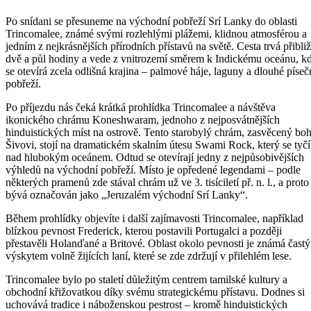
Po snídani se přesuneme na východní pobřeží Srí Lanky do oblasti
Trincomalee, známé svými rozlehlými plážemi, klidnou atmosférou a
jedním z nejkrásnějších přírodních přístavů na světě. Cesta trvá přibli
dvě a půl hodiny a vede z vnitrozemí směrem k Indickému oceánu, k
se otevírá zcela odlišná krajina – palmové háje, laguny a dlouhé píseč
pobřeží.
Po příjezdu nás čeká krátká prohlídka Trincomalee a návštěva
ikonického chrámu Koneshwaram, jednoho z nejposvátnějších
hinduistických míst na ostrově. Tento starobylý chrám, zasvěcený bo
Šivovi, stojí na dramatickém skalním útesu Swami Rock, který se tyčí
nad hlubokým oceánem. Odtud se otevírají jedny z nejpůsobivějších
výhledů na východní pobřeží. Místo je opředené legendami – podle
některých pramenů zde stával chrám už ve 3. tisíciletí př. n. l., a proto
bývá označován jako „Jeruzalém východní Srí Lanky“.
Během prohlídky objevíte i další zajímavosti Trincomalee, například
blízkou pevnost Frederick, kterou postavili Portugalci a později
přestavěli Holanďané a Britové. Oblast okolo pevnosti je známá čast
výskytem volně žijících laní, které se zde zdržují v přilehlém lese.
Trincomalee bylo po staletí důležitým centrem tamilské kultury a
obchodní křižovatkou díky svému strategickému přístavu. Dodnes si
uchovává tradice i náboženskou pestrost – kromě hinduistických