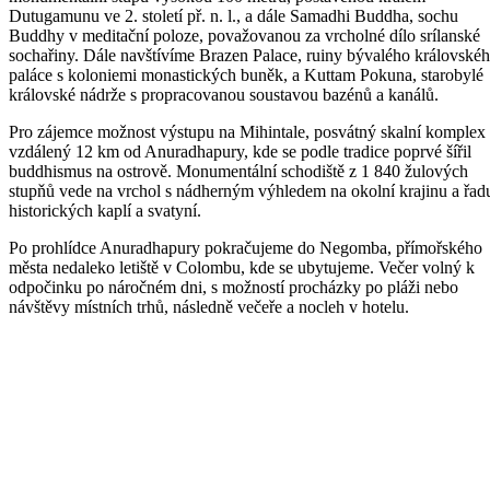
Dutugamunu ve 2. století př. n. l., a dále Samadhi Buddha, sochu
Buddhy v meditační poloze, považovanou za vrcholné dílo srílanské
sochařiny. Dále navštívíme Brazen Palace, ruiny bývalého královské
paláce s koloniemi monastických buněk, a Kuttam Pokuna, starobylé
královské nádrže s propracovanou soustavou bazénů a kanálů.
Pro zájemce možnost výstupu na Mihintale, posvátný skalní komplex
vzdálený 12 km od Anuradhapury, kde se podle tradice poprvé šířil
buddhismus na ostrově. Monumentální schodiště z 1 840 žulových
stupňů vede na vrchol s nádherným výhledem na okolní krajinu a řad
historických kaplí a svatyní.
Po prohlídce Anuradhapury pokračujeme do Negomba, přímořského
města nedaleko letiště v Colombu, kde se ubytujeme. Večer volný k
odpočinku po náročném dni, s možností procházky po pláži nebo
návštěvy místních trhů, následně večeře a nocleh v hotelu.