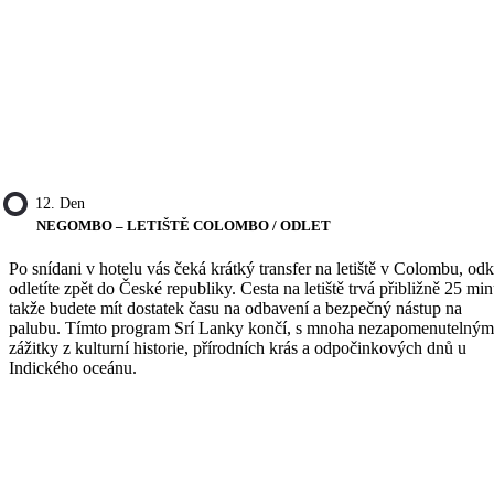
12. Den
NEGOMBO – LETIŠTĚ COLOMBO / ODLET
Po snídani v hotelu vás čeká krátký transfer na letiště v Colombu, od
odletíte zpět do České republiky. Cesta na letiště trvá přibližně 25 min
takže budete mít dostatek času na odbavení a bezpečný nástup na
palubu. Tímto program Srí Lanky končí, s mnoha nezapomenutelným
zážitky z kulturní historie, přírodních krás a odpočinkových dnů u
Indického oceánu.