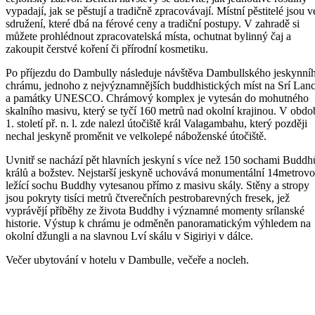
vypadají, jak se pěstují a tradičně zpracovávají. Místní pěstitelé jsou v
sdružení, které dbá na férové ceny a tradiční postupy. V zahradě si
můžete prohlédnout zpracovatelská místa, ochutnat bylinný čaj a
zakoupit čerstvé koření či přírodní kosmetiku.
Po příjezdu do Dambully následuje návštěva Dambullského jeskynní
chrámu, jednoho z nejvýznamnějších buddhistických míst na Srí Lan
a památky UNESCO. Chrámový komplex je vytesán do mohutného
skalního masivu, který se tyčí 160 metrů nad okolní krajinou. V obdo
1. století př. n. l. zde nalezl útočiště král Valagambahu, který později
nechal jeskyně proměnit ve velkolepé náboženské útočiště.
Uvnitř se nachází pět hlavních jeskyní s více než 150 sochami Buddh
králů a božstev. Nejstarší jeskyně uchovává monumentální 14metrov
ležící sochu Buddhy vytesanou přímo z masivu skály. Stěny a stropy
jsou pokryty tisíci metrů čtverečních pestrobarevných fresek, jež
vyprávějí příběhy ze života Buddhy i významné momenty srílanské
historie. Výstup k chrámu je odměněn panoramatickým výhledem na
okolní džungli a na slavnou Lví skálu v Sigiriyi v dálce.
Večer ubytování v hotelu v Dambulle, večeře a nocleh.