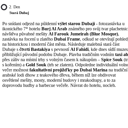
2. Den
Stará Dubaj
Po snídani odjezd na půldenní
výlet starou Dubají
- fotozastávka u
ikonického 7* hotelu
Burj Al Arab
známého pro svůj tvar plachetnic
návštěva půvabné mešity
Al Farouk Jumeirah (Blue Mosque)
,
zastávka na focení u zlatého
Dubai Frame
, odkud se otevírají pohle
na historickou i moderní část města. Následuje malebná stará část
Dubaje s
čtvrtí Bastakiya
s pevností
Al Fahidi
, kde dnes sídlí muz
přibližující původní podobu Dubaje. Plavba tradičním vodním
taxi a
přes záliv na místní trhy s volným časem k nákupům –
Spice Souk
(t
s kořením) a
Gold Souk
(trh se zlatem). Odpoledne individuální voln
večer možnost
fakultativní projížďky po Dubai Marina
na tradiční
arabské lodi dhow z teakového dřeva, během níž lze obdivovat
osvětlené mešity, mosty, moderní budovy i mrakodrapy, a to za
doprovodu hudby a barbecue večeře. Návrat do hotelu, nocleh.