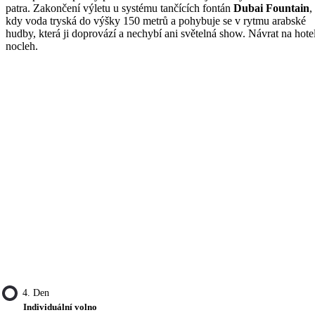
patra. Zakončení výletu u systému tančících fontán
Dubai Fountain
,
kdy voda tryská do výšky 150 metrů a pohybuje se v rytmu arabské
hudby, která ji doprovází a nechybí ani světelná show. Návrat na hote
nocleh.
4. Den
Individuální volno