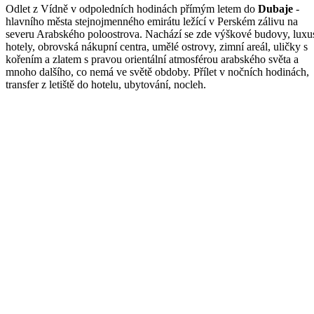
Odlet z Vídně v odpoledních hodinách přímým letem do
Dubaje
-
hlavního města stejnojmenného emirátu ležící v Perském zálivu na
severu Arabského poloostrova. Nachází se zde výškové budovy, luxu
hotely, obrovská nákupní centra, umělé ostrovy, zimní areál, uličky s
kořením a zlatem s pravou orientální atmosférou arabského světa a
mnoho dalšího, co nemá ve světě obdoby. Přílet v nočních hodinách,
transfer z letiště do hotelu, ubytování, nocleh.