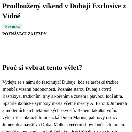
Prodloužený víkend v Dubaji Exclusive z
Vídně
Novinka
POZNÁVACÍ ZÁJEZDY
Proč si vybrat tento výlet?
Vydejte se s námi do fascinující Dubaje, kde se arabské tradice
snoubí s vizemi budoucnosti. Poznáte starou Dubaj s čtvrtí
Bastakiya, tradičními trhy s kořením a zlatem i plavbou lodí abra.
Spatříte ikonické symboly města včetně mešity Al Farouk Jumeirah
a moderních architektonických skvostů. Během fakultativního
výletu Vás okouzlí futuristická Dubai Marina, palmový ostrov
Jumeirah a návštěva Dubai Mallu s večerní show tančících fontán.
Chybět nebude ani symbol Dubaje – Burj Khalifa, s možností