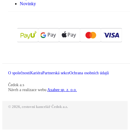
Novinky
O společnosti
Kariéra
Partnerská sekce
Ochrana osobních údajů
Čedok a.s
Návrh a realizace webu
Axabee sp. z. o.o.
© 2026, cestovní kancelář Čedok a.s.