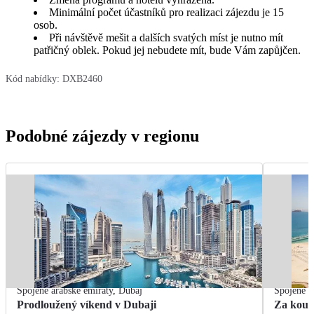
Minimální počet účastníků pro realizaci zájezdu je 15
osob.
Při návštěvě mešit a dalších svatých míst je nutno mít
patřičný oblek. Pokud jej nebudete mít, bude Vám zapůjčen.
Kód nabídky:
DXB2460
Podobné zájezdy v regionu
Spojené arabské emiráty
,
Dubaj
Spojené a
Prodloužený víkend v Dubaji
Za koup