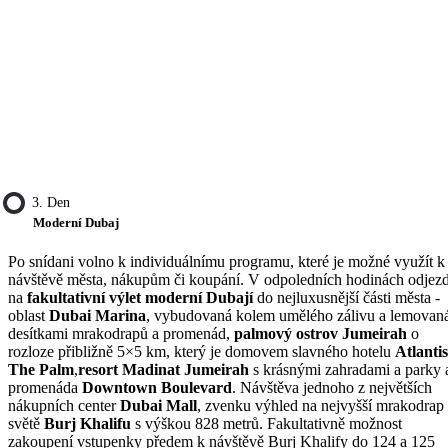
3. Den
Moderní Dubaj
Po snídani volno k individuálnímu programu, které je možné využít k
návštěvě města, nákupům či koupání. V odpoledních hodinách odjez
na
fakultativní výlet moderní Dubají
do nejluxusnější části města -
oblast
Dubai Marina
, vybudovaná kolem umělého zálivu a lemovan
desítkami mrakodrapů a promenád,
palmový ostrov Jumeirah
o
rozloze přibližně 5×5 km, který je domovem slavného hotelu
Atlantis
The Palm
,
resort Madinat Jumeirah
s krásnými zahradami a parky 
promenáda
Downtown Boulevard
. Návštěva jednoho z největších
nákupních center
Dubai Mall
, zvenku výhled na nejvyšší mrakodrap
světě
Burj Khalifu
s výškou 828 metrů. Fakultativně možnost
zakoupení vstupenky předem k návštěvě Burj Khalify do 124 a 125