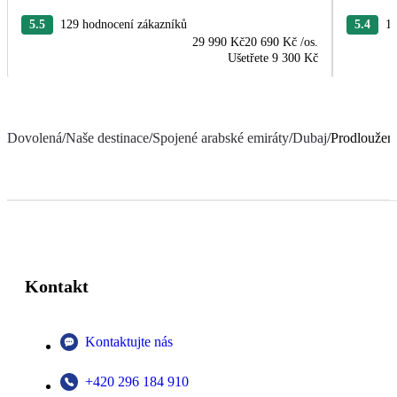
5.5
129 hodnocení zákazníků
5.4
10
29 990 Kč
20 690 Kč
/os.
Ušetřete
9 300 Kč
Dovolená
/
Naše destinace
/
Spojené arabské emiráty
/
Dubaj
/
Prodloužený
Kontakt
Kontaktujte nás
+420 296 184 910