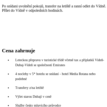
Po snídani uvolnění pokojů, transfer na letiště a ranní odlet do Vídně.
Přílet do Vídně v odpoledních hodinách.
Cena zahrnuje
Leteckou přepravu v turistické třídě včetně tax a příplatků Vídeň-
Dubaj-Vídeň se společností Emirates
4 noclehy v 5* hotelu se snídaní - hotel Media Rotana nebo
podobné
Transfery z/na letiště
Výlet starou Dubají v ceně
Služby česky mluvícího průvodce