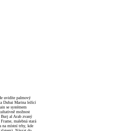
de uvidíte palmový
ta Dubai Marina ležící
tain se systémem
kultativně možnost
u Burj al Arab zvaný
i Frame, malebná stará
a na místní trhy, kde
 zlatem). Návrat do