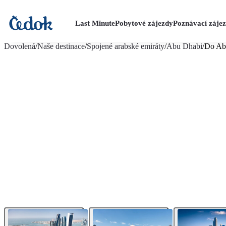
Last Minute
Pobytové zájezdy
Poznávací záje
více fotografií (29)
Dovolená
/
Naše destinace
/
Spojené arabské emiráty
/
Abu Dhabi
/
Do Abú