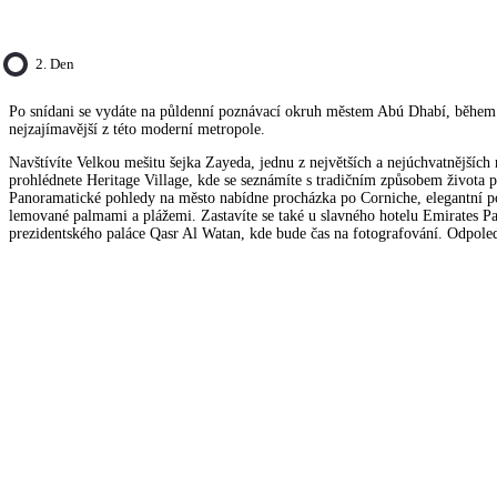
2. Den
Po snídani se vydáte na půldenní poznávací okruh městem Abú Dhabí, během 
nejzajímavější z této moderní metropole.
Navštívíte Velkou mešitu šejka Zayeda, jednu z největších a nejúchvatnějších m
prohlédnete Heritage Village, kde se seznámíte s tradičním způsobem života 
Panoramatické pohledy na město nabídne procházka po Corniche, elegantní 
lemované palmami a plážemi. Zastavíte se také u slavného hotelu Emirates P
prezidentského paláce Qasr Al Watan, kde bude čas na fotografování. Odpol