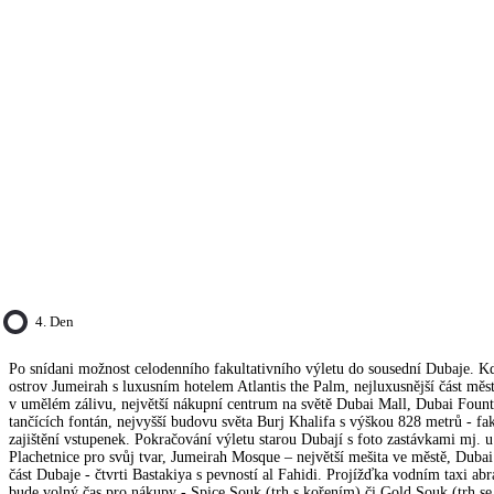
4. Den
Po snídani možnost celodenního fakultativního výletu do sousední Dubaje. K
ostrov Jumeirah s luxusním hotelem Atlantis the Palm, nejluxusnější část měs
v umělém zálivu, největší nákupní centrum na světě Dubai Mall, Dubai Foun
tančících fontán, nejvyšší budovu světa Burj Khalifa s výškou 828 metrů - fa
zajištění vstupenek. Pokračování výletu starou Dubají s foto zastávkami mj. 
Plachetnice pro svůj tvar, Jumeirah Mosque – největší mešita ve městě, Duba
část Dubaje - čtvrti Bastakiya s pevností al Fahidi. Projížďka vodním taxi abr
bude volný čas pro nákupy - Spice Souk (trh s kořením) či Gold Souk (trh se