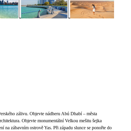
i Perského zálivu. Objevte nádheru Abú Dhabí – města
á architektura. Objevte monumentální Velkou mešitu šejka
ní na zábavním ostrově Yas. Při západu slunce se ponořte do