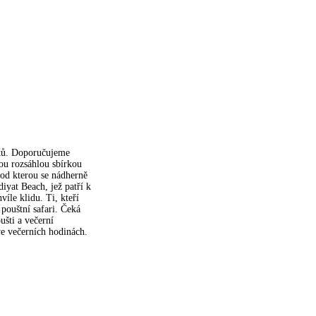
letů. Doporučujeme
ou rozsáhlou sbírkou
pod kterou se nádherně
iyat Beach, jež patří k
íle klidu. Ti, kteří
pouštní safari. Čeká
ušti a večerní
e večerních hodinách.