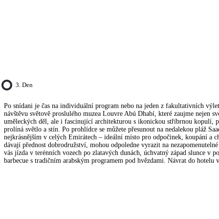
3. Den
Po snídani je čas na individuální program nebo na jeden z fakultativních vý
návštěvu světově proslulého muzea Louvre Abú Dhabí, které zaujme nejen sv
uměleckých děl, ale i fascinující architekturou s ikonickou stříbrnou kopulí, 
prolíná světlo a stín. Po prohlídce se můžete přesunout na nedalekou pláž Saad
nejkrásnějším v celých Emirátech – ideální místo pro odpočinek, koupání a chv
dávají přednost dobrodružství, mohou odpoledne vyrazit na nezapomenutelné 
vás jízda v terénních vozech po zlatavých dunách, úchvatný západ slunce v po
barbecue s tradičním arabským programem pod hvězdami. Návrat do hotelu v