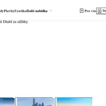
zdy
Plavby
Exotika
Další nabídka
Pro vás
St
 Dhabí za zážitky