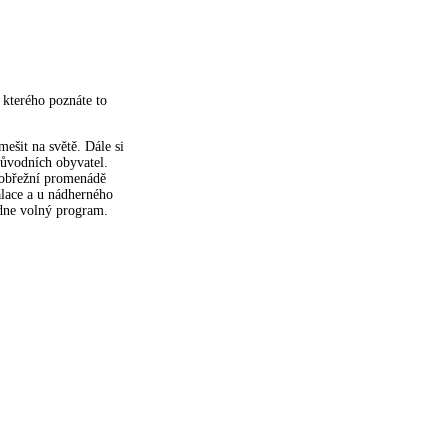
kterého poznáte to
ešit na světě. Dále si
původních obyvatel.
pobřežní promenádě
alace a u nádherného
edne volný program.