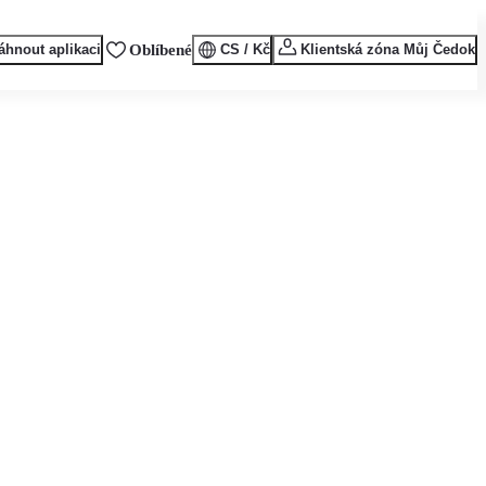
áhnout aplikaci
Oblíbené
CS / Kč
Klientská zóna Můj Čedok