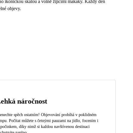
jeho ikonickou skálou a volně žijícími makaky. Každý den
lné objevy.
ehká náročnost
enechte spěch ostatním! Objevování probíhá v poklidném
mpu. Počítat můžete s četnými pauzami na jídlo, focením i
počinkem, díky nimž si každou navštívenou destinaci
chutnáte naplno.