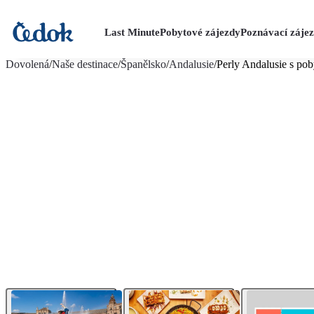
Last Minute
Pobytové zájezdy
Poznávací záje
více fotografií (25)
Dovolená
/
Naše destinace
/
Španělsko
/
Andalusie
/
Perly Andalusie s po