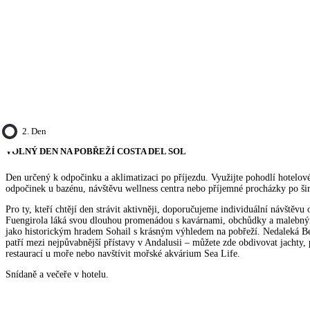
2. Den
VOLNÝ DEN NA POBŘEŽÍ COSTA DEL SOL
Den určený k odpočinku a aklimatizaci po příjezdu. Využijte pohodlí hotelov
odpočinek u bazénu, návštěvu wellness centra nebo příjemné procházky po šir
Pro ty, kteří chtějí den strávit aktivněji, doporučujeme individuální návštěvu 
Fuengirola láká svou dlouhou promenádou s kavárnami, obchůdky a malebným
jako historickým hradem Sohail s krásným výhledem na pobřeží. Nedaleká 
patří mezi nejpůvabnější přístavy v Andalusii – můžete zde obdivovat jachty, 
restaurací u moře nebo navštívit mořské akvárium Sea Life.
Snídaně a večeře v hotelu.