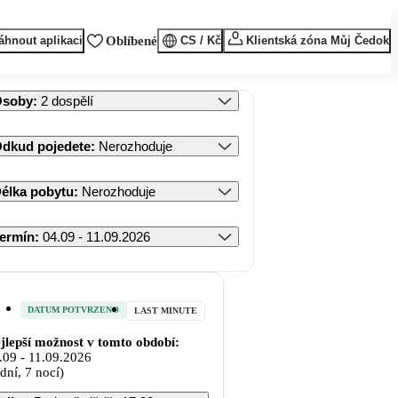
áhnout aplikaci
Oblíbené
CS / Kč
Klientská zóna Můj Čedok
Osoby
:
2 dospělí
dkud pojedete
:
Nerozhoduje
élka pobytu
:
Nerozhoduje
ermín
:
04.09 - 11.09.2026
DATUM POTVRZENO
LAST MINUTE
jlepší možnost v tomto období:
.09
-
11.09.2026
 dní, 7 nocí)