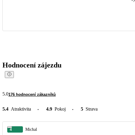
Hodnocení zájezdu
5.0
176 hodnocení zákazníků
5.4
Atraktivita
4.9
Pokoj
5
Strava
4
Michal