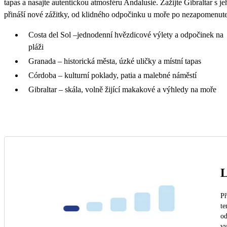
tapas a nasajte autentickou atmosféru Andalusie. Zažijte Gibraltar s 
přináší nové zážitky, od klidného odpočinku u moře po nezapomenute
Costa del Sol –jednodenní hvězdicové výlety a odpočinek na
pláži
Granada – historická města, úzké uličky a místní tapas
Córdoba – kulturní poklady, patia a malebné náměstí
Gibraltar – skála, volně žijící makakové a výhledy na moře
L
Př
te
od
vy