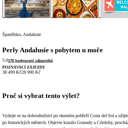
Španělsko, Andalusie
Perly Andalusie s pobytem u moře
5.0
176 hodnocení zákazníků
POZNÁVACÍ ZÁJEZDY
38 499 Kč
28 990 Kč
Proč si vybrat tento výlet?
Vydejte se na dobrodružství po slunném pobřeží Costa del Sol a užijt
po historických městech. Objevte kouzlo Granady a Córdoby, procházej