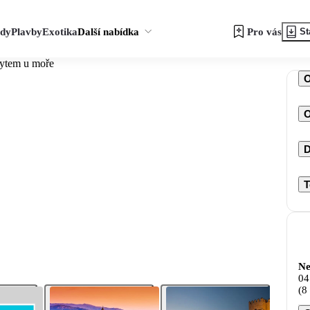
zdy
Plavby
Exotika
Další nabídka
Pro vás
St
bytem u moře
O
D
T
Ne
04
(8