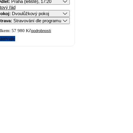
dlet
:
Praha (letiště), 17:20
tový řád
okoj
:
Dvoulůžkový pokoj
trava
:
Stravování dle programu
lkem:
57 980 Kč
podrobnosti
zervujte