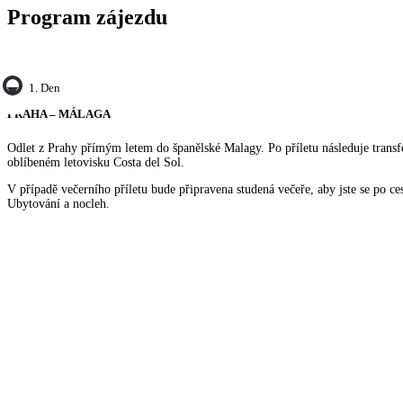
Program zájezdu
1. Den
PRAHA – MÁLAGA
Odlet z Prahy přímým letem do španělské Malagy. Po příletu následuje transf
oblíbeném letovisku Costa del Sol.
V případě večerního příletu bude připravena studená večeře, aby jste se po ces
Ubytování a nocleh.