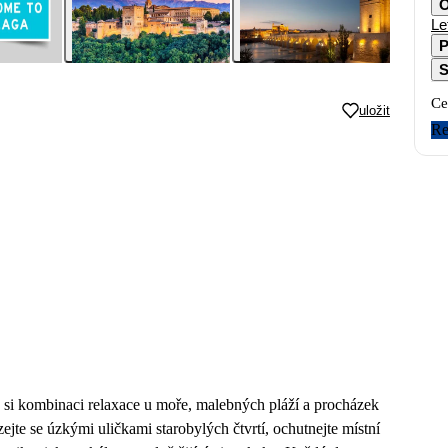
O
Le
P
S
Ce
uložit
Re
e si kombinaci relaxace u moře, malebných pláží a procházek
te se úzkými uličkami starobylých čtvrtí, ochutnejte místní