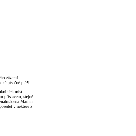
ého zázemí –
oké písečné pláži.
okolních míst.
 přístavem, stejně
Benalmádena Marina
posedět v některé z