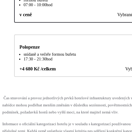
formou bufetu
07:00 - 10:00hod
v ceně
Vybran
Polopenze
snídaně a večeře formou bufetu
17:30 - 21:30hod
+4 680 Kč /celkem
Vyb
Čas stravování a provoz jednotlivých prvků hotelové infrastruktury uvedených 
nabídce mohou podléhat menším změnám v důsledku sezónnosti, povětrnostních
podmínek, požadavků hostů nebo vyšší moci, na které majitel nemá vliv.
Informace o oficiální kategorizaci hotelu je v souladu s kategorizací používanou
příslušné zemi. Každá země uplatňuje vlastní kritéria pro udělení konkrétní kateg