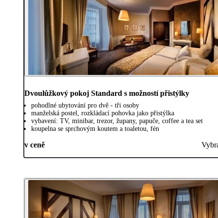
Dvoulůžkový pokoj Standard s možností přistýlky
pohodlné ubytování pro dvě - tři osoby
manželská postel, rozkládací pohovka jako přistýlka
vybavení: TV, minibar, trezor, župany, papuče, coffee a tea set
koupelna se sprchovým koutem a toaletou, fén
v ceně
Vybr