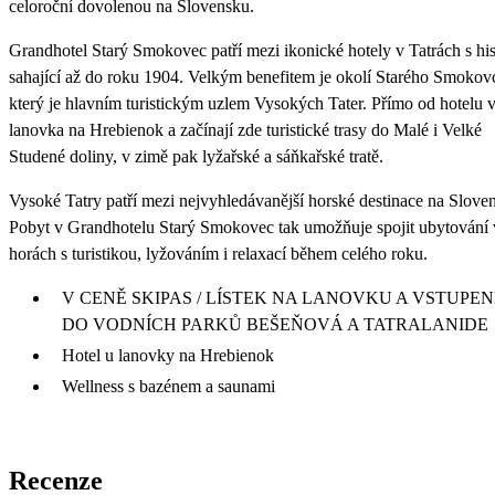
celoroční dovolenou na Slovensku.
Grandhotel Starý Smokovec patří mezi ikonické hotely v Tatrách s his
sahající až do roku 1904. Velkým benefitem je okolí Starého Smokov
který je hlavním turistickým uzlem Vysokých Tater. Přímo od hotelu 
lanovka na Hrebienok a začínají zde turistické trasy do Malé i Velké
Studené doliny, v zimě pak lyžařské a sáňkařské tratě.
Vysoké Tatry patří mezi nejvyhledávanější horské destinace na Slove
Pobyt v Grandhotelu Starý Smokovec tak umožňuje spojit ubytování 
horách s turistikou, lyžováním i relaxací během celého roku.
V CENĚ SKIPAS / LÍSTEK NA LANOVKU A VSTUPE
DO VODNÍCH PARKŮ BEŠEŇOVÁ A TATRALANIDE
Hotel u lanovky na Hrebienok
Wellness s bazénem a saunami
Recenze