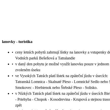
lanovky
-
turistika
•
ceny letních pobytů zahrnují lístky na lanovky a vstupenky d
Vodních parků Bešeňová a Tatralandie
•
v daný den pobytu je možné využít lanovku pouze v jednom
zvoleném úseku
•
ve Vysokých Tatrách platí lístek na zpáteční jízdu v úsecích:
Tatranská Lomnica - Skalnaté Pleso - Lomnické Sedlo nebo 
Smokovec - Hrebienok nebo Štrbské Pleso - Solisko.
•
v Nízkých Tatrách platí lístek na zpáteční jízdu v úsecích Bie
- Priehyba - Chopok - Kosodrevina - Krupová a stejnou tras
zpět