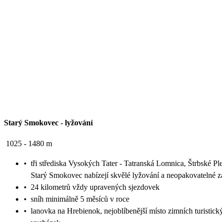
Starý Smokovec
-
lyžování
1025 - 1480 m
•
tři střediska Vysokých Tater - Tatranská Lomnica, Štrbské Pl
Starý Smokovec nabízejí skvělé lyžování a neopakovatelné z
•
24 kilometrů vždy upravených sjezdovek
•
sníh minimálně 5 měsíců v roce
•
lanovka na Hrebienok, nejoblíbenější místo zimních turistick