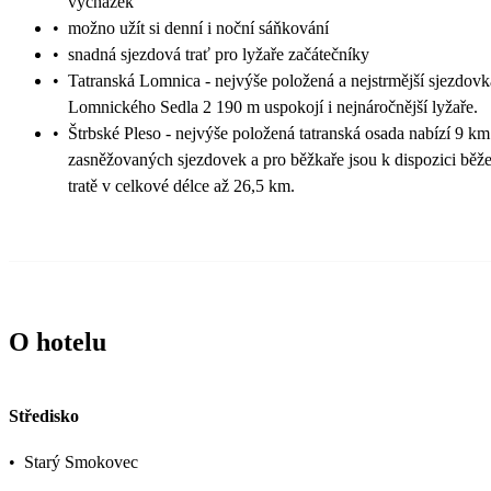
vycházek
•
možno užít si denní i noční sáňkování
•
snadná sjezdová trať pro lyžaře začátečníky
•
Tatranská Lomnica - nejvýše položená a nejstrmější sjezdovk
Lomnického Sedla 2 190 m uspokojí i nejnáročnější lyžaře.
•
Štrbské Pleso - nejvýše položená tatranská osada nabízí 9 km
zasněžovaných sjezdovek a pro běžkaře jsou k dispozici běž
tratě v celkové délce až 26,5 km.
O hotelu
Středisko
•
Starý Smokovec