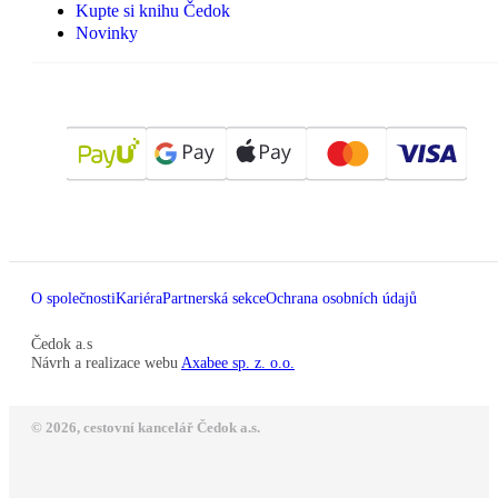
Kupte si knihu Čedok
Novinky
O společnosti
Kariéra
Partnerská sekce
Ochrana osobních údajů
Čedok a.s
Návrh a realizace webu
Axabee sp. z. o.o.
© 2026, cestovní kancelář Čedok a.s.