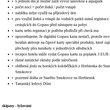
•
v jednom dni je možné zažít vývoz lanovkou a aquapark
•
počet nocí = počet lístků / počet vstupů
•
nabídku nelze využít na příjezdový den
•
pro využití lístků a vstupů do vodních parků nutná registrace
cestujících do Gopass před nástupem na pobyt
•
kartu nebo registraci je potřeba předložit při check-inu
•
upozorňujeme, že digitální Gopass karta nestačí, protože rec
hostům aktivuje na čipové karty speciální produkty, které zaji
přechody přes turnikety v jednotlivých střediscích
•
recepce hotelu může vydat Gopass kartu za poplatek 3 EUR /
•
různé turistické okruhy podle náročnosti
•
oblíbená jízda na horských koloběžkách z Hrebienka do Sta
Smokovce
•
pozemní dráha ze Starého Smokovce na Hrebienok
•
Tatranský ledový Dóm
skipasy
-
lyžování