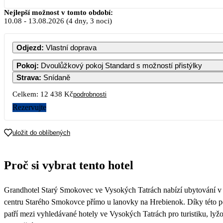
Srpen 2026
Nejlepší možnost v tomto období:
10.08
-
13.08.2026
(4 dny, 3 noci)
PO
ÚT
ST
ČT
PÁ
SO
NE
Odjezd
:
Vlastní doprava
1
2
Pokoj
:
Dvoulůžkový pokoj Standard s možností přistýlky
Strava
:
Snídaně
3
4
5
6
7
8
9
Celkem:
12 438 Kč
podrobnosti
Rezervujte
10
11
12
13
14
15
16
6 219
4 149
4 149
4 149
4 149
4 149
4 149
uložit do oblíbených
17
18
19
20
21
22
23
4 149
4 149
4 149
4 149
4 149
4 149
4 149
Proč si vybrat tento hotel
24
25
26
27
28
29
30
4 149
4 149
4 149
4 149
4 149
4 149
4 149
Grandhotel Starý Smokovec ve Vysokých Tatrách nabízí ubytování v
31
4 039
centru Starého Smokovce přímo u lanovky na Hrebienok. Díky této p
patří mezi vyhledávané hotely ve Vysokých Tatrách pro turistiku, lyžo