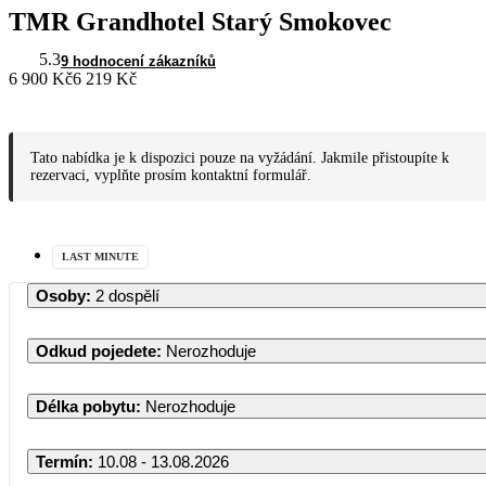
TMR Grandhotel Starý Smokovec
5.3
9 hodnocení zákazníků
6 900 Kč
6 219 Kč
Tato nabídka je k dispozici pouze na vyžádání. Jakmile přistoupíte k
rezervaci, vyplňte prosím kontaktní formulář.
LAST MINUTE
Osoby
:
2 dospělí
Odkud pojedete
:
Nerozhoduje
Délka pobytu
:
Nerozhoduje
Termín
:
10.08 - 13.08.2026