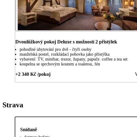
Dvoulůžkový pokoj Deluxe s možností 2 přistýlek
pohodlné ubytování pro dvě - čtyři osoby
manželská postel, rozkládací pohovka jako přistýlka
vybavení: TV, minibar, trezor, župany, papuče. coffee a tea set
koupelna se sprchovým koutem a toaletou, fén
+2 340 Kč /pokoj
V
Strava
Snídaně