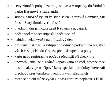
•
ceny zimních pobytů zahrnují skipas a vstupenky do Vodníc
parků Bešeňová a Tatralandie
•
skipas je možné využít ve střediscích Tatranská Lomnica, Št
Pleso, Starý Smokovec a Jasná
•
v jednom dni je možné zažít lyžování a aquapark
•
počet nocí = počet skipasů / počet vstupů
•
nabídku nelze využít na příjezdový den
•
pro využití skipasů a vstupů do vodních parků nutná registra
všech cestujících do Gopass před nástupem na pobyt
•
kartu nebo registraci je potřeba předložit při check-inu
•
upozorňujeme, že digitální Gopass karta nestačí, protože rec
hostům aktivuje na čipové karty speciální produkty, které zaji
přechody přes turnikety v jednotlivých střediscích
•
recepce hotelu může vydat Gopass kartu za poplatek 3 EUR /