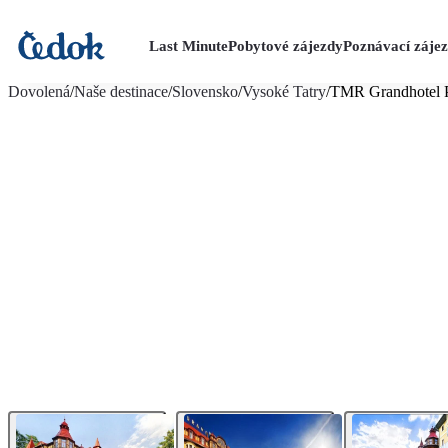
Last Minute
Pobytové zájezdy
Poznávací záje
více fotografií (24)
Dovolená
/
Naše destinace
/
Slovensko
/
Vysoké Tatry
/
TMR Grandhotel 