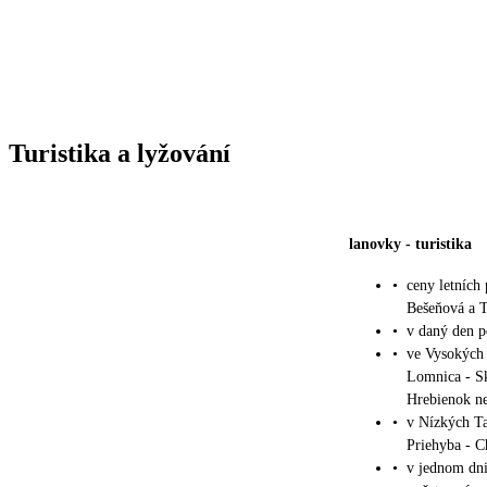
Turistika a lyžování
lanovky
-
turistika
•
ceny letních
Bešeňová a T
•
v daný den p
•
ve Vysokých T
Lomnica - Sk
Hrebienok ne
•
v Nízkých Tat
Priehyba - C
•
v jednom dni