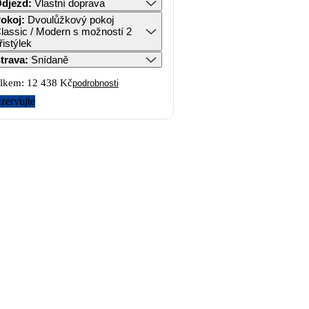
djezd
:
Vlastní doprava
okoj
:
Dvoulůžkový pokoj
lassic / Modern s možností 2
řistýlek
trava
:
Snídaně
lkem:
12 438 Kč
podrobnosti
zervujte