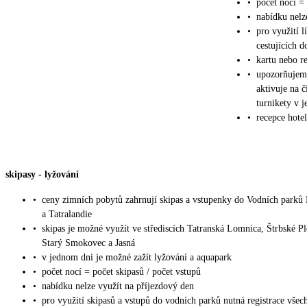
•
počet nocí = 
•
nabídku nelz
•
pro využití l
cestujících 
•
kartu nebo re
•
upozorňujeme
aktivuje na č
turnikety v j
•
recepce hote
skipasy
-
lyžování
•
ceny zimních pobytů zahrnují skipas a vstupenky do Vodních parků
a Tatralandie
•
skipas je možné využít ve střediscích Tatranská Lomnica, Štrbské Pl
Starý Smokovec a Jasná
•
v jednom dni je možné zažít lyžování a aquapark
•
počet nocí = počet skipasů / počet vstupů
•
nabídku nelze využít na příjezdový den
•
pro využití skipasů a vstupů do vodních parků nutná registrace všec