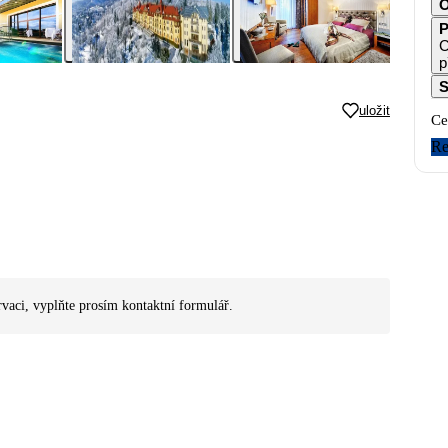
O
P
C
p
S
uložit
Ce
Re
rvaci, vyplňte prosím kontaktní formulář.