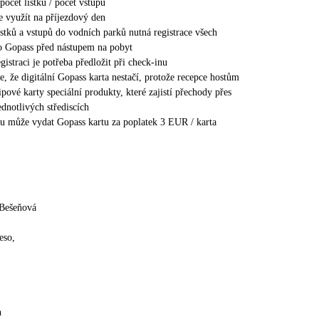
počet lístků / počet vstupů
e využít na příjezdový den
ístků a vstupů do vodních parků nutná registrace všech
do Gopass před nástupem na pobyt
gistraci je potřeba předložit při check-inu
, že digitální Gopass karta nestačí, protože recepce hostům
ipové karty speciální produkty, které zajistí přechody přes
ednotlivých střediscích
lu může vydat Gopass kartu za poplatek 3 EUR / karta
 Bešeňová
eso,
h