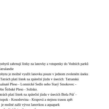
 pobytů zahrnují lístky na lanovky a vstupenky do Vodních parků
atralandie
obytu je možné využít lanovku pouze v jednom zvoleném úseku
atrách platí lístek na zpáteční jízdu v úsecích: Tatranská
alnaté Pleso - Lomnické Sedlo nebo Starý Smokovec -
bo Štrbské Pleso - Solisko.
rách platí lístek na zpáteční jízdu v úsecích Biela Púť -
hopok - Kosodrevina - Krupová a stejnou trasou zpět
 je možné zažít vývoz lanovkou a aquapark