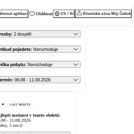
áhnout aplikaci
Oblíbené
CS / Kč
Klientská zóna Můj Čedok
Osoby
:
2 dospělí
dkud pojedete
:
Nerozhoduje
élka pobytu
:
Nerozhoduje
ermín
:
08.08 - 11.08.2026
LAST MINUTE
jlepší možnost v tomto období:
.08
-
11.08.2026
 dny, 3 noci)