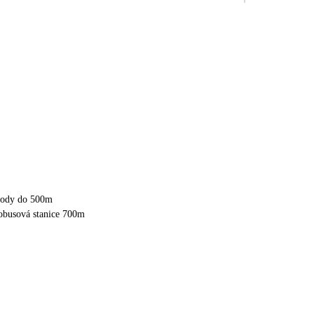
chody do 500m
tobusová stanice 700m