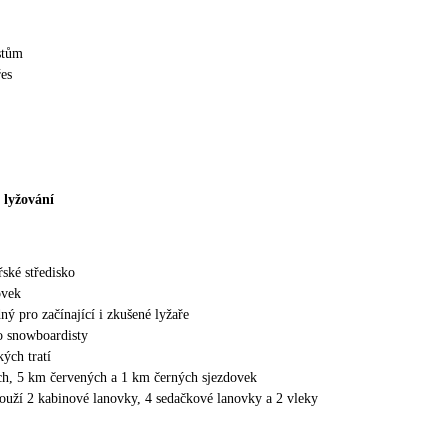
stům
řes
-
lyžování
řské středisko
ovek
ný pro začínající i zkušené lyžaře
o snowboardisty
ých tratí
h, 5 km červených a 1 km černých sjezdovek
louží 2 kabinové lanovky, 4 sedačkové lanovky a 2 vleky