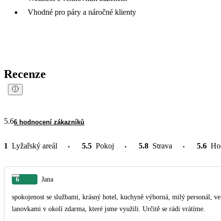
Vhodné pro páry a náročné klienty
Recenze
5.6
6 hodnocení zákazníků
1
Lyžařský areál
5.5
Pokoj
5.8
Strava
5.6
Ho
6
Jana
spokojenost se službami, krásný hotel, kuchyně výborná, milý personál, venkov
lanovkami v okolí zdarma, které jsme využili. Určitě se rádi vrátíme.