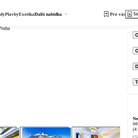
zdy
Plavby
Exotika
Další nabídka
Pro vás
St
Praha
O
D
T
Ne
08
(4