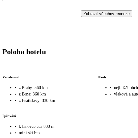
Zobrazit všechny recenze
Poloha hotelu
Vzdálenost
Okolí
•
z Prahy: 560 km
•
nejbližší ob
•
z Brna: 360 km
•
vlaková a au
•
z Bratislavy: 330 km
Lyžování
•
k lanovce cca 800 m
•
mini ski bus