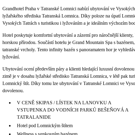
Grandhotel Praha v Tatranské Lomnici nabízí ubytování ve Vysokých 
lyžařského střediska Tatranská Lomnica. Díky poloze na úpatí Lomnic
Vysokých Tatrách s turistikou i lyžováním a je ideálním výchozím b
Hotel poskytuje komfortní ubytování a zázemí pro náročnější klienty, 
horskou přírodou. Součástí hotelu je Grand Mountain Spa s bazéne
tatranské vrcholy. Tento infinity bazén s panoramatem hor je vyhledáv
lyžování.
Ubytování ocení především páry a klienti hledající luxusní dovoleno
zimě je v dosahu lyžařské středisko Tatranská Lomnica, v létě pak turi
Lomnický štít. Díky tomu lze ubytování v Tatranské Lomnici ve Vyso
dovolenou.
V CENĚ SKIPAS / LÍSTEK NA LANOVKU A
VSTUPENKA DO VODNÍCH PARKŮ BEŠEŇOVÁ A
TATRALANIDE
Hotel pod Lomnickým štítem
Wellness s venkovním bazénem