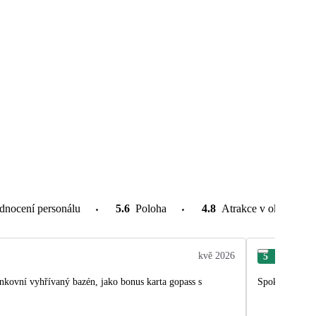
dnocení personálu
5.6
Poloha
4.8
Atrakce v okolí
kvě 2026
5
Vác
ní vyhřívaný bazén, jako bonus karta gopass s
Spokojenost, a