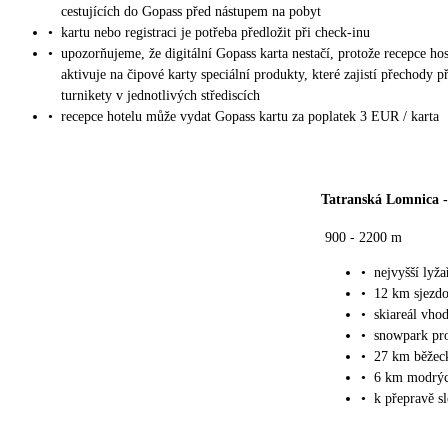
cestujících do Gopass před nástupem na pobyt
•
kartu nebo registraci je potřeba předložit při check-inu
•
upozorňujeme, že digitální Gopass karta nestačí, protože recepce ho
aktivuje na čipové karty speciální produkty, které zajistí přechody p
turnikety v jednotlivých střediscích
•
recepce hotelu může vydat Gopass kartu za poplatek 3 EUR / karta
Tatranská Lomnica
900 - 2200 m
•
nejvyšší lyža
•
12 km sjezd
•
skiareál vhod
•
snowpark pr
•
27 km běžeck
•
6 km modrýc
•
k přepravě s