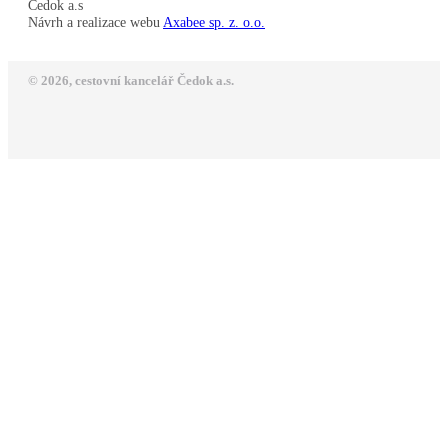
Čedok a.s
Návrh a realizace webu
Axabee sp. z. o.o.
© 2026, cestovní kancelář Čedok a.s.