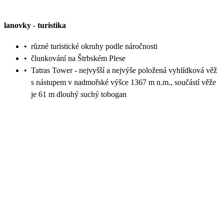
lanovky
-
turistika
•
různé turistické okruhy podle náročnosti
•
člunkování na Štrbském Plese
•
Tatras Tower - nejvyšší a nejvýše položená vyhlídková věž
s nástupem v nadmořské výšce 1367 m n.m., součástí věže
je 61 m dlouhý suchý tobogan