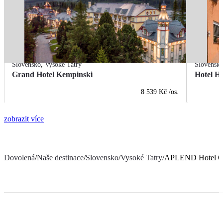
Slovensko
,
Vysoké Tatry
Slovensk
Grand Hotel Kempinski
Hotel H
8 539 Kč
/os.
zobrazit více
Dovolená
/
Naše destinace
/
Slovensko
/
Vysoké Tatry
/
APLEND Hotel O