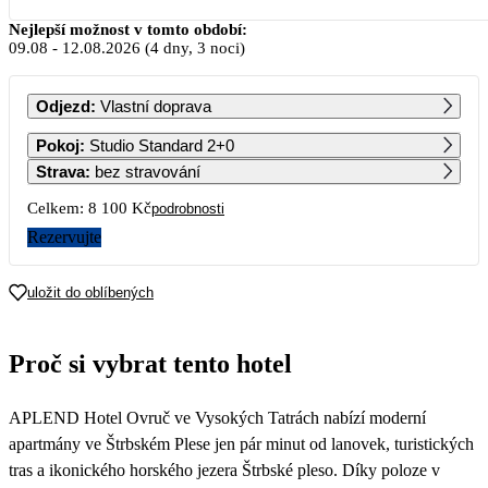
Srpen 2026
Nejlepší možnost v tomto období:
09.08
-
12.08.2026
(4 dny, 3 noci)
PO
ÚT
ST
ČT
PÁ
SO
NE
Odjezd
:
Vlastní doprava
1
2
Pokoj
:
Studio Standard 2+0
Strava
:
bez stravování
3
4
5
6
7
8
9
Celkem:
8 100 Kč
podrobnosti
4 050
Rezervujte
10
11
12
13
14
15
16
2 700
2 700
2 700
2 700
2 700
2 700
2 700
uložit do oblíbených
17
18
19
20
21
22
23
2 700
2 700
2 700
2 700
2 700
2 700
2 700
Proč si vybrat tento hotel
24
25
26
27
28
29
30
2 700
2 700
2 700
2 700
2 700
2 700
2 700
APLEND Hotel Ovruč ve Vysokých Tatrách nabízí moderní
31
2 700
apartmány ve Štrbském Plese jen pár minut od lanovek, turistických
tras a ikonického horského jezera Štrbské pleso. Díky poloze v