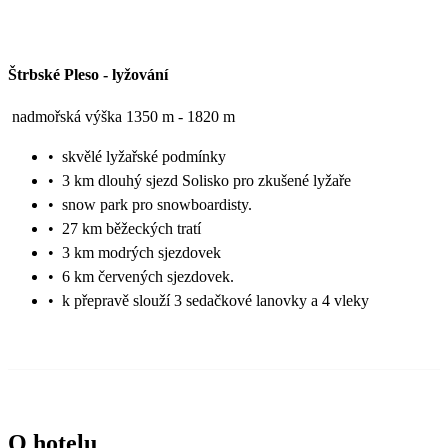
Štrbské Pleso
-
lyžování
nadmořská výška 1350 m - 1820 m
•
skvělé lyžařské podmínky
•
3 km dlouhý sjezd Solisko pro zkušené lyžaře
•
snow park pro snowboardisty.
•
27 km běžeckých tratí
•
3 km modrých sjezdovek
•
6 km červených sjezdovek.
•
k přepravě slouží 3 sedačkové lanovky a 4 vleky
O hotelu