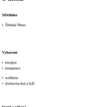
Středisko
•
Štrbské Pleso
Vybavení
•
recepce
•
restaurace
•
wellness
•
úschovna kol a lyží
Sport a zábava