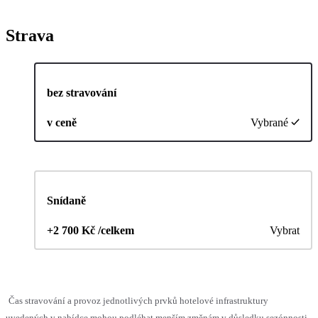
Strava
bez stravování
v ceně
Vybrané
Snídaně
+2 700 Kč /celkem
Vybrat
Čas stravování a provoz jednotlivých prvků hotelové infrastruktury
uvedených v nabídce mohou podléhat menším změnám v důsledku sezónnosti,