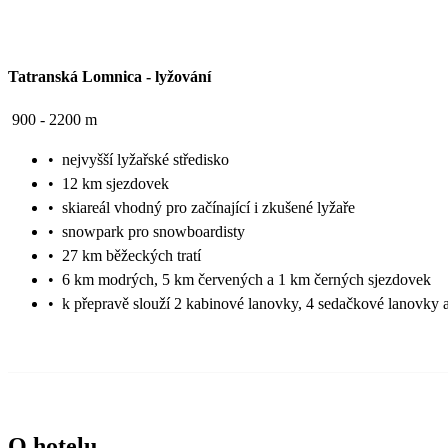
Tatranská Lomnica
-
lyžování
900 - 2200 m
•
nejvyšší lyžařské středisko
•
12 km sjezdovek
•
skiareál vhodný pro začínající i zkušené lyžaře
•
snowpark pro snowboardisty
•
27 km běžeckých tratí
•
6 km modrých, 5 km červených a 1 km černých sjezdovek
•
k přepravě slouží 2 kabinové lanovky, 4 sedačkové lanovky 
O hotelu