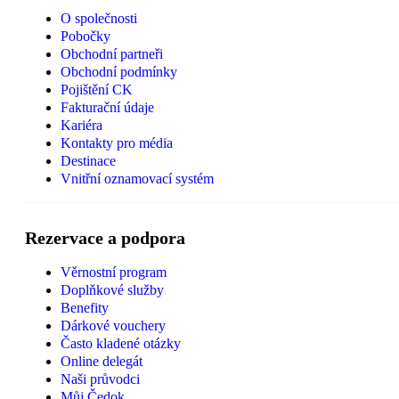
O společnosti
Pobočky
Obchodní partneři
Obchodní podmínky
Pojištění CK
Fakturační údaje
Kariéra
Kontakty pro média
Destinace
Vnitřní oznamovací systém
Rezervace a podpora
Věrnostní program
Doplňkové služby
Benefity
Dárkové vouchery
Často kladené otázky
Online delegát
Naši průvodci
Můj Čedok