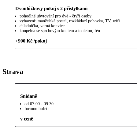
Dvoulůžkový pokoj s 2 přistýlkami
pohodlné ubytování pro dvě - čtyři osoby
vybavení: manželská postel, rozkládací pohovka, TV, wifi
chladnička, varná konvice
koupelna se sprchovým koutem a toaletou, fén
+900 Kč /pokoj
Strava
Snídaně
od 07:00 - 09:30
formou bufetu
v ceně