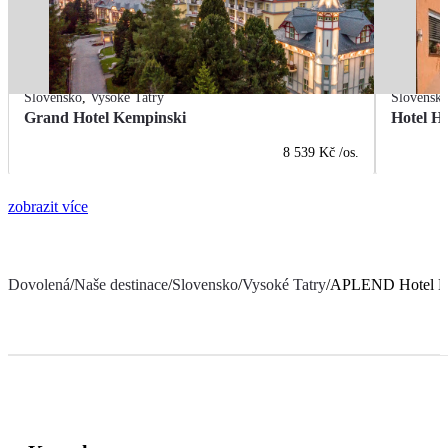
Slovensko
,
Vysoké Tatry
Slovensk
Grand Hotel Kempinski
Hotel H
8 539 Kč
/os.
zobrazit více
Dovolená
/
Naše destinace
/
Slovensko
/
Vysoké Tatry
/
APLEND Hotel Lu