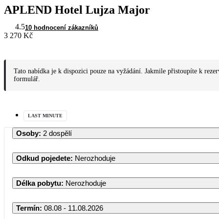
APLEND Hotel Lujza Major
4.5
10 hodnocení zákazníků
3 270 Kč
Tato nabídka je k dispozici pouze na vyžádání. Jakmile přistoupíte k reze
formulář.
LAST MINUTE
Osoby
:
2 dospělí
Odkud pojedete
:
Nerozhoduje
Délka pobytu
:
Nerozhoduje
Termín
:
08.08 - 11.08.2026