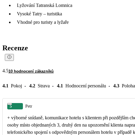
Lyžování Tatranská Lomnica
Vysoké Tatry – turistika
Vhodné pro turisty a lyžaře
Recenze
4.5
10 hodnocení zákazníků
4.1
Pokoj
4.2
Strava
4.1
Hodnocení personálu
4.3
Poloha
5
Petr
+ výborné snídaně, komunikace hotelu s klientem při pozdějším check in - ložní prád
osoby místo objednaných 3, druhý den na upozornění klienta napraveno - ne
telefonického spojení s odpovědným personálem hotelu v případě kl