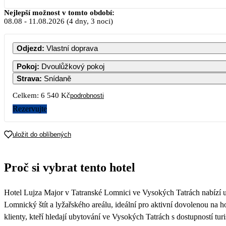
Srpen 2026
Nejlepší možnost v tomto období:
08.08
-
11.08.2026
(4 dny, 3 noci)
PO
ÚT
ST
ČT
PÁ
Odjezd
:
Vlastní doprava
Pokoj
:
Dvoulůžkový pokoj
Strava
:
Snídaně
3
4
5
6
7
Celkem:
6 540 Kč
podrobnosti
Rezervujte
10
11
12
13
14
3 270
3 270
3 270
3 270
3 270
uložit do oblíbených
17
18
19
20
21
3 270
3 270
3 270
3 270
3 270
Proč si vybrat tento hotel
24
25
26
27
28
3 270
3 270
3 270
3 270
3 270
Hotel Lujza Major v Tatranské Lomnici ve Vysokých Tatrách nabízí u
31
3 210
Lomnický štít a lyžařského areálu, ideální pro aktivní dovolenou na 
klienty, kteří hledají ubytování ve Vysokých Tatrách s dostupností tur