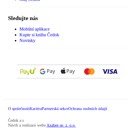
Sledujte nás
Mobilní aplikace
Kupte si knihu Čedok
Novinky
O společnosti
Kariéra
Partnerská sekce
Ochrana osobních údajů
Čedok a.s
Návrh a realizace webu
Axabee sp. z. o.o.