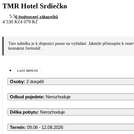
TMR Hotel Srdiečko
5.5
6 hodnocení zákazníků
4 530 Kč
4 079 Kč
Tato nabídka je k dispozici pouze na vyžádání. Jakmile přistoupíte k reze
kontaktní formulář.
LAST MINUTE
Osoby
:
2 dospělí
Odkud pojedete
:
Nerozhoduje
Délka pobytu
:
Nerozhoduje
Termín
:
09.08 - 12.08.2026