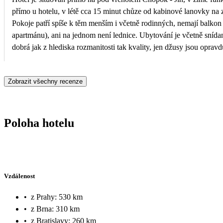
přímo u hotelu, v létě cca 15 minut chůze od kabinové lanovky na
Pokoje patří spíše k těm menším i včetně rodinných, nemají balkon
apartmánu), ani na jednom není lednice. Ubytování je včetně snídaně
dobrá jak z hlediska rozmanitosti tak kvality, jen džusy jsou oprav
(postmix), kává dobrá (ze stroje). Jako největší benefit hodnotím l
personál hotelu, naopak nelze čerpat polopenzi, výběr z jídelního l
Zobrazit všechny recenze
variabilní...Parkování zdarma přímo u hotelu systémem kdo dříve p
(v létě se vždy nějaké to místo většinou najde, v zimě to musí být 
padající sníh/led ze střech...) Celkově bych hotel doporučil jak pro 
dovolenou - v obou případech má zejména lokace co nabídnout.
Poloha hotelu
Vzdálenost
•
z Prahy: 530 km
•
z Brna: 310 km
•
z Bratislavy: 260 km