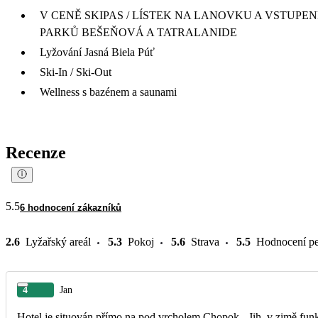
V CENĚ SKIPAS / LÍSTEK NA LANOVKU A VSTUPE
PARKŮ BEŠEŇOVÁ A TATRALANIDE
Lyžování Jasná Biela Púť
Ski-In / Ski-Out
Wellness s bazénem a saunami
Recenze
5.5
6 hodnocení zákazníků
2.6
Lyžařský areál
5.3
Pokoj
5.6
Strava
5.5
Hodnocení pe
4
Jan
Hotel je situován přímo na pod vrcholem Chopok - Jih, v zimě fun