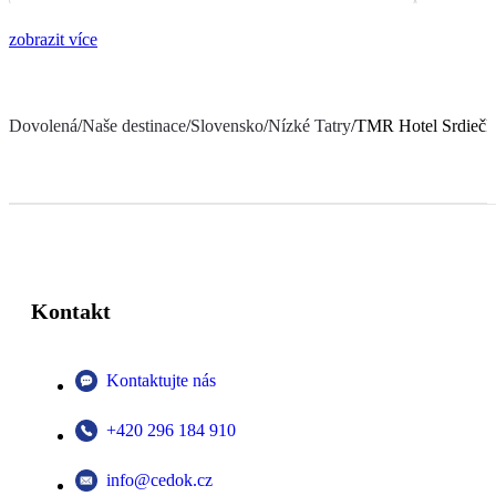
zobrazit více
Dovolená
/
Naše destinace
/
Slovensko
/
Nízké Tatry
/
TMR Hotel Srdiečk
Kontakt
Kontaktujte nás
+420 296 184 910
info@cedok.cz