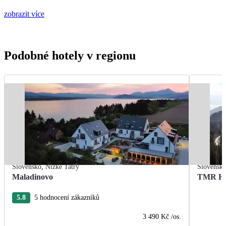
zobrazit více
Podobné hotely v regionu
Slovensko
,
Nízké Tatry
Slovensk
Maladinovo
TMR Hot
5.8
5 hodnocení zákazníků
3 490 Kč
/os.