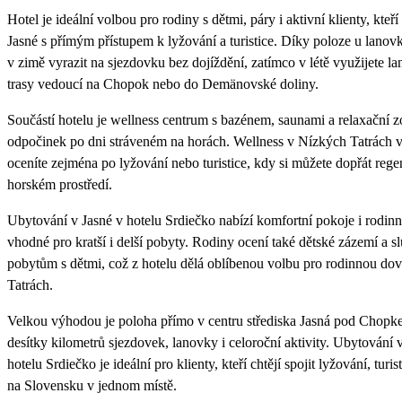
Hotel je ideální volbou pro rodiny s dětmi, páry i aktivní klienty, kteř
Jasné s přímým přístupem k lyžování a turistice. Díky poloze u lano
v zimě vyrazit na sjezdovku bez dojíždění, zatímco v létě využijete lan
trasy vedoucí na Chopok nebo do Demänovské doliny.
Součástí hotelu je wellness centrum s bazénem, saunami a relaxační z
odpočinek po dni stráveném na horách. Wellness v Nízkých Tatrách v
oceníte zejména po lyžování nebo turistice, kdy si můžete dopřát reg
horském prostředí.
Ubytování v Jasné v hotelu Srdiečko nabízí komfortní pokoje i rodinné
vhodné pro kratší i delší pobyty. Rodiny ocení také dětské zázemí a 
pobytům s dětmi, což z hotelu dělá oblíbenou volbu pro rodinnou do
Tatrách.
Velkou výhodou je poloha přímo v centru střediska Jasná pod Chopke
desítky kilometrů sjezdovek, lanovky i celoroční aktivity. Ubytování
hotelu Srdiečko je ideální pro klienty, kteří chtějí spojit lyžování, turi
na Slovensku v jednom místě.