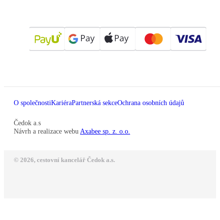
O společnosti
Kariéra
Partnerská sekce
Ochrana osobních údajů
Čedok a.s
Návrh a realizace webu
Axabee sp. z. o.o.
© 2026, cestovní kancelář Čedok a.s.