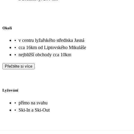
Okolí
•
v centru lyžařského střediska Jasná
•
cca 16km od Liptovského Mikuláše
•
nejbližší obchody cca 10km
Přečtěte si více
Lyžování
•
přímo na svahu
•
Ski-In a Ski-Out