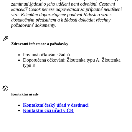
zamítnutí žádosti o jeho udělení není odvolání. Cestovní
kancelář Čedok nenese odpovědnost za případné neudělení
víza. Klientům doporučujeme podávat žádosti o víza s
dostatečným předstihem a k žádosti dokládat všechny
požadované dokumenty.
Zdravotní informace a požadavky
Povinná očkování: žádná
Doporučená očkování: Žloutenka typu A, Žloutenka
typu B
Kontaktní úřady
Kontaktní český úřad v destinaci
Kontaktní cizí úřad v ČR