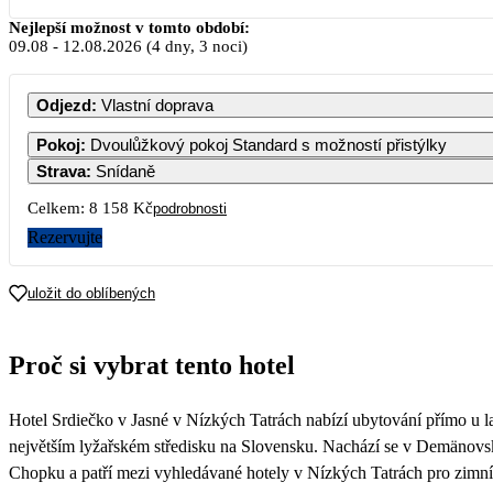
Srpen 2026
Nejlepší možnost v tomto období:
09.08
-
12.08.2026
(4 dny, 3 noci)
PO
ÚT
ST
ČT
PÁ
SO
Odjezd
:
Vlastní doprava
1
Pokoj
:
Dvoulůžkový pokoj Standard s možností přistýlky
Strava
:
Snídaně
3
4
5
6
7
8
Celkem:
8 158 Kč
podrobnosti
4
Rezervujte
10
11
12
13
14
15
2 719
2 719
2 719
2 719
2 719
2 719
2
uložit do oblíbených
17
18
19
20
21
22
2 719
2 719
2 719
2 719
2 719
2 719
2
Proč si vybrat tento hotel
24
25
26
27
28
29
2 719
2 719
2 719
2 719
2 719
2 719
2
Hotel Srdiečko v Jasné v Nízkých Tatrách nabízí ubytování přímo u
31
2 779
největším lyžařském středisku na Slovensku. Nachází se v Demänovsk
Chopku a patří mezi vyhledávané hotely v Nízkých Tatrách pro zimní 