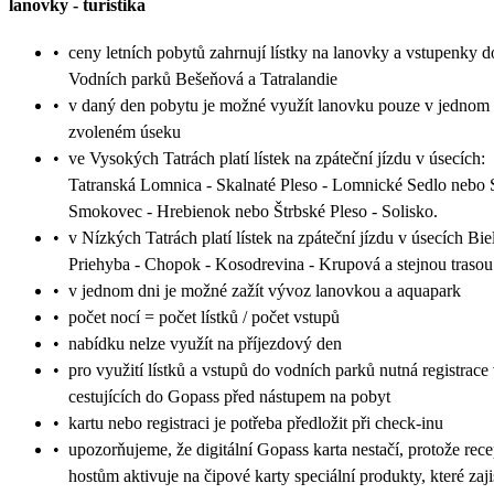
lanovky
-
turistika
•
ceny letních pobytů zahrnují lístky na lanovky a vstupenky d
Vodních parků Bešeňová a Tatralandie
•
v daný den pobytu je možné využít lanovku pouze v jednom
zvoleném úseku
•
ve Vysokých Tatrách platí lístek na zpáteční jízdu v úsecích:
Tatranská Lomnica - Skalnaté Pleso - Lomnické Sedlo nebo 
Smokovec - Hrebienok nebo Štrbské Pleso - Solisko.
•
v Nízkých Tatrách platí lístek na zpáteční jízdu v úsecích Bie
Priehyba - Chopok - Kosodrevina - Krupová a stejnou trasou
•
v jednom dni je možné zažít vývoz lanovkou a aquapark
•
počet nocí = počet lístků / počet vstupů
•
nabídku nelze využít na příjezdový den
•
pro využití lístků a vstupů do vodních parků nutná registrace
cestujících do Gopass před nástupem na pobyt
•
kartu nebo registraci je potřeba předložit při check-inu
•
upozorňujeme, že digitální Gopass karta nestačí, protože rec
hostům aktivuje na čipové karty speciální produkty, které zaji