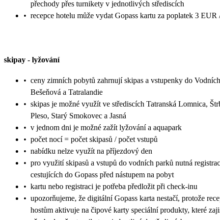
přechody přes turnikety v jednotlivých střediscích
•
recepce hotelu může vydat Gopass kartu za poplatek 3 EUR /
skipay
-
lyžování
•
ceny zimních pobytů zahrnují skipas a vstupenky do Vodníc
Bešeňová a Tatralandie
•
skipas je možné využít ve střediscích Tatranská Lomnica, Št
Pleso, Starý Smokovec a Jasná
•
v jednom dni je možné zažít lyžování a aquapark
•
počet nocí = počet skipasů / počet vstupů
•
nabídku nelze využít na příjezdový den
•
pro využití skipasů a vstupů do vodních parků nutná registra
cestujících do Gopass před nástupem na pobyt
•
kartu nebo registraci je potřeba předložit při check-inu
•
upozorňujeme, že digitální Gopass karta nestačí, protože rec
hostům aktivuje na čipové karty speciální produkty, které zaji