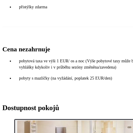
přistýlky zdarma
Cena nezahrnuje
pobytová taxa ve výši 1 EUR/ os a noc (Výše pobytové taxy může b
vyhlášky kdykoliv i v průběhu sezóny změněna/zavedena)
pobyty s mazlíčky (na vyžádání, poplatek 25 EUR/den)
Dostupnost pokojů