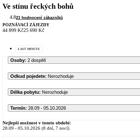
Ve stínu řeckých bohů
4.8
21 hodnocení zákazníků
POZNÁVACÍ ZÁJEZDY
44 899 Kč
25 690 Kč
LAST MINUTE
Osoby
:
2 dospělí
Odkud pojedete
:
Nerozhoduje
Délka pobytu
:
Nerozhoduje
Termín
:
28.09 - 05.10.2026
Nejlepší možnost v tomto období:
28.09
-
05.10.2026
(8 dní, 7 nocí)