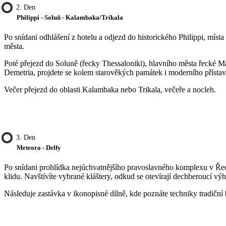
2. Den
Philippi - Soluň - Kalambaka/Trikala
Po snídani odhlášení z hotelu a odjezd do historického Philippi, mís
města.
Poté přejezd do Soluně (řecky Thessaloniki), hlavního města řecké Ma
Demetria, projdete se kolem starověkých památek i moderního přístavu
Večer přejezd do oblasti Kalambaka nebo Trikala, večeře a nocleh.
3. Den
Meteora - Delfy
Po snídani prohlídka nejúchvatnějšího pravoslavného komplexu v Ře
klidu. Navštívíte vybrané kláštery, odkud se otevírají dechberoucí výh
Následuje zastávka v ikonopisné dílně, kde poznáte techniky tradiční 