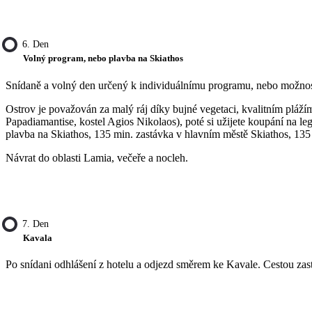
6. Den
Volný program, nebo plavba na Skiathos
Snídaně a volný den určený k individuálnímu programu, nebo možnost 
Ostrov je považován za malý ráj díky bujné vegetaci, kvalitním plá
Papadiamantise, kostel Agios Nikolaos), poté si užijete koupání na 
plavba na Skiathos, 135 min. zastávka v hlavním městě Skiathos, 135 
Návrat do oblasti Lamia, večeře a nocleh.
7. Den
Kavala
Po snídani odhlášení z hotelu a odjezd směrem ke Kavale. Cestou zas