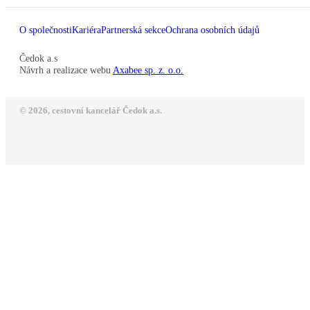
O společnosti
Kariéra
Partnerská sekce
Ochrana osobních údajů
Čedok a.s
Návrh a realizace webu
Axabee sp. z. o.o.
© 2026, cestovní kancelář Čedok a.s.