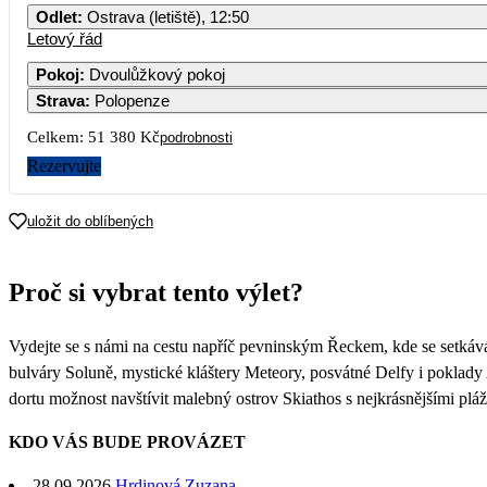
Odlet
:
Ostrava (letiště), 12:50
Letový řád
Pokoj
:
Dvoulůžkový pokoj
Strava
:
Polopenze
Celkem:
51 380 Kč
podrobnosti
Rezervujte
uložit do oblíbených
Proč si vybrat tento výlet?
Vydejte se s námi na cestu napříč pevninským Řeckem, kde se setkává
bulváry Soluně, mystické kláštery Meteory, posvátné Delfy i poklad
dortu možnost navštívit malebný ostrov Skiathos s nejkrásnějšími plá
KDO VÁS BUDE PROVÁZET
28.09.2026
Hrdinová Zuzana