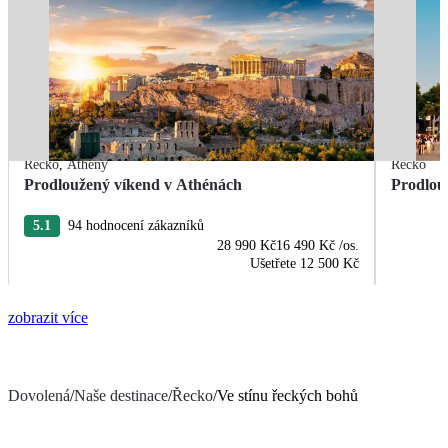
Řecko
,
Athény
Řecko
Prodloužený víkend v Athénách
Prodlou
5.1
94 hodnocení zákazníků
28 990 Kč
16 490 Kč
/os.
Ušetřete
12 500 Kč
zobrazit více
Dovolená
/
Naše destinace
/
Řecko
/
Ve stínu řeckých bohů