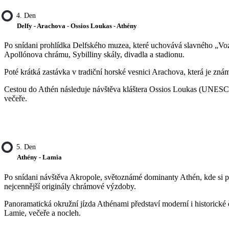
4. Den
Delfy - Arachova - Ossios Loukas - Athény
Po snídani prohlídka Delfského muzea, které uchovává slavného „Voza
Apollónova chrámu, Sybilliny skály, divadla a stadionu.
Poté krátká zastávka v tradiční horské vesnici Arachova, která je 
Cestou do Athén následuje návštěva kláštera Ossios Loukas (UNESCO
večeře.
5. Den
Athény - Lamia
Po snídani návštěva Akropole, světoznámé dominanty Athén, kde si p
nejcennější originály chrámové výzdoby.
Panoramatická okružní jízda Athénami představí moderní i historické 
Lamie, večeře a nocleh.