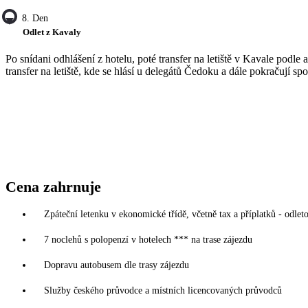
8. Den
Odlet z Kavaly
Po snídani odhlášení z hotelu, poté transfer na letiště v Kavale podle
transfer na letiště, kde se hlásí u delegátů Čedoku a dále pokračují spo
Cena zahrnuje
Zpáteční letenku v ekonomické třídě, včetně tax a příplatků - odleto
7 noclehů s polopenzí v hotelech *** na trase zájezdu
Dopravu autobusem dle trasy zájezdu
Služby českého průvodce a místních licencovaných průvodců