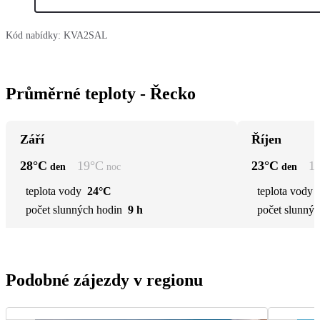
Kód nabídky:
KVA2SAL
Průměrné teploty - Řecko
Září
Říjen
28
°C
19
°C
23
°C
1
den
noc
den
teplota vody
24°C
teplota vody
počet slunných hodin
9 h
počet slunnýc
Podobné zájezdy v regionu