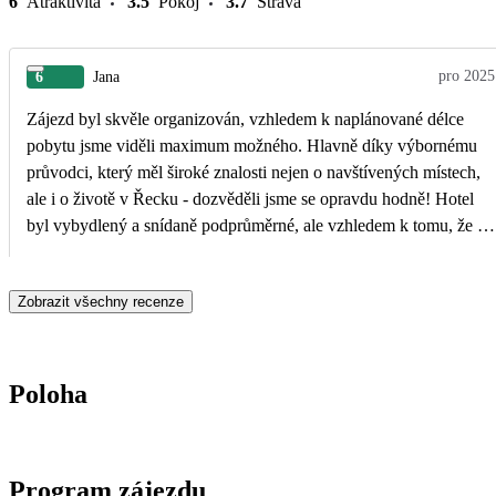
6
Atraktivita
3.5
Pokoj
3.7
Strava
pro 2025
6
Jana
Zájezd byl skvěle organizován, vzhledem k naplánované délce
pobytu jsme viděli maximum možného. Hlavně díky výbornému
průvodci, který měl široké znalosti nejen o navštívených místech,
ale i o životě v Řecku - dozvěděli jsme se opravdu hodně! Hotel
byl vybydlený a snídaně podprůměrné, ale vzhledem k tomu, že to
byl poznávací zájezd a na hotelu jsme v podstatě jen přespali, to
moc nevadilo.
Zobrazit všechny recenze
Poloha
Program zájezdu