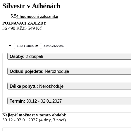
Silvestr v Athénách
5.5
4 hodnocení zákazníků
POZNÁVACÍ ZÁJEZDY
36 490 Kč
25 549 Kč
FIRST MINUTE
ZIMA 2026/2027
Osoby
:
2 dospělí
Odkud pojedete
:
Nerozhoduje
Délka pobytu
:
Nerozhoduje
Termín
:
30.12 - 02.01.2027
Prosinec 2026
Nejlepší možnost v tomto období:
30.12
-
02.01.2027
(4 dny, 3 noci)
PO
ÚT
ST
ČT
PÁ
SO
NE