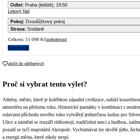
Odlet
:
Praha (letiště), 19:50
Letový řád
1
2
3
4
5
6
Pokoj
:
Dvoulůžkový pokoj
Strava
:
Snídaně
7
8
9
10
11
12
13
Celkem:
51 098 Kč
podrobnosti
14
15
16
17
18
19
20
Rezervujte
21
22
23
24
25
26
27
uložit do oblíbených
28
29
30
31
Proč si vybrat tento výlet?
25 549
Athény, město, které je kolébkou západní civilizace, nabízí kouzelnou
atmosféru na přelomu roku. Historické památky v kombinaci s moder
oslavami příchodu nového roku vytvářejí jedinečnou kulisu pro Silves
Ulice a náměstí se rozzáří ohňostroji, tradičními tanci a hudbou, zatí
pozadí se tyčí majestátní Akropole. Vychutnávat lze skvělé jídlo, řeck
a energii města, které nikdy nespí.