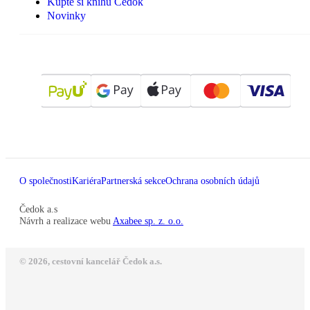
Kupte si knihu Čedok
Novinky
O společnosti
Kariéra
Partnerská sekce
Ochrana osobních údajů
Čedok a.s
Návrh a realizace webu
Axabee sp. z. o.o.
© 2026, cestovní kancelář Čedok a.s.