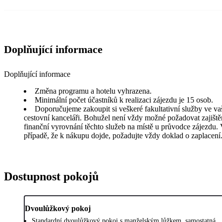
Doplňující informace
Doplňující informace
Změna programu a hotelu vyhrazena.
Minimální počet účastníků k realizaci zájezdu je 15 osob.
Doporučujeme zakoupit si veškeré fakultativní služby ve va
cestovní kanceláři. Bohužel není vždy možné požadovat zajiště
finanční vyrovnání těchto služeb na místě u průvodce zájezdu.
případě, že k nákupu dojde, požadujte vždy doklad o zaplacení
Dostupnost pokojů
Dvoulůžkový pokoj
Standardní dvoulůžkový pokoj s manželským lůžkem, samostatná