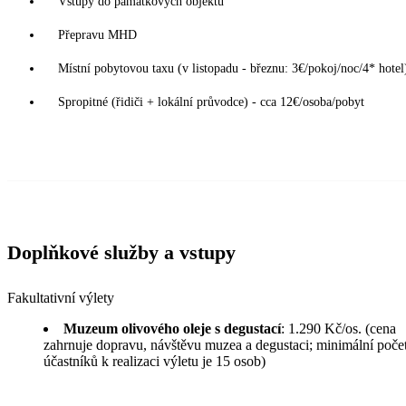
Vstupy do památkových objektů
Přepravu MHD
Místní pobytovou taxu (v listopadu - březnu: 3€/pokoj/noc/4* hotel
Spropitné (řidiči + lokální průvodce) - cca 12€/osoba/pobyt
Doplňkové služby a vstupy
Fakultativní výlety
Muzeum olivového oleje s degustací
: 1.290 Kč/os. (cena
zahrnuje dopravu, návštěvu muzea a degustaci; minimální poče
účastníků k realizaci výletu je 15 osob)