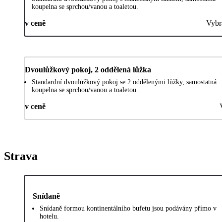
koupelna se sprchou/vanou a toaletou.
v ceně
Vybr
Dvoulůžkový pokoj, 2 oddělená lůžka
Standardní dvoulůžkový pokoj se 2 oddělenými lůžky, samostatná
koupelna se sprchou/vanou a toaletou.
v ceně
Strava
Snídaně
Snídaně formou kontinentálního bufetu jsou podávány přímo v
hotelu.