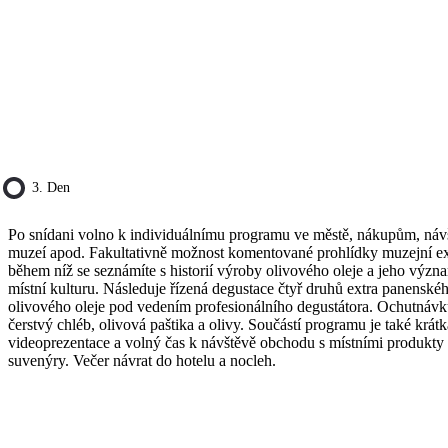
3. Den
Po snídani volno k individuálnímu programu ve městě, nákupům, ná
muzeí apod. Fakultativně možnost komentované prohlídky muzejní e
během níž se seznámíte s historií výroby olivového oleje a jeho výz
místní kulturu. Následuje řízená degustace čtyř druhů extra panenské
olivového oleje pod vedením profesionálního degustátora. Ochutnávk
čerstvý chléb, olivová paštika a olivy. Součástí programu je také krátk
videoprezentace a volný čas k návštěvě obchodu s místními produkty
suvenýry. Večer návrat do hotelu a nocleh.