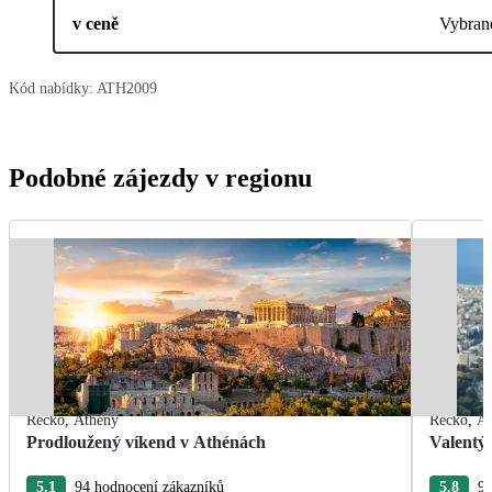
v ceně
Vybran
Kód nabídky:
ATH2009
Podobné zájezdy v regionu
Řecko
,
Athény
Řecko
,
At
Prodloužený víkend v Athénách
Valentý
5.1
94 hodnocení zákazníků
5.8
9 