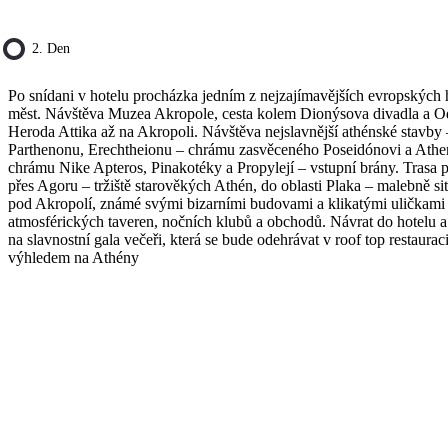
2. Den
Po snídani v hotelu procházka jedním z nejzajímavějších evropských 
měst. Návštěva Muzea Akropole, cesta kolem Dionýsova divadla a 
Heroda Attika až na Akropoli. Návštěva nejslavnější athénské stavby 
Parthenonu, Erechtheionu – chrámu zasvěceného Poseidónovi a Athe
chrámu Nike Apteros, Pinakotéky a Propylejí – vstupní brány. Trasa 
přes Agoru – tržiště starověkých Athén, do oblasti Plaka – malebně s
pod Akropolí, známé svými bizarními budovami a klikatými uličkami
atmosférických taveren, nočních klubů a obchodů. Návrat do hotelu a
na slavnostní gala večeři, která se bude odehrávat v roof top restauraci
výhledem na Athény