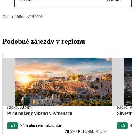
Kód nabídky:
ATH2008
Podobné zájezdy v regionu
Řecko
,
Athény
Řecko
,
At
Prodloužený víkend v Athénách
Silvestr
5.1
94 hodnocení zákazníků
5.5
4 
28 990 Kč
16 490 Kč
/os.