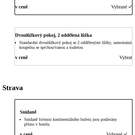
v ceně
Vybrané
Dvoulůžkový pokoj, 2 oddělená lůžka
Standardní dvoulůžkový pokoj se 2 oddělenými lůžky, samostatná
koupelna se sprchou/vanou a toaletou.
v ceně
Vybrat
Strava
Snídaně
Snídaně formou kontinentálního bufetu jsou podávány
přímo v hotelu.
v ceně
Vybrané