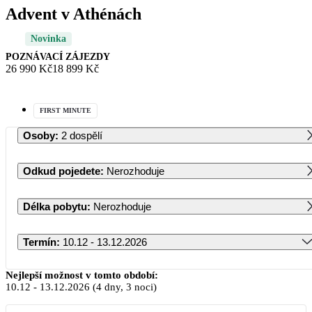
Advent v Athénách
Novinka
POZNÁVACÍ ZÁJEZDY
26 990 Kč
18 899 Kč
FIRST MINUTE
Osoby
:
2 dospělí
Odkud pojedete
:
Nerozhoduje
Délka pobytu
:
Nerozhoduje
Termín
:
10.12 - 13.12.2026
Prosinec 2026
Nejlepší možnost v tomto období:
10.12
-
13.12.2026
(4 dny, 3 noci)
PO
ÚT
ST
ČT
PÁ
SO
NE