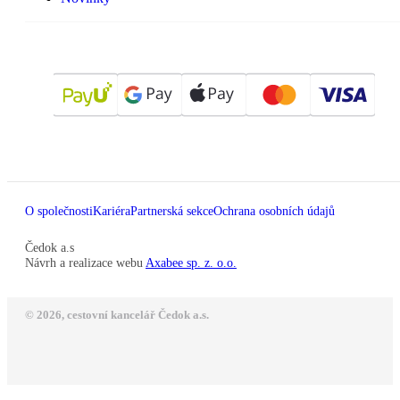
O společnosti
Kariéra
Partnerská sekce
Ochrana osobních údajů
Čedok a.s
Návrh a realizace webu
Axabee sp. z. o.o.
© 2026, cestovní kancelář Čedok a.s.