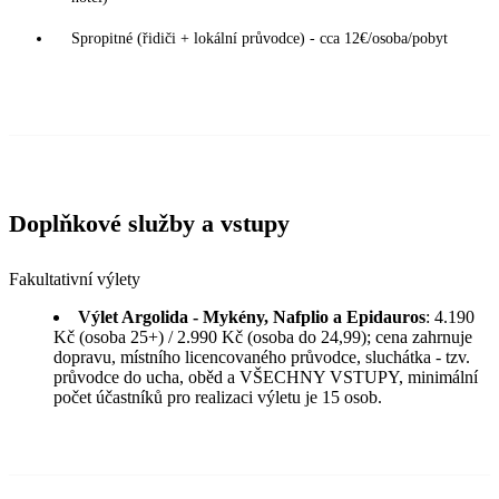
Spropitné (řidiči + lokální průvodce) - cca 12€/osoba/pobyt
Doplňkové služby a vstupy
Fakultativní výlety
Výlet Argolida - Mykény, Nafplio a Epidauros
: 4.190
Kč (osoba 25+) / 2.990 Kč (osoba do 24,99); cena zahrnuje
dopravu, místního licencovaného průvodce, sluchátka - tzv.
průvodce do ucha, oběd a VŠECHNY VSTUPY, minimální
počet účastníků pro realizaci výletu je 15 osob.