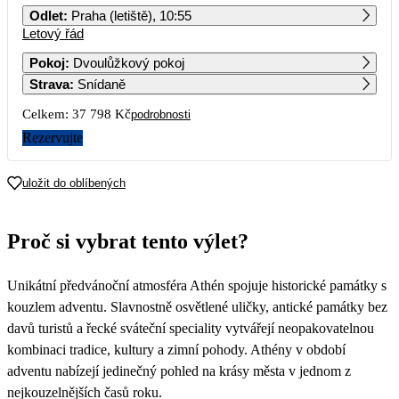
Odlet
:
Praha (letiště), 10:55
Letový řád
1
2
3
4
5
6
Pokoj
:
Dvoulůžkový pokoj
Strava
:
Snídaně
7
8
9
10
11
12
13
18 899
Celkem:
37 798 Kč
podrobnosti
14
15
16
17
18
19
20
Rezervujte
21
22
23
24
25
26
27
uložit do oblíbených
28
29
30
31
Proč si vybrat tento výlet?
Unikátní předvánoční atmosféra Athén spojuje historické památky s
kouzlem adventu. Slavnostně osvětlené uličky, antické památky bez
davů turistů a řecké sváteční speciality vytvářejí neopakovatelnou
kombinaci tradice, kultury a zimní pohody. Athény v období
adventu nabízejí jedinečný pohled na krásy města v jednom z
nejkouzelnějších časů roku.