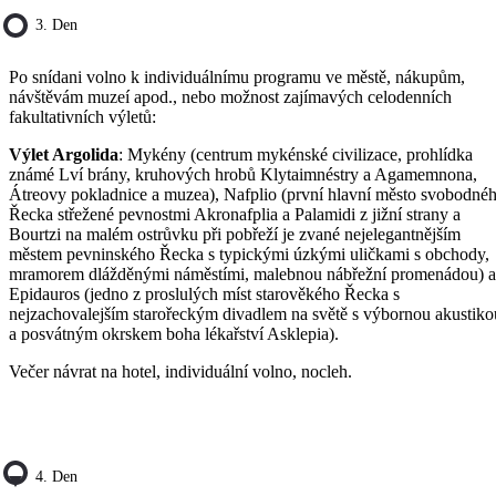
3. Den
Po snídani volno k individuálnímu programu ve městě, nákupům,
návštěvám muzeí apod., nebo možnost zajímavých celodenních
fakultativních výletů:
Výlet Argolida
: Mykény (centrum mykénské civilizace, prohlídka
známé Lví brány, kruhových hrobů Klytaimnéstry a Agamemnona,
Átreovy pokladnice a muzea), Nafplio (první hlavní město svobodné
Řecka střežené pevnostmi Akronafplia a Palamidi z jižní strany a
Bourtzi na malém ostrůvku při pobřeží je zvané nejelegantnějším
městem pevninského Řecka s typickými úzkými uličkami s obchody,
mramorem dlážděnými náměstími, malebnou nábřežní promenádou) a
Epidauros (jedno z proslulých míst starověkého Řecka s
nejzachovalejším starořeckým divadlem na světě s výbornou akustiko
a posvátným okrskem boha lékařství Asklepia).
Večer návrat na hotel, individuální volno, nocleh.
4. Den