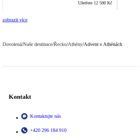
Ušetřete
12 500 Kč
zobrazit více
Dovolená
/
Naše destinace
/
Řecko
/
Athény
/
Advent v Athénách
Kontakt
Kontaktujte nás
+420 296 184 910