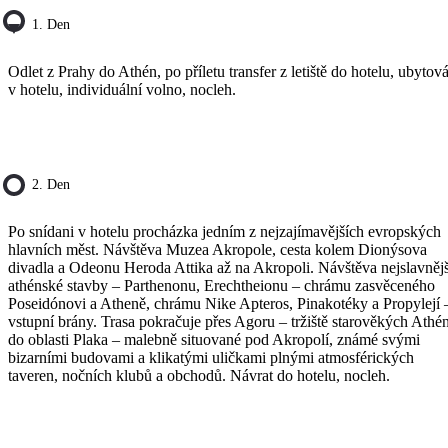
1. Den
Odlet z Prahy do Athén, po příletu transfer z letiště do hotelu, ubytov
v hotelu, individuální volno, nocleh.
2. Den
Po snídani v hotelu procházka jedním z nejzajímavějších evropských
hlavních měst. Návštěva Muzea Akropole, cesta kolem Dionýsova
divadla a Odeonu Heroda Attika až na Akropoli. Návštěva nejslavnějš
athénské stavby – Parthenonu, Erechtheionu – chrámu zasvěceného
Poseidónovi a Atheně, chrámu Nike Apteros, Pinakotéky a Propylejí 
vstupní brány. Trasa pokračuje přes Agoru – tržiště starověkých Athén
do oblasti Plaka – malebně situované pod Akropolí, známé svými
bizarními budovami a klikatými uličkami plnými atmosférických
taveren, nočních klubů a obchodů. Návrat do hotelu, nocleh.