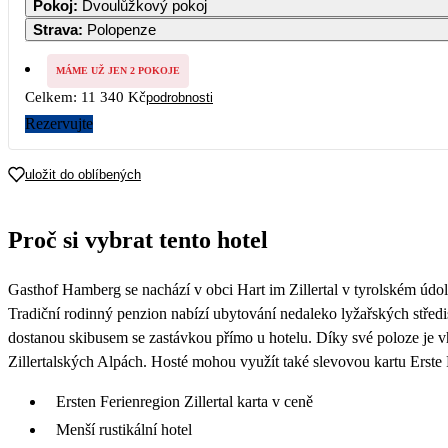
Pokoj
:
Dvoulůžkový pokoj
Strava
:
Polopenze
7
8
5 670
5 670
5 
MÁME UŽ JEN 2 POKOJE
Celkem:
11 340 Kč
podrobnosti
14
15
1
5 670
5 670
Rezervujte
21
22
2
uložit do oblíbených
28
29
3
Proč si vybrat tento hotel
Gasthof Hamberg se nachází v obci Hart im Zillertal v tyrolském údolí
Tradiční rodinný penzion nabízí ubytování nedaleko lyžařských střed
dostanou skibusem se zastávkou přímo u hotelu. Díky své poloze je v
Zillertalských Alpách. Hosté mohou využít také slevovou kartu Erste F
Ersten Ferienregion Zillertal karta v ceně
Menší rustikální hotel