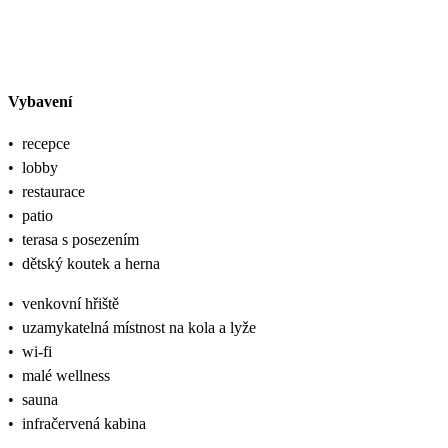
Vybavení
•
recepce
•
lobby
•
restaurace
•
patio
•
terasa s posezením
•
dětský koutek a herna
•
venkovní hřiště
•
uzamykatelná místnost na kola a lyže
•
wi-fi
•
malé wellness
•
sauna
•
infračervená kabina