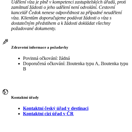
Udělení víza je plně v kompetenci zastupitelských úřadů, proti
zamítnutí žádosti o jeho udělení není odvolání. Cestovní
kancelář Čedok nenese odpovědnost za případné neudělení
víza. Klientům doporučujeme podávat žádosti o víza s
dostatečným předstihem a k žádosti dokládat všechny
požadované dokumenty.
Zdravotní informace a požadavky
Povinná očkování: žádná
Doporučená očkování: žloutenka typu A, žloutenka typu
B
Kontaktní úřady
Kontaktní český úřad v destinaci
Kontaktní cizí úřad v ČR