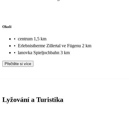
Okolí
•
centrum 1,5 km
•
Erlebnistherme Zillertal ve Fügenu 2 km
•
lanovka Spieljochbahn 3 km
Přečtěte si více
Lyžování a Turistika