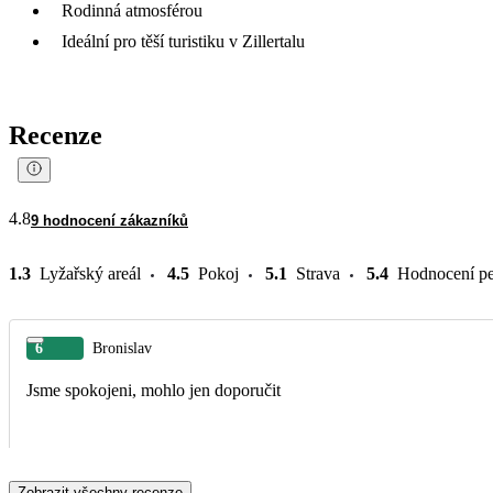
Rodinná atmosférou
Ideální pro těší turistiku v Zillertalu
Recenze
4.8
9 hodnocení zákazníků
1.3
Lyžařský areál
4.5
Pokoj
5.1
Strava
5.4
Hodnocení pe
6
Bronislav
Jsme spokojeni, mohlo jen doporučit
Zobrazit všechny recenze