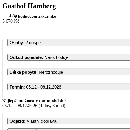
Gasthof Hamberg
4.8
9 hodnocení zákazníků
5 670 Kč
Osoby
:
2 dospělí
Odkud pojedete
:
Nerozhoduje
Délka pobytu
:
Nerozhoduje
Termín
:
05.12 - 08.12.2026
Nejlepší možnost v tomto období:
05.12
-
08.12.2026
(4 dny, 3 noci)
PO
ÚT
S
Odjezd
:
Vlastní doprava
1