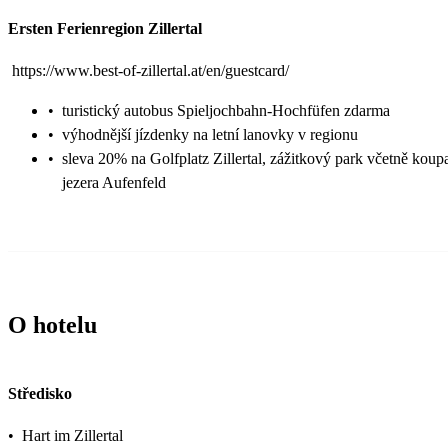
Ersten Ferienregion Zillertal
https://www.best-of-zillertal.at/en/guestcard/
•
turistický autobus Spieljochbahn-Hochfüfen zdarma
•
výhodnější jízdenky na letní lanovky v regionu
•
sleva 20% na Golfplatz Zillertal, zážitkový park včetně koup
jezera Aufenfeld
O hotelu
Středisko
•
Hart im Zillertal