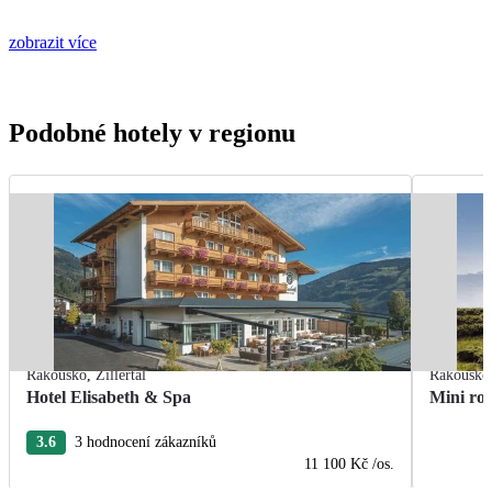
zobrazit více
Podobné hotely v regionu
Rakousko
,
Zillertal
Rakousko
Hotel Elisabeth & Spa
Mini ro
3.6
3 hodnocení zákazníků
11 100 Kč
/os.