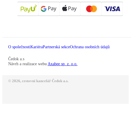
O společnosti
Kariéra
Partnerská sekce
Ochrana osobních údajů
Čedok a.s
Návrh a realizace webu
Axabee sp. z. o.o.
© 2026, cestovní kancelář Čedok a.s.