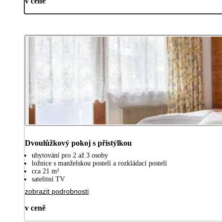
v ceně
Dvoulůžkový pokoj s přistýlkou
ubytování pro 2 až 3 osoby
ložnice s manželskou postelí a rozkládací postelí
cca 21 m²
satelitní TV
zobrazit podrobnosti
v ceně