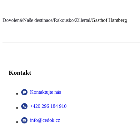
Dovolená
/
Naše destinace
/
Rakousko
/
Zillertal
/
Gasthof Hamberg
Kontakt
Kontaktujte nás
+420 296 184 910
info@cedok.cz