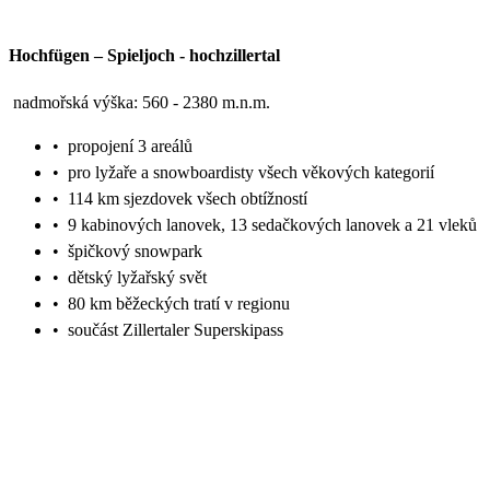
Hochfügen – Spieljoch
-
hochzillertal
nadmořská výška: 560 - 2380 m.n.m.
•
propojení 3 areálů
•
pro lyžaře a snowboardisty všech věkových kategorií
•
114 km sjezdovek všech obtížností
•
9 kabinových lanovek, 13 sedačkových lanovek a 21 vleků
•
špičkový snowpark
•
dětský lyžařský svět
•
80 km běžeckých tratí v regionu
•
součást Zillertaler Superskipass