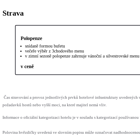
Strava
Polopenze
snídaně formou bufetu
večeře výběr z 3chodového menu
v zimní sezoně polopenze zahrnuje vánoční a silvestrovské menu
v ceně
Čas stravování a provoz jednotlivých prvků hotelové infrastruktury uvedenýc
požadavků hostů nebo vyšší moci, na které majitel nemá vliv.
Informace o oficiální kategorizaci hotelu je v souladu s kategorizací používanou 
Polovina hvězdičky uvedená ve slovním popisu může označovat nadhodnocenou n