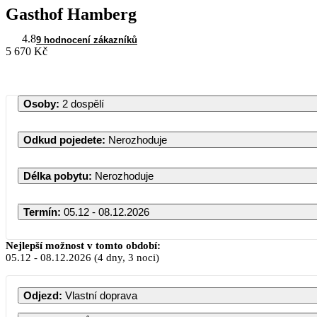
Gasthof Hamberg
4.8
9 hodnocení zákazníků
5 670 Kč
Osoby
:
2 dospělí
Odkud pojedete
:
Nerozhoduje
Délka pobytu
:
Nerozhoduje
Termín
:
05.12 - 08.12.2026
Nejlepší možnost v tomto období:
05.12
-
08.12.2026
(4 dny, 3 noci)
PO
ÚT
S
Odjezd
:
Vlastní doprava
1