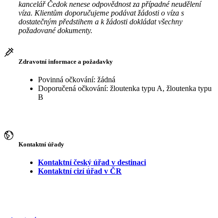
kancelář Čedok nenese odpovědnost za případné neudělení
víza. Klientům doporučujeme podávat žádosti o víza s
dostatečným předstihem a k žádosti dokládat všechny
požadované dokumenty.
Zdravotní informace a požadavky
Povinná očkování: žádná
Doporučená očkování: žloutenka typu A, žloutenka typu
B
Kontaktní úřady
Kontaktní český úřad v destinaci
Kontaktní cizí úřad v ČR