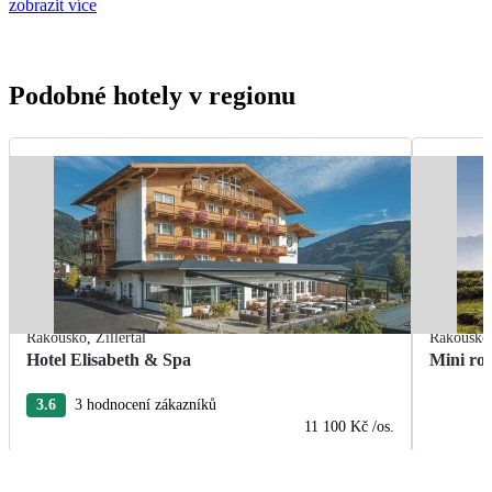
zobrazit více
Podobné hotely v regionu
Rakousko
,
Zillertal
Rakousko
Hotel Elisabeth & Spa
Mini ro
3.6
3 hodnocení zákazníků
11 100 Kč
/os.