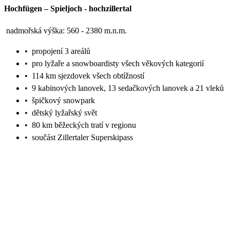
Hochfügen – Spieljoch
-
hochzillertal
nadmořská výška: 560 - 2380 m.n.m.
•
propojení 3 areálů
•
pro lyžaře a snowboardisty všech věkových kategorií
•
114 km sjezdovek všech obtížností
•
9 kabinových lanovek, 13 sedačkových lanovek a 21 vleků
•
špičkový snowpark
•
dětský lyžařský svět
•
80 km běžeckých tratí v regionu
•
součást Zillertaler Superskipass