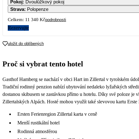
Pokoj
:
Dvoulůžkový pokoj
Strava
:
Polopenze
7
8
Celkem:
11 340 Kč
podrobnosti
5 670
5 670
5 
Rezervujte
14
15
1
5 670
5 670
uložit do oblíbených
21
22
2
Proč si vybrat tento hotel
28
29
3
Gasthof Hamberg se nachází v obci Hart im Zillertal v tyrolském údolí
Tradiční rodinný penzion nabízí ubytování nedaleko lyžařských střed
dostanou skibusem se zastávkou přímo u hotelu. Díky své poloze je v
Zillertalských Alpách. Hosté mohou využít také slevovou kartu Erste F
Ersten Ferienregion Zillertal karta v ceně
Menší rustikální hotel
Rodinná atmosférou