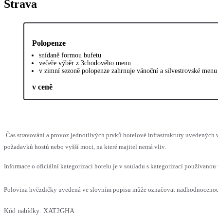
Strava
Polopenze
snídaně formou bufetu
večeře výběr z 3chodového menu
v zimní sezoně polopenze zahrnuje vánoční a silvestrovské menu
v ceně
Čas stravování a provoz jednotlivých prvků hotelové infrastruktury uvedenýc
požadavků hostů nebo vyšší moci, na které majitel nemá vliv.
Informace o oficiální kategorizaci hotelu je v souladu s kategorizací používanou 
Polovina hvězdičky uvedená ve slovním popisu může označovat nadhodnocenou n
Kód nabídky:
XAT2GHA