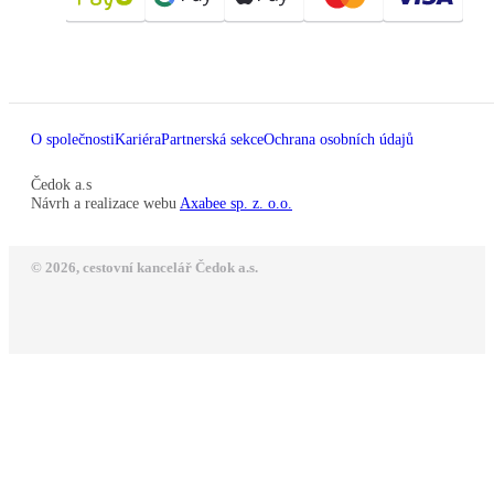
O společnosti
Kariéra
Partnerská sekce
Ochrana osobních údajů
Čedok a.s
Návrh a realizace webu
Axabee sp. z. o.o.
© 2026, cestovní kancelář Čedok a.s.