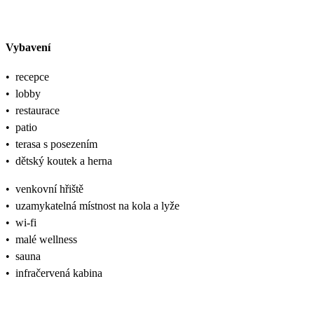
Vybavení
•
recepce
•
lobby
•
restaurace
•
patio
•
terasa s posezením
•
dětský koutek a herna
•
venkovní hřiště
•
uzamykatelná místnost na kola a lyže
•
wi-fi
•
malé wellness
•
sauna
•
infračervená kabina