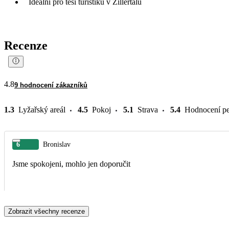
Ideální pro těší turistiku v Zillertalu
Recenze
4.8
9 hodnocení zákazníků
1.3
Lyžařský areál
4.5
Pokoj
5.1
Strava
5.4
Hodnocení pe
6
Bronislav
Jsme spokojeni, mohlo jen doporučit
Zobrazit všechny recenze