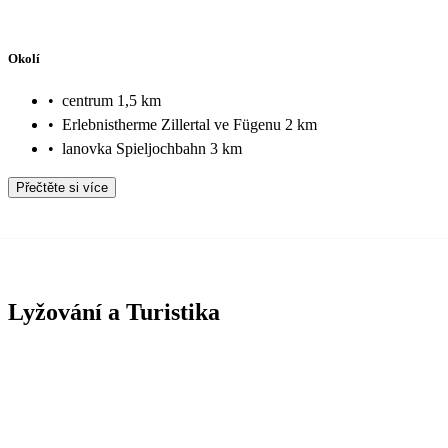
Okolí
•
centrum 1,5 km
•
Erlebnistherme Zillertal ve Fügenu 2 km
•
lanovka Spieljochbahn 3 km
Přečtěte si více
Lyžování a Turistika